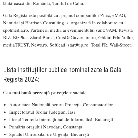
lăutărească din România, Taraful de Caliu.
Gala Regista este posibilă cu sprijinul companiilor Zitec, eMAG,
Namirial și Harrison Consulting, si organizată în colaborare cu
spotmedia.ro. Partenerii media ai evenimentului sunt: 9AM, Revista
BIZ, BizPlus, Ziarul Bursa, CursDeGuvernare.ro, Ghidul Primăriilor,
mediaTRUST, News.ro, Softlead, start#up.ro, Total PR, Wall-Street.
Lista instituțiilor publice nominalizate la Gala
Regista 2024:
Cea mai bună prezență pe rețelele sociale
Autoritatea Națională pentru Protecția Consumatorilor
Inspectoratul Școlar Județean, Iași
Liceul Teoretic Internațional de Informatică, București
Primăria orașului Năvodari, Constanța
Spitalul Universitar de Urgență, București