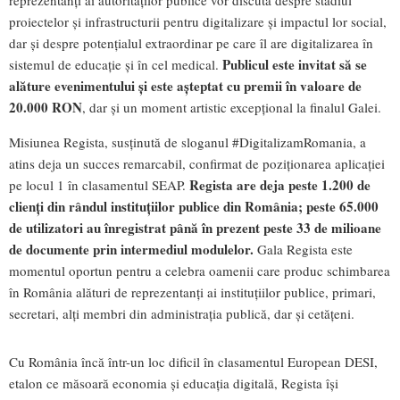
reprezentanți ai autorităților publice vor discuta despre stadiul
proiectelor și infrastructurii pentru digitalizare și impactul lor social,
dar și despre potențialul extraordinar pe care îl are digitalizarea în
Publicul este invitat să se
sistemul de educație și în cel medical.
alăture evenimentului și este așteptat cu premii în valoare de
20.000 RON
, dar și un moment artistic excepțional la finalul Galei.
Misiunea Regista, susținută de sloganul #DigitalizamRomania, a
atins deja un succes remarcabil, confirmat de poziționarea aplicației
Regista are deja peste 1.200 de
pe locul 1 în clasamentul SEAP.
clienți din rândul instituțiilor publice din România; peste 65.000
de utilizatori au înregistrat până în prezent peste 33 de milioane
de documente prin intermediul modulelor.
Gala Regista este
momentul oportun pentru a celebra oamenii care produc schimbarea
în România alături de reprezentanți ai instituțiilor publice, primari,
secretari, alți membri din administrația publică, dar și cetățeni.
Cu România încă într-un loc dificil în clasamentul European DESI,
etalon ce măsoară economia și educația digitală, Regista își