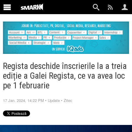
Regista deschide înscrierile la a treia
ediție a Galei Regista, ce va avea loc
pe 1 februarie
17 Jan. 2024, 14:22 PM
•
Update
•
Zitec