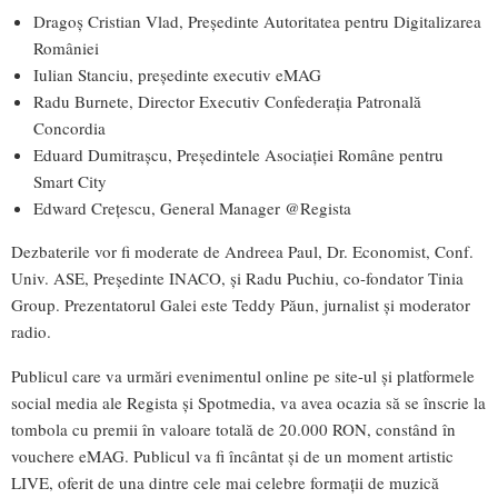
Dragoș Cristian Vlad, Președinte Autoritatea pentru Digitalizarea
României
Iulian Stanciu, președinte executiv eMAG
Radu Burnete, Director Executiv Confederația Patronală
Concordia
Eduard Dumitraşcu, Preşedintele Asociaţiei Române pentru
Smart City
Edward Crețescu, General Manager @Regista
Dezbaterile vor fi moderate de Andreea Paul, Dr. Economist, Conf.
Univ. ASE, Președinte INACO, și Radu Puchiu, co-fondator Tinia
Group. Prezentatorul Galei este Teddy Păun, jurnalist și moderator
radio.
Publicul care va urmări evenimentul online pe site-ul și platformele
social media ale Regista și Spotmedia, va avea ocazia să se înscrie la
tombola cu premii în valoare totală de 20.000 RON, constând în
vouchere eMAG. Publicul va fi încântat și de un moment artistic
LIVE, oferit de una dintre cele mai celebre formații de muzică