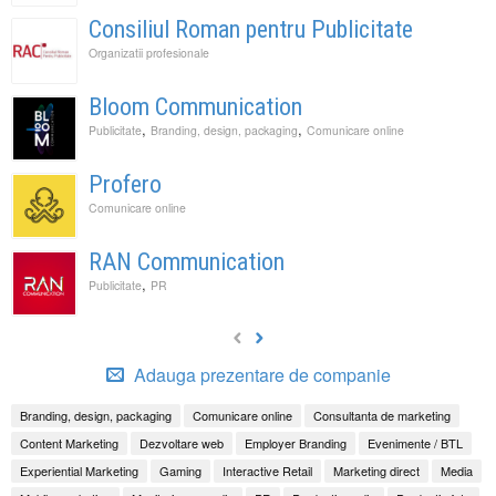
Consiliul Roman pentru Publicitate
Organizatii profesionale
Bloom Communication
,
,
Publicitate
Branding, design, packaging
Comunicare online
Profero
Comunicare online
RAN Communication
,
Publicitate
PR
Adauga prezentare de companie
Branding, design, packaging
Comunicare online
Consultanta de marketing
Content Marketing
Dezvoltare web
Employer Branding
Evenimente / BTL
Experiential Marketing
Gaming
Interactive Retail
Marketing direct
Media