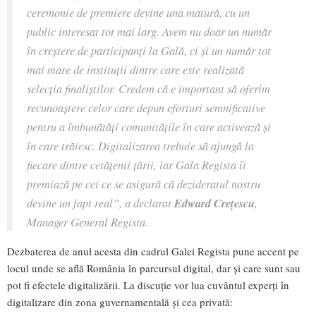
ceremonie de premiere devine una matură, cu un
public interesat tot mai larg. Avem nu doar un număr
în creștere de participanți la Gală, ci și un număr tot
mai mare de instituții dintre care este realizată
selecția finaliștilor. Credem că e important să oferim
recunoaștere celor care depun eforturi semnificative
pentru a îmbunătăți comunitățile în care activează și
în care trăiesc. Digitalizarea trebuie să ajungă la
fiecare dintre cetățenii țării, iar Gala Regista îi
premiază pe cei ce se asigură că dezideratul nostru
devine un fapt real”
, a declarat
Edward Crețescu
,
Manager General Regista.
Dezbaterea de anul acesta din cadrul Galei Regista pune accent pe
locul unde se află România în parcursul digital, dar și care sunt sau
pot fi efectele digitalizării. La discuție vor lua cuvântul experți în
digitalizare din zona guvernamentală și cea privată: