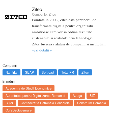
Zitec
Companie:
Zitec
Fondata in 2003, Zitec este partenerul de
transformare digitala pentru organizatii
ambitioase care vor sa obtina rezultate
sustenabile si scalabile prin tehnologie.
Zitec lucreaza alaturi de companii si institutii...
vezi detalii »
Companii
Namirial
SEAP
Softlead
Total PR
Zitec
Branduri
Academia de Studii Economice
Autoritatea pentru Digitalizarea Romaniei
Azuga
BIZ
Bujor
Confederatia Patronala Concordia
Construim Romania
CursDeGuvernare