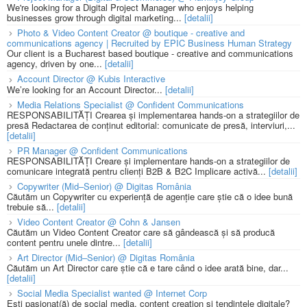
We're looking for a Digital Project Manager who enjoys helping
businesses grow through digital marketing...
[detalii]
Photo & Video Content Creator @ boutique - creative and
communications agency | Recruited by EPIC Business Human Strategy
Our client is a Bucharest based boutique - creative and communications
agency, driven by one...
[detalii]
Account Director @ Kubis Interactive
We’re looking for an Account Director...
[detalii]
Media Relations Specialist @ Confident Communications
RESPONSABILITĂȚI Crearea și implementarea hands-on a strategiilor de
presă Redactarea de conținut editorial: comunicate de presă, interviuri,...
[detalii]
PR Manager @ Confident Communications
RESPONSABILITĂȚI Creare și implementare hands-on a strategiilor de
comunicare integrată pentru clienți B2B & B2C Implicare activă...
[detalii]
Copywriter (Mid–Senior) @ Digitas România
Căutăm un Copywriter cu experiență de agenție care știe că o idee bună
trebuie să...
[detalii]
Video Content Creator @ Cohn & Jansen
Căutăm un Video Content Creator care să gândească și să producă
content pentru unele dintre...
[detalii]
Art Director (Mid–Senior) @ Digitas România
Căutăm un Art Director care știe că e tare când o idee arată bine, dar...
[detalii]
Social Media Specialist wanted @ Internet Corp
Ești pasionat(ă) de social media, content creation și tendințele digitale?