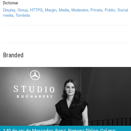
Dictionar
Display
,
Group
,
HTTPS
,
Margin
,
Media
,
Moderator
,
Private
,
Public
,
Social
media
,
Tombola
Branded
140 de ani de Mercedes-Benz. Ramona Pîrlog: Cel mai