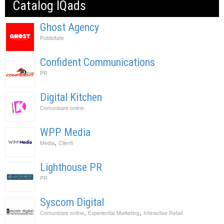
Catalog IQads
Ghost Agency
Publicitate
Confident Communications
PR
Digital Kitchen
Comunicare online
WPP Media
,
Media
Clienti
Lighthouse PR
PR
Syscom Digital
,
,
Comunicare online
Experiential Marketing
Interactive Retail