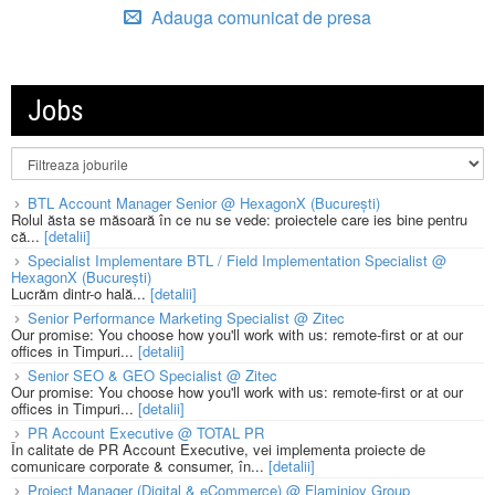
Adauga comunicat de presa
Jobs
BTL Account Manager Senior @ HexagonX (București)
Rolul ăsta se măsoară în ce nu se vede: proiectele care ies bine pentru
că...
[detalii]
Specialist Implementare BTL / Field Implementation Specialist @
HexagonX (București)
Lucrăm dintr-o hală...
[detalii]
Senior Performance Marketing Specialist @ Zitec
Our promise: You choose how you'll work with us: remote-first or at our
offices in Timpuri...
[detalii]
Senior SEO & GEO Specialist @ Zitec
Our promise: You choose how you'll work with us: remote-first or at our
offices in Timpuri...
[detalii]
PR Account Executive @ TOTAL PR
În calitate de PR Account Executive, vei implementa proiecte de
comunicare corporate & consumer, în...
[detalii]
Project Manager (Digital & eCommerce) @ Flaminjoy Group