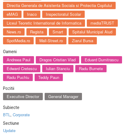
Directia Generala de Asistenta Sociala si Protectia Copilului
eMAG
Inaco
Inspectoratul Scolar
Liceul Teoretic International de Informatica
mediaTRUST
News.ro
Regista
Smart
Spitalul Municipal Aiud
SpotMedia.ro
Wall-Street.ro
Ziarul Bursa
Oameni
Andreea Paul
Dragos Cristian Vlad
Eduard Dumitrascu
Edward Cretescu
Iulian Stanciu
Radu Burnete
Radu Puchiu
Teddy Paun
Pozitii
Executive Director
General Manager
Subiecte
BTL
,
Corporate
Sectiune
Update