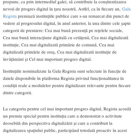
propune, ca prin intermediul galei, să contribuie la conștientizarea
nevoii de progres digital în țara noastră. Astfel, ca în fiecare an,
Gala
Regista
premiază instituțiile publice care s-au remarcat din punct de
vedere al progresului digital, în anul anterior, la una dintre cele șapte
categorii de premiere: Cea mai bună prezență pe rețelele sociale,
Cea mai bună interacțiune digitală cu cetățenii, Cea mai digitalizată
instituție, Cea mai digitalizată primărie de comună, Cea mai
digitalizată primărie de oraș, Cea mai digitalizată instituție de
învățământ și Cel mai important progres digital.
Instituțiile nominalizate la Gala Regista sunt selectate în funcție de
datele disponibile în platforma Regista privind funcționalitatea în
condiții reale a modulelor pentru digitalizare relevante pentru fiecare
dintre categorii.
La categoria pentru cel mai important progres digital, Regista acordă
un premiu special pentru instituția care a demonstrat o activitate
deosebită din perspectiva digitalizării și care a contribuit la
digitalizarea spațiului public, participând totodată proactiv în acest