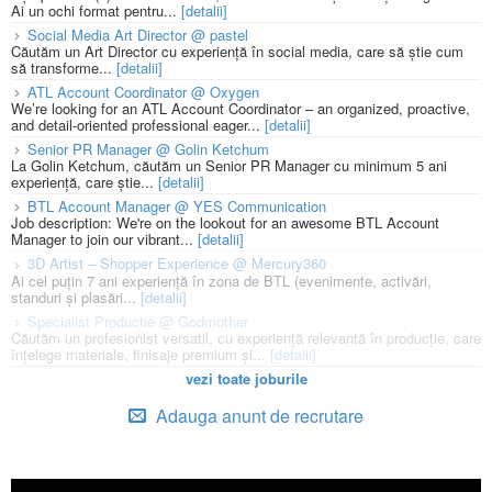
Ai un ochi format pentru...
[detalii]
Social Media Art Director @ pastel
Căutăm un Art Director cu experiență în social media, care să știe cum
să transforme...
[detalii]
ATL Account Coordinator @ Oxygen
We’re looking for an ATL Account Coordinator – an organized, proactive,
and detail-oriented professional eager...
[detalii]
Senior PR Manager @ Golin Ketchum
La Golin Ketchum, căutăm un Senior PR Manager cu minimum 5 ani
experiență, care știe...
[detalii]
BTL Account Manager @ YES Communication
Job description: We're on the lookout for an awesome BTL Account
Manager to join our vibrant...
[detalii]
3D Artist – Shopper Experience @ Mercury360
Ai cel puțin 7 ani experiență în zona de BTL (evenimente, activări,
standuri și plasări...
[detalii]
Specialist Productie @ Godmother
Căutăm un profesionist versatil, cu experiență relevantă în producție, care
înțelege materiale, finisaje premium și...
[detalii]
vezi toate joburile
Adauga anunt de recrutare