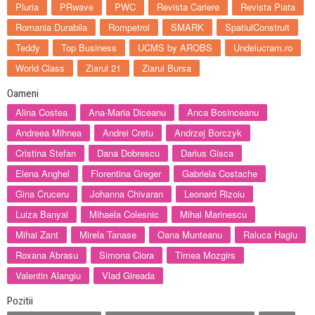
Pluria
PRwave
PWC
Revista Cariere
Revista Piata
Romania Durabila
Rompetrol
SMARK
SpatiulConstruit
Teddy
Top Business
UCMS by AROBS
Undelucram.ro
World Class
Ziarul 21
Ziarul Bursa
Oameni
Alina Costea
Ana-Maria Diceanu
Anca Bosinceanu
Andreea Mihnea
Andrei Cretu
Andrzej Borczyk
Cristina Stefan
Dana Dobrescu
Darius Gisca
Elena Anghel
Florentina Greger
Gabriela Costache
Gina Cruceru
Johanna Chivaran
Leonard Rizoiu
Luiza Banyai
Mihaela Colesnic
Mihai Marinescu
Mihai Zant
Mirela Tanase
Oana Munteanu
Raluca Hagiu
Roxana Abrasu
Simona Ciora
Timea Mozgirs
Valentin Alangiu
Vlad Gireada
Pozitii