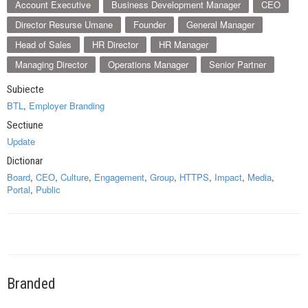
Account Executive
Business Development Manager
CEO
Director Resurse Umane
Founder
General Manager
Head of Sales
HR Director
HR Manager
Managing Director
Operations Manager
Senior Partner
Subiecte
BTL
,
Employer Branding
Sectiune
Update
Dictionar
Board
,
CEO
,
Culture
,
Engagement
,
Group
,
HTTPS
,
Impact
,
Media
,
Portal
,
Public
Branded