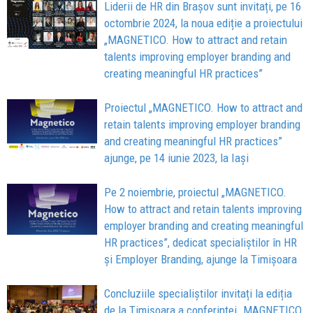
Liderii de HR din Brașov sunt invitați, pe 16
octombrie 2024, la noua ediție a proiectului
„MAGNETICO. How to attract and retain
talents improving employer branding and
creating meaningful HR practices”
Proiectul „MAGNETICO. How to attract and
retain talents improving employer branding
and creating meaningful HR practices”
ajunge, pe 14 iunie 2023, la Iași
Pe 2 noiembrie, proiectul „MAGNETICO.
How to attract and retain talents improving
employer branding and creating meaningful
HR practices”, dedicat specialiștilor în HR
și Employer Branding, ajunge la Timișoara
Concluziile specialiștilor invitați la ediția
de la Timișoara a conferinței „MAGNETICO.