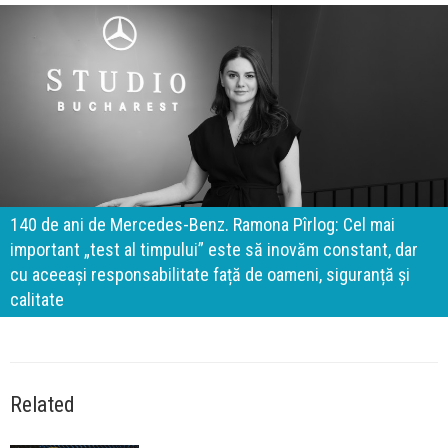
140 de ani de Mercedes-Benz. Ramona Pîrlog: Cel mai
important „test al timpului” este să inovăm constant, dar
cu aceeași responsabilitate față de oameni, siguranță și
calitate
Related