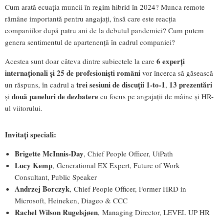
Cum arată ecuația muncii în regim hibrid în 2024? Munca remote
rămâne importantă pentru angajați, însă care este reacția
companiilor după patru ani de la debutul pandemiei? Cum putem
genera sentimentul de apartenență în cadrul companiei?
6 experți
Acestea sunt doar câteva dintre subiectele la care
internaționali și 25 de profesioniști români
vor încerca să găsească
trei sesiuni de discuții 1-to-1
13 prezentări
un răspuns, în cadrul a
,
două paneluri de dezbatere
și
cu focus pe angajații de mâine și HR-
ul viitorului.
Invitați speciali:
Brigette McInnis-Day
, Chief People Officer, UiPath
Lucy Kemp
, Generational EX Expert, Future of Work
Consultant, Public Speaker
Andrzej Borczyk
, Chief People Officer, Former HRD in
Microsoft, Heineken, Diageo & CCC
Rachel Wilson Rugelsjøen
, Managing Director, LEVEL UP HR