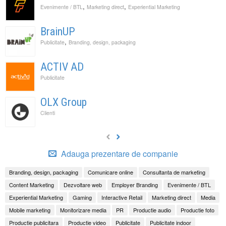
,
,
Evenimente / BTL
Marketing direct
Experiential Marketing
BrainUP
,
Publicitate
Branding, design, packaging
ACTIV AD
Publicitate
OLX Group
Clienti
Adauga prezentare de companie
Branding, design, packaging
Comunicare online
Consultanta de marketing
Content Marketing
Dezvoltare web
Employer Branding
Evenimente / BTL
Experiential Marketing
Gaming
Interactive Retail
Marketing direct
Media
Mobile marketing
Monitorizare media
PR
Productie audio
Productie foto
Productie publicitara
Productie video
Publicitate
Publicitate indoor