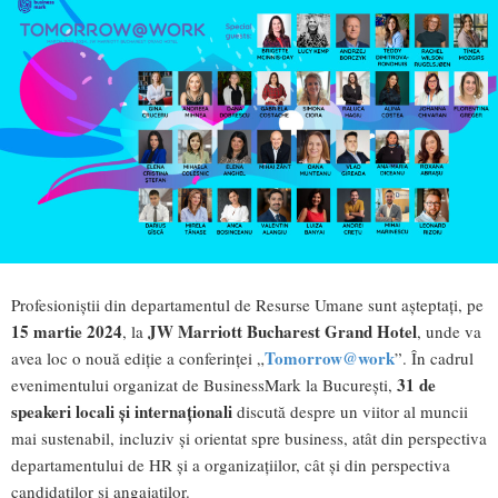
Profesioniștii din departamentul de Resurse Umane sunt așteptați, pe
15 martie 2024
JW Marriott Bucharest Grand Hotel
, la
, unde va
Tomorrow@work
avea loc o nouă ediție a conferinței „
”. În cadrul
31 de
evenimentului organizat de BusinessMark la București,
speakeri locali și internaționali
discută despre un viitor al muncii
mai sustenabil, incluziv și orientat spre business, atât din perspectiva
departamentului de HR și a organizațiilor, cât și din perspectiva
candidaților și angajaților.