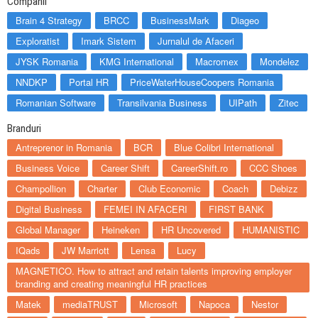
Companii
Brain 4 Strategy
BRCC
BusinessMark
Diageo
Exploratist
Imark Sistem
Jurnalul de Afaceri
JYSK Romania
KMG International
Macromex
Mondelez
NNDKP
Portal HR
PriceWaterHouseCoopers Romania
Romanian Software
Transilvania Business
UIPath
Zitec
Branduri
Antreprenor in Romania
BCR
Blue Colibri International
Business Voice
Career Shift
CareerShift.ro
CCC Shoes
Champollion
Charter
Club Economic
Coach
Debizz
Digital Business
FEMEI IN AFACERI
FIRST BANK
Global Manager
Heineken
HR Uncovered
HUMANISTIC
IQads
JW Marriott
Lensa
Lucy
MAGNETICO. How to attract and retain talents improving employer
branding and creating meaningful HR practices
Matek
mediaTRUST
Microsoft
Napoca
Nestor