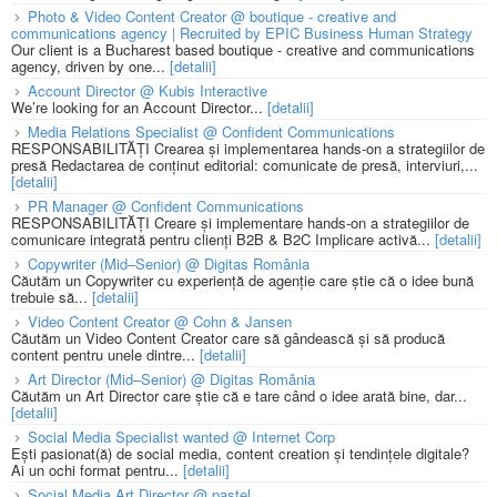
Photo & Video Content Creator @ boutique - creative and
communications agency | Recruited by EPIC Business Human Strategy
Our client is a Bucharest based boutique - creative and communications
agency, driven by one...
[detalii]
Account Director @ Kubis Interactive
We’re looking for an Account Director...
[detalii]
Media Relations Specialist @ Confident Communications
RESPONSABILITĂȚI Crearea și implementarea hands-on a strategiilor de
presă Redactarea de conținut editorial: comunicate de presă, interviuri,...
[detalii]
PR Manager @ Confident Communications
RESPONSABILITĂȚI Creare și implementare hands-on a strategiilor de
comunicare integrată pentru clienți B2B & B2C Implicare activă...
[detalii]
Copywriter (Mid–Senior) @ Digitas România
Căutăm un Copywriter cu experiență de agenție care știe că o idee bună
trebuie să...
[detalii]
Video Content Creator @ Cohn & Jansen
Căutăm un Video Content Creator care să gândească și să producă
content pentru unele dintre...
[detalii]
Art Director (Mid–Senior) @ Digitas România
Căutăm un Art Director care știe că e tare când o idee arată bine, dar...
[detalii]
Social Media Specialist wanted @ Internet Corp
Ești pasionat(ă) de social media, content creation și tendințele digitale?
Ai un ochi format pentru...
[detalii]
Social Media Art Director @ pastel