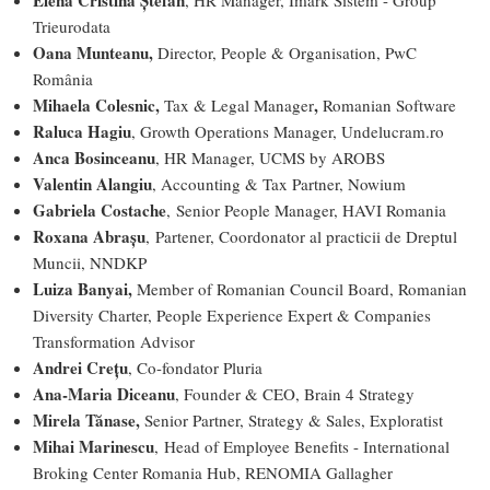
Elena Cristina Ștefan
, HR Manager, Imark Sistem - Group
Trieurodata
Oana Munteanu,
Director, People & Organisation, PwC
România
Mihaela Colesnic,
,
Tax & Legal Manager
Romanian Software
Raluca Hagiu
, Growth Operations Manager, Undelucram.ro
Anca Bosinceanu
, HR Manager, UCMS by AROBS
Valentin Alangiu
, Accounting & Tax Partner, Nowium
Gabriela Costache
, Senior People Manager, HAVI Romania
Roxana Abrașu
, Partener, Coordonator al practicii de Dreptul
Muncii, NNDKP
Luiza Banyai,
Member of Romanian Council Board, Romanian
Diversity Charter, People Experience Expert & Companies
Transformation Advisor
Andrei Crețu
, Co-fondator Pluria
Ana-Maria Diceanu
, Founder & CEO, Brain 4 Strategy
Mirela Tănase,
Senior Partner, Strategy & Sales, Exploratist
Mihai Marinescu
, Head of Employee Benefits - International
Broking Center Romania Hub, RENOMIA Gallagher