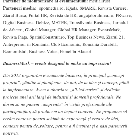
Partener de monitorizare al evenimentului:
mediaTrust
Parteneri media:
spotmedia.ro, IQads, SMARK, Revista Cariere,
Ziarul Bursa, Portal HR, Revista de HR, angajatorulmeu.ro, PRwave,
Digital Business, Debizz, MATEK, Transilvania Business, Jurnalul
de Afaceri, Global Manager, Global HR Manager, EventsMark,
Revista Piața, SpatiulConstruit.ro, Top Business News, Ziarul 21,
Antreprenor în România, Club Economic, România Durabilă,
Economistul, Business Voice, Femei în Afaceri
BusinessMark – events designed to make an impression!
Din 2013 organizăm evenimente business, în principal „concept
propriu”, gândite și planificate de noi, de la idee și concept, până
la implementare. Avem o abordare „all-industries” și dedicăm
proiecte unei arii largi de industrii și domenii profesionale. Ne
dorim să ne punem „amprenta” în viețile profesionale ale
participanților, să producem un impact concret. Ne propunem să
creăm contexte pentru schimb de experiență și creare de idei,
contexte pentru dezvoltare, pentru a fi inspirat și a găsi partenerii
potriviți.