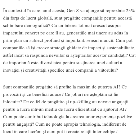
În contextul în care, anul acesta, Gen Z va ajunge să reprezinte 23%
din forța de lucru globală, sunt pregătite companiile pentru această
schimbare demografică? Cu un interes tot mai crescut asupra
impactului concret pe care îl au, generațiile mai tinere au adus în
prim-plan un subiect profund și important: sensul muncii. Cum pot
companiile să își creeze strategii ghidate de impact și sustenabilitate,
astfel încât să răspundă nevoilor și așteptărilor acestor candidați? Cât
de importantă este diversitatea pentru susținerea unei culturi a
inovației și creativității specifice unei companii a viitorului?
Sunt companiile pregătite să profite la maxim de puterea AI? Ce
provocări și ce beneficii aduce? Ce joburi ne așteptăm să fie
înlocuite? De ce fel de pregătire și up-skilling au nevoie angajații
pentru a lucra într-un mediu de lucru eficientizat cu ajutorul AI?
Cum poate contribui tehnologia la crearea unor experiențe pozitive
pentru angajați? Cum ne poate apropia tehnologia, indiferent de
locul în care lucrăm și cum pot fi create relații inter-echipe?