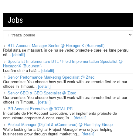
Jobs
BTL Account Manager Senior @ HexagonX (București)
Rolul ăsta se măsoară în ce nu se vede: proiectele care ies bine pentru
că...
[detalii]
Specialist Implementare BTL / Field Implementation Specialist @
HexagonX (București)
Lucrăm dintr-o hală...
[detalii]
Senior Performance Marketing Specialist @ Zitec
Our promise: You choose how you'll work with us: remote-first or at our
offices in Timpuri...
[detalii]
Senior SEO & GEO Specialist @ Zitec
Our promise: You choose how you'll work with us: remote-first or at our
offices in Timpuri...
[detalii]
PR Account Executive @ TOTAL PR
În calitate de PR Account Executive, vei implementa proiecte de
comunicare corporate & consumer, în...
[detalii]
Project Manager (Digital & eCommerce) @ Flaminjoy Group
We're looking for a Digital Project Manager who enjoys helping
businesses grow through digital marketing...
[detalii]