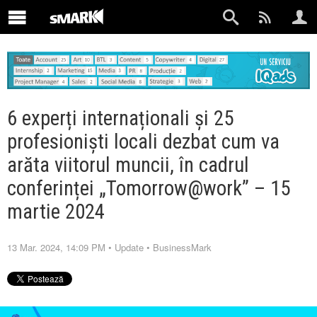
6 experți internaționali și 25
profesioniști locali dezbat cum va
arăta viitorul muncii, în cadrul
conferinței „Tomorrow@work” – 15
martie 2024
13 Mar. 2024, 14:09 PM
•
Update
•
BusinessMark