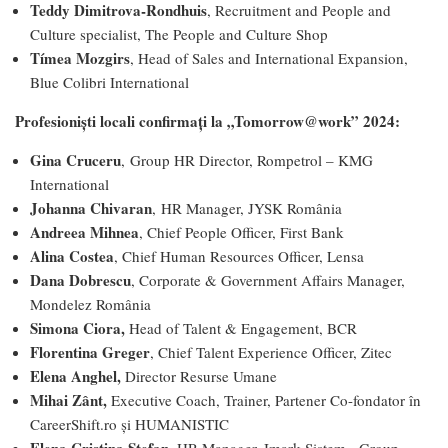
Teddy Dimitrova-Rondhuis
, Recruitment and People and
Culture specialist, The People and Culture Shop
Tímea Mozgirs
, Head of Sales and International Expansion,
Blue Colibri International
Profesioniști locali confirmați la „Tomorrow@work” 2024:
Gina Cruceru
, Group HR Director, Rompetrol – KMG
International
Johanna Chivaran
, HR Manager, JYSK România
Andreea Mihnea
, Chief People Officer, First Bank
Alina Costea
, Chief Human Resources Officer, Lensa
Dana Dobrescu
, Corporate & Government Affairs Manager,
Mondelez România
Simona Ciora,
Head of Talent & Engagement, BCR
Florentina Greger
, Chief Talent Experience Officer, Zitec
Elena Anghel,
Director Resurse Umane
Mihai Zânt,
Executive Coach, Trainer, Partener Co-fondator în
CareerShift.ro și HUMANISTIC