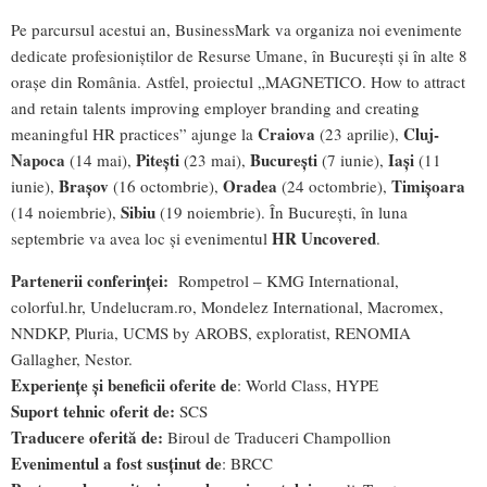
Pe parcursul acestui an, BusinessMark va organiza noi evenimente
dedicate profesioniștilor de Resurse Umane, în București și în alte 8
orașe din România. Astfel, proiectul „MAGNETICO. How to attract
and retain talents improving employer branding and creating
Craiova
Cluj-
meaningful HR practices” ajunge la
(23 aprilie),
Napoca
Pitești
București
Iași
(14 mai),
(23 mai),
(7 iunie),
(11
Brașov
Oradea
Timișoara
iunie),
(16 octombrie),
(24 octombrie),
Sibiu
(14 noiembrie),
(19 noiembrie). În București, în luna
HR Uncovered
septembrie va avea loc și evenimentul
.
Partenerii conferinței:
Rompetrol – KMG International,
colorful.hr, Undelucram.ro, Mondelez International, Macromex,
NNDKP, Pluria, UCMS by AROBS, exploratist, RENOMIA
Gallagher, Nestor.
Experiențe și beneficii oferite de
: World Class, HYPE
Suport tehnic oferit de:
SCS
Traducere oferită de:
Biroul de Traduceri Champollion
Evenimentul a fost susținut de
: BRCC