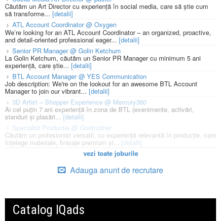
Căutăm un Art Director cu experiență în social media, care să știe cum
să transforme...
[detalii]
ATL Account Coordinator @ Oxygen
We’re looking for an ATL Account Coordinator – an organized, proactive,
and detail-oriented professional eager...
[detalii]
Senior PR Manager @ Golin Ketchum
La Golin Ketchum, căutăm un Senior PR Manager cu minimum 5 ani
experiență, care știe...
[detalii]
BTL Account Manager @ YES Communication
Job description: We're on the lookout for an awesome BTL Account
Manager to join our vibrant...
[detalii]
3D Artist – Shopper Experience @ Mercury360
Ai cel puțin 7 ani experiență în zona de BTL (evenimente, activări,
standuri și plasări...
[detalii]
Specialist Productie @ Godmother
Căutăm un profesionist versatil, cu experiență relevantă în producție, care
înțelege materiale, finisaje premium și...
[detalii]
vezi toate joburile
Adauga anunt de recrutare
Catalog IQads