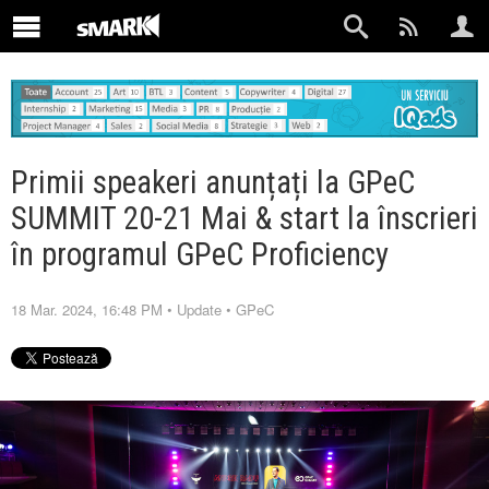
Primii speakeri anunțați la GPeC
SUMMIT 20-21 Mai & start la înscrieri
în programul GPeC Proficiency
18 Mar. 2024, 16:48 PM
•
Update
•
GPeC