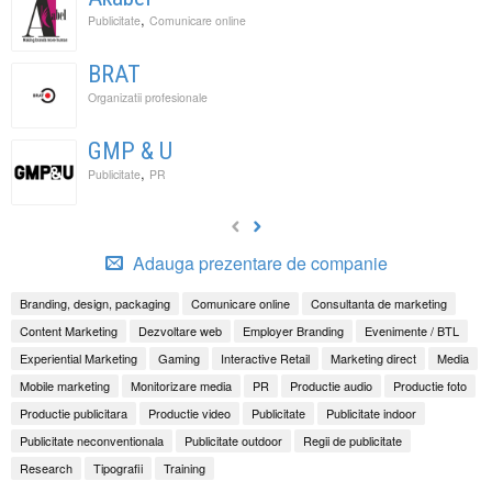
,
Publicitate
Comunicare online
BRAT
Organizatii profesionale
GMP & U
,
Publicitate
PR
Adauga prezentare de companie
Branding, design, packaging
Comunicare online
Consultanta de marketing
Content Marketing
Dezvoltare web
Employer Branding
Evenimente / BTL
Experiential Marketing
Gaming
Interactive Retail
Marketing direct
Media
Mobile marketing
Monitorizare media
PR
Productie audio
Productie foto
Productie publicitara
Productie video
Publicitate
Publicitate indoor
Publicitate neconventionala
Publicitate outdoor
Regii de publicitate
Research
Tipografii
Training