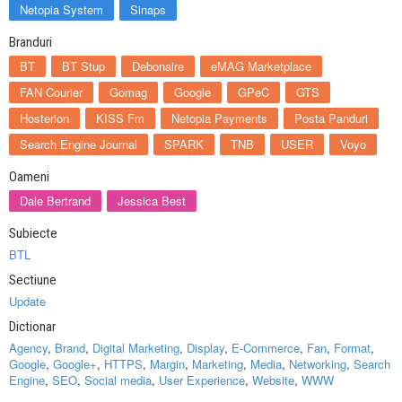
Netopia System
Sinaps
Branduri
BT
BT Stup
Debonaire
eMAG Marketplace
FAN Courier
Gomag
Google
GPeC
GTS
Hosterion
KISS Fm
Netopia Payments
Posta Panduri
Search Engine Journal
SPARK
TNB
USER
Voyo
Oameni
Dale Bertrand
Jessica Best
Subiecte
BTL
Sectiune
Update
Dictionar
Agency
,
Brand
,
Digital Marketing
,
Display
,
E-Commerce
,
Fan
,
Format
,
Google
,
Google+
,
HTTPS
,
Margin
,
Marketing
,
Media
,
Networking
,
Search
Engine
,
SEO
,
Social media
,
User Experience
,
Website
,
WWW