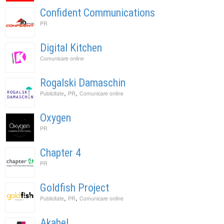
Confident Communications
PR
Digital Kitchen
Comunicare online
Rogalski Damaschin
,
,
Publicitate
PR
Comunicare online
Oxygen
PR
Chapter 4
PR
Goldfish Project
,
,
Publicitate
PR
Comunicare online
Akabel