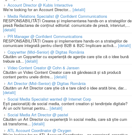
Account Director @ Kubis Interactive
We’re looking for an Account Director...
[detalii]
Media Relations Specialist @ Confident Communications
RESPONSABILITĂȚI Crearea și implementarea hands-on a strategiilor de
presă Redactarea de conținut editorial: comunicate de presă, interviuri,...
[detalii]
PR Manager @ Confident Communications
RESPONSABILITĂȚI Creare și implementare hands-on a strategiilor de
comunicare integrată pentru clienți B2B & B2C Implicare activă...
[detalii]
Copywriter (Mid–Senior) @ Digitas România
Căutăm un Copywriter cu experiență de agenție care știe că o idee bună
trebuie să...
[detalii]
Video Content Creator @ Cohn & Jansen
Căutăm un Video Content Creator care să gândească și să producă
content pentru unele dintre...
[detalii]
Art Director (Mid–Senior) @ Digitas România
Căutăm un Art Director care știe că e tare când o idee arată bine, dar...
[detalii]
Social Media Specialist wanted @ Internet Corp
Ești pasionat(ă) de social media, content creation și tendințele digitale?
Ai un ochi format pentru...
[detalii]
Social Media Art Director @ pastel
Căutăm un Art Director cu experiență în social media, care să știe cum
să transforme...
[detalii]
ATL Account Coordinator @ Oxygen
We’re looking for an ATL Account Coordinator – an organized, proactive,