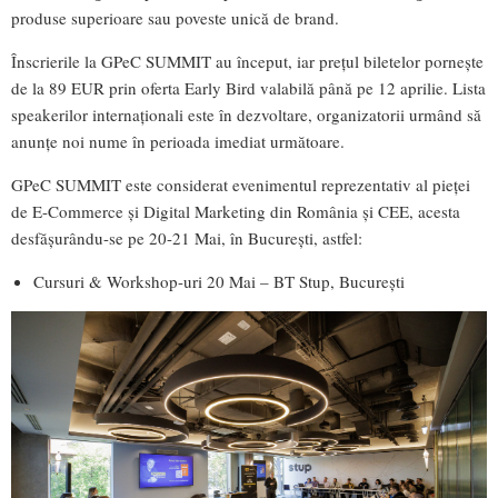
produse superioare sau poveste unică de brand.
Înscrierile la GPeC SUMMIT au început, iar prețul biletelor pornește
de la 89 EUR prin oferta Early Bird valabilă până pe 12 aprilie. Lista
speakerilor internaționali este în dezvoltare, organizatorii urmând să
anunțe noi nume în perioada imediat următoare.
GPeC SUMMIT este considerat evenimentul reprezentativ al pieței
de E-Commerce și Digital Marketing din România și CEE, acesta
desfășurându-se pe 20-21 Mai, în București, astfel:
Cursuri & Workshop-uri 20 Mai – BT Stup, București