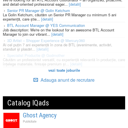
and detail-oriented professional eager...
[detalii]
Senior PR Manager @ Golin Ketchum
La Golin Ketchum, căutăm un Senior PR Manager cu minimum 5 ani
experiență, care știe...
[detalii]
BTL Account Manager @ YES Communication
Job description: We're on the lookout for an awesome BTL Account
Manager to join our vibrant...
[detalii]
3D Artist – Shopper Experience @ Mercury360
Ai cel puțin 7 ani experiență în zona de BTL (evenimente, activări,
standuri și plasări...
[detalii]
Specialist Productie @ Godmother
Căutăm un profesionist versatil, cu experiență relevantă în producție, care
înțelege materiale, finisaje premium și...
[detalii]
vezi toate joburile
Adauga anunt de recrutare
Catalog IQads
Ghost Agency
Publicitate