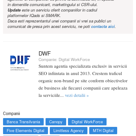
in domeniile comunicarii, marketingului si CSR-ului.
Update
este un serviciu oferit companiilor in cadrul
platformelor IQads si SMARK.
Daca esti reprezentantul unei companii si vrei sa publici un
comunicat de presa prin acest serviciu, ne poti
contacta aici
.
DWF
Companie:
Digital WorkForce
Suntem agentia specializata exclusiv in servicii
SEO infiintata in anul 2013. Crestem traficul
organic non-brand pe site conform obiectivelor
de business ale fiecarei companii care apeleaza
la serviciile...
vezi detalii »
Companii
Banca Transilvania
Canopy
Digital WorkForce
Five Elements Digital
Limitless Agency
MTH Digital