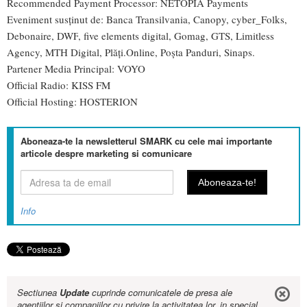
Recommended Payment Processor:
NETOPIA Payments
Eveniment susținut de:
Banca Transilvania
,
Canopy
,
cyber_Folks
,
Debonaire
,
DWF
,
five elements digital
,
Gomag
,
GTS
,
Limitless
Agency
,
MTH Digital
,
Plăți.Online
,
Poșta Panduri
,
Sinaps
.
Partener Media Principal:
VOYO
Official Radio:
KISS FM
Official Hosting:
HOSTERION
Aboneaza-te la newsletterul SMARK cu cele mai importante
articole despre marketing si comunicare
Info
Sectiunea
Update
cuprinde comunicatele de presa ale
agentiilor si companiilor cu privire la activitatea lor, in special