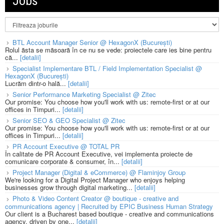
Jobs
BTL Account Manager Senior @ HexagonX (București)
Rolul ăsta se măsoară în ce nu se vede: proiectele care ies bine pentru
că...
[detalii]
Specialist Implementare BTL / Field Implementation Specialist @
HexagonX (București)
Lucrăm dintr-o hală...
[detalii]
Senior Performance Marketing Specialist @ Zitec
Our promise: You choose how you'll work with us: remote-first or at our
offices in Timpuri...
[detalii]
Senior SEO & GEO Specialist @ Zitec
Our promise: You choose how you'll work with us: remote-first or at our
offices in Timpuri...
[detalii]
PR Account Executive @ TOTAL PR
În calitate de PR Account Executive, vei implementa proiecte de
comunicare corporate & consumer, în...
[detalii]
Project Manager (Digital & eCommerce) @ Flaminjoy Group
We're looking for a Digital Project Manager who enjoys helping
businesses grow through digital marketing...
[detalii]
Photo & Video Content Creator @ boutique - creative and
communications agency | Recruited by EPIC Business Human Strategy
Our client is a Bucharest based boutique - creative and communications
agency, driven by one...
[detalii]