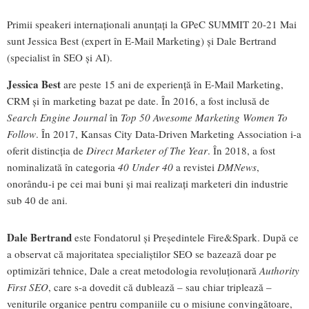
Primii speakeri internaționali anunțați la GPeC SUMMIT 20-21 Mai
sunt Jessica Best (expert în E-Mail Marketing) și Dale Bertrand
(specialist în SEO și AI).
Jessica Best
are peste 15 ani de experiență în E-Mail Marketing,
CRM și în marketing bazat pe date. În 2016, a fost inclusă de
Search Engine Journal
în
Top 50 Awesome Marketing Women To
Follow
. În 2017, Kansas City Data-Driven Marketing Association i-a
oferit distincția de
Direct Marketer of The Year
. În 2018, a fost
nominalizată în categoria
40 Under 40
a revistei
DMNews
,
onorându-i pe cei mai buni și mai realizați marketeri din industrie
sub 40 de ani.
Dale Bertrand
este Fondatorul și Președintele Fire&Spark. După ce
a observat că majoritatea specialiștilor SEO se bazează doar pe
optimizări tehnice, Dale a creat metodologia revoluționară
Authority
First SEO
, care s-a dovedit că dublează – sau chiar triplează –
veniturile organice pentru companiile cu o misiune convingătoare,