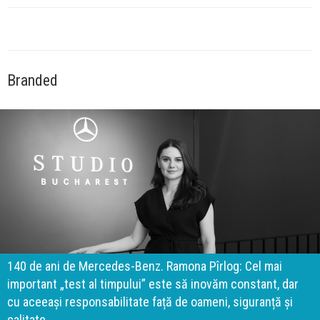
Branded
140 de ani de Mercedes-Benz. Ramona Pîrlog: Cel mai
important „test al timpului” este să inovăm constant, dar
cu aceeași responsabilitate față de oameni, siguranță și
calitate