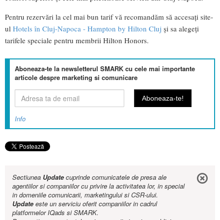
Pentru rezervări la cel mai bun tarif vă recomandăm să accesați site-
ul
Hotels în Cluj-Napoca - Hampton by Hilton Cluj
și sa alegeți
tarifele speciale pentru membrii Hilton Honors.
Aboneaza-te la newsletterul SMARK cu cele mai importante
articole despre marketing si comunicare
Info
Sectiunea
Update
cuprinde comunicatele de presa ale
agentiilor si companiilor cu privire la activitatea lor, in special
in domeniile comunicarii, marketingului si CSR-ului.
Update
este un serviciu oferit companiilor in cadrul
platformelor IQads si SMARK.