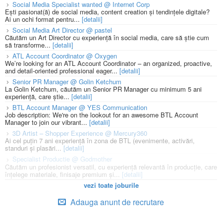
Social Media Specialist wanted @ Internet Corp
Ești pasionat(ă) de social media, content creation și tendințele digitale?
Ai un ochi format pentru...
[detalii]
Social Media Art Director @ pastel
Căutăm un Art Director cu experiență în social media, care să știe cum
să transforme...
[detalii]
ATL Account Coordinator @ Oxygen
We’re looking for an ATL Account Coordinator – an organized, proactive,
and detail-oriented professional eager...
[detalii]
Senior PR Manager @ Golin Ketchum
La Golin Ketchum, căutăm un Senior PR Manager cu minimum 5 ani
experiență, care știe...
[detalii]
BTL Account Manager @ YES Communication
Job description: We're on the lookout for an awesome BTL Account
Manager to join our vibrant...
[detalii]
3D Artist – Shopper Experience @ Mercury360
Ai cel puțin 7 ani experiență în zona de BTL (evenimente, activări,
standuri și plasări...
[detalii]
Specialist Productie @ Godmother
Căutăm un profesionist versatil, cu experiență relevantă în producție, care
înțelege materiale, finisaje premium și...
[detalii]
vezi toate joburile
Adauga anunt de recrutare