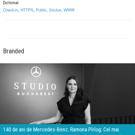
Dictionar
Check-in
,
HTTPS
,
Public
,
Sticker
,
WWW
Branded
140 de ani de Mercedes-Benz. Ramona Pîrlog: Cel mai