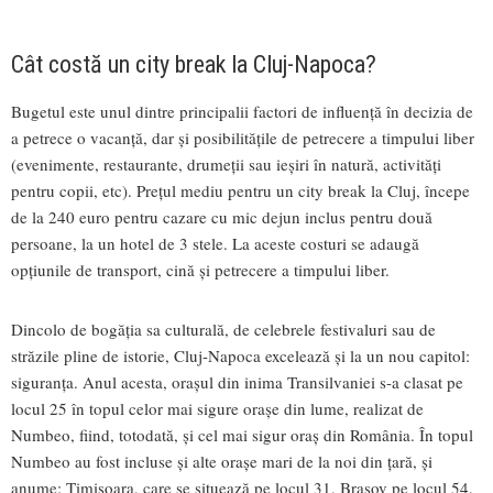
Cât costă un city break la Cluj-Napoca?
Bugetul este unul dintre principalii factori de influență în decizia de
a petrece o vacanță, dar și posibilitățile de petrecere a timpului liber
(evenimente, restaurante, drumeții sau ieșiri în natură, activități
pentru copii, etc). Prețul mediu pentru un city break la Cluj, începe
de la 240 euro pentru cazare cu mic dejun inclus pentru două
persoane, la un hotel de 3 stele. La aceste costuri se adaugă
opțiunile de transport, cină și petrecere a timpului liber.
Dincolo de bogăția sa culturală, de celebrele festivaluri sau de
străzile pline de istorie, Cluj-Napoca excelează și la un nou capitol:
siguranța. Anul acesta, orașul din inima Transilvaniei s-a clasat pe
locul 25 în topul celor mai sigure orașe din lume, realizat de
Numbeo, fiind, totodată, și cel mai sigur oraș din România. În topul
Numbeo au fost incluse și alte orașe mari de la noi din țară, și
anume: Timișoara, care se situează pe locul 31, Brașov pe locul 54,