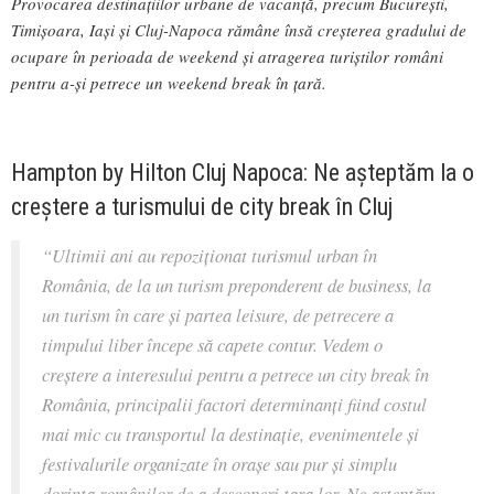
Provocarea destinațiilor urbane de vacanță, precum București,
Timișoara, Iași și Cluj-Napoca rămâne însă creșterea gradului de
ocupare în perioada de weekend și atragerea turiștilor români
pentru a-și petrece un weekend break în țară.
Hampton by Hilton Cluj Napoca: Ne așteptăm la o
creștere a turismului de city break în Cluj
“Ultimii ani au repoziționat turismul urban în
România, de la un turism preponderent de business, la
un turism în care și partea leisure, de petrecere a
timpului liber începe să capete contur. Vedem o
creștere a interesului pentru a petrece un city break în
România, principalii factori determinanți fiind costul
mai mic cu transportul la destinație, evenimentele și
festivalurile organizate în orașe sau pur și simplu
dorința românilor de a descoperi țara lor. Ne așteptăm