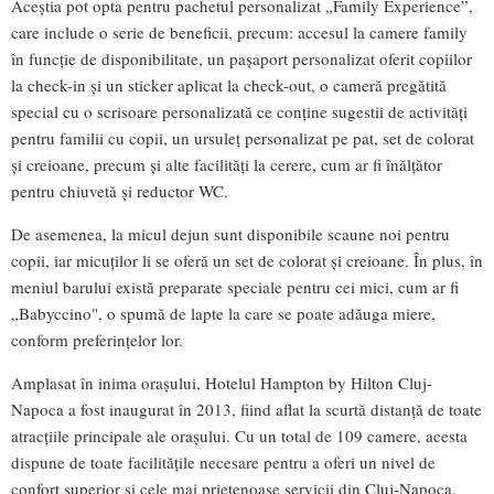
Aceștia pot opta pentru pachetul personalizat „Family Experience”,
care include o serie de beneficii, precum: accesul la camere family
în funcție de disponibilitate, un pașaport personalizat oferit copiilor
la check-in și un sticker aplicat la check-out, o cameră pregătită
special cu o scrisoare personalizată ce conține sugestii de activități
pentru familii cu copii, un ursuleț personalizat pe pat, set de colorat
și creioane, precum și alte facilități la cerere, cum ar fi înălțător
pentru chiuvetă și reductor WC.
De asemenea, la micul dejun sunt disponibile scaune noi pentru
copii, iar micuților li se oferă un set de colorat și creioane. În plus, în
meniul barului există preparate speciale pentru cei mici, cum ar fi
„Babyccino", o spumă de lapte la care se poate adăuga miere,
conform preferințelor lor.
Amplasat în inima orașului, Hotelul Hampton by Hilton Cluj-
Napoca a fost inaugurat în 2013, fiind aflat la scurtă distanță de toate
atracțiile principale ale orașului. Cu un total de 109 camere, acesta
dispune de toate facilitățile necesare pentru a oferi un nivel de
confort superior și cele mai prietenoase servicii din Cluj-Napoca.