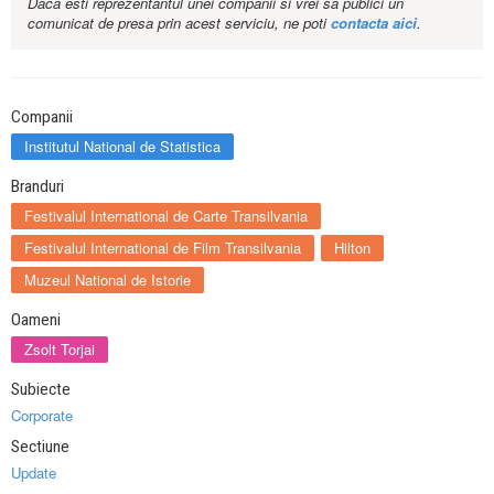
Daca esti reprezentantul unei companii si vrei sa publici un
comunicat de presa prin acest serviciu, ne poti
contacta aici
.
Companii
Institutul National de Statistica
Branduri
Festivalul International de Carte Transilvania
Festivalul International de Film Transilvania
Hilton
Muzeul National de Istorie
Oameni
Zsolt Torjai
Subiecte
Corporate
Sectiune
Update