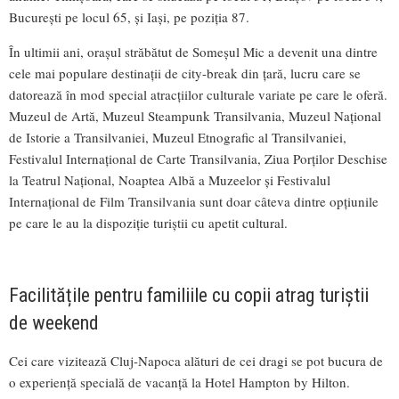
București pe locul 65, și Iași, pe poziția 87.
În ultimii ani, orașul străbătut de Someșul Mic a devenit una dintre
cele mai populare destinații de city-break din țară, lucru care se
datorează în mod special atracțiilor culturale variate pe care le oferă.
Muzeul de Artă, Muzeul Steampunk Transilvania, Muzeul Național
de Istorie a Transilvaniei, Muzeul Etnografic al Transilvaniei,
Festivalul Internațional de Carte Transilvania, Ziua Porților Deschise
la Teatrul Național, Noaptea Albă a Muzeelor și Festivalul
Internațional de Film Transilvania sunt doar câteva dintre opțiunile
pe care le au la dispoziție turiștii cu apetit cultural.
Facilitățile pentru familiile cu copii atrag turiștii
de weekend
Cei care vizitează Cluj-Napoca alături de cei dragi se pot bucura de
o experiență specială de vacanță la Hotel Hampton by Hilton.