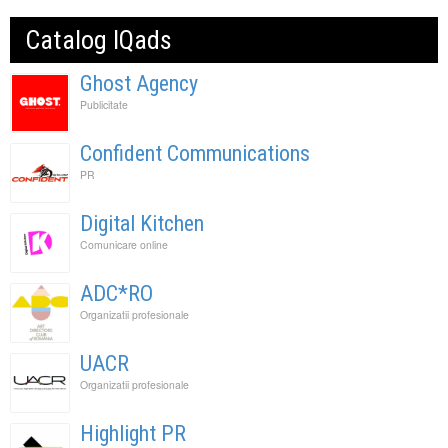
Catalog IQads
Ghost Agency
Publicitate
Confident Communications
PR
Digital Kitchen
Comunicare online
ADC*RO
Organizatii profesionale
UACR
Organizatii profesionale
Highlight PR