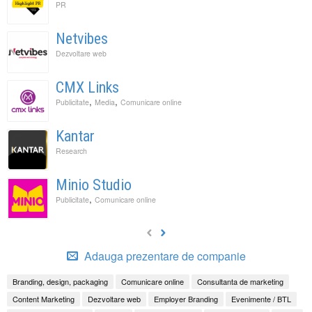
PR
Netvibes
Dezvoltare web
CMX Links
,
,
Publicitate
Media
Comunicare online
Kantar
Research
Minio Studio
,
Publicitate
Comunicare online
Adauga prezentare de companie
Branding, design, packaging
Comunicare online
Consultanta de marketing
Content Marketing
Dezvoltare web
Employer Branding
Evenimente / BTL