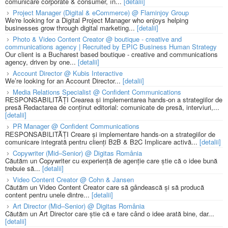
comunicare corporate & consumer, în...
[detalii]
Project Manager (Digital & eCommerce) @ Flaminjoy Group
We're looking for a Digital Project Manager who enjoys helping
businesses grow through digital marketing...
[detalii]
Photo & Video Content Creator @ boutique - creative and
communications agency | Recruited by EPIC Business Human Strategy
Our client is a Bucharest based boutique - creative and communications
agency, driven by one...
[detalii]
Account Director @ Kubis Interactive
We’re looking for an Account Director...
[detalii]
Media Relations Specialist @ Confident Communications
RESPONSABILITĂȚI Crearea și implementarea hands-on a strategiilor de
presă Redactarea de conținut editorial: comunicate de presă, interviuri,...
[detalii]
PR Manager @ Confident Communications
RESPONSABILITĂȚI Creare și implementare hands-on a strategiilor de
comunicare integrată pentru clienți B2B & B2C Implicare activă...
[detalii]
Copywriter (Mid–Senior) @ Digitas România
Căutăm un Copywriter cu experiență de agenție care știe că o idee bună
trebuie să...
[detalii]
Video Content Creator @ Cohn & Jansen
Căutăm un Video Content Creator care să gândească și să producă
content pentru unele dintre...
[detalii]
Art Director (Mid–Senior) @ Digitas România
Căutăm un Art Director care știe că e tare când o idee arată bine, dar...
[detalii]