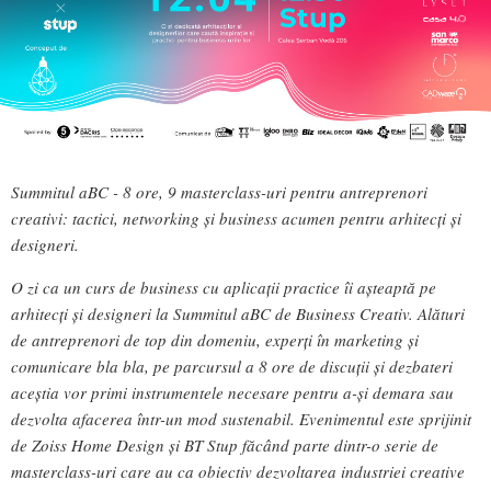
Summitul aBC - 8 ore, 9 masterclass-uri pentru antreprenori
creativi: tactici, networking și business acumen pentru arhitecți și
designeri.
O zi ca un curs de business cu aplicații practice îi așteaptă pe
arhitecți și designeri la Summitul aBC de Business Creativ. Alături
de antreprenori de top din domeniu, experți în marketing și
comunicare bla bla, pe parcursul a 8 ore de discuții și dezbateri
aceștia vor primi instrumentele necesare pentru a-și demara sau
dezvolta afacerea într-un mod sustenabil. Evenimentul este sprijinit
de Zoiss Home Design și BT Stup făcând parte dintr-o serie de
masterclass-uri care au ca obiectiv dezvoltarea industriei creative