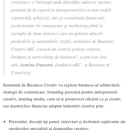
conturat o zi întreagă unde abordăm subiecte variate,
pornind de la expertiza antreprenorilor cu mai multă
experiență, arhitecți, dar și consultanți financiari,
profesioniști în comunicare și marketing până la
exemple de bune practici care au generat afaceri
profitabile și sustenabile. Astfel, summitul de Business
Creativ aBC creează un context pentru creștere,
învățare și networking de business",
a precizat drd.
arh.
Armina Popeanu
, fondator aBC - a Business of
Creativity.
Summitul de Business Creativ va explora business-ul arhitecturii,
strategii de comunicare, branding personal pentru antreprenorii
creativi, training media, cum să te promovezi eficient ca și creativ,
sau masterclass financiar adaptat industriei creative prin:
Prezentări, discuții tip panel, interviuri și dezbateri captivante ale
speakerilor specialiști ai domeniilor creative;