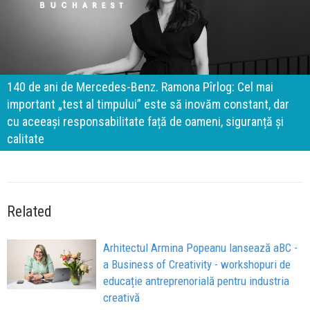
140 de ani de Mercedes-Benz. Ramona Pîrlog: Cel mai
important „test al timpului” este să inovăm constant, dar
cu aceeași responsabilitate față de oameni, siguranță și
calitate
Related
Arhitectul Armina Popeanu lansează aBC -
a Business of Creativity - workshopuri de
educație antreprenorială pentru industria
creativă