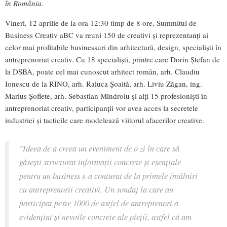
în România.
Vineri, 12 aprilie de la ora 12:30 timp de 8 ore, Summitul de
Business Creativ aBC va reuni 150 de creativi și reprezentanți ai
celor mai profitabile businessuri din arhitectură, design, specialiști în
antreprenoriat creativ. Cu 18 specialiști, printre care Dorin Ștefan de
la DSBA, poate cel mai cunoscut arhitect român, arh. Claudiu
Ionescu de la RINO, arh. Raluca Șoaită, arh. Liviu Zăgan, ing.
Marius Șoflete, arh. Sebastian Mîndroiu și alți 15 profesioniști în
antreprenoriat creativ, participanții vor avea acces la secretele
industriei și tacticile care modelează viitorul afacerilor creative.
"Ideea de a creea un eveniment de o zi în care să
găsești structurat informații concrete și esențiale
pentru un business s-a conturat de la primele întâlniri
cu antreprenorii creativi. Un sondaj la care au
participat peste 1000 de astfel de antreprenori a
evidențiat și nevoile concrete ale pieții, astfel că am