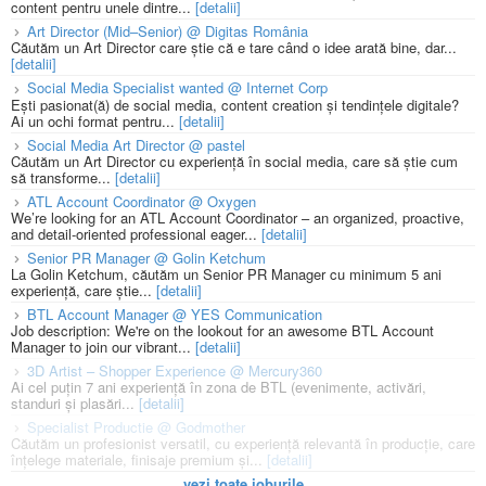
content pentru unele dintre...
[detalii]
Art Director (Mid–Senior) @ Digitas România
Căutăm un Art Director care știe că e tare când o idee arată bine, dar...
[detalii]
Social Media Specialist wanted @ Internet Corp
Ești pasionat(ă) de social media, content creation și tendințele digitale?
Ai un ochi format pentru...
[detalii]
Social Media Art Director @ pastel
Căutăm un Art Director cu experiență în social media, care să știe cum
să transforme...
[detalii]
ATL Account Coordinator @ Oxygen
We’re looking for an ATL Account Coordinator – an organized, proactive,
and detail-oriented professional eager...
[detalii]
Senior PR Manager @ Golin Ketchum
La Golin Ketchum, căutăm un Senior PR Manager cu minimum 5 ani
experiență, care știe...
[detalii]
BTL Account Manager @ YES Communication
Job description: We're on the lookout for an awesome BTL Account
Manager to join our vibrant...
[detalii]
3D Artist – Shopper Experience @ Mercury360
Ai cel puțin 7 ani experiență în zona de BTL (evenimente, activări,
standuri și plasări...
[detalii]
Specialist Productie @ Godmother
Căutăm un profesionist versatil, cu experiență relevantă în producție, care
înțelege materiale, finisaje premium și...
[detalii]
vezi toate joburile