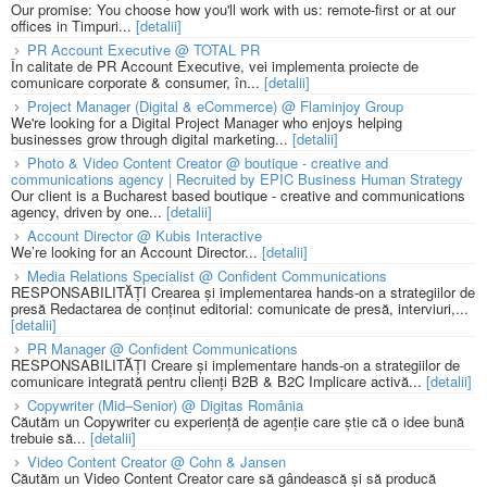
Our promise: You choose how you'll work with us: remote-first or at our
offices in Timpuri...
[detalii]
PR Account Executive @ TOTAL PR
În calitate de PR Account Executive, vei implementa proiecte de
comunicare corporate & consumer, în...
[detalii]
Project Manager (Digital & eCommerce) @ Flaminjoy Group
We're looking for a Digital Project Manager who enjoys helping
businesses grow through digital marketing...
[detalii]
Photo & Video Content Creator @ boutique - creative and
communications agency | Recruited by EPIC Business Human Strategy
Our client is a Bucharest based boutique - creative and communications
agency, driven by one...
[detalii]
Account Director @ Kubis Interactive
We’re looking for an Account Director...
[detalii]
Media Relations Specialist @ Confident Communications
RESPONSABILITĂȚI Crearea și implementarea hands-on a strategiilor de
presă Redactarea de conținut editorial: comunicate de presă, interviuri,...
[detalii]
PR Manager @ Confident Communications
RESPONSABILITĂȚI Creare și implementare hands-on a strategiilor de
comunicare integrată pentru clienți B2B & B2C Implicare activă...
[detalii]
Copywriter (Mid–Senior) @ Digitas România
Căutăm un Copywriter cu experiență de agenție care știe că o idee bună
trebuie să...
[detalii]
Video Content Creator @ Cohn & Jansen
Căutăm un Video Content Creator care să gândească și să producă