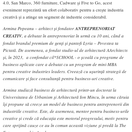
4.0, San Marco, 360 furniture, Cadware și Five to Go, acest
eveniment reprezintă un efort colaborativ pentru a crește industria
creativă și a atinge un segment de industrie considerabil.
Armina Popeanu – arhitect și fondator
ANTREPRENORIAT
CREATIV
, a debutat în antreprenoriat în urmă cu 10 ani, când a
fondat brandul premium de genți și pantofi Lyria – Povestea ta
Pictată. De asemenea, a fondat studio-ul de arhitectură AArchitects
și, în 2023, a confondat cil*SCHOOL - o școală cu programe de
business aplicate care a debutat cu un program de mini-MBA
pentru creative industries leaders. Creează cu ușurință strategii de
comunicare și face consultanță pentru business-uri creative.
Armina studiază business de arhitectură printr-un doctorat la
Universitatea de Urbanism și Arhitectură Ion Mincu, în urma căruia
își propune să creeze un model de business pentru antreprenorii din
industriile creative. Este, de asemenea, mentor pentru business-urile
creative și crede că educația este motorul progresului, motiv pentru
care sprijină cauze ce au în comun această viziune și predă la The