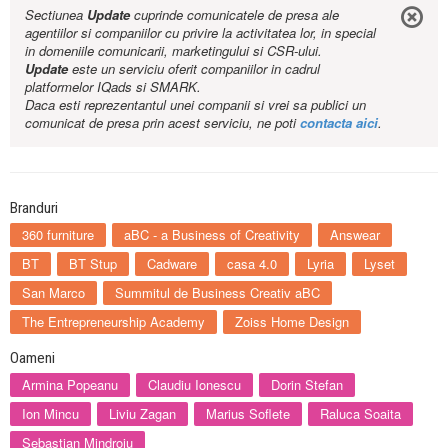
Sectiunea
Update
cuprinde comunicatele de presa ale
agentiilor si companiilor cu privire la activitatea lor, in special
in domeniile comunicarii, marketingului si CSR-ului.
Update
este un serviciu oferit companiilor in cadrul
platformelor IQads si SMARK.
Daca esti reprezentantul unei companii si vrei sa publici un
comunicat de presa prin acest serviciu, ne poti
contacta aici
.
Branduri
360 furniture
aBC - a Business of Creativity
Answear
BT
BT Stup
Cadware
casa 4.0
Lyria
Lyset
San Marco
Summitul de Business Creativ aBC
The Entrepreneurship Academy
Zoiss Home Design
Oameni
Armina Popeanu
Claudiu Ionescu
Dorin Stefan
Ion Mincu
Liviu Zagan
Marius Soflete
Raluca Soaita
Sebastian Mindroiu