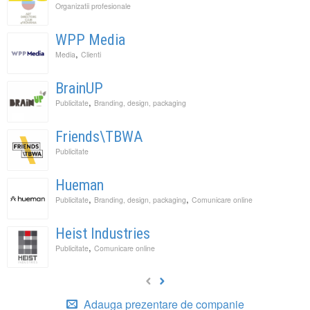
Organizatii profesionale
WPP Media
,
Media
Clienti
BrainUP
,
Publicitate
Branding, design, packaging
Friends\TBWA
Publicitate
Hueman
,
,
Publicitate
Branding, design, packaging
Comunicare online
Heist Industries
,
Publicitate
Comunicare online
Adauga prezentare de companie