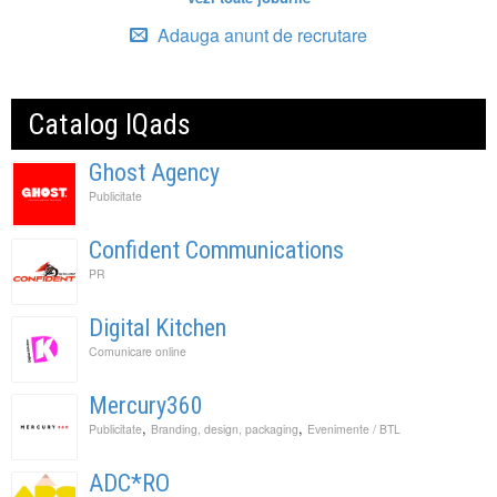
Adauga anunt de recrutare
Catalog IQads
Ghost Agency
Publicitate
Confident Communications
PR
Digital Kitchen
Comunicare online
Mercury360
,
,
Publicitate
Branding, design, packaging
Evenimente / BTL
ADC*RO