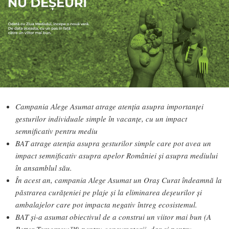
Campania Alege Asumat atrage atenția asupra importanței
gesturilor individuale simple în vacanțe, cu un impact
semnificativ pentru mediu
BAT atrage atenția asupra gesturilor simple care pot avea un
impact semnificativ asupra apelor României și asupra mediului
în ansamblul său.
În acest an, campania Alege Asumat un Oraș Curat îndeamnă la
păstrarea curățeniei pe plaje și la eliminarea deșeurilor și
ambalajelor care pot impacta negativ întreg ecosistemul.
BAT și-a asumat obiectivul de a construi un viitor mai bun (A
Better Tomorrow™) pentru consumatorii, dar și pentru