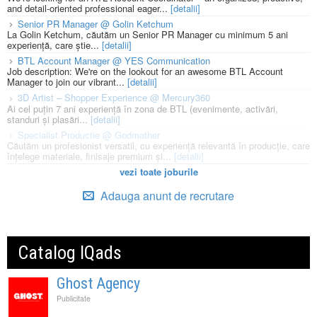
and detail-oriented professional eager...
[detalii]
Senior PR Manager @ Golin Ketchum
La Golin Ketchum, căutăm un Senior PR Manager cu minimum 5 ani
experiență, care știe...
[detalii]
BTL Account Manager @ YES Communication
Job description: We're on the lookout for an awesome BTL Account
Manager to join our vibrant...
[detalii]
3D Artist – Shopper Experience @ Mercury360
Ai cel puțin 7 ani experiență în zona de BTL (evenimente, activări,
standuri și plasări...
[detalii]
Specialist Productie @ Godmother
Căutăm un profesionist versatil, cu experiență relevantă în producție, care
înțelege materiale, finisaje premium și...
[detalii]
vezi toate joburile
Adauga anunt de recrutare
Catalog IQads
Ghost Agency
Publicitate