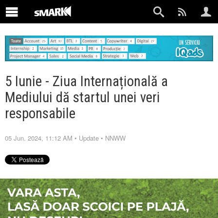
5 Iunie - Ziua Internațională a
Mediului dă startul unei veri
responsabile
05 Jun. 2024, 11:12 AM
•
Update
•
NNWW