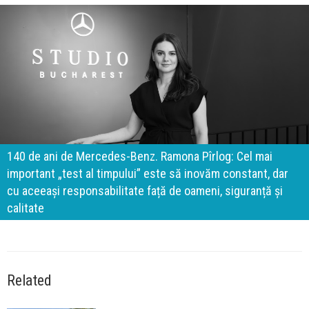
140 de ani de Mercedes-Benz. Ramona Pîrlog: Cel mai
important „test al timpului” este să inovăm constant, dar
cu aceeași responsabilitate față de oameni, siguranță și
calitate
Related