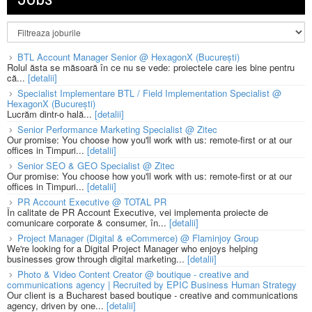
BTL Account Manager Senior @ HexagonX (București)
Rolul ăsta se măsoară în ce nu se vede: proiectele care ies bine pentru
că...
[detalii]
Specialist Implementare BTL / Field Implementation Specialist @
HexagonX (București)
Lucrăm dintr-o hală...
[detalii]
Senior Performance Marketing Specialist @ Zitec
Our promise: You choose how you'll work with us: remote-first or at our
offices in Timpuri...
[detalii]
Senior SEO & GEO Specialist @ Zitec
Our promise: You choose how you'll work with us: remote-first or at our
offices in Timpuri...
[detalii]
PR Account Executive @ TOTAL PR
În calitate de PR Account Executive, vei implementa proiecte de
comunicare corporate & consumer, în...
[detalii]
Project Manager (Digital & eCommerce) @ Flaminjoy Group
We're looking for a Digital Project Manager who enjoys helping
businesses grow through digital marketing...
[detalii]
Photo & Video Content Creator @ boutique - creative and
communications agency | Recruited by EPIC Business Human Strategy
Our client is a Bucharest based boutique - creative and communications
agency, driven by one...
[detalii]