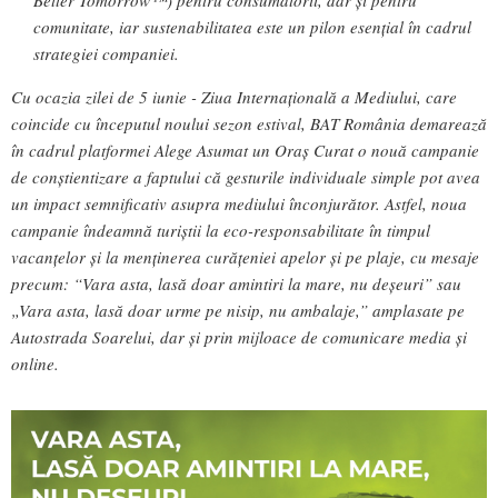
comunitate, iar sustenabilitatea este un pilon esențial în cadrul
strategiei companiei.
Cu ocazia zilei de 5 iunie - Ziua Internațională a Mediului, care
coincide cu începutul noului sezon estival, BAT România demarează
în cadrul platformei Alege Asumat un Oraș Curat o nouă campanie
de conștientizare a faptului că gesturile individuale simple pot avea
un impact semnificativ asupra mediului înconjurător. Astfel, noua
campanie îndeamnă turiștii la eco-responsabilitate în timpul
vacanțelor și la menținerea curățeniei apelor și pe plaje, cu mesaje
precum: “Vara asta, lasă doar amintiri la mare, nu deșeuri” sau
„Vara asta, lasă doar urme pe nisip, nu ambalaje,” amplasate pe
Autostrada Soarelui, dar și prin mijloace de comunicare media și
online.