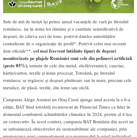
Sute de mii de turiști își petrec anual vacanțele de vară pe litoralul
românesc, iar în urma lor rămâne și o cantitate semnificativă de
deșeuri, de câteva zeci de tone, potrivit datelor autorităților
centralizate de o organizație de profil*. Potrivit celor mai recente
cel mai frecvent întâlnite tipuri de deșeuri
date oficiale**,
monitorizate pe plajele României sunt cele din polimeri artificiali
(peste 85%),
urmate de cele din metal, sticlă/ceramică, cauciuc,
hârtie/carton, textile și lemn procesat. Totodată, pe litoralul
românesc se regăsesc și deșeuri plutitoare sau în mare, precum cele
metalice, de plasă, textile, din lemn sau sticlă.
Campania Alege Asumat un Oraș Curat ajunge anul acesta la a 6-a
ediție, BAT fiind totodată recunoscut de Financial Times ca lider în
domeniul combaterii schimbărilor climatice în 2024, pentru al 4-lea
an consecutiv. În acest context, campania BAT România din acest an
se subsumează obiectivelor de sustenabilitate ale companiei, prin
promovarea unui comportament eco-responsabil la nivel individual,