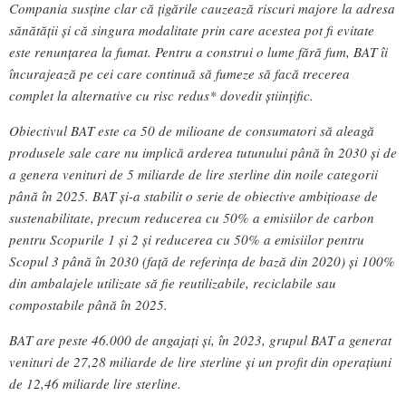
Compania susține clar că țigările cauzează riscuri majore la adresa
sănătății și că singura modalitate prin care acestea pot fi evitate
este renunțarea la fumat. Pentru a construi o lume fără fum, BAT îi
încurajează pe cei care continuă să fumeze să facă trecerea
complet la alternative cu risc redus* dovedit științific.
Obiectivul BAT este ca 50 de milioane de consumatori să aleagă
produsele sale care nu implică arderea tutunului până în 2030 și de
a genera venituri de 5 miliarde de lire sterline din noile categorii
până în 2025. BAT și-a stabilit o serie de obiective ambițioase de
sustenabilitate, precum reducerea cu 50% a emisiilor de carbon
pentru Scopurile 1 și 2 și reducerea cu 50% a emisiilor pentru
Scopul 3 până în 2030 (față de referința de bază din 2020) și 100%
din ambalajele utilizate să fie reutilizabile, reciclabile sau
compostabile până în 2025.
BAT are peste 46.000 de angajați și, în 2023, grupul BAT a generat
venituri de 27,28 miliarde de lire sterline și un profit din operațiuni
de 12,46 miliarde lire sterline.