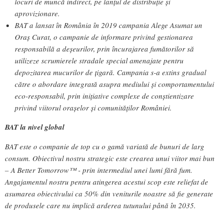
locuri de muncă indirect, pe lanț­ul de distribu­ție și
aprovizionare.
BAT a lansat în România în 2019 campania Alege Asumat un
Oraș Curat, o campanie de informare privind gestionarea
responsabilă a deșeurilor, prin încurajarea fumătorilor să
utilizeze scrumierele stradale special amenajate pentru
depozitarea mucurilor de țigară. Campania s-a extins gradual
către o abordare integrată asupra mediului și comportamentului
eco-responsabil, prin inițiative complexe de conștientizare
privind viitorul orașelor și comunităților României.
BAT la nivel global
BAT este o companie de top cu o gamă variată de bunuri de larg
consum. Obiectivul nostru strategic este crearea unui viitor mai bun
– A Better Tomorrow™ - prin intermediul unei lumi fără fum.
Angajamentul nostru pentru atingerea acestui scop este reliefat de
asumarea obiectivului ca 50% din veniturile noastre să fie generate
de produsele care nu implică arderea tutunului până în 2035.