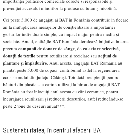
importanței politicilor comerciale corecte și responsabile și
prevenției accesului minorilor la produse cu tutun și nicotină.
Cei peste 3.000 de angajați ai BAT în România contribuie în fiecare
an la multiplicarea mesajelor de conștientizare a importanței
gesturilor individuale simple, cu impact major pentru mediu și
societate. Anual, entitățile BAT România derulează inițiative interne
campanii de donare de sânge
colectare selectivă
precum
, de
,
donații de textile
acțiuni de
pentru reutilizare și reciclare sau
plantare și împădurire
. Anul acesta, angajații BAT România au
plantat peste 5.000 de copaci, contribuind astfel la regenerarea
ecosistemului din județul Călărași. Totodată, recipienții pentru
băuturi din plastic sau carton utilizați la birou de angajații BAT
România au fost înlocuiți anul acesta cu căni ceramice, pentru
încurajarea reutilizării și reducerii deșeurilor, astfel reducându-se
peste 2 tone de deșeuri anual***.
Sustenabilitatea, în centrul afacerii BAT