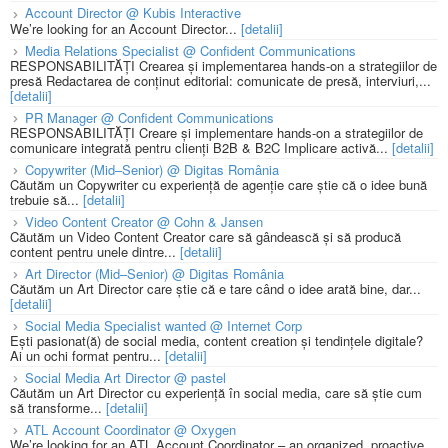
Account Director @ Kubis Interactive
We’re looking for an Account Director...
[detalii]
Media Relations Specialist @ Confident Communications
RESPONSABILITĂȚI Crearea și implementarea hands-on a strategiilor de
presă Redactarea de conținut editorial: comunicate de presă, interviuri,...
[detalii]
PR Manager @ Confident Communications
RESPONSABILITĂȚI Creare și implementare hands-on a strategiilor de
comunicare integrată pentru clienți B2B & B2C Implicare activă...
[detalii]
Copywriter (Mid–Senior) @ Digitas România
Căutăm un Copywriter cu experiență de agenție care știe că o idee bună
trebuie să...
[detalii]
Video Content Creator @ Cohn & Jansen
Căutăm un Video Content Creator care să gândească și să producă
content pentru unele dintre...
[detalii]
Art Director (Mid–Senior) @ Digitas România
Căutăm un Art Director care știe că e tare când o idee arată bine, dar...
[detalii]
Social Media Specialist wanted @ Internet Corp
Ești pasionat(ă) de social media, content creation și tendințele digitale?
Ai un ochi format pentru...
[detalii]
Social Media Art Director @ pastel
Căutăm un Art Director cu experiență în social media, care să știe cum
să transforme...
[detalii]
ATL Account Coordinator @ Oxygen
We’re looking for an ATL Account Coordinator – an organized, proactive,