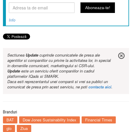
Info
Sectiunea
Update
cuprinde comunicatele de presa ale
agentiilor si companiilor cu privire la activitatea lor, in special
in domeniile comunicarii, marketingului si CSR-ului.
Update
este un serviciu oferit companiilor in cadrul
platformelor IQads si SMARK.
Daca esti reprezentantul unei companii si vrei sa publici un
comunicat de presa prin acest serviciu, ne poti
contacta aici
.
Branduri
BAT
Dow Jones Sustainability Index
Financial Times
glo
Ziua