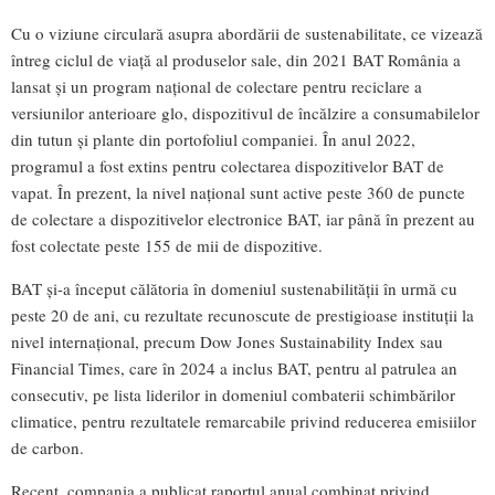
Cu o viziune circulară asupra abordării de sustenabilitate, ce vizează
întreg ciclul de viață al produselor sale, din 2021 BAT România a
lansat și un program național de colectare pentru reciclare a
versiunilor anterioare glo, dispozitivul de încălzire a consumabilelor
din tutun și plante din portofoliul companiei. În anul 2022,
programul a fost extins pentru colectarea dispozitivelor BAT de
vapat. În prezent, la nivel național sunt active peste 360 de puncte
de colectare a dispozitivelor electronice BAT, iar până în prezent au
fost colectate peste 155 de mii de dispozitive.
BAT și-a început călătoria în domeniul sustenabilității în urmă cu
peste 20 de ani, cu rezultate recunoscute de prestigioase instituții la
nivel internațional, precum Dow Jones Sustainability Index sau
Financial Times, care în 2024 a inclus BAT, pentru al patrulea an
consecutiv, pe lista liderilor in domeniul combaterii schimbărilor
climatice, pentru rezultatele remarcabile privind reducerea emisiilor
de carbon.
Recent, compania a publicat raportul anual combinat privind