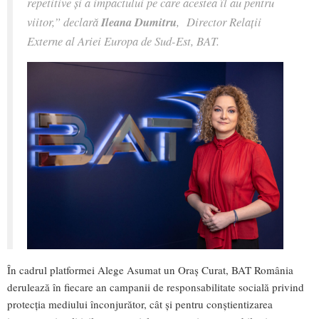
repetitive și a impactului pe care acestea îl au pentru
viitor,” declară
Ileana Dumitru
, Director Relații
Externe al Ariei Europa de Sud-Est, BAT.
În cadrul platformei Alege Asumat un Oraș Curat, BAT România
derulează în fiecare an campanii de responsabilitate socială privind
protecția mediului înconjurător, cât și pentru conștientizarea