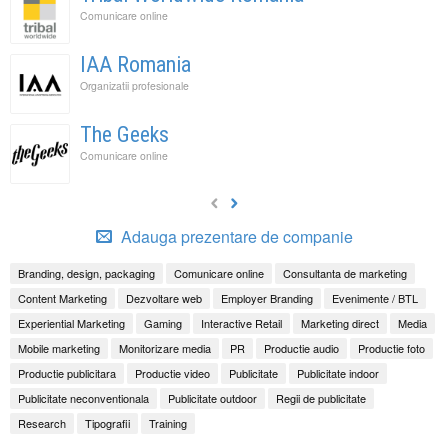
Comunicare online
IAA Romania
Organizatii profesionale
The Geeks
Comunicare online
Adauga prezentare de companie
Branding, design, packaging
Comunicare online
Consultanta de marketing
Content Marketing
Dezvoltare web
Employer Branding
Evenimente / BTL
Experiential Marketing
Gaming
Interactive Retail
Marketing direct
Media
Mobile marketing
Monitorizare media
PR
Productie audio
Productie foto
Productie publicitara
Productie video
Publicitate
Publicitate indoor
Publicitate neconventionala
Publicitate outdoor
Regii de publicitate
Research
Tipografii
Training