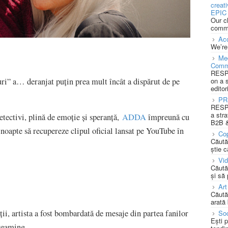
creat
EPIC 
Our c
commu
Acc
We’re
Med
Comm
RESPO
ri” a… deranjat puțin prea mult încât a dispărut de pe
on a 
editor
PR
RESPO
a stra
etectivi, plină de emoție și speranță,
ADDA
împreună cu
B2B &
i noapte să recupereze clipul oficial lansat pe YouTube în
Cop
Căută
știe c
Vi
Căută
și să
Art
Căută
arată 
ții, artista a fost bombardată de mesaje din partea fanilor
Soc
Ești 
treaming.