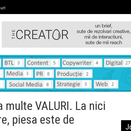
uri
 multe VALURI. La nici
re, piesa este de
J