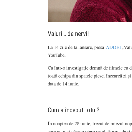
Valuri… de nervi!
La 14 zile de la lansare, piesa
ADDEI
„Valu
YouTube.
Ca într-o investigație demnă de filmele cu d
toată echipa din spatele piesei încearcă zi ș
data de 14 iunie.
Cum a început totul?
În noaptea de 28 iunie, trecut de miezul nop
care nu mai găseau piesa pe platforma de s