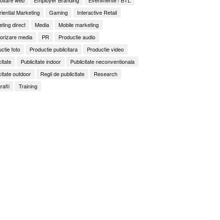
iential Marketing
Gaming
Interactive Retail
ting direct
Media
Mobile marketing
orizare media
PR
Productie audio
ctie foto
Productie publicitara
Productie video
citate
Publicitate indoor
Publicitate neconventionala
citate outdoor
Regii de publicitate
Research
rafii
Training