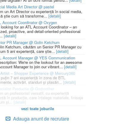
țele digitale? Ai un ochi format pentru...
[detalii]
ial Media Art Director @ pastel
m un Art Director cu experiență în social media,
să știe cum să transforme...
[detalii]
L Account Coordinator @ Oxygen
 looking for an ATL Account Coordinator – an
zed, proactive, and detail-oriented professional
...
[detalii]
nior PR Manager @ Golin Ketchum
lin Ketchum, căutăm un Senior PR Manager cu
um 5 ani experiență, care știe...
[detalii]
L Account Manager @ YES Communication
escription: We're on the lookout for an awesome
ccount Manager to join our vibrant...
[detalii]
Artist – Shopper Experience @ Mercury360
l puțin 7 ani experiență în zona de BTL
mente, activări, standuri și plasări...
[detalii]
cialist Productie @ Godmother
m un profesionist versatil, cu experiență
ntă în producție, care înțelege materiale, finisaje
um și...
[detalii]
vezi toate joburile
Adauga anunt de recrutare