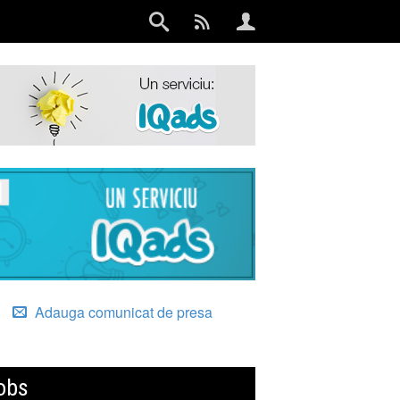
Adauga comunicat de presa
obs