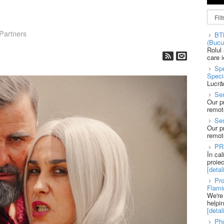
 Partners
BT
(Bucu
Rolul
care 
Spe
Speci
Lucră
Sen
Our p
remote
Se
Our p
remote
PR
În ca
proie
[detali
Pro
Flami
We're
helpi
[detali
Pho