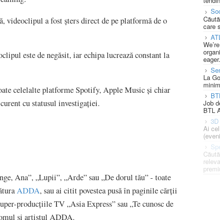
tendin
Soc
Căută
ă, videoclipul a fost șters direct de pe platformă de o
care 
AT
We’re
organi
clipul este de negăsit, iar echipa lucrează constant la
eager
Se
La Go
minim
toate celelalte platforme Spotify, Apple Music și chiar
BT
urent cu statusul investigației.
Job d
BTL A
3D 
Ai ce
(eveni
Spe
Căută
releva
premi
ânge, Ana”, „Lupii”, „Arde” sau „De dorul tău” - toate
nătura
ADDA
, sau ai citit povestea pusă în paginile cărții
super-producțiile TV „Asia Express” sau „Te cunosc de
 omul și artistul ADDA.