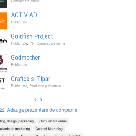
Comunicare online
ACTIV AD
Publicitate
Goldfish Project
,
,
Publicitate
PR
Comunicare online
Godmother
Publicitate
Grafica si Tipar
,
Publicitate
Productie publicitara
Adauga prezentare de companie
ing, design, packaging
Comunicare online
ltanta de marketing
Content Marketing
oltare web
Employer Branding
Evenimente / BTL