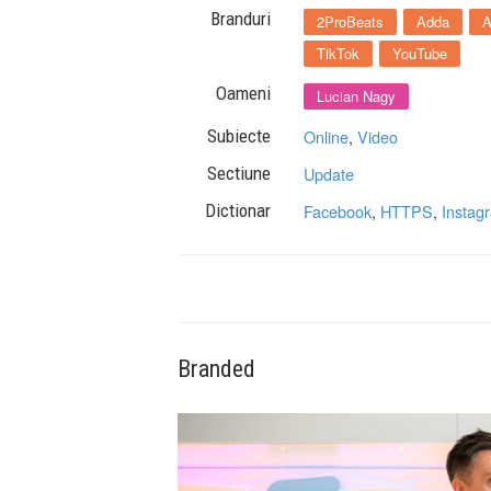
Branduri
2ProBeats
Adda
A
TikTok
YouTube
Oameni
Lucian Nagy
Subiecte
Online
,
Video
Sectiune
Update
Dictionar
Facebook
,
HTTPS
,
Instag
Branded