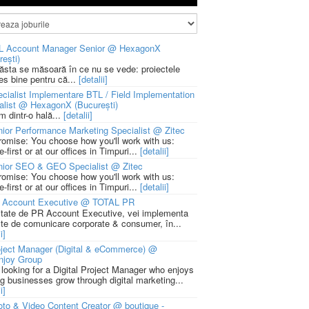
L Account Manager Senior @ HexagonX
rești)
 ăsta se măsoară în ce nu se vede: proiectele
ies bine pentru că...
[detalii]
cialist Implementare BTL / Field Implementation
alist @ HexagonX (București)
m dintr-o hală...
[detalii]
ior Performance Marketing Specialist @ Zitec
romise: You choose how you'll work with us:
-first or at our offices in Timpuri...
[detalii]
nior SEO & GEO Specialist @ Zitec
romise: You choose how you'll work with us:
-first or at our offices in Timpuri...
[detalii]
 Account Executive @ TOTAL PR
litate de PR Account Executive, vei implementa
cte de comunicare corporate & consumer, în...
i]
ject Manager (Digital & eCommerce) @
njoy Group
 looking for a Digital Project Manager who enjoys
ng businesses grow through digital marketing...
i]
to & Video Content Creator @ boutique -