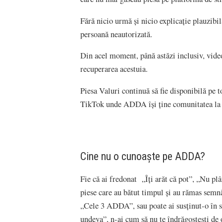
Fără nicio urmă și nicio explicație plauzibil
persoană neautorizată.
Din acel moment, până astăzi inclusiv, video
recuperarea acestuia.
Piesa Valuri continuă să fie disponibilă pe 
TikTok unde ADDA își ține comunitatea la c
Cine nu o cunoaște pe ADDA?
Fie că ai fredonat „Îți arăt că pot”, „Nu pl
piese care au bătut timpul și au rămas sem
„Cele 3 ADDA”, sau poate ai susținut-o în 
undeva”, n-ai cum să nu te îndrăgostești de