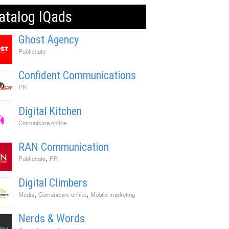
atalog IQads
Ghost Agency
Publicitate
Confident Communications
PR
Digital Kitchen
Comunicare online
RAN Communication
,
Publicitate
PR
Digital Climbers
,
,
Media
Comunicare online
Mobile marketing
Nerds & Words