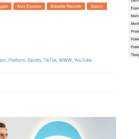
pple
Asia Express
Baladda Records
Spotify
Exper
Marke
Monit
Produ
Publi
Publi
Tipog
ram
,
Platform
,
Spotify
,
TikTok
,
WWW
,
YouTube