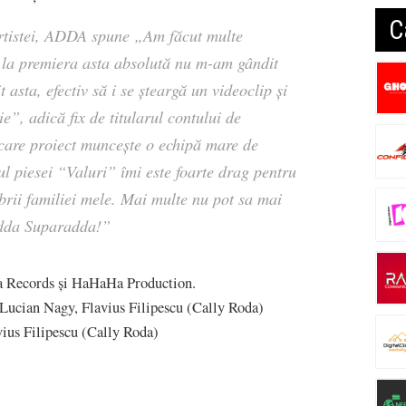
C
artistei, ADDA spune „
Am făcut multe
 la premiera asta absolută nu m-am gândit
 asta, efectiv să i se șteargă un videoclip și
e”, adică fix de titularul contului de
ecare proiect muncește o echipă mare de
ul piesei “Valuri” îmi este foarte drag pentru
brii familiei mele. Mai multe nu pot sa mai
adda Suparadda!
”
da Records și HaHaHa Production.
ian Nagy, Flavius Filipescu (Cally Roda)
us Filipescu (Cally Roda)