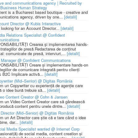
ive and communications agency | Recruited by
Business Human Strategy
lient is a Bucharest based boutique - creative and
nications agency, driven by one...
[detalii]
ount Director @ Kubis Interactive
 looking for an Account Director...
[detalii]
ia Relations Specialist @ Confident
unications
NSABILITĂȚI Crearea și implementarea hands-
strategiilor de presă Redactarea de conținut
ial: comunicate de presă, interviuri,...
[detalii]
 Manager @ Confident Communications
NSABILITĂȚI Creare și implementare hands-on
tegiilor de comunicare integrată pentru clienți
 B2C Implicare activă...
[detalii]
ywriter (Mid–Senior) @ Digitas România
m un Copywriter cu experiență de agenție care
ă o idee bună trebuie să...
[detalii]
deo Content Creator @ Cohn & Jansen
m un Video Content Creator care să gândească
 producă content pentru unele dintre...
[detalii]
 Director (Mid–Senior) @ Digitas România
m un Art Director care știe că e tare când o idee
bine, dar...
[detalii]
ial Media Specialist wanted @ Internet Corp
pasionat(ă) de social media, content creation și