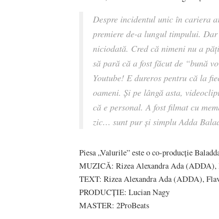
Despre incidentul unic în cariera 
premiere de-a lungul timpului. Dar
niciodată. Cred că nimeni nu a pățit
să pară că a fost făcut de “bună voi
Youtube! E dureros pentru că la fi
oameni. Și pe lângă asta, videoclip
că e personal. A fost filmat cu mem
zic… sunt pur și simplu Adda Bal
Piesa „Valurile” este o co-producție Balad
MUZICĂ: Rizea Alexandra Ada (ADDA), Luc
TEXT: Rizea Alexandra Ada (ADDA), Flavi
PRODUCȚIE: Lucian Nagy
MASTER: 2ProBeats