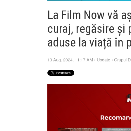
La Film Now vă a
curaj, regăsire și 
aduse la viață în p
13 Aug. 2024, 11:17 AM
•
Update
•
Grupul D