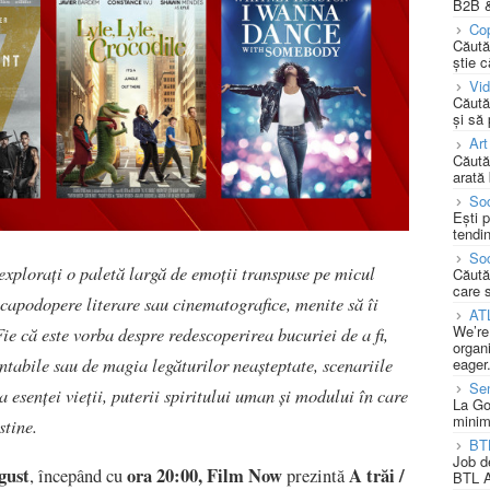
B2B &
Cop
Căută
știe c
Vi
Căută
și să
Art
Căută
arată 
Soc
Ești 
tendin
Soc
explorați o paletă largă de emoții transpuse pe micul
Căută
care 
 capodopere literare sau cinematografice, menite să îi
AT
We’re
 Fie că este vorba despre redescoperirea bucuriei de a fi,
organi
tabile sau de magia legăturilor neașteptate, scenariile
eager
Se
a esenței vieții, puterii spiritului uman și modului în care
La Go
minim
stine.
BT
Job d
gust
ora 20:00, Film Now
A trăi
/
, începând cu
prezintă
BTL A