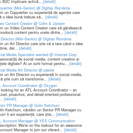
 B2C Implicare activă...
[detalii]
ywriter (Mid–Senior) @ Digitas România
m un Copywriter cu experiență de agenție care
ă o idee bună trebuie să...
[detalii]
deo Content Creator @ Cohn & Jansen
m un Video Content Creator care să gândească
 producă content pentru unele dintre...
[detalii]
 Director (Mid–Senior) @ Digitas România
m un Art Director care știe că e tare când o idee
bine, dar...
[detalii]
ial Media Specialist wanted @ Internet Corp
pasionat(ă) de social media, content creation și
țele digitale? Ai un ochi format pentru...
[detalii]
ial Media Art Director @ pastel
m un Art Director cu experiență în social media,
să știe cum să transforme...
[detalii]
L Account Coordinator @ Oxygen
 looking for an ATL Account Coordinator – an
zed, proactive, and detail-oriented professional
...
[detalii]
nior PR Manager @ Golin Ketchum
lin Ketchum, căutăm un Senior PR Manager cu
um 5 ani experiență, care știe...
[detalii]
L Account Manager @ YES Communication
escription: We're on the lookout for an awesome
ccount Manager to join our vibrant...
[detalii]