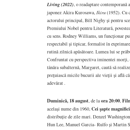
Living (2022)
, o readaptare contemporană a
Ikiru
japonez Akira Kurosawa,
(1952). Cu d
actorului principal, Bill Nighy și pentru sc
Premiului Nobel pentru Literatură, povestea r
cu sens. Rodney Williams, un funcționar pub
respectabil și tipicar, formalist în exprima
rutină zilnică apăsătoare. Lumea lui se prăbu
Confruntat cu perspectiva iminentei morți, de
tânăra subalternă, Margaret, caută să realiz
prețuiască micile bucurii ale vieții și află că
adevărat .
Duminică, 18 august
ora 20:00
Fil
, de la
,
Cei șapte magnifici
același nume din 1960,
distribuție de zile mari. Denzel Washingto
Hun Lee, Manuel Garcia- Rulfo și Martin Sen