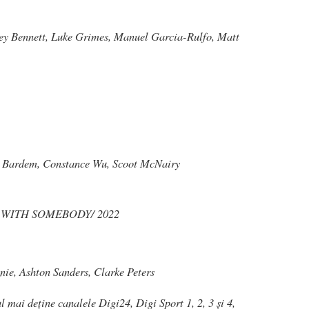
y Bennett, Luke Grimes, Manuel Garcia-Rulfo, Matt
r Bardem, Constance Wu, Scoot McNairy
WITH SOMEBODY/ 2022
ie, Ashton Sanders, Clarke Peters
l mai deține canalele Digi24, Digi Sport 1, 2, 3 și 4,