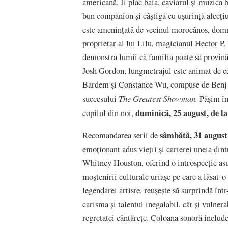
americană. Îi plac baia, caviarul și muzica 
bun companion și câștigă cu ușurință afecțiu
este ameninţată de vecinul morocănos, dom
proprietar al lui Lilu, magicianul Hector P.
demonstra lumii că familia poate să provină
Josh Gordon, lungmetrajul este animat de c
Bardem şi Constance Wu, compuse de Benj Pa
The Greatest Showman.
succesului
Pășim în
duminică, 25 august, de la
copilul din noi,
sâmbătă, 31 august
Recomandarea serii de
emoționant adus vieții și carierei uneia din
Whitney Houston, oferind o introspecție as
moștenirii culturale uriașe pe care a lăsat-
legendarei artiste, reușește să surprindă înt
carisma și talentul inegalabil, cât și vulnera
regretatei cântărețe. Coloana sonoră include