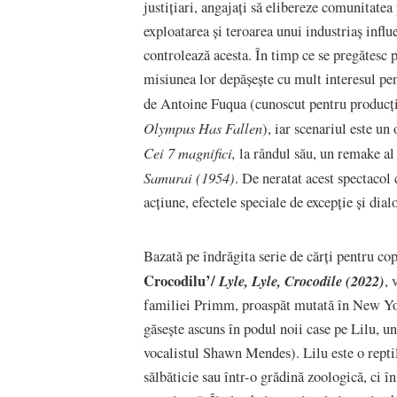
justițiari, angajați să elibereze comunitate
exploatarea și teroarea unui industriaș influ
controlează acesta. În timp ce se pregătesc 
misiunea lor depășește cu mult interesul p
de Antoine Fuqua (cunoscut pentru produc
Olympus Has Fallen
), iar scenariul este un
Cei 7 magnifici,
la rândul său, un remake a
Samurai (1954)
. De neratat acest spectacol
acțiune, efectele speciale de excepție și di
Bazată pe îndrăgita serie de cărți pentru c
Crocodilu’/
Lyle, Lyle, Crocodile (2022)
, 
familiei Primm, proaspăt mutată în New York
găsește ascuns în podul noii case pe Lilu, u
vocalistul Shawn Mendes). Lilu este o reptilă
sălbăticie sau într-o grădină zoologică, ci î