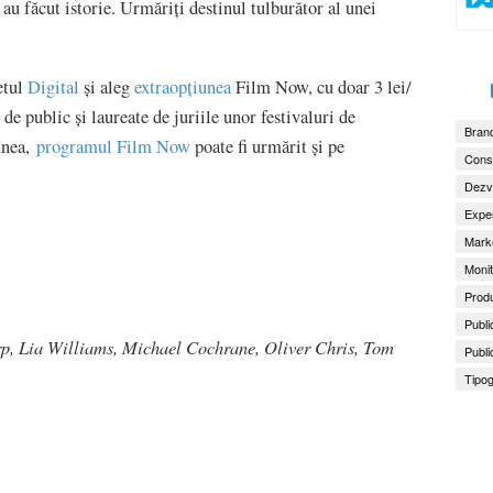
au făcut istorie. Urmăriți destinul tulburător al unei
etul
Digital
și aleg
extraopțiunea
Film Now, cu doar 3 lei/
 de public și laureate de juriile unor festivaluri de
Brand
unea,
programul Film Now
poate fi urmărit și pe
Consu
Dezv
Exper
Marke
Monit
Produ
Publi
p, Lia Williams, Michael Cochrane, Oliver Chris, Tom
Publi
Tipog