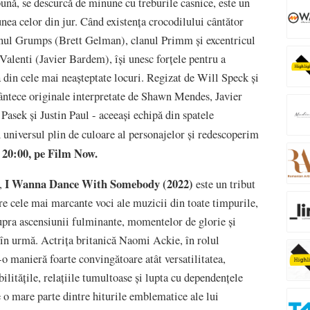
bună, se descurcă de minune cu treburile casnice, este un
nea celor din jur. Când existenţa crocodilului cântător
nul Grumps (Brett Gelman), clanul Primm și excentricul
 Valenti (Javier Bardem), își unesc forțele pentru a
 din cele mai neaşteptate locuri. Regizat de Will Speck și
ântece originale interpretate de Shawn Mendes, Javier
sek şi Justin Paul - aceeași echipă din spatele
 universul plin de culoare al personajelor și redescoperim
 20:00, pe Film Now.
I Wanna Dance With Somebody (2022)
,
este un tribut
tre cele mai marcante voci ale muzicii din toate timpurile,
upra ascensiunii fulminante, momentelor de glorie și
o în urmă. Actrița britanică Naomi Ackie, în rolul
r-o manieră foarte convingătoare atât versatilitatea,
bilitățile, relațiile tumultoase și lupta cu dependențele
 o mare parte dintre hiturile emblematice ale lui