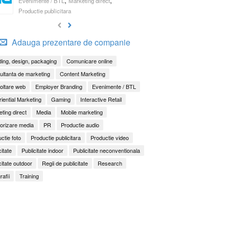
Evenimente / BTL
Marketing direct
Productie publicitara
Adauga prezentare de companie
ing, design, packaging
Comunicare online
ltanta de marketing
Content Marketing
oltare web
Employer Branding
Evenimente / BTL
iential Marketing
Gaming
Interactive Retail
ting direct
Media
Mobile marketing
orizare media
PR
Productie audio
ctie foto
Productie publicitara
Productie video
citate
Publicitate indoor
Publicitate neconventionala
citate outdoor
Regii de publicitate
Research
rafii
Training