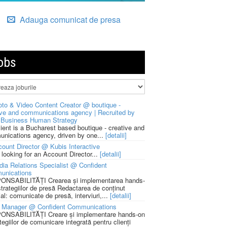
Adauga comunicat de presa
obs
to & Video Content Creator @ boutique -
ive and communications agency | Recruited by
Business Human Strategy
lient is a Bucharest based boutique - creative and
nications agency, driven by one...
[detalii]
ount Director @ Kubis Interactive
 looking for an Account Director...
[detalii]
ia Relations Specialist @ Confident
unications
NSABILITĂȚI Crearea și implementarea hands-
strategiilor de presă Redactarea de conținut
ial: comunicate de presă, interviuri,...
[detalii]
 Manager @ Confident Communications
NSABILITĂȚI Creare și implementare hands-on
tegiilor de comunicare integrată pentru clienți