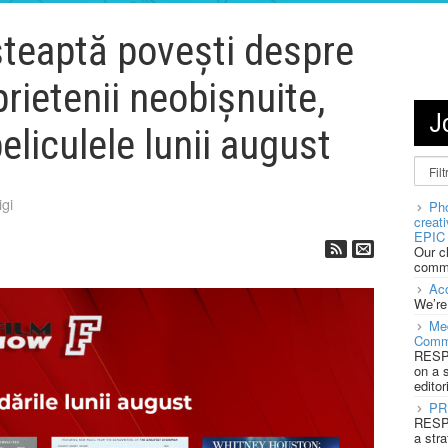
șteaptă povești despre
prietenii neobișnuite,
J
eliculele lunii august
igi
Pho
creat
EPIC 
Our c
commu
Acc
We’re
Med
Comm
RESPO
on a 
editor
PR
RESPO
a stra