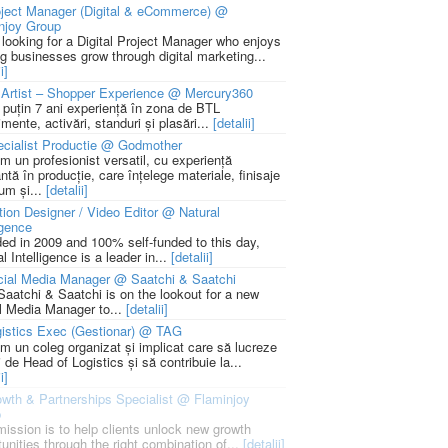
ject Manager (Digital & eCommerce) @
njoy Group
 looking for a Digital Project Manager who enjoys
ng businesses grow through digital marketing...
i]
Artist – Shopper Experience @ Mercury360
l puțin 7 ani experiență în zona de BTL
mente, activări, standuri și plasări...
[detalii]
cialist Productie @ Godmother
m un profesionist versatil, cu experiență
ntă în producție, care înțelege materiale, finisaje
um și...
[detalii]
ion Designer / Video Editor @ Natural
igence
ed in 2009 and 100% self-funded to this day,
l Intelligence is a leader in...
[detalii]
cial Media Manager @ Saatchi & Saatchi
Saatchi & Saatchi is on the lookout for a new
l Media Manager to...
[detalii]
istics Exec (Gestionar) @ TAG
m un coleg organizat și implicat care să lucreze
i de Head of Logistics și să contribuie la...
i]
wth & Partnerships Specialist @ Flaminjoy
p
mission is to help clients unlock new growth
unities through the right combination of...
[detalii]