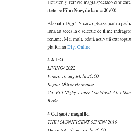
Houston și reînvie magia spectacolelor care 
Film Now, de la ora 20:00!
stele pe
Abonații Digi TV care optează pentru pach
lună au acces la o selecție de filme îndrăgite
renume. Mai mult, odată activată extraopți
platforma
Digi Online
.
# A trăi
LIVING/ 2022
Vineri, 16 august, la 20:00
Regia: Oliver Hermanus
Cu: Bill Nighy, Aimee Lou Wood, Alex Shar
Burke
# Cei șapte magnifici
THE MAGNIFICENT SEVEN/ 2016
Duminică, 18 august, la 20:00