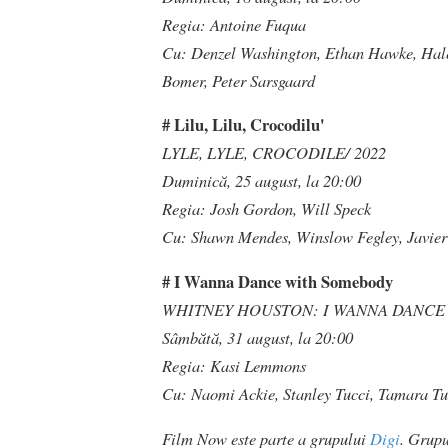
Regia: Antoine Fuqua
Cu: Denzel Washington, Ethan Hawke, Hale
Bomer, Peter Sarsgaard
# Lilu, Lilu, Crocodilu'
LYLE, LYLE, CROCODILE/ 2022
Duminică, 25 august, la 20:00
Regia: Josh Gordon, Will Speck
Cu: Shawn Mendes, Winslow Fegley, Javie
# I Wanna Dance with Somebody
WHITNEY HOUSTON: I WANNA DANCE 
Sâmbătă, 31 august, la 20:00
Regia: Kasi Lemmons
Cu: Naomi Ackie, Stanley Tucci, Tamara Tun
Film Now este parte a grupului
Digi
. Grupu