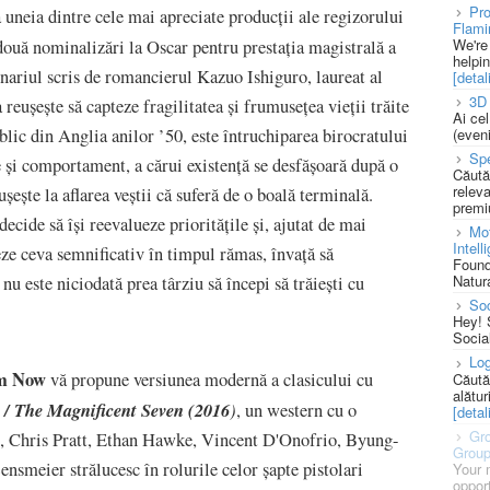
Pro
 uneia dintre cele mai apreciate producții ale regizorului
Flami
We're
ouă nominalizări la Oscar pentru prestația magistrală a
helpi
enariul scris de romancierul Kazuo Ishiguro, laureat al
[detali
3D 
eușește să capteze fragilitatea și frumusețea vieții trăite
Ai ce
lic din Anglia anilor ’50, este întruchiparea birocratului
(eveni
Spe
re și comportament, a cărui existență se desfășoară după o
Căută
releva
șește la aflarea veștii că suferă de o boală terminală.
premi
cide să își reevalueze prioritățile și, ajutat de mai
Mot
Intell
eze ceva semnificativ în timpul rămas, învață să
Found
Natura
 nu este niciodată prea târziu să începi să trăiești cu
So
Hey! 
Socia
Log
m Now
vă propune versiunea modernă a clasicului cu
Căută
alătur
/ The Magnificent Seven (2016
)
, un western cu o
[detali
Gro
n, Chris Pratt, Ethan Hawke, Vincent D'Onofrio, Byung-
Grou
smeier strălucesc în rolurile celor șapte pistolari
Your 
opport