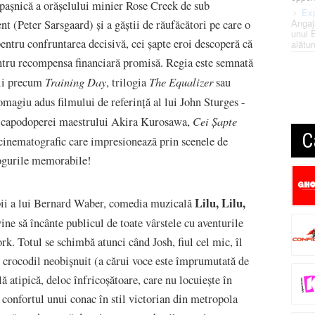
a pașnică a orășelului minier Rose Creek de sub
Exp
Angaj
ent (Peter Sarsgaard) și a găștii de răufăcători pe care o
unui 
pentru confruntarea decisivă, cei șapte eroi descoperă că
alătur
entru recompensa financiară promisă. Regia este semnată
Training Day
The Equalizer
ții precum
, trilogia
sau
 omagiu adus filmului de referință al lui John Sturges -
Cei Șapte
l capodoperei maestrului Akira Kurosawa,
C
 cinematografic care impresionează prin scenele de
alogurile memorabile!
Lilu, Lilu,
opii a lui Bernard Waber, comedia muzicală
vine să încânte publicul de toate vârstele cu aventurile
. Totul se schimbă atunci când Josh, fiul cel mic, îl
n crocodil neobișnuit (a cărui voce este împrumutată de
 atipică, deloc înfricoșătoare, care nu locuiește în
n confortul unui conac în stil victorian din metropola