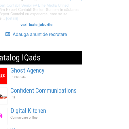
ert Contabil Senior @ Elite Media United
ăm Expert Contabil Senior! Suntem în căutarea
Expert Contabil cu experiență, care să se
e...
[detalii]
vezi toate joburile
Adauga anunt de recrutare
atalog IQads
Ghost Agency
Publicitate
Confident Communications
PR
Digital Kitchen
Comunicare online