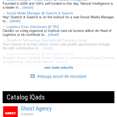
Founded in 2009 and 100% self-funded to this day, Natural Intelligence is
a leader in...
[detalii]
Social Media Manager @ Saatchi & Saatchi
Hey! Saatchi & Saatchi is on the lookout for a new Social Media Manager
to...
[detalii]
Logistics Exec (Gestionar) @ TAG
Căutăm un coleg organizat și implicat care să lucreze alături de Head of
Logistics și să contribuie la...
[detalii]
Growth & Partnerships Specialist @ Flaminjoy Group
Your mission is to help clients unlock new growth opportunities through
the right combination of...
[detalii]
Expert Contabil Senior @ Elite Media United
Angajăm Expert Contabil Senior! Suntem în căutarea unui Expert Contabil
cu experiență, care să se alăture...
[detalii]
vezi toate joburile
Adauga anunt de recrutare
Catalog IQads
Ghost Agency
Publicitate