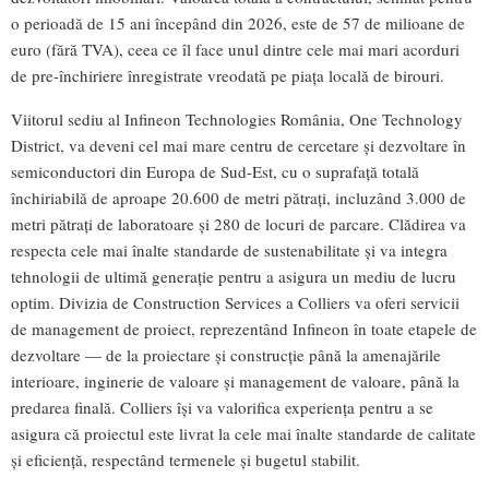
o perioadă de 15 ani începând din 2026, este de 57 de milioane de
euro (fără TVA), ceea ce îl face unul dintre cele mai mari acorduri
de pre-închiriere înregistrate vreodată pe piața locală de birouri.
Viitorul sediu al Infineon Technologies România, One Technology
District, va deveni cel mai mare centru de cercetare și dezvoltare în
semiconductori din Europa de Sud-Est, cu o suprafață totală
închiriabilă de aproape 20.600 de metri pătrați, incluzând 3.000 de
metri pătrați de laboratoare și 280 de locuri de parcare. Clădirea va
respecta cele mai înalte standarde de sustenabilitate și va integra
tehnologii de ultimă generație pentru a asigura un mediu de lucru
optim. Divizia de Construction Services a Colliers va oferi servicii
de management de proiect, reprezentând Infineon în toate etapele de
dezvoltare — de la proiectare și construcție până la amenajările
interioare, inginerie de valoare și management de valoare, până la
predarea finală. Colliers își va valorifica experiența pentru a se
asigura că proiectul este livrat la cele mai înalte standarde de calitate
și eficiență, respectând termenele și bugetul stabilit.