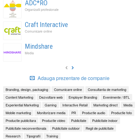
ADC*RO
Organizatii profesionale
Craft Interactive
Comunicare online
Mindshare
Media
Adauga prezentare de companie
Branding, design, packaging
Comunicare online
Consultanta de marketing
Content Marketing
Dezvoltare web
Employer Branding
Evenimente / BTL
Experiential Marketing
Gaming
Interactive Retail
Marketing direct
Media
Mobile marketing
Monitorizare media
PR
Productie audio
Productie foto
Productie publicitara
Productie video
Publicitate
Publicitate indoor
Publicitate neconventionala
Publicitate outdoor
Regii de publicitate
Research
Tipografii
Training