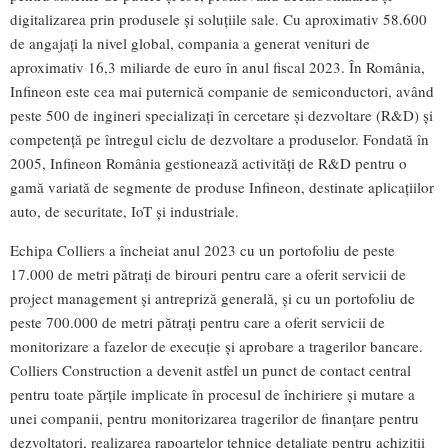
digitalizarea prin produsele și soluțiile sale. Cu aproximativ 58.600
de angajați la nivel global, compania a generat venituri de
aproximativ 16,3 miliarde de euro în anul fiscal 2023. În România,
Infineon este cea mai puternică companie de semiconductori, având
peste 500 de ingineri specializați în cercetare și dezvoltare (R&D) și
competență pe întregul ciclu de dezvoltare a produselor. Fondată în
2005, Infineon România gestionează activități de R&D pentru o
gamă variată de segmente de produse Infineon, destinate aplicațiilor
auto, de securitate, IoT și industriale.
Echipa Colliers a încheiat anul 2023 cu un portofoliu de peste
17.000 de metri pătrați de birouri pentru care a oferit servicii de
project management și antrepriză generală, și cu un portofoliu de
peste 700.000 de metri pătrați pentru care a oferit servicii de
monitorizare a fazelor de execuție și aprobare a tragerilor bancare.
Colliers Construction a devenit astfel un punct de contact central
pentru toate părțile implicate în procesul de închiriere și mutare a
unei companii, pentru monitorizarea tragerilor de finanțare pentru
dezvoltatori, realizarea rapoartelor tehnice detaliate pentru achiziții