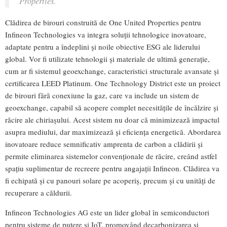
Properties.
Clădirea de birouri construită de One United Properties pentru
Infineon Technologies va integra soluții tehnologice inovatoare,
adaptate pentru a îndeplini și noile obiective ESG ale liderului
global. Vor fi utilizate tehnologii și materiale de ultimă generație,
cum ar fi sistemul geoexchange, caracteristici structurale avansate și
certificarea LEED Platinum. One Technology District este un proiect
de birouri fără conexiune la gaz, care va include un sistem de
geoexchange, capabil să acopere complet necesitățile de încălzire și
răcire ale chiriașului. Acest sistem nu doar că minimizează impactul
asupra mediului, dar maximizează și eficiența energetică. Abordarea
inovatoare reduce semnificativ amprenta de carbon a clădirii și
permite eliminarea sistemelor convenționale de răcire, creând astfel
spațiu suplimentar de recreere pentru angajații Infineon. Clădirea va
fi echipată și cu panouri solare pe acoperiș, precum și cu unități de
recuperare a căldurii.
Infineon Technologies AG este un lider global în semiconductori
pentru sisteme de putere și IoT, promovând decarbonizarea și