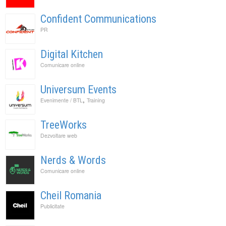
Confident Communications
PR
Digital Kitchen
Comunicare online
Universum Events
,
Evenimente / BTL
Training
TreeWorks
Dezvoltare web
Nerds & Words
Comunicare online
Cheil Romania
Publicitate