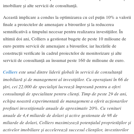
imobiliare și alte servicii de consultanță.
Această implicare a condus la optimizarea cu cel puțin 10% a valorii
finale a proiectelor de amenajare a birourilor și la reducerea
semnificativă a timpului necesar pentru realizarea investițiilor. În
ultimii doi ani, Colliers a gestionat bugete de peste 10 milioane de
euro pentru servicii de amenajare a birourilor, iar lucrările de
construcții verificate în cadrul proiectelor de monitorizare și alte
servicii de consultanță au însumat peste 160 de milioane de euro.
Colliers
este unul dintre liderii globali în servicii de consultanță
imobiliară și de management al investițiilor. Cu operațiuni în 66 de
țări, cei 22.000 de specialiști lucrează împreună pentru a oferi
consultanță de specialitate pentru clienți. Timp de peste 29 de ani,
echipa noastră experimentată de management a oferit acționarilor
profituri investiționale anuale de aproximativ 20%. Cu venituri
anuale de 4,4 miliarde de dolari și active gestionate de 98 de
miliarde de dolari, Colliers maximizează potențialul proprietăților și
activelor imobiliare și accelerează succesul clienților, investitorilor