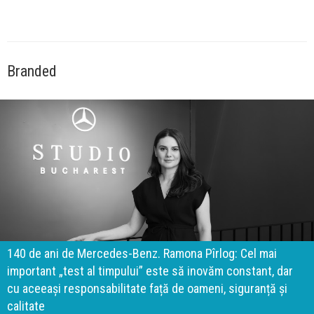
Branded
140 de ani de Mercedes-Benz. Ramona Pîrlog: Cel mai
important „test al timpului” este să inovăm constant, dar
cu aceeași responsabilitate față de oameni, siguranță și
calitate