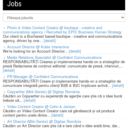
Jobs
Photo & Video Content Creator @ boutique - creative and
communications agency | Recruited by EPIC Business Human Strategy
Our client is a Bucharest based boutique - creative and communications
agency, driven by one...
[detalii]
Account Director @ Kubis Interactive
We’re looking for an Account Director...
[detalii]
Media Relations Specialist @ Confident Communications
RESPONSABILITĂȚI Crearea și implementarea hands-on a strategiilor de
presă Redactarea de conținut editorial: comunicate de presă, interviuri,...
[detalii]
PR Manager @ Confident Communications
RESPONSABILITĂȚI Creare și implementare hands-on a strategiilor de
comunicare integrată pentru clienți B2B & B2C Implicare activă...
[detalii]
Copywriter (Mid–Senior) @ Digitas România
Căutăm un Copywriter cu experiență de agenție care știe că o idee bună
trebuie să...
[detalii]
Video Content Creator @ Cohn & Jansen
Căutăm un Video Content Creator care să gândească și să producă
content pentru unele dintre...
[detalii]
Art Director (Mid–Senior) @ Digitas România
Căutăm un Art Director care știe că e tare când o idee arată bine, dar...