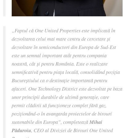
„Faptul că One United Properties este implicată în
dezvoltarea celui mai mare centru de cercetare și
dezvoltare în semiconductori din Europa de Sud-Est
este un semnal important atât pentru compania
noastră, cât și pentru România. Este o realizare
semnificativă pentru piața locală, consolidând poziția
Bucureștiului ca o destinație importantă pentru
afaceri. One Technology District este dezvoltat pe baza
unor principii durabile de ultimă generație, care
permit clădirii să funcționeze complet fără gaz,
poziționând-o în avangarda proiectelor de birouri
sustenabile din Europa”, completează
Mihai
Păduroiu
, CEO al Diviziei de Birouri One United