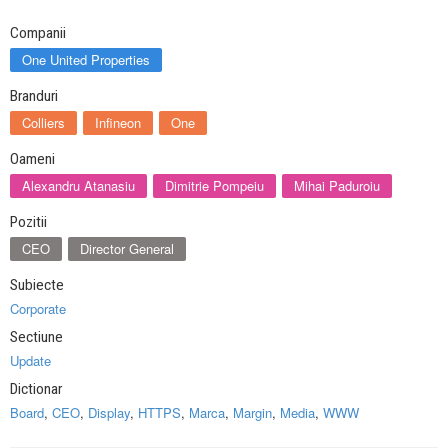
Companii
One United Properties
Branduri
Colliers
Infineon
One
Oameni
Alexandru Atanasiu
Dimitrie Pompeiu
Mihai Paduroiu
Pozitii
CEO
Director General
Subiecte
Corporate
Sectiune
Update
Dictionar
Board
,
CEO
,
Display
,
HTTPS
,
Marca
,
Margin
,
Media
,
WWW