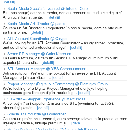
[detalii]
Social Media Specialist wanted @ Internet Corp
Ești pasionat(ă) de social media, content creation și tendințele digitale?
Ai un ochi format pentru...
[detalii]
Social Media Art Director @ pastel
Căutăm un Art Director cu experiență în social media, care să știe cum
să transforme...
[detalii]
ATL Account Coordinator @ Oxygen
We’re looking for an ATL Account Coordinator – an organized, proactive,
and detail-oriented professional eager...
[detalii]
Senior PR Manager @ Golin Ketchum
La Golin Ketchum, căutăm un Senior PR Manager cu minimum 5 ani
experiență, care știe...
[detalii]
BTL Account Manager @ YES Communication
Job description: We're on the lookout for an awesome BTL Account
Manager to join our vibrant...
[detalii]
Project Manager (Digital & eCommerce) @ Flaminjoy Group
We're looking for a Digital Project Manager who enjoys helping
businesses grow through digital marketing...
[detalii]
3D Artist – Shopper Experience @ Mercury360
Ai cel puțin 7 ani experiență în zona de BTL (evenimente, activări,
standuri și plasări...
[detalii]
Specialist Productie @ Godmother
Căutăm un profesionist versatil, cu experiență relevantă în producție, care
înțelege materiale, finisaje premium și...
[detalii]
Motion Designer / Video Editor @ Natural Intelligence