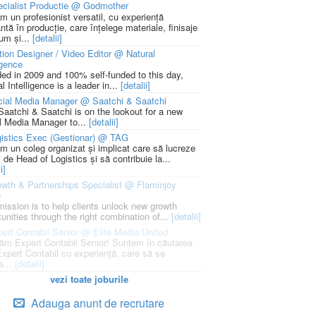
cialist Productie @ Godmother
m un profesionist versatil, cu experiență
ntă în producție, care înțelege materiale, finisaje
um și...
[detalii]
ion Designer / Video Editor @ Natural
igence
ed in 2009 and 100% self-funded to this day,
l Intelligence is a leader in...
[detalii]
cial Media Manager @ Saatchi & Saatchi
Saatchi & Saatchi is on the lookout for a new
l Media Manager to...
[detalii]
istics Exec (Gestionar) @ TAG
m un coleg organizat și implicat care să lucreze
i de Head of Logistics și să contribuie la...
i]
wth & Partnerships Specialist @ Flaminjoy
p
mission is to help clients unlock new growth
unities through the right combination of...
[detalii]
ert Contabil Senior @ Elite Media United
ăm Expert Contabil Senior! Suntem în căutarea
Expert Contabil cu experiență, care să se
e...
[detalii]
vezi toate joburile
Adauga anunt de recrutare