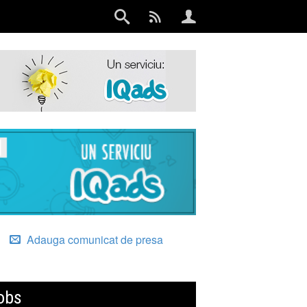
Adauga comunicat de presa
obs