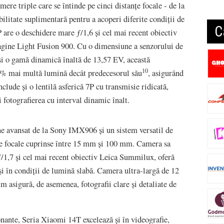
ere triple care se întinde pe cinci distanțe focale - de la
litate suplimentară pentru a acoperi diferite condiții de
C
 are o deschidere mare ƒ/1,6 și cel mai recent obiectiv
gine Light Fusion 900. Cu o dimensiune a senzorului de
i o gamă dinamică înaltă de 13,57 EV, această
10
32% mai multă lumină decât predecesorul său
, asigurând
nclude și o lentilă asferică 7P cu transmisie ridicată,
 fotografierea cu interval dinamic înalt.
 avansat de la Sony IMX906 și un sistem versatil de
anțe focale cuprinse între 15 mm și 100 mm. Camera sa
/1,7 și cel mai recent obiectiv Leica Summilux, oferă
 și în condiții de lumină slabă. Camera ultra-largă de 12
 asigură, de asemenea, fotografii clare și detaliate de
onante, Seria Xiaomi 14T excelează și în videografie,