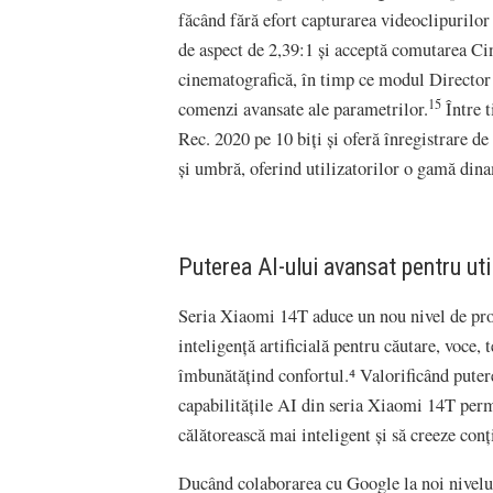
făcând fără efort capturarea videoclipurilo
de aspect de 2,39:1 și acceptă comutarea Ci
cinematografică, în timp ce modul Director 
15
comenzi avansate ale parametrilor.
Între 
Rec. 2020 pe 10 biți și oferă înregistrare d
și umbră, oferind utilizatorilor o gamă di
Puterea AI-ului avansat pentru util
Seria Xiaomi 14T aduce un nou nivel de produ
inteligență artificială pentru căutare, voce, 
îmbunătățind confortul.⁴ Valorificând putere
capabilitățile AI din seria Xiaomi 14T permi
călătorească mai inteligent și să creeze conți
Ducând colaborarea cu Google la noi nivelu