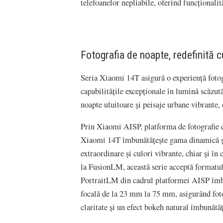
telefoanelor nepliabile, oferind funcționali
Fotografia de noapte, redefinită 
Seria Xiaomi 14T asigură o experiență fotogr
capabilitățile excepționale în lumină scăz
noapte uluitoare și peisaje urbane vibrante, 
Prin Xiaomi AISP, platforma de fotografie
Xiaomi 14T îmbunătățește gama dinamică și
extraordinare și culori vibrante, chiar și în
la FusionLM, această serie acceptă format
PortraitLM din cadrul platformei AISP îmb
focală de la 23 mm la 75 mm, asigurând fotog
claritate și un efect bokeh natural îmbunătăț