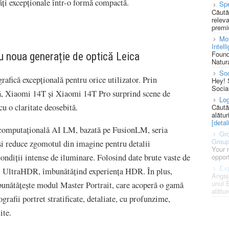
tăți excepționale într-o formă compactă.
Spe
Căută
releva
premi
Mot
Intell
Found
cu noua generație de optică Leica
Natura
So
afică excepțională pentru orice utilizator. Prin
Hey! 
Socia
ută, Xiaomi 14T și Xiaomi 14T Pro surprind scene de
Log
cu o claritate deosebită.
Căută
alătur
[detali
 computațională AI LM, bazată pe FusionLM, seria
Gro
Grou
 reduce zgomotul din imagine pentru detalii
Your 
 condiții intense de iluminare. Folosind date brute vaste de
opport
Exp
ul UltraHDR, îmbunătățind experiența HDR. În plus,
Angaj
unui 
unătățește modul Master Portrait, care acoperă o gamă
alătur
rafii portret stratificate, detaliate, cu profunzime,
ite.