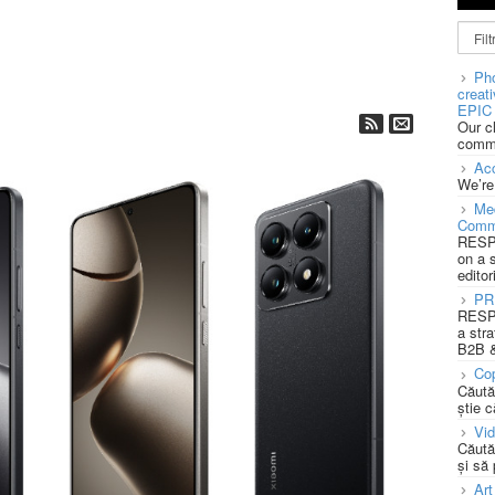
Pho
creat
EPIC 
Our c
commu
Acc
We’re
Med
Comm
RESPO
on a 
editor
PR
RESPO
a stra
B2B &
Cop
Căută
știe c
Vi
Căută
și să
Art