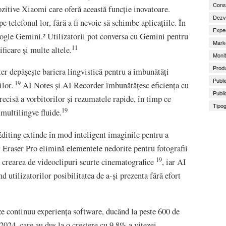
Consu
zitive Xiaomi care oferă această funcție inovatoare.
Dezv
e telefonul lor, fără a fi nevoie să schimbe aplicațiile. În
Exper
oogle Gemini.² Utilizatorii pot conversa cu Gemini pentru
Marke
11
ificare și multe altele.
Monit
Produ
ter depășește bariera lingvistică pentru a îmbunătăți
Publi
19
ilor.
AI Notes și AI Recorder îmbunătățesc eficiența cu
Publi
precisă a vorbitorilor și rezumatele rapide, în timp ce
Tipog
19
 multilingve fluide.
Editing extinde în mod inteligent imaginile pentru a
I Eraser Pro elimină elementele nedorite pentru fotografii
19
 crearea de videoclipuri scurte cinematografice
, iar AI
d utilizatorilor posibilitatea de a-și prezenta fără efort
e continuu experiența software, ducând la peste 600 de
024, care au dus la o creștere cu 9,8% a vitezei