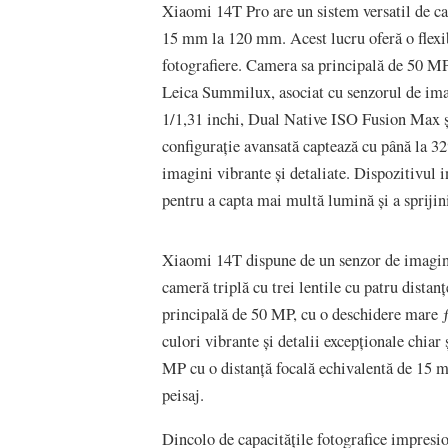
Xiaomi 14T Pro are un sistem versatil de cam
15 mm la 120 mm. Acest lucru oferă o flexibi
fotografiere. Camera sa principală de 50 MP
Leica Summilux, asociat cu senzorul de ima
1/1,31 inchi, Dual Native ISO Fusion Max ș
configurație avansată captează cu până la 
imagini vibrante și detaliate. Dispozitivul i
pentru a capta mai multă lumină și a sprijini
Xiaomi 14T dispune de un senzor de imagine
cameră triplă cu trei lentile cu patru dist
principală de 50 MP, cu o deschidere mare ƒ
culori vibrante și detalii excepționale chiar
MP cu o distanță focală echivalentă de 15 mm
peisaj.
Dincolo de capacitățile fotografice impresi