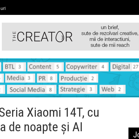
uri
Seria Xiaomi 14T, cu
a de noapte și AI
J