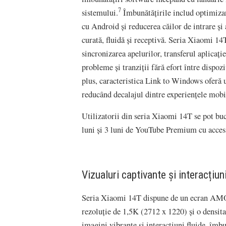
7
sistemului.
Îmbunătățirile includ optimizare
cu Android și reducerea căilor de intrare și 
curată, fluidă și receptivă. Seria Xiaomi 14
sincronizarea apelurilor, transferul aplicați
probleme și tranziții fără efort între dispoz
plus, caracteristica Link to Windows oferă u
reducând decalajul dintre experiențele mobil
Utilizatorii din seria Xiaomi 14T se pot b
luni și 3 luni de YouTube Premium cu acce
Vizualuri captivante și interacțiuni
Seria Xiaomi 14T dispune de un ecran AMO
rezoluție de 1,5K (2712 x 1220) și o densitat
imagini vibrante și interacțiuni fluide, îmb