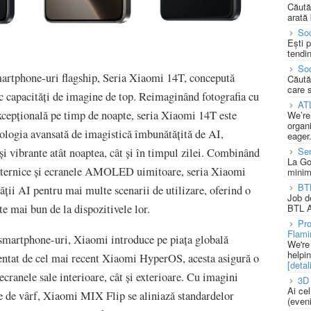
Căută
arată 
Soc
Ești 
tendin
Soc
martphone-uri flagship, Seria Xiaomi 14T, concepută
Căută
care 
sc capacități de imagine de top. Reimaginând fotografia cu
AT
xcepțională pe timp de noapte, seria Xiaomi 14T este
We’re
organi
ologia avansată de imagistică îmbunătățită de AI,
eager
Se
e și vibrante atât noaptea, cât și în timpul zilei. Combinând
La Go
uternice și ecranele AMOLED uimitoare, seria Xiaomi
minim
BT
ății AI pentru mai multe scenarii de utilizare, oferind o
Job d
BTL A
te mai bun de la dispozitivele lor.
Pro
Flami
e smartphone-uri, Xiaomi introduce pe piața globală
We're
helpi
ntat de cel mai recent Xiaomi HyperOS, acesta asigură o
[detali
 ecranele sale interioare, cât și exterioare. Cu imagini
3D 
Ai ce
țe de vârf, Xiaomi MIX Flip se aliniază standardelor
(eveni