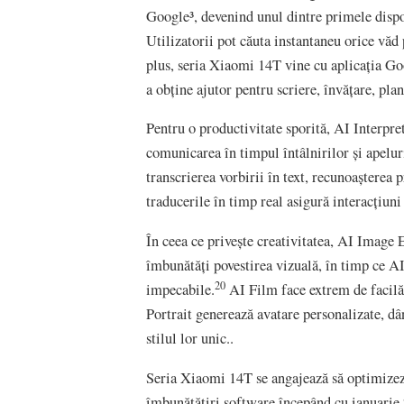
Google³, devenind unul dintre primele dispo
Utilizatorii pot căuta instantaneu orice văd p
plus, seria Xiaomi 14T vine cu aplicația G
a obține ajutor pentru scriere, învățare, plan
Pentru o productivitate sporită, AI Interpre
comunicarea în timpul întâlnirilor și apelur
transcrierea vorbirii în text, recunoașterea 
traducerile în timp real asigură interacțiuni
În ceea ce privește creativitatea, AI Image 
îmbunătăți povestirea vizuală, în timp ce A
20
impecabile.
AI Film face extrem de facilă
Portrait generează avatare personalizate, dân
stilul lor unic..
Seria Xiaomi 14T se angajează să optimizez
îmbunătățiri software începând cu ianuarie 2