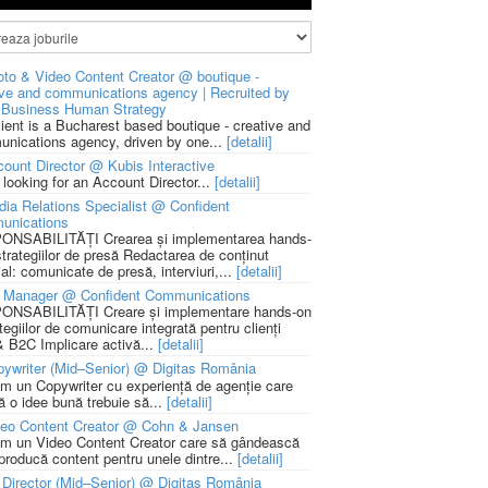
to & Video Content Creator @ boutique -
ive and communications agency | Recruited by
Business Human Strategy
lient is a Bucharest based boutique - creative and
nications agency, driven by one...
[detalii]
ount Director @ Kubis Interactive
 looking for an Account Director...
[detalii]
ia Relations Specialist @ Confident
unications
NSABILITĂȚI Crearea și implementarea hands-
strategiilor de presă Redactarea de conținut
ial: comunicate de presă, interviuri,...
[detalii]
 Manager @ Confident Communications
NSABILITĂȚI Creare și implementare hands-on
tegiilor de comunicare integrată pentru clienți
 B2C Implicare activă...
[detalii]
ywriter (Mid–Senior) @ Digitas România
m un Copywriter cu experiență de agenție care
ă o idee bună trebuie să...
[detalii]
deo Content Creator @ Cohn & Jansen
m un Video Content Creator care să gândească
 producă content pentru unele dintre...
[detalii]
 Director (Mid–Senior) @ Digitas România