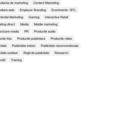
ltanta de marketing
Content Marketing
oltare web
Employer Branding
Evenimente / BTL
iential Marketing
Gaming
Interactive Retail
ting direct
Media
Mobile marketing
orizare media
PR
Productie audio
ctie foto
Productie publicitara
Productie video
citate
Publicitate indoor
Publicitate neconventionala
citate outdoor
Regii de publicitate
Research
rafii
Training