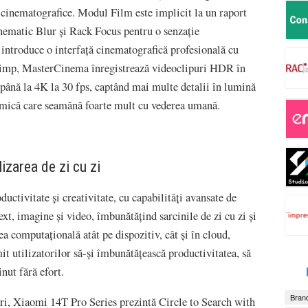
r cinematografice. Modul Film este implicit la un raport
nematic Blur și Rack Focus pentru o senzație
introduce o interfață cinematografică profesională cu
timp, MasterCinema înregistrează videoclipuri HDR în
e până la 4K la 30 fps, captând mai multe detalii în lumină
namică care seamănă foarte mult cu vederea umană.
izarea de zi cu zi
ctivitate și creativitate, cu capabilități avansate de
text, imagine și video, îmbunătățind sarcinile de zi cu zi și
a computațională atât pe dispozitiv, cât și în cloud,
t utilizatorilor să-și îmbunătățească productivitatea, să
nut fără efort.
Brand
ri, Xiaomi 14T Pro Series prezintă Circle to Search with