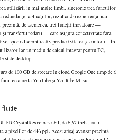
a utilizării în mai multe limbi, sincronizarea funcțiilor
a redundanței aplicațiilor, rezultând o experiență mai
T prezintă, de asemenea, trei funcții inovatoare —
ei și transferul redării — care asigură conectivitate fără
itive, sporind semnificativ productivitatea și confortul. În
tilizatorilor un mediu de calcul integrat pentru PC,
e și de desktop.
ucura de 100 GB de stocare în cloud Google One timp de 6
s fără reclame la YouTube și YouTube Music.
 fluide
LED CrystalRes remarcabil, de 6,67 inchi, cu o
e a pixelilor de 446 ppi. Acest afișaj avansat prezintă
unătățite, și o adâncime impresionantă a culorii, de 12