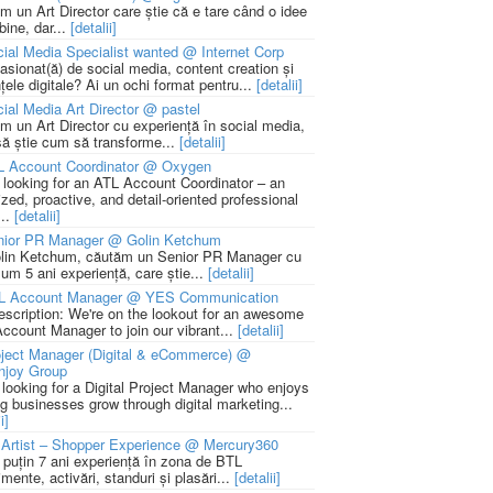
m un Art Director care știe că e tare când o idee
bine, dar...
[detalii]
ial Media Specialist wanted @ Internet Corp
pasionat(ă) de social media, content creation și
țele digitale? Ai un ochi format pentru...
[detalii]
ial Media Art Director @ pastel
m un Art Director cu experiență în social media,
să știe cum să transforme...
[detalii]
L Account Coordinator @ Oxygen
 looking for an ATL Account Coordinator – an
zed, proactive, and detail-oriented professional
...
[detalii]
nior PR Manager @ Golin Ketchum
lin Ketchum, căutăm un Senior PR Manager cu
um 5 ani experiență, care știe...
[detalii]
L Account Manager @ YES Communication
escription: We're on the lookout for an awesome
ccount Manager to join our vibrant...
[detalii]
ject Manager (Digital & eCommerce) @
njoy Group
 looking for a Digital Project Manager who enjoys
ng businesses grow through digital marketing...
i]
Artist – Shopper Experience @ Mercury360
l puțin 7 ani experiență în zona de BTL
mente, activări, standuri și plasări...
[detalii]