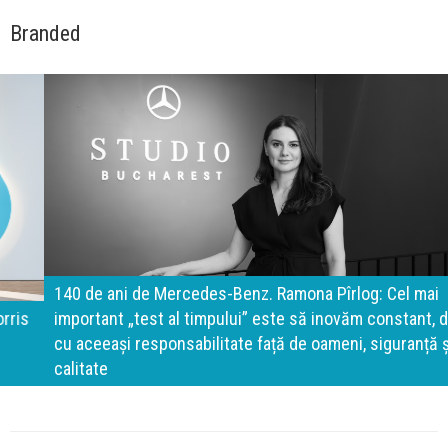
Branded
140 de ani de Mercedes-Benz. Ramona Pîrlog: Cel mai
important „test al timpului” este să inovăm constant, dar
cu aceeași responsabilitate față de oameni, siguranță și
calitate