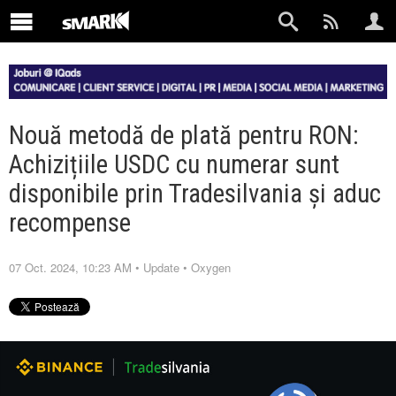
Nouă metodă de plată pentru RON:
Achizițiile USDC cu numerar sunt
disponibile prin Tradesilvania și aduc
recompense
07 Oct. 2024, 10:23 AM
•
Update
•
Oxygen