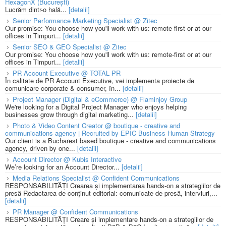
HexagonX (București)
Lucrăm dintr-o hală...
[detalii]
Senior Performance Marketing Specialist @ Zitec
Our promise: You choose how you'll work with us: remote-first or at our
offices in Timpuri...
[detalii]
Senior SEO & GEO Specialist @ Zitec
Our promise: You choose how you'll work with us: remote-first or at our
offices in Timpuri...
[detalii]
PR Account Executive @ TOTAL PR
În calitate de PR Account Executive, vei implementa proiecte de
comunicare corporate & consumer, în...
[detalii]
Project Manager (Digital & eCommerce) @ Flaminjoy Group
We're looking for a Digital Project Manager who enjoys helping
businesses grow through digital marketing...
[detalii]
Photo & Video Content Creator @ boutique - creative and
communications agency | Recruited by EPIC Business Human Strategy
Our client is a Bucharest based boutique - creative and communications
agency, driven by one...
[detalii]
Account Director @ Kubis Interactive
We’re looking for an Account Director...
[detalii]
Media Relations Specialist @ Confident Communications
RESPONSABILITĂȚI Crearea și implementarea hands-on a strategiilor de
presă Redactarea de conținut editorial: comunicate de presă, interviuri,...
[detalii]
PR Manager @ Confident Communications
RESPONSABILITĂȚI Creare și implementare hands-on a strategiilor de