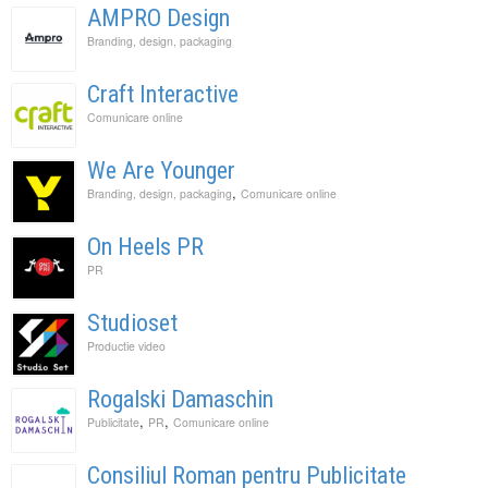
AMPRO Design
Branding, design, packaging
Craft Interactive
Comunicare online
We Are Younger
,
Branding, design, packaging
Comunicare online
On Heels PR
PR
Studioset
Productie video
Rogalski Damaschin
,
,
Publicitate
PR
Comunicare online
Consiliul Roman pentru Publicitate