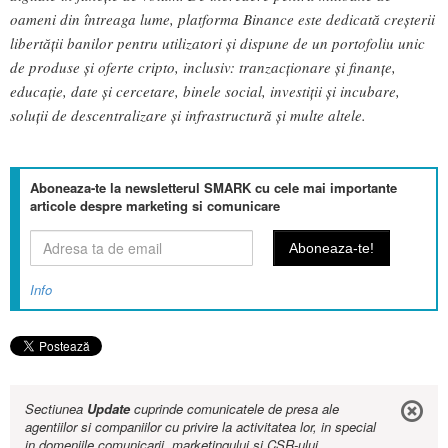
oameni din întreaga lume, platforma Binance este dedicată creșterii
libertății banilor pentru utilizatori și dispune de un portofoliu unic
de produse și oferte cripto, inclusiv: tranzacționare și finanțe,
educație, date și cercetare, binele social, investiții și incubare,
soluții de descentralizare și infrastructură și multe altele.
Aboneaza-te la newsletterul SMARK cu cele mai importante
articole despre marketing si comunicare
Info
Sectiunea
Update
cuprinde comunicatele de presa ale
agentiilor si companiilor cu privire la activitatea lor, in special
in domeniile comunicarii, marketingului si CSR-ului.