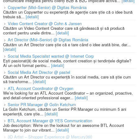
comunicare integrată pentru clienți B2B & B2C Implicare activă...
[detalii]
Copywriter (Mid–Senior) @ Digitas România
Căutăm un Copywriter cu experiență de agenție care știe că o idee bună
trebuie să...
[detalii]
Video Content Creator @ Cohn & Jansen
Căutăm un Video Content Creator care să gândească și să producă
content pentru unele dintre...
[detalii]
Art Director (Mid–Senior) @ Digitas România
Căutăm un Art Director care știe că e tare când o idee arată bine, dar...
[detalii]
Social Media Specialist wanted @ Internet Corp
Ești pasionat(ă) de social media, content creation și tendințele digitale?
Ai un ochi format pentru...
[detalii]
Social Media Art Director @ pastel
Căutăm un Art Director cu experiență în social media, care să știe cum
să transforme...
[detalii]
ATL Account Coordinator @ Oxygen
We’re looking for an ATL Account Coordinator – an organized, proactive,
and detail-oriented professional eager...
[detalii]
Senior PR Manager @ Golin Ketchum
La Golin Ketchum, căutăm un Senior PR Manager cu minimum 5 ani
experiență, care știe...
[detalii]
BTL Account Manager @ YES Communication
Job description: We're on the lookout for an awesome BTL Account
Manager to join our vibrant...
[detalii]
3D Artist – Shopper Experience @ Mercury360