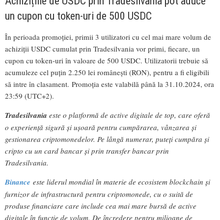
Achizițiile de USDC prin Tradesilvania pot aduce
un cupon cu token-uri de 500 USDC
În perioada promoției, primii 3 utilizatori cu cel mai mare volum de
achiziții USDC cumulat prin Tradesilvania vor primi, fiecare, un
cupon cu token-uri în valoare de 500 USDC. Utilizatorii trebuie să
acumuleze cel puțin 2.250 lei românești (RON), pentru a fi eligibili
să intre în clasament. Promoția este valabilă până la 31.10.2024, ora
23:59 (UTC+2).
Tradesilvania
este o platformă de active digitale de top, care oferă
o experiență sigură și ușoară pentru cumpărarea, vânzarea și
gestionarea criptomonedelor. Pe lângă numerar, puteți cumpăra și
cripto cu un card bancar și prin transfer bancar prin
Tradesilvania.
Binance
este liderul mondial în materie de ecosistem blockchain și
furnizor de infrastructură pentru criptomonede, cu o suită de
produse financiare care include cea mai mare bursă de active
digitale în funcție de volum. De încredere pentru milioane de