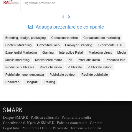
Organizatii profesionale
Adauga prezentare de companie
Branding, design, packaging
Comunicare online
Consultanta de marketing
Content Marketing
Dezvoltare web
Employer Branding
Evenimente / BTL
Experiential Marketing
Gaming
Interactive Retail
Marketing direct
Media
Mobile marketing
Monitorizare media
PR
Productie audio
Productie foto
Productie publicitara
Productie video
Publicitate
Publicitate indoor
Publicitate neconventionala
Publicitate outdoor
Regii de publicitate
Research
Tipografii
Training
SMARK
Despre SMARK
Politica editoriala
Parteneriate media
Contributor @ IQads & SMARK
Politica comerciala
Contact
Legal Info
Prelucrarea Datelor Personale
Termeni si Conditii