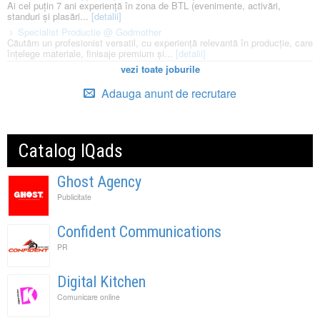
Ai cel puțin 7 ani experiență în zona de BTL (evenimente, activări,
standuri și plasări...
[detalii]
Specialist Productie @ Godmother
Căutăm un profesionist versatil, cu experiență relevantă în producție, care
înțelege materiale, finisaje premium și...
[detalii]
vezi toate joburile
Adauga anunt de recrutare
Catalog IQads
Ghost Agency
Publicitate
Confident Communications
PR
Digital Kitchen
Comunicare online