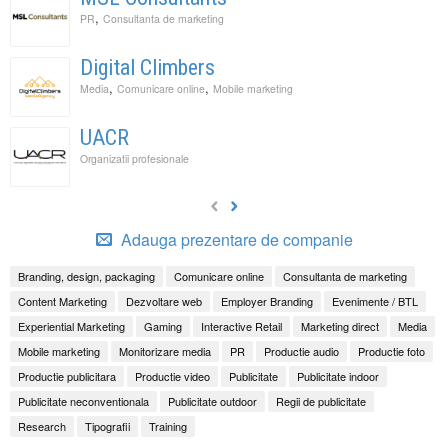
,
PR
Consultanta de marketing
Digital Climbers
,
,
Media
Comunicare online
Mobile marketing
UACR
Organizatii profesionale
Adauga prezentare de companie
Branding, design, packaging
Comunicare online
Consultanta de marketing
Content Marketing
Dezvoltare web
Employer Branding
Evenimente / BTL
Experiential Marketing
Gaming
Interactive Retail
Marketing direct
Media
Mobile marketing
Monitorizare media
PR
Productie audio
Productie foto
Productie publicitara
Productie video
Publicitate
Publicitate indoor
Publicitate neconventionala
Publicitate outdoor
Regii de publicitate
Research
Tipografii
Training