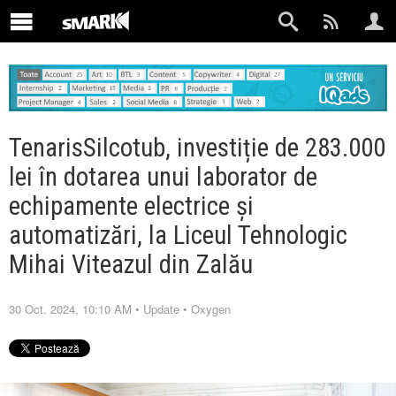
TenarisSilcotub, investiție de 283.000
lei în dotarea unui laborator de
echipamente electrice și
automatizări, la Liceul Tehnologic
Mihai Viteazul din Zalău
30 Oct. 2024, 10:10 AM
•
Update
•
Oxygen