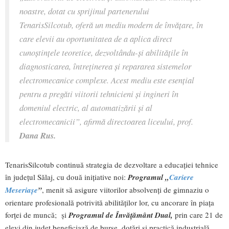
noastre, dotat cu sprijinul partenerului
TenarisSilcotub, oferă un mediu modern de învățare, în
care elevii au oportunitatea de a aplica direct
cunoștințele teoretice, dezvoltându-și abilitățile în
diagnosticarea, întreținerea și repararea sistemelor
electromecanice complexe. Acest mediu este esențial
pentru a pregăti viitorii tehnicieni și ingineri în
domeniul electric, al automatizării și al
electromecanicii”, afirmă directoarea liceului, prof.
Dana Rus.
TenarisSilcotub continuă strategia de dezvoltare a educației tehnice
în județul Sălaj, cu două inițiative noi:
Programul „
Cariere
Meseria
ș
e
”
, menit să asigure viitorilor absolvenți de gimnaziu o
orientare profesională potrivită abilităților lor, cu ancorare în piața
forței de muncă; și
Programul de Înv
ăță
m
â
nt Dual,
prin care 21 de
elevi din județ beneficiază de burse, dotări și practică industrială