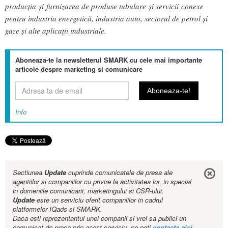
producția și furnizarea de produse tubulare și servicii conexe
pentru industria energetică, industria auto, sectorul de petrol și
gaze și alte aplicații industriale.
Aboneaza-te la newsletterul SMARK cu cele mai importante
articole despre marketing si comunicare
Info
Sectiunea
Update
cuprinde comunicatele de presa ale
agentiilor si companiilor cu privire la activitatea lor, in special
in domeniile comunicarii, marketingului si CSR-ului.
Update
este un serviciu oferit companiilor in cadrul
platformelor IQads si SMARK.
Daca esti reprezentantul unei companii si vrei sa publici un
comunicat de presa prin acest serviciu, ne poti
contacta aici
.