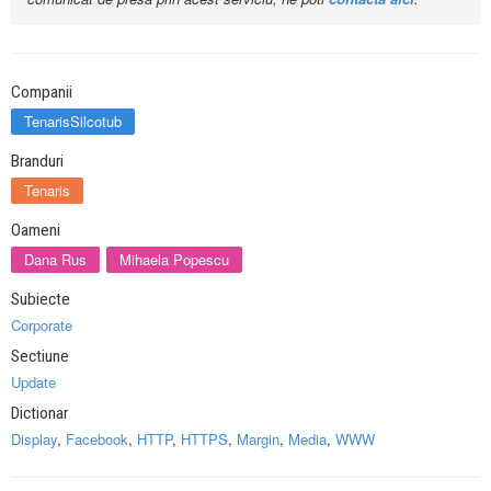
Companii
TenarisSilcotub
Branduri
Tenaris
Oameni
Dana Rus
Mihaela Popescu
Subiecte
Corporate
Sectiune
Update
Dictionar
Display
,
Facebook
,
HTTP
,
HTTPS
,
Margin
,
Media
,
WWW