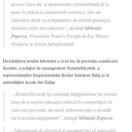
acestui liceu au o oportunitate extraordinară de a
pune în practică cunoștintele teoretice, într-un
laborator dotat cu echipamente de ultimă generație,
similare celor din industrie”, declară
Mihaela
Popescu
, Președinte Tenaris Europa de Est, Marea
Nordului și Africa Subsahariană.
Deschiderea noului laborator a avut loc în prezența conducerii
liceului, a echipei de management TenarisSilcotub, a
reprezentanților Inspectoratului Școlar Județean Sălaj și ai
autorităților locale din Zalău.
„TenarisSilcotub își continuă angajamentul pe termen
lung de a susține educația tehnică în comunitățile în
care este prezentă, iar acest laborator este o dovadă
vie a acestui angajament”, adaugă
Mihaela Popescu
.
„Laboratorul de electrică și automatizări al instituției