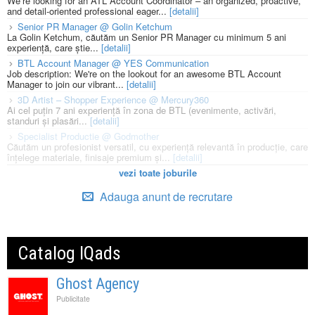
We’re looking for an ATL Account Coordinator – an organized, proactive,
and detail-oriented professional eager...
[detalii]
Senior PR Manager @ Golin Ketchum
La Golin Ketchum, căutăm un Senior PR Manager cu minimum 5 ani
experiență, care știe...
[detalii]
BTL Account Manager @ YES Communication
Job description: We're on the lookout for an awesome BTL Account
Manager to join our vibrant...
[detalii]
3D Artist – Shopper Experience @ Mercury360
Ai cel puțin 7 ani experiență în zona de BTL (evenimente, activări,
standuri și plasări...
[detalii]
Specialist Productie @ Godmother
Căutăm un profesionist versatil, cu experiență relevantă în producție, care
înțelege materiale, finisaje premium și...
[detalii]
vezi toate joburile
Adauga anunt de recrutare
Catalog IQads
Ghost Agency
Publicitate