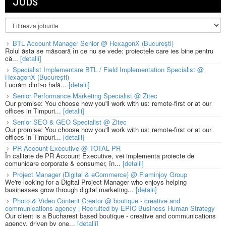
Jobs
BTL Account Manager Senior @ HexagonX (București)
Rolul ăsta se măsoară în ce nu se vede: proiectele care ies bine pentru
că...
[detalii]
Specialist Implementare BTL / Field Implementation Specialist @
HexagonX (București)
Lucrăm dintr-o hală...
[detalii]
Senior Performance Marketing Specialist @ Zitec
Our promise: You choose how you'll work with us: remote-first or at our
offices in Timpuri...
[detalii]
Senior SEO & GEO Specialist @ Zitec
Our promise: You choose how you'll work with us: remote-first or at our
offices in Timpuri...
[detalii]
PR Account Executive @ TOTAL PR
În calitate de PR Account Executive, vei implementa proiecte de
comunicare corporate & consumer, în...
[detalii]
Project Manager (Digital & eCommerce) @ Flaminjoy Group
We're looking for a Digital Project Manager who enjoys helping
businesses grow through digital marketing...
[detalii]
Photo & Video Content Creator @ boutique - creative and
communications agency | Recruited by EPIC Business Human Strategy
Our client is a Bucharest based boutique - creative and communications
agency, driven by one...
[detalii]