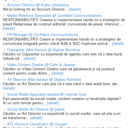
Account Director @ Kubis Interactive
We’re looking for an Account Director...
[detalii]
Media Relations Specialist @ Confident Communications
RESPONSABILITĂȚI Crearea și implementarea hands-on a strategiilor de
presă Redactarea de conținut editorial: comunicate de presă, interviuri,...
[detalii]
PR Manager @ Confident Communications
RESPONSABILITĂȚI Creare și implementare hands-on a strategiilor de
comunicare integrată pentru clienți B2B & B2C Implicare activă...
[detalii]
Copywriter (Mid–Senior) @ Digitas România
Căutăm un Copywriter cu experiență de agenție care știe că o idee bună
trebuie să...
[detalii]
Video Content Creator @ Cohn & Jansen
Căutăm un Video Content Creator care să gândească și să producă
content pentru unele dintre...
[detalii]
Art Director (Mid–Senior) @ Digitas România
Căutăm un Art Director care știe că e tare când o idee arată bine, dar...
[detalii]
Social Media Specialist wanted @ Internet Corp
Ești pasionat(ă) de social media, content creation și tendințele digitale?
Ai un ochi format pentru...
[detalii]
Social Media Art Director @ pastel
Căutăm un Art Director cu experiență în social media, care să știe cum
să transforme...
[detalii]
ATL Account Coordinator @ Oxygen