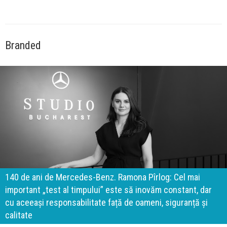
Branded
140 de ani de Mercedes-Benz. Ramona Pîrlog: Cel mai
important „test al timpului” este să inovăm constant, dar
cu aceeași responsabilitate față de oameni, siguranță și
calitate