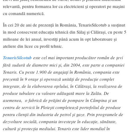
relevantă, pentru formarea lor ca electricieni și operatori pe mașini
cu comandă numerică.
În cei 20 de ani de prezență în România, TenarisSilcotub a susținut
în mod consecvent educația tehnică din Sălaj și Călărași, cu peste 5
milioane de lei anual, investiți până acum în opt laboratoare și
ateliere din licee cu profil tehnic.
TenarisSilcotub
este cel mai important producător român de țevi
fără sudură de diametre mici și, din 2004, este parte a companiei
Tenaris. Cu peste 1.900 de angajați în România, compania este
prezentă în 9 orașe și operează unități de producție complet
integrate, de la elaborarea oțelului, în Călărași, la realizarea de
produse tubulare cu valoare adăugată mare la Zalău. De
asemenea, o fabrică de prăjini de pompare în Câmpina și un
centru de servicii în Ploiești completează portofoliul de produse
pentru clienții din industria de petrol și gaze. Prin programele de
dezvoltare socială, compania investește în educație, sănătate,
cultură și protecția mediului. Tenaris este lider mondial în