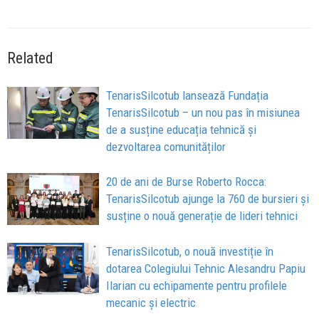
Related
TenarisSilcotub lansează Fundația
TenarisSilcotub – un nou pas în misiunea
de a susține educația tehnică și
dezvoltarea comunităților
20 de ani de Burse Roberto Rocca:
TenarisSilcotub ajunge la 760 de bursieri și
susține o nouă generație de lideri tehnici
TenarisSilcotub, o nouă investiție în
dotarea Colegiului Tehnic Alesandru Papiu
Ilarian cu echipamente pentru profilele
mecanic și electric