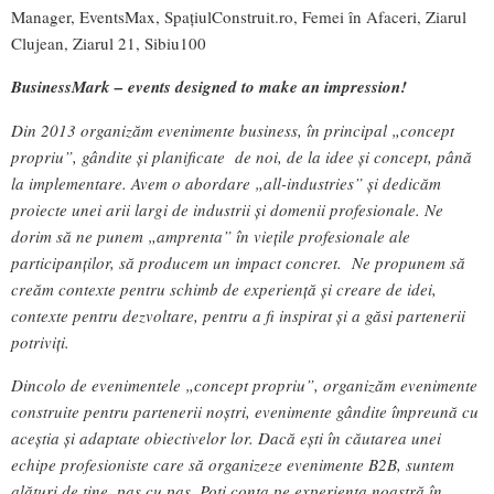
Manager, EventsMax, SpațiulConstruit.ro, Femei în Afaceri, Ziarul
Clujean, Ziarul 21, Sibiu100
BusinessMark – events designed to make an impression!
Din 2013 organizăm evenimente business, în principal „concept
propriu”, gândite și planificate de noi, de la idee și concept, până
la implementare. Avem o abordare „all-industries” și dedicăm
proiecte unei arii largi de industrii și domenii profesionale. Ne
dorim să ne punem „amprenta” în viețile profesionale ale
participanților, să producem un impact concret. Ne propunem să
creăm contexte pentru schimb de experiență și creare de idei,
contexte pentru dezvoltare, pentru a fi inspirat și a găsi partenerii
potriviți.
Dincolo de evenimentele „concept propriu”, organizăm evenimente
construite pentru partenerii noștri, evenimente gândite împreună cu
aceștia și adaptate obiectivelor lor. Dacă ești în căutarea unei
echipe profesioniste care să organizeze evenimente B2B, suntem
alături de tine, pas cu pas. Poți conta pe experiența noastră în