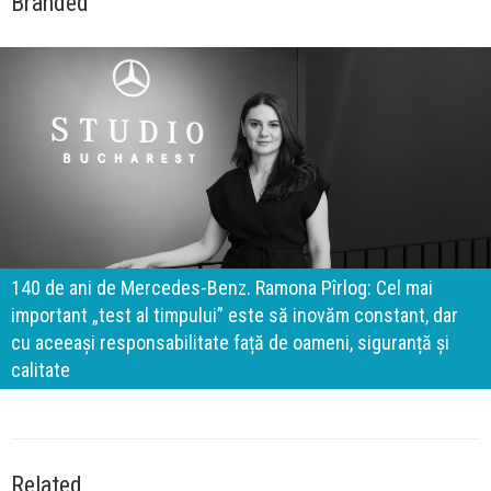
Branded
140 de ani de Mercedes-Benz. Ramona Pîrlog: Cel mai
important „test al timpului” este să inovăm constant, dar
cu aceeași responsabilitate față de oameni, siguranță și
calitate
Related