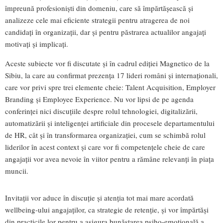
împreună profesioniști din domeniu, care să împărtășească și
analizeze cele mai eficiente strategii pentru atragerea de noi
candidați în organizații, dar și pentru păstrarea actualilor angajați
motivați și implicați.
Aceste subiecte vor fi discutate și în cadrul ediției Magnetico de la
Sibiu, la care au confirmat prezența 17 lideri români și internaționali,
care vor privi spre trei elemente cheie: Talent Acquisition, Employer
Branding și Employee Experience. Nu vor lipsi de pe agenda
conferinței nici discuțiile despre rolul tehnologiei, digitalizării,
automatizării și inteligenței artificiale din procesele departamentului
de HR, cât și în transformarea organizației, cum se schimbă rolul
liderilor în acest context și care vor fi competențele cheie de care
angajații vor avea nevoie în viitor pentru a rămâne relevanți în piața
muncii.
Invitații vor aduce în discuție și atenția tot mai mare acordată
wellbeing-ului angajaților, ca strategie de retenție, și vor împărtăși
din practicile lor pentru a asigura bunăstarea psiho-emoțională a