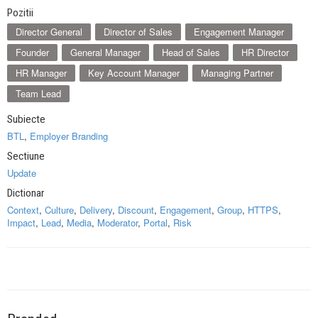
Pozitii
Director General
Director of Sales
Engagement Manager
Founder
General Manager
Head of Sales
HR Director
HR Manager
Key Account Manager
Managing Partner
Team Lead
Subiecte
BTL
,
Employer Branding
Sectiune
Update
Dictionar
Context
,
Culture
,
Delivery
,
Discount
,
Engagement
,
Group
,
HTTPS
,
Impact
,
Lead
,
Media
,
Moderator
,
Portal
,
Risk