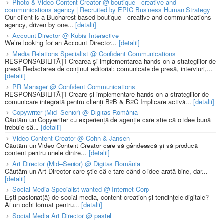
Photo & Video Content Creator @ boutique - creative and
communications agency | Recruited by EPIC Business Human Strategy
Our client is a Bucharest based boutique - creative and communications
agency, driven by one...
[detalii]
Account Director @ Kubis Interactive
We’re looking for an Account Director...
[detalii]
Media Relations Specialist @ Confident Communications
RESPONSABILITĂȚI Crearea și implementarea hands-on a strategiilor de
presă Redactarea de conținut editorial: comunicate de presă, interviuri,...
[detalii]
PR Manager @ Confident Communications
RESPONSABILITĂȚI Creare și implementare hands-on a strategiilor de
comunicare integrată pentru clienți B2B & B2C Implicare activă...
[detalii]
Copywriter (Mid–Senior) @ Digitas România
Căutăm un Copywriter cu experiență de agenție care știe că o idee bună
trebuie să...
[detalii]
Video Content Creator @ Cohn & Jansen
Căutăm un Video Content Creator care să gândească și să producă
content pentru unele dintre...
[detalii]
Art Director (Mid–Senior) @ Digitas România
Căutăm un Art Director care știe că e tare când o idee arată bine, dar...
[detalii]
Social Media Specialist wanted @ Internet Corp
Ești pasionat(ă) de social media, content creation și tendințele digitale?
Ai un ochi format pentru...
[detalii]
Social Media Art Director @ pastel