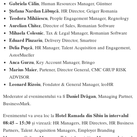
Gabriela Călin
, Human Resources Manager, Güntner
Ștefana Nardan Lăbușcă
, HR Director, Geiger Romania
Teodora Mihăiescu
, People Engagement Manager, Regnology
Aurelian Chitez
, Director of Sales, Romanian Software
Mihaela Colesnic
, Tax & Legal Manager, Romanian Software
Eduard Pînzariu
, Delivery Director, Smartree
Delia Pușcă
, HR Manager, Talent Acquisition and Engagement,
AstorMueller
Anca Gurzu
, Key Account Manager, Bringo
Marius Maier
, Partener, Director General, CMC GRUP RISK
ADVISOR
Leonard Rizoiu
, Fondator & General Manager, leoHR
Daniel Drăgan
Moderator al evenimentului va fi
, Managing Partner,
BusinessMark.
Hotel Ramada din Sibiu în intervalul
Evenimentul va avea loc la
08:45 – 15:30
și vizează: HR Managers, HR Directors, HR Business
Partners, Talent Acquisition Managers, Employer Branding