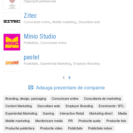
Organizatii profesionale
Zitec
,
,
Comunicare online
Mobile marketing
Dezvoltare web
Minio Studio
,
Publicitate
Comunicare online
pastel
,
,
Publicitate
Experiential Marketing
Employer Branding
Adauga prezentare de companie
Branding, design, packaging
Comunicare online
Consultanta de marketing
Content Marketing
Dezvoltare web
Employer Branding
Evenimente / BTL
Experiential Marketing
Gaming
Interactive Retail
Marketing direct
Media
Mobile marketing
Monitorizare media
PR
Productie audio
Productie foto
Productie publicitara
Productie video
Publicitate
Publicitate indoor