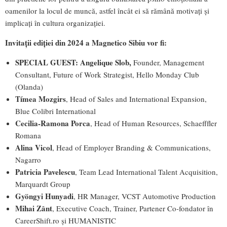
oamenilor la locul de muncă, astfel încât ei să rămână motivați și
implicați în cultura organizației.
Invitații ediției din 2024 a Magnetico Sibiu vor fi:
SPECIAL GUEST: Angelique Slob,
Founder, Management
Consultant, Future of Work Strategist, Hello Monday Club
(Olanda)
Tímea Mozgirs
, Head of Sales and International Expansion,
Blue Colibri International
Cecilia-Ramona Porca
, Head of Human Resources, Schaefffler
Romana
Alina Vicol
, Head of Employer Branding & Communications,
Nagarro
Patricia Pavelescu
, Team Lead International Talent Acquisition,
Marquardt Group
Gyöngyi Hunyadi
, HR Manager, VCST Automotive Production
Mihai Zânt
, Executive Coach, Trainer, Partener Co-fondator în
CareerShift.ro și HUMANISTIC