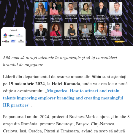
Află cum să atragi talentele în organizație și să îți consolidezi
brandul de angajator.
Sibiu
Liderii din departamentul de resurse umane din
sunt așteptați,
19 noiembrie 2024
Hotel Ramada
pe
, la
, unde va avea loc o nouă
Magnetico. How to attract and retain
ediție a evenimentului „
talents improving employer branding and creating meaningful
HR practices
”.
Pe parcursul anului 2024, proiectul BusinessMark a ajuns și în alte 8
orașe din România, precum: București, Brașov, Cluj-Napoca,
Craiova, Iași, Oradea, Pitești și Timișoara, având ca scop să aducă