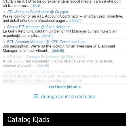
Căutăm un Art Director cu experiență în social media, care să știe cum
să transforme...
[detalii]
ATL Account Coordinator @ Oxygen
We’re looking for an ATL Account Coordinator – an organized, proactive,
and detail-oriented professional eager...
[detalii]
Senior PR Manager @ Golin Ketchum
La Golin Ketchum, căutăm un Senior PR Manager cu minimum 5 ani
experiență, care știe...
[detalii]
BTL Account Manager @ YES Communication
Job description: We're on the lookout for an awesome BTL Account
Manager to join our vibrant...
[detalii]
3D Artist – Shopper Experience @ Mercury360
Ai cel puțin 7 ani experiență în zona de BTL (evenimente, activări,
standuri și plasări...
[detalii]
Specialist Productie @ Godmother
Căutăm un profesionist versatil, cu experiență relevantă în producție, care
înțelege materiale, finisaje premium și...
[detalii]
vezi toate joburile
Adauga anunt de recrutare
Catalog IQads