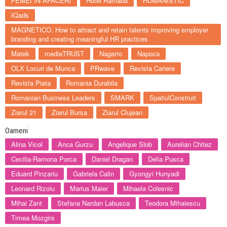
FEMEI IN AFACERI
Hotel Ramada
HUMANISTIC
IQads
MAGNETICO. How to attract and retain talents improving employer
branding and creating meaningful HR practices
Matek
mediaTRUST
Nagarro
Napoca
OLX Locuri de Munca
PRwave
Revista Cariere
Revista Piata
Romania Durabila
Romanian Business Leaders
SMARK
SpatiulConstruit
Ziarul 21
Ziarul Bursa
Ziarul Clujean
Oameni
Alina Vicol
Anca Gurzu
Angelique Slob
Aurelian Chitez
Cecilia-Ramona Porca
Daniel Dragan
Delia Pusca
Eduard Pinzariu
Gabriela Calin
Gyongyi Hunyadi
Leonard Rizoiu
Marius Maier
Mihaela Colesnic
Mihai Zant
Stefana Nardan Labusca
Teodora Mihaiescu
Timea Mozgirs