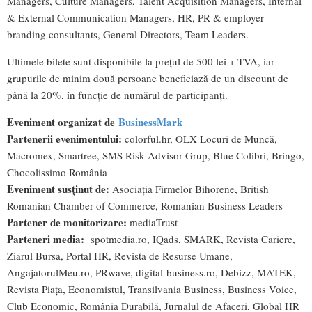
Managers, Culture Managers, Talent Acquisition Managers, Internal
& External Communication Managers, HR, PR & employer
branding consultants, General Directors, Team Leaders.
Ultimele bilete sunt disponibile la prețul de 500 lei + TVA, iar
grupurile de minim două persoane beneficiază de un discount de
până la 20%, în funcție de numărul de participanți.
Eveniment organizat de
BusinessMark
Partenerii evenimentului:
colorful.hr, OLX Locuri de Muncă,
Macromex, Smartree, SMS Risk Advisor Grup, Blue Colibri, Bringo,
Chocolissimo România
Eveniment susținut de:
Asociația Firmelor Bihorene, British
Romanian Chamber of Commerce, Romanian Business Leaders
Partener de monitorizare:
mediaTrust
Parteneri media:
spotmedia.ro, IQads, SMARK, Revista Cariere,
Ziarul Bursa, Portal HR, Revista de Resurse Umane,
AngajatorulMeu.ro, PRwave, digital-business.ro, Debizz, MATEK,
Revista Piața, Economistul, Transilvania Business, Business Voice,
Club Economic, România Durabilă, Jurnalul de Afaceri, Global HR