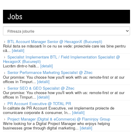
Jobs
BTL Account Manager Senior @ HexagonX (București)
Rolul ăsta se măsoară în ce nu se vede: proiectele care ies bine pentru
că...
[detalii]
Specialist Implementare BTL / Field Implementation Specialist @
HexagonX (București)
Lucrăm dintr-o hală...
[detalii]
Senior Performance Marketing Specialist @ Zitec
Our promise: You choose how you'll work with us: remote-first or at our
offices in Timpuri...
[detalii]
Senior SEO & GEO Specialist @ Zitec
Our promise: You choose how you'll work with us: remote-first or at our
offices in Timpuri...
[detalii]
PR Account Executive @ TOTAL PR
În calitate de PR Account Executive, vei implementa proiecte de
comunicare corporate & consumer, în...
[detalii]
Project Manager (Digital & eCommerce) @ Flaminjoy Group
We're looking for a Digital Project Manager who enjoys helping
businesses grow through digital marketing...
[detalii]