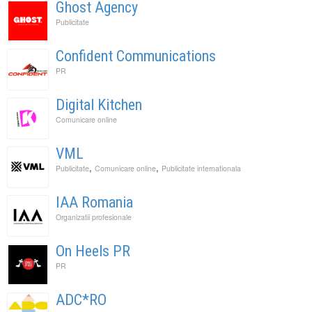
Ghost Agency
Publicitate
Confident Communications
PR
Digital Kitchen
Comunicare online
VML
,
,
Publicitate
Comunicare online
Publicitate internationala
IAA Romania
Organizatii profesionale
On Heels PR
PR
ADC*RO