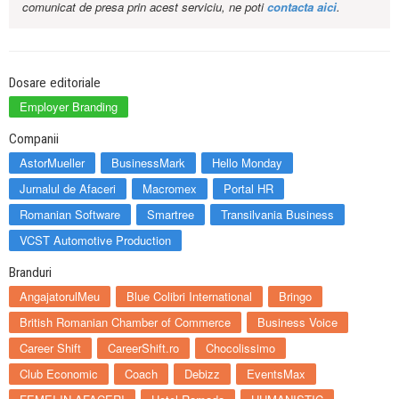
comunicat de presa prin acest serviciu, ne poti
contacta aici
.
Dosare editoriale
Employer Branding
Companii
AstorMueller
BusinessMark
Hello Monday
Jurnalul de Afaceri
Macromex
Portal HR
Romanian Software
Smartree
Transilvania Business
VCST Automotive Production
Branduri
AngajatorulMeu
Blue Colibri International
Bringo
British Romanian Chamber of Commerce
Business Voice
Career Shift
CareerShift.ro
Chocolissimo
Club Economic
Coach
Debizz
EventsMax