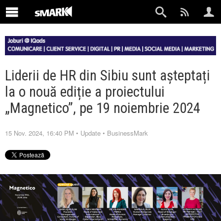
Liderii de HR din Sibiu sunt așteptați
la o nouă ediție a proiectului
„Magnetico”, pe 19 noiembrie 2024
15 Nov. 2024, 16:40 PM
•
Update
•
BusinessMark