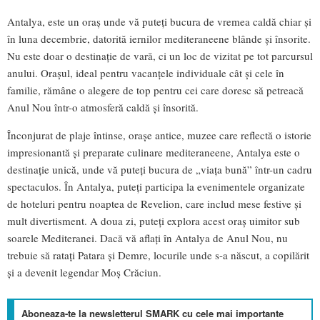
Antalya, este un oraș unde vă puteți bucura de vremea caldă chiar și
în luna decembrie, datorită iernilor mediteraneene blânde și însorite.
Nu este doar o destinație de vară, ci un loc de vizitat pe tot parcursul
anului. Orașul, ideal pentru vacanțele individuale cât și cele în
familie, rămâne o alegere de top pentru cei care doresc să petreacă
Anul Nou într-o atmosferă caldă și însorită.
Înconjurat de plaje întinse, orașe antice, muzee care reflectă o istorie
impresionantă și preparate culinare mediteraneene, Antalya este o
destinație unică, unde vă puteți bucura de „viața bună” într-un cadru
spectaculos. În Antalya, puteți participa la evenimentele organizate
de hoteluri pentru noaptea de Revelion, care includ mese festive și
mult divertisment. A doua zi, puteți explora acest oraș uimitor sub
soarele Mediteranei. Dacă vă aflați în Antalya de Anul Nou, nu
trebuie să ratați Patara și Demre, locurile unde s-a născut, a copilărit
și a devenit legendar Moș Crăciun.
Aboneaza-te la newsletterul SMARK cu cele mai importante