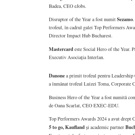
Badea, CEO eJobs.
Sezamo
Disruptor of the Year a fost numit
.
trofeul, în cadrul galei Top Performers Aw
Director Impact Hub Bucharest.
Mastercard
este Social Hero of the Year. P
Executiv Asociația Interlan.
Danone
a primit trofeul pentru Leadership 
a înmânat trofeul Luizei Toma, Corporat
Business Hero of the Year a fost numită c
de Oana Scarlat, CEO EXEC-EDU.
Top Performers Awards 2024 a avut drept 
5 to go, Kaufland
Buch
și academic partner