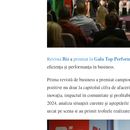
Biz
Gala Top Perfor
Revista
a
premiat la
eficiența și performanța în business.
Prima revistă de business a premiat campio
pozitive nu doar la capitolul cifra de afaceri,
inovația, impactul în comunitate și profitabi
2024, analiza situației curente și așteptăril
urcat pe scena si au primit trofeele realizat