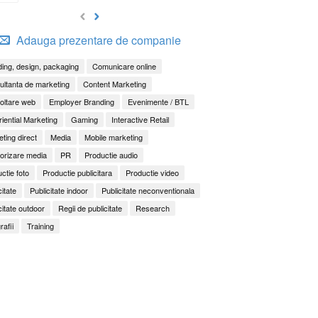
Adauga prezentare de companie
ing, design, packaging
Comunicare online
ltanta de marketing
Content Marketing
oltare web
Employer Branding
Evenimente / BTL
iential Marketing
Gaming
Interactive Retail
ting direct
Media
Mobile marketing
orizare media
PR
Productie audio
ctie foto
Productie publicitara
Productie video
citate
Publicitate indoor
Publicitate neconventionala
citate outdoor
Regii de publicitate
Research
rafii
Training