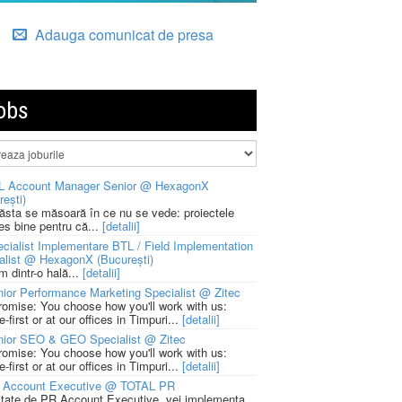
Adauga comunicat de presa
obs
L Account Manager Senior @ HexagonX
rești)
 ăsta se măsoară în ce nu se vede: proiectele
ies bine pentru că...
[detalii]
cialist Implementare BTL / Field Implementation
alist @ HexagonX (București)
m dintr-o hală...
[detalii]
ior Performance Marketing Specialist @ Zitec
romise: You choose how you'll work with us:
-first or at our offices in Timpuri...
[detalii]
nior SEO & GEO Specialist @ Zitec
romise: You choose how you'll work with us:
-first or at our offices in Timpuri...
[detalii]
 Account Executive @ TOTAL PR
litate de PR Account Executive, vei implementa