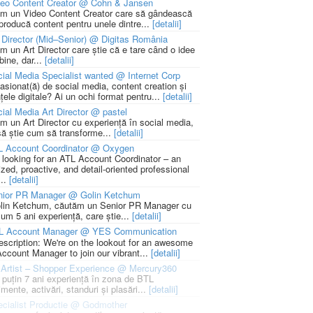
deo Content Creator @ Cohn & Jansen
m un Video Content Creator care să gândească
 producă content pentru unele dintre...
[detalii]
 Director (Mid–Senior) @ Digitas România
m un Art Director care știe că e tare când o idee
bine, dar...
[detalii]
ial Media Specialist wanted @ Internet Corp
pasionat(ă) de social media, content creation și
țele digitale? Ai un ochi format pentru...
[detalii]
ial Media Art Director @ pastel
m un Art Director cu experiență în social media,
să știe cum să transforme...
[detalii]
L Account Coordinator @ Oxygen
 looking for an ATL Account Coordinator – an
zed, proactive, and detail-oriented professional
...
[detalii]
nior PR Manager @ Golin Ketchum
lin Ketchum, căutăm un Senior PR Manager cu
um 5 ani experiență, care știe...
[detalii]
L Account Manager @ YES Communication
escription: We're on the lookout for an awesome
ccount Manager to join our vibrant...
[detalii]
Artist – Shopper Experience @ Mercury360
l puțin 7 ani experiență în zona de BTL
mente, activări, standuri și plasări...
[detalii]
cialist Productie @ Godmother