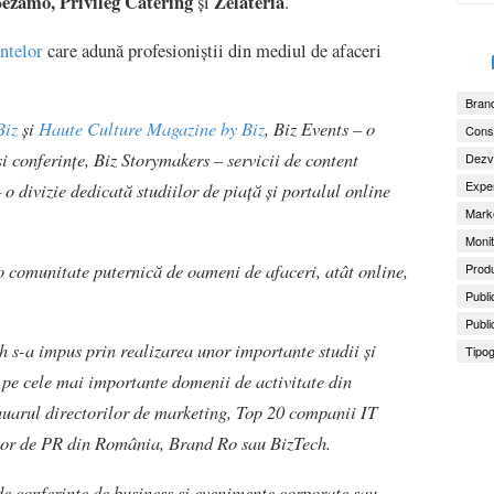
Sezamo, Privileg Catering
Zelateria
și
.
ntelor
care adună profesioniștii din mediul de afaceri
Brand
Biz
și
Haute Culture Magazine by Biz
, Biz Events – o
Consu
i conferințe, Biz Storymakers – servicii de content
Dezv
Exper
o divizie dedicată studiilor de piață și portalul online
Marke
Monit
o comunitate puternică de oameni de afaceri, atât online,
Produ
Publi
Publi
 s-a impus prin realizarea unor importante studii și
Tipog
, pe cele mai importante domenii de activitate din
arul directorilor de marketing, Top 20 companii IT
iilor de PR din România, Brand Ro sau BizTech.
de conferințe de business și evenimente corporate sau