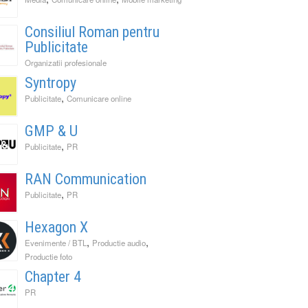
Consiliul Roman pentru
Publicitate
Organizatii profesionale
Syntropy
,
Publicitate
Comunicare online
GMP & U
,
Publicitate
PR
RAN Communication
,
Publicitate
PR
Hexagon X
,
,
Evenimente / BTL
Productie audio
Productie foto
Chapter 4
PR