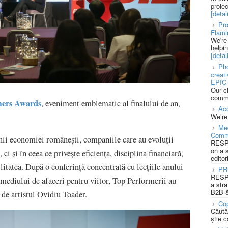
proie
[detali
Pro
Flami
We're
helpi
[detali
Pho
creat
EPIC 
Our c
commu
mers Awards
, eveniment emblematic al finalului de an,
Acc
We’re
Med
Comm
nii economiei românești, companiile care au evoluții
RESPO
on a 
 ci și în ceea ce privește eficiența, disciplina financiară,
editor
litatea. După o conferință concentrată cu lecțiile anului
PR
RESPO
e mediului de afaceri pentru viitor, Top Performerii au
a stra
B2B &
e de artistul Ovidiu Toader.
Cop
Căută
știe c