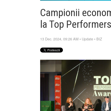
Campionii economi
la Top Performer
13 Dec. 2024, 09:26 AM
•
Update
•
BIZ