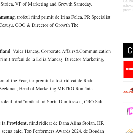
Căută
na Stoica, VP of Marketing and Growth Sameday.
releva
premi
amsung
, trofeul fiind primit de Irina Folea, PR Specialist
 Ceaușu, COO & Director of Growth The
C
fland
. Valer Hancaș, Corporate Affairs&Communication
imit trofeul de la Lelia Mancaș, Director Marketing,
 of the Year, iar premiul a fost ridicat de Radu
eea Beekman, Head of Marketing METRO România.
trofeul fiind înmânat lui Sorin Dumitrescu, CRO Salt
Provident
s la
, fiind ridicat de Dana Alina Stoian, HR
pe scena galei Top Performers Awards 2024, de Bogdan