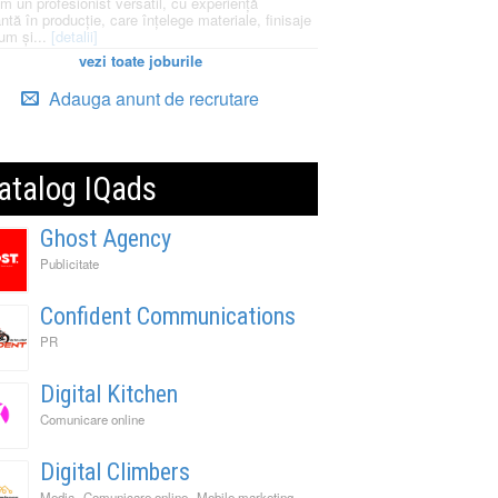
m un profesionist versatil, cu experiență
ntă în producție, care înțelege materiale, finisaje
um și...
[detalii]
vezi toate joburile
Adauga anunt de recrutare
atalog IQads
Ghost Agency
Publicitate
Confident Communications
PR
Digital Kitchen
Comunicare online
Digital Climbers
,
,
Media
Comunicare online
Mobile marketing