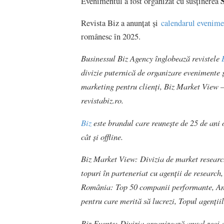
Evenimentul a fost organizat cu susținerea
Revista Biz a anunțat și
calendarul evenime
românesc în 2025.
Businessul Biz Agency înglobează revistele
divizie puternică de organizare evenimente ș
marketing pentru clienți, Biz Market View – 
revistabiz.ro.
Biz
este brandul care reunește de 25 de ani 
cât și offline.
Biz Market View: Divizia de market research
topuri în parteneriat cu agenții de research
România: Top 50 companii performante, Anu
pentru care merită să lucrezi, Topul agenț
Biz Events: Divizia organizează anual zeci 