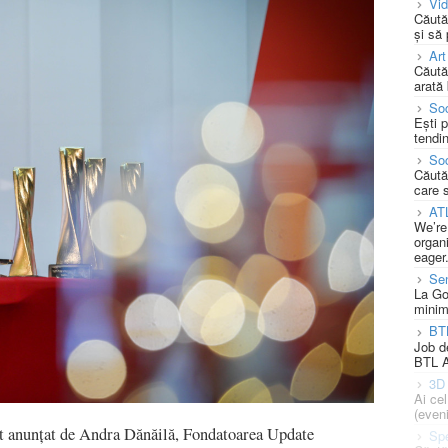
Vi
Căută
și să
Art
Căută
arată 
Soc
Ești 
tendin
Soc
Căută
care 
AT
We’re
organi
eager
Se
La Go
minim
BT
Job d
BTL A
3D 
Ai ce
(eveni
st anunțat de Andra Dănăilă, Fondatoarea Update
Spe