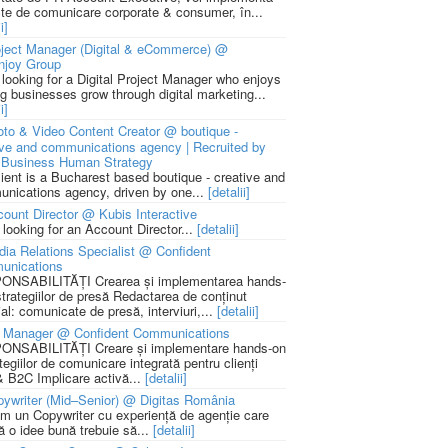
cte de comunicare corporate & consumer, în...
i]
ject Manager (Digital & eCommerce) @
njoy Group
 looking for a Digital Project Manager who enjoys
ng businesses grow through digital marketing...
i]
to & Video Content Creator @ boutique -
ive and communications agency | Recruited by
Business Human Strategy
lient is a Bucharest based boutique - creative and
nications agency, driven by one...
[detalii]
ount Director @ Kubis Interactive
 looking for an Account Director...
[detalii]
ia Relations Specialist @ Confident
unications
NSABILITĂȚI Crearea și implementarea hands-
strategiilor de presă Redactarea de conținut
ial: comunicate de presă, interviuri,...
[detalii]
 Manager @ Confident Communications
NSABILITĂȚI Creare și implementare hands-on
tegiilor de comunicare integrată pentru clienți
 B2C Implicare activă...
[detalii]
ywriter (Mid–Senior) @ Digitas România
m un Copywriter cu experiență de agenție care
ă o idee bună trebuie să...
[detalii]