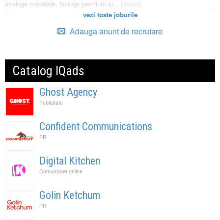
înțelege materiale, finisaje premium și...
[detalii]
vezi toate joburile
Adauga anunt de recrutare
Catalog IQads
Ghost Agency
Publicitate
Confident Communications
PR
Digital Kitchen
Comunicare online
Golin Ketchum
PR