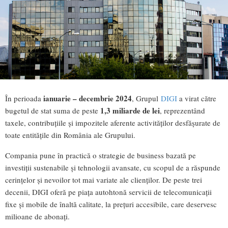
ianuarie – decembrie 2024
În perioada
, Grupul
DIGI
a virat către
1,3 miliarde
de lei
bugetul de stat suma de peste
, reprezentând
taxele, contribuțiile și impozitele aferente activităților desfășurate de
toate entitățile din România ale Grupului.
Compania pune în practică o strategie de business bazată pe
investiții sustenabile și tehnologii avansate, cu scopul de a răspunde
cerințelor și nevoilor tot mai variate ale clienților. De peste trei
decenii, DIGI oferă pe piața autohtonă servicii de telecomunicații
fixe și mobile de înaltă calitate, la prețuri accesibile, care deservesc
milioane de abonați.