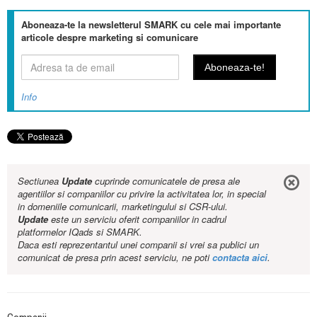
Aboneaza-te la newsletterul SMARK cu cele mai importante
articole despre marketing si comunicare
Info
Sectiunea
Update
cuprinde comunicatele de presa ale
agentiilor si companiilor cu privire la activitatea lor, in special
in domeniile comunicarii, marketingului si CSR-ului.
Update
este un serviciu oferit companiilor in cadrul
platformelor IQads si SMARK.
Daca esti reprezentantul unei companii si vrei sa publici un
comunicat de presa prin acest serviciu, ne poti
contacta aici
.