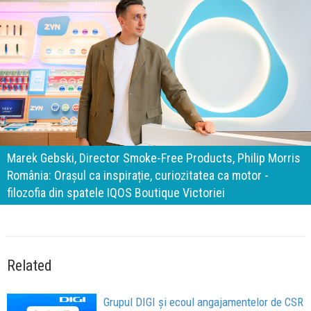
140 de ani de Mercedes-Benz. Ramona Pîrlog: Cel mai
important „test al timpului” este să inovăm constant, dar
cu aceeași responsabilitate față de oameni, siguranță și
calitate
Related
Grupul DIGI și ecoul angajamentelor de CSR