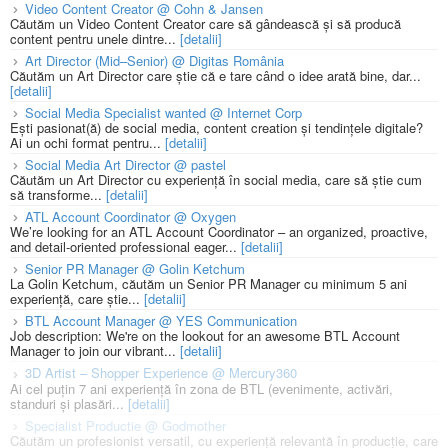
Video Content Creator @ Cohn & Jansen
Căutăm un Video Content Creator care să gândească și să producă
content pentru unele dintre...
[detalii]
Art Director (Mid–Senior) @ Digitas România
Căutăm un Art Director care știe că e tare când o idee arată bine, dar...
[detalii]
Social Media Specialist wanted @ Internet Corp
Ești pasionat(ă) de social media, content creation și tendințele digitale?
Ai un ochi format pentru...
[detalii]
Social Media Art Director @ pastel
Căutăm un Art Director cu experiență în social media, care să știe cum
să transforme...
[detalii]
ATL Account Coordinator @ Oxygen
We’re looking for an ATL Account Coordinator – an organized, proactive,
and detail-oriented professional eager...
[detalii]
Senior PR Manager @ Golin Ketchum
La Golin Ketchum, căutăm un Senior PR Manager cu minimum 5 ani
experiență, care știe...
[detalii]
BTL Account Manager @ YES Communication
Job description: We're on the lookout for an awesome BTL Account
Manager to join our vibrant...
[detalii]
3D Artist – Shopper Experience @ Mercury360
Ai cel puțin 7 ani experiență în zona de BTL (evenimente, activări,
standuri și plasări...
[detalii]
Specialist Productie @ Godmother
Căutăm un profesionist versatil, cu experiență relevantă în producție, care