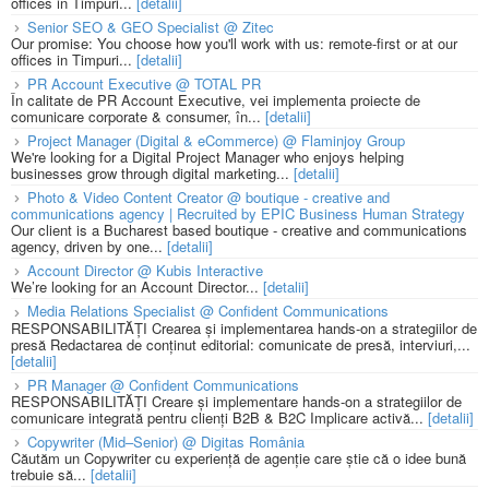
offices in Timpuri...
[detalii]
Senior SEO & GEO Specialist @ Zitec
Our promise: You choose how you'll work with us: remote-first or at our
offices in Timpuri...
[detalii]
PR Account Executive @ TOTAL PR
În calitate de PR Account Executive, vei implementa proiecte de
comunicare corporate & consumer, în...
[detalii]
Project Manager (Digital & eCommerce) @ Flaminjoy Group
We're looking for a Digital Project Manager who enjoys helping
businesses grow through digital marketing...
[detalii]
Photo & Video Content Creator @ boutique - creative and
communications agency | Recruited by EPIC Business Human Strategy
Our client is a Bucharest based boutique - creative and communications
agency, driven by one...
[detalii]
Account Director @ Kubis Interactive
We’re looking for an Account Director...
[detalii]
Media Relations Specialist @ Confident Communications
RESPONSABILITĂȚI Crearea și implementarea hands-on a strategiilor de
presă Redactarea de conținut editorial: comunicate de presă, interviuri,...
[detalii]
PR Manager @ Confident Communications
RESPONSABILITĂȚI Creare și implementare hands-on a strategiilor de
comunicare integrată pentru clienți B2B & B2C Implicare activă...
[detalii]
Copywriter (Mid–Senior) @ Digitas România
Căutăm un Copywriter cu experiență de agenție care știe că o idee bună
trebuie să...
[detalii]