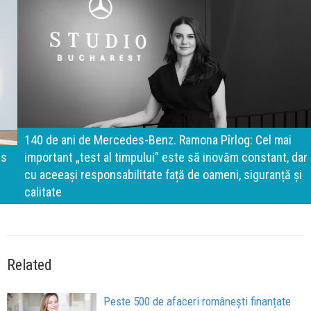
140 de ani de Mercedes-Benz. Ramona Pîrlog: Cel mai
important „test al timpului” este să inovăm constant, dar
cu aceeași responsabilitate față de oameni, siguranță și
calitate
Related
Peste 500 de afaceri românești finanțate