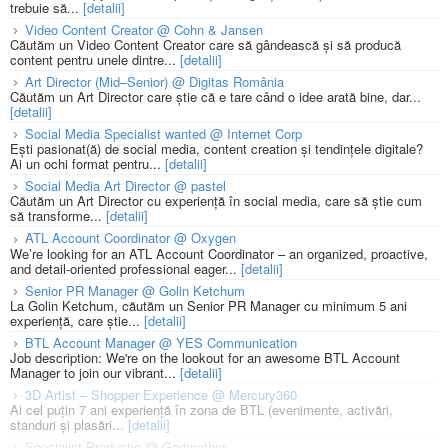
trebuie să...
[detalii]
Video Content Creator @ Cohn & Jansen
Căutăm un Video Content Creator care să gândească și să producă
content pentru unele dintre...
[detalii]
Art Director (Mid–Senior) @ Digitas România
Căutăm un Art Director care știe că e tare când o idee arată bine, dar...
[detalii]
Social Media Specialist wanted @ Internet Corp
Ești pasionat(ă) de social media, content creation și tendințele digitale?
Ai un ochi format pentru...
[detalii]
Social Media Art Director @ pastel
Căutăm un Art Director cu experiență în social media, care să știe cum
să transforme...
[detalii]
ATL Account Coordinator @ Oxygen
We’re looking for an ATL Account Coordinator – an organized, proactive,
and detail-oriented professional eager...
[detalii]
Senior PR Manager @ Golin Ketchum
La Golin Ketchum, căutăm un Senior PR Manager cu minimum 5 ani
experiență, care știe...
[detalii]
BTL Account Manager @ YES Communication
Job description: We're on the lookout for an awesome BTL Account
Manager to join our vibrant...
[detalii]
3D Artist – Shopper Experience @ Mercury360
Ai cel puțin 7 ani experiență în zona de BTL (evenimente, activări,
standuri și plasări...
[detalii]
Specialist Productie @ Godmother