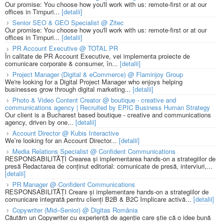
Our promise: You choose how you'll work with us: remote-first or at our
offices in Timpuri...
[detalii]
Senior SEO & GEO Specialist @ Zitec
Our promise: You choose how you'll work with us: remote-first or at our
offices in Timpuri...
[detalii]
PR Account Executive @ TOTAL PR
În calitate de PR Account Executive, vei implementa proiecte de
comunicare corporate & consumer, în...
[detalii]
Project Manager (Digital & eCommerce) @ Flaminjoy Group
We're looking for a Digital Project Manager who enjoys helping
businesses grow through digital marketing...
[detalii]
Photo & Video Content Creator @ boutique - creative and
communications agency | Recruited by EPIC Business Human Strategy
Our client is a Bucharest based boutique - creative and communications
agency, driven by one...
[detalii]
Account Director @ Kubis Interactive
We’re looking for an Account Director...
[detalii]
Media Relations Specialist @ Confident Communications
RESPONSABILITĂȚI Crearea și implementarea hands-on a strategiilor de
presă Redactarea de conținut editorial: comunicate de presă, interviuri,...
[detalii]
PR Manager @ Confident Communications
RESPONSABILITĂȚI Creare și implementare hands-on a strategiilor de
comunicare integrată pentru clienți B2B & B2C Implicare activă...
[detalii]
Copywriter (Mid–Senior) @ Digitas România
Căutăm un Copywriter cu experiență de agenție care știe că o idee bună