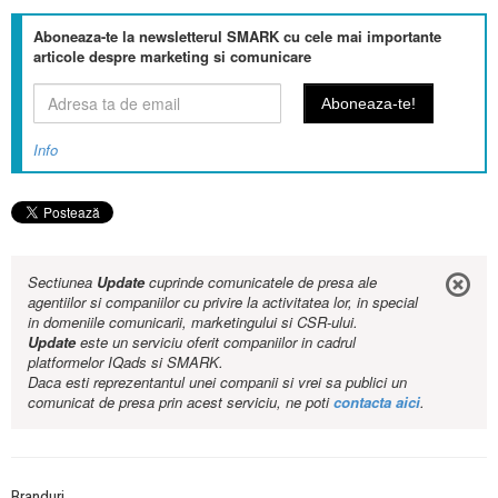
Aboneaza-te la newsletterul SMARK cu cele mai importante
articole despre marketing si comunicare
Info
Sectiunea
Update
cuprinde comunicatele de presa ale
agentiilor si companiilor cu privire la activitatea lor, in special
in domeniile comunicarii, marketingului si CSR-ului.
Update
este un serviciu oferit companiilor in cadrul
platformelor IQads si SMARK.
Daca esti reprezentantul unei companii si vrei sa publici un
comunicat de presa prin acest serviciu, ne poti
contacta aici
.
Branduri