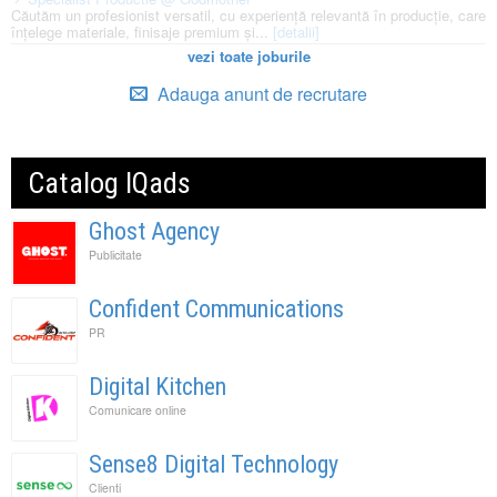
Căutăm un profesionist versatil, cu experiență relevantă în producție, care
înțelege materiale, finisaje premium și...
[detalii]
vezi toate joburile
Adauga anunt de recrutare
Catalog IQads
Ghost Agency
Publicitate
Confident Communications
PR
Digital Kitchen
Comunicare online
Sense8 Digital Technology
Clienti