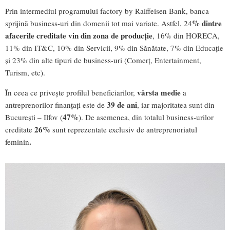
Prin intermediul programului factory by Raiffeisen Bank, banca
% dintre
sprijină business-uri din domenii tot mai variate. Astfel, 24
afacerile creditate vin din zona de producție
, 16% din HORECA,
11% din IT&C, 10% din Servicii, 9% din Sănătate, 7% din Educație
și 23% din alte tipuri de business-uri (Comerț, Entertainment,
Turism, etc).
vârsta medie
În ceea ce privește profilul beneficiarilor,
a
39
de ani
antreprenorilor finanțați este de
, iar majoritatea sunt din
47%
București – Ilfov (
). De asemenea, din totalul business-urilor
26%
creditate
sunt reprezentate exclusiv de antreprenoriatul
.
feminin