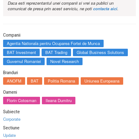
Daca esti reprezentantul unei companii si vrei sa publici un
comunicat de presa prin acest serviciu, ne poti
contacta aici
.
Companii
Agentia Nationala pentru Ocuparea Fortei de Munca
BAT Investment
BAT Trading
Global Business Solutions
Guvernul Romaniei
Novel Research
Branduri
ANOFM
BAT
Politia Romana
Uniunea Europeana
Oameni
Florin Cotosman
Ileana Dumitru
Subiecte
Corporate
Sectiune
Update