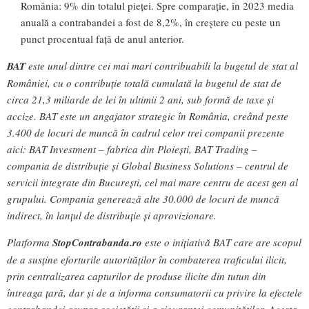
România: 9% din totalul pieței. Spre comparație, în 2023 media
anuală a contrabandei a fost de 8,2%, în creștere cu peste un
punct procentual față de anul anterior.
BAT
este unul dintre cei mai mari contribuabili la bugetul de stat al
României, cu o contribuție totală cumulată la bugetul de stat de
circa 21,3 miliarde de lei în ultimii 2 ani, sub formă de taxe și
accize. BAT este un angajator strategic în România, creând peste
3.400 de locuri de muncă în cadrul celor trei companii prezente
aici: BAT Investment – fabrica din Ploiești, BAT Trading –
compania de distribuție și Global Business Solutions – centrul de
servicii integrate din București, cel mai mare centru de acest gen al
grupului. Compania generează alte 30.000 de locuri de muncă
indirect, în lanțul de distribuție și aprovizionare.
Platforma
StopContrabanda.ro
este o inițiativă BAT care are scopul
de a susține eforturile autorităților în combaterea traficului ilicit,
prin centralizarea capturilor de produse ilicite din tutun din
întreaga țară, dar și de a informa consumatorii cu privire la efectele