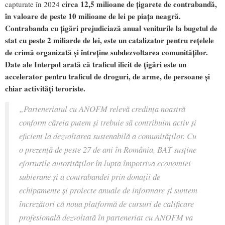
circa 12,5 milioane de țigarete de contrabandă,
capturate în 2024
în valoare de peste 10 milioane de lei pe piața neagră.
Contrabanda cu țigări prejudiciază anual veniturile la bugetul de
stat cu peste 2 miliarde de lei, este un catalizator pentru rețelele
de crimă organizată și întreține subdezvoltarea comunităților.
Date ale Interpol arată că traficul ilicit de țigări este un
accelerator pentru traficul de droguri, de arme, de persoane și
chiar activități teroriste.
„Parteneriatul cu ANOFM relevă credința noastră
conform căreia putem și trebuie să contribuim activ și
eficient la dezvoltarea sustenabilă a comunităților. Cu
o prezență de peste 27 de ani în România, BAT susține
eforturile autorităților în lupta împotriva economiei
subterane și a contrabandei prin donații de
echipamente și proiecte anuale de informare și suntem
încrezători că noua platformă de cursuri de calificare
profesională dezvoltată în parteneriat cu ANOFM va