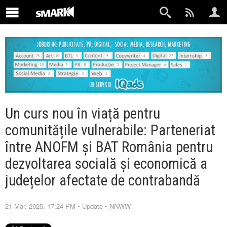
Un curs nou în viață pentru
comunitățile vulnerabile: Parteneriat
între ANOFM și BAT România pentru
dezvoltarea socială și economică a
județelor afectate de contrabandă
21 Mar. 2025, 17:24 PM
•
Update
•
NNWW