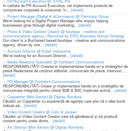
PR Account Executive @ TOTAL PR
În calitate de PR Account Executive, vei implementa proiecte de
comunicare corporate & consumer, în...
[detalii]
Project Manager (Digital & eCommerce) @ Flaminjoy Group
We're looking for a Digital Project Manager who enjoys helping
businesses grow through digital marketing...
[detalii]
Photo & Video Content Creator @ boutique - creative and
communications agency | Recruited by EPIC Business Human Strategy
Our client is a Bucharest based boutique - creative and communications
agency, driven by one...
[detalii]
Account Director @ Kubis Interactive
We’re looking for an Account Director...
[detalii]
Media Relations Specialist @ Confident Communications
RESPONSABILITĂȚI Crearea și implementarea hands-on a strategiilor de
presă Redactarea de conținut editorial: comunicate de presă, interviuri,...
[detalii]
PR Manager @ Confident Communications
RESPONSABILITĂȚI Creare și implementare hands-on a strategiilor de
comunicare integrată pentru clienți B2B & B2C Implicare activă...
[detalii]
Copywriter (Mid–Senior) @ Digitas România
Căutăm un Copywriter cu experiență de agenție care știe că o idee bună
trebuie să...
[detalii]
Video Content Creator @ Cohn & Jansen
Căutăm un Video Content Creator care să gândească și să producă
content pentru unele dintre...
[detalii]
Art Director (Mid–Senior) @ Digitas România