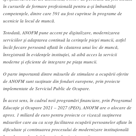
în cursurile de formare profesională pentru a-și îmbunătăți
competențele, dintre care 591 au fost cuprinse în programe de
ucenicie la locul de muncă.
Totodată, ANOFM pune accent pe digitalizare, modernizarea
serviciilor și adaptarea continuă la cerințele pieței muncii, astfel
încât fiecare persoană aflată în căutarea unui loc de muncă,
înregistrată în evidențele instituției, să aibă acces la servicii
moderne și eficiente de integrare pe piața muncii.
O parte importantă dintre măsurile de stimulare a ocupării oferite
de ANOFM sunt susținute din fonduri europene, prin proiecte
implementate de Serviciul Public de Ocupare.
În acest sens, în cadrul noii programări financiare, prin Programul
Educație și Ocupare 2021 – 2027 (PEO), ANOFM are o alocare de
aprox. 1 miliard de euro pentru proiecte ce vizează susținerea
măsurilor care au ca scop facilitarea ocupării persoanelor aflate în
dificultate și continuarea procesului de modernizare instituțională