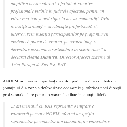
amplifica aceste eforturi, oferind alternative
profesionale viabile în județele afectate, pentru un
viitor mai bun și mai sigur în aceste comunități. Prin
investiții strategice în educație profesională și,
ulterior, prin inserția participanților pe piața muncii,
credem că putem determina, pe termen lung, o
dezvoltare economică sustenabilă în aceste zone,” a
declarat
Ileana Dumitru
, Director Afaceri Externe al
Ariei Europa de Sud Est, BAT.
ANOFM subliniază importanța acestui parteneriat în combaterea
șomajului din zonele defavorizate economic și oferirea unei direcții
profesionale clare pentru persoanele aflate în situații dificile:
„Parteneriatul cu BAT reprezintă o inițiativă
valoroasă pentru ANOFM, oferind un sprijin
suplimentar persoanelor din comunitățile vulnerabile