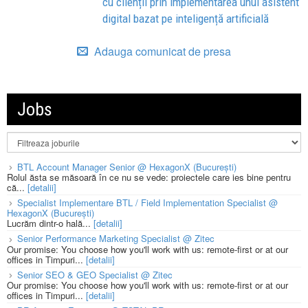
cu clienții prin implementarea unui asistent
digital bazat pe inteligență artificială
Adauga comunicat de presa
Jobs
BTL Account Manager Senior @ HexagonX (București)
Rolul ăsta se măsoară în ce nu se vede: proiectele care ies bine pentru
că...
[detalii]
Specialist Implementare BTL / Field Implementation Specialist @
HexagonX (București)
Lucrăm dintr-o hală...
[detalii]
Senior Performance Marketing Specialist @ Zitec
Our promise: You choose how you'll work with us: remote-first or at our
offices in Timpuri...
[detalii]
Senior SEO & GEO Specialist @ Zitec
Our promise: You choose how you'll work with us: remote-first or at our
offices in Timpuri...
[detalii]