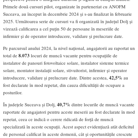
Primele două cursuri pilot, organizate în parteneriat cu ANOFM
Suceava, au început în decembrie 2024 și s-au finalizat în februarie
2025. Următoarea serie de cursuri va fi organizată în județul Dolj și
vizează calificarea a cel puțin 50 de persoane în meseriile de
infirmier și de operator introducere, validare și prelucrare date.
Pe parcursul anului 2024, la nivel național, angajatorii au raportat un
8.073
total de
locuri de muncă vacante pentru ocupațiile de
instalator de panouri fotovoltaice solare, instalator sisteme termice
solare, montator instalații solare, stivuitorist, infirmier și operator
42,5%
introducere, validare și prelucrare date. Dintre acestea,
au
fost declarate în mod repetat, din cauza dificultății de ocupare a
posturilor.
40,7%
În județele Suceava și Dolj,
dintre locurile de muncă vacante
raportate de angajatori pentru aceste meserii au fost declarate în mod
repetat, ceea ce indică o cerere ridicată de forță de muncă
specializată în aceste ocupații. Acest aspect evidențiază atât deficitul
de personal calificat în aceste domenii, cât și oportunitățile crescute