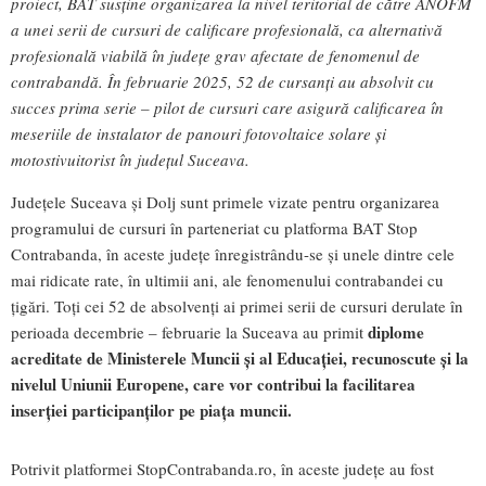
proiect, BAT susține organizarea la nivel teritorial de către ANOFM
a unei serii de cursuri de calificare profesională, ca alternativă
profesională viabilă în județe grav afectate de fenomenul de
contrabandă. În februarie 2025, 52 de cursanți au absolvit cu
succes prima serie – pilot de cursuri care asigură calificarea în
meseriile de instalator de panouri fotovoltaice solare și
motostivuitorist în județul Suceava.
Județele Suceava și Dolj sunt primele vizate pentru organizarea
programului de cursuri în parteneriat cu platforma BAT Stop
Contrabanda, în aceste județe înregistrându-se și unele dintre cele
mai ridicate rate, în ultimii ani, ale fenomenului contrabandei cu
țigări. Toți cei 52 de absolvenți ai primei serii de cursuri derulate în
diplome
perioada decembrie – februarie la Suceava au primit
acreditate de Ministerele Muncii și al Educației, recunoscute și la
nivelul Uniunii Europene, care vor contribui la facilitarea
inserției participanților pe piața muncii.
Potrivit platformei StopContrabanda.ro, în aceste județe au fost