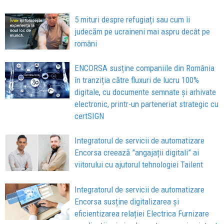
5 mituri despre refugiați sau cum îi
judecăm pe ucraineni mai aspru decât pe
români
ENCORSA susține companiile din România
în tranziția către fluxuri de lucru 100%
digitale, cu documente semnate și arhivate
electronic, printr-un parteneriat strategic cu
certSIGN
Integratorul de servicii de automatizare
Encorsa creează ”angajații digitali” ai
viitorului cu ajutorul tehnologiei Tailent
Integratorul de servicii de automatizare
Encorsa susține digitalizarea și
eficientizarea relației Electrica Furnizare