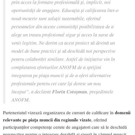
prin acces la formare profesională și, implicit, noi
oportunități de angajare. Educația și calificarea într-o
nouă meserie sunt soluții sustenabile, oferind
persoanelor din aceste comunități posibilitatea de a
alege un traseu profesional sigur și acces la surse de
venit legitim. Ne dorim ca acest proiect să devină un
model de bune practici și să deschidă noi perspective
pentru colaborări similare. Astfel de inițiative vin în
completarea eforturilor ANOFM de a sprijini
integrarea pe piața muncii și de a oferi alternative
profesionale pentru cei care își doresc un nou
început”, a declarat
Florin Cotoșman
, președintele
ANOFM.
domenii
Parteneriatul vizează organizarea de cursuri de calificare în
relevante pe piața muncii din regiunile vizate
, oferind
participanților competențe cerute de angajatori care să le deschidă
perspective pentru o integrare durabilă și sigură în câmpul muncii.