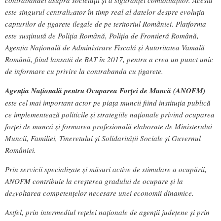
contrabandei asupra societății și a siguranței comunităților. Acesta
este singurul centralizator în timp real al datelor despre evoluția
capturilor de țigarete ilegale de pe teritoriul României. Platforma
este susținută de Poliția Română, Poliția de Frontieră Română,
Agenția Națională de Administrare Fiscală și Autoritatea Vamală
Română, fiind lansată de BAT în 2017, pentru a crea un punct unic
de informare cu privire la contrabanda cu țigarete.
Agenția Națională pentru Ocuparea Forței de Muncă (ANOFM)
este cel mai important actor pe piața muncii fiind instituția publică
ce implementează politicile și strategiile naționale privind ocuparea
forței de muncă și formarea profesională elaborate de Ministerului
Muncii, Familiei, Tineretului și Solidarității Sociale și Guvernul
României.
Prin servicii specializate și măsuri active de stimulare a ocupării,
ANOFM contribuie la creșterea gradului de ocupare și la
dezvoltarea competențelor necesare unei economii dinamice.
Astfel, prin intermediul rețelei naționale de agenții județene și prin