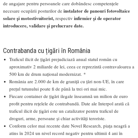
de angajare pentru persoanele care dobândesc competențele
instalator de panouri fotovoltaice
necesare ocupării posturilor de
solare și motostivuitorist,
infirmier și de operator
respectiv
introducere, validare și prelucrare date.
Contrabanda cu țigări în România
Traficul ilicit de țigări prejudiciază anual statul român cu
aproximativ 2 miliarde de lei, ceea ce reprezintă contravaloarea a
500 km de drum național modernizat. *
România are 2.000 de km de graniță cu țări non-UE, în care
prețul tutunului poate fi de până la trei ori mai mic.
Fiecare container de țigări ilegale înseamnă un milion de euro
profit pentru rețelele de contrabandă. Date ale Interpol arată că
traficul ilicit de țigări este un catalizator pentru traficul de
droguri, arme, persoane și chiar activități teroriste.
Conform celor mai recente date Novel Research, piața neagră a
atins în 2024 un nivel record negativ pentru ultimii 4 ani în