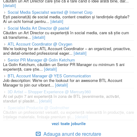
Căutăm un Art Director care știe că e tare când o idee arată bine, dar...
[detalii]
Social Media Specialist wanted @ Internet Corp
Ești pasionat(ă) de social media, content creation și tendințele digitale?
Ai un ochi format pentru...
[detalii]
Social Media Art Director @ pastel
Căutăm un Art Director cu experiență în social media, care să știe cum
să transforme...
[detalii]
ATL Account Coordinator @ Oxygen
We’re looking for an ATL Account Coordinator – an organized, proactive,
and detail-oriented professional eager...
[detalii]
Senior PR Manager @ Golin Ketchum
La Golin Ketchum, căutăm un Senior PR Manager cu minimum 5 ani
experiență, care știe...
[detalii]
BTL Account Manager @ YES Communication
Job description: We're on the lookout for an awesome BTL Account
Manager to join our vibrant...
[detalii]
3D Artist – Shopper Experience @ Mercury360
Ai cel puțin 7 ani experiență în zona de BTL (evenimente, activări,
standuri și plasări...
[detalii]
Specialist Productie @ Godmother
Căutăm un profesionist versatil, cu experiență relevantă în producție, care
înțelege materiale, finisaje premium și...
[detalii]
vezi toate joburile
Adauga anunt de recrutare