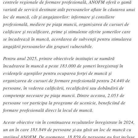
centrele regionale de formare profesională, ANOFM oferă o gamă
variată de servicii destinate atât persoanelor aflate în căutarea unui
loc de muncă, cât și angajatorilor: informare și consiliere
profesională, mediere pe piața muncii, organizarea de cursuri de
calificare și recalificare, prime și stimulente oferite șomerilor care
se încadrează în muncă, acordarea de subvenții pentru stimularea
angajării persoanelor din grupuri vulnerabile.
Pentru anul 2025, printre obiectivele instituției se numără
încadrarea în muncă a peste 183.000 de șomeri înregistrați în
evidențele agențiilor pentru ocuparea forței de muncă și
organizarea de cursuri de formare profesională pentru 24.440 de
persoane, în vederea calificării, recalificării sau dobândirii de
competențe necesare pe piața muncii. Dintre acestea, 2.053 de
persoane vor participa la programe de ucenicie, beneficiind de
formare profesională direct la locul de muncă.
Aceste obiective vin în continuarea rezultatelor înregistrate în 2024,
un an în care 183.849 de persoane și-au găsit un loc de muncă cu
sprijinul ANOFM. De asemenea, 18.859 de persoane au fost incluse