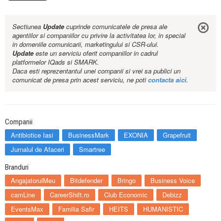
Sectiunea
Update
cuprinde comunicatele de presa ale
agentiilor si companiilor cu privire la activitatea lor, in special
in domeniile comunicarii, marketingului si CSR-ului.
Update
este un serviciu oferit companiilor in cadrul
platformelor IQads si SMARK.
Daca esti reprezentantul unei companii si vrei sa publici un
comunicat de presa prin acest serviciu, ne poti
contacta aici
.
Companii
Antibiotice Iasi
BusinessMark
EXONIA
Grapefruit
Jurnalul de Afaceri
Smartree
Branduri
AngajatorulMeu
Bitdefender
Bringo
Business Voice
camLine
CareerShift.ro
Club Economic
Debizz
EventsMax
Familia Safir
HEITS
HUMANISTIC