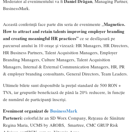
Daniel Drăgan
Moderator al evenimentului va fi
, Managing Partner,
BusinessMark.
Magnetico.
Această conferință face parte din seria de evenimente „
How to attract and retain talents improving employer branding
and creating meaningful HR practices”
ce se desfășoară pe
parcursul anului în 10 orașe și vizează: HR Managers, HR Directors,
HR Business Partners, Talent Acquisition Managers, Employer
Branding Managers, Culture Managers, Talent Acquisition
Managers, Internal & External Communication Managers, HR, PR
& employer branding consultants, General Directors, Team Leaders.
Ultimele bilete sunt disponibile la prețul standard de 500 RON +
TVA, iar grupurile beneficiază de până la 20% reducere, în funcție
de numărul de participanți înscriși.
Eveniment organizat de
BusinessMark
Parteneri
:
colorful.hr an SD Worx Company, Rețeaua de Sănătate
Regina Maria, UCMS by AROBS, Smartree, CMC GRUP Risk