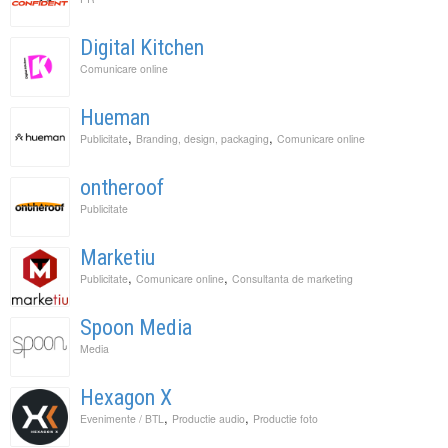
Digital Kitchen
Comunicare online
Hueman
,
,
Publicitate
Branding, design, packaging
Comunicare online
ontheroof
Publicitate
Marketiu
,
,
Publicitate
Comunicare online
Consultanta de marketing
Spoon Media
Media
Hexagon X
,
,
Evenimente / BTL
Productie audio
Productie foto