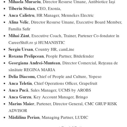
Mihaela Murariu
, Director Resurse Umane, Antibiotice Iași
Tiberiu Stoian
, CEO, Exonia,
Anca Calistru
, HR Manager, Mennekes Electric
Alina Velic
, Director Resurse Umane, Executive Board Member,
Familia Safir
Mihai Zânt
, Executive Coach, Trainer, Partener Co-fondator în
CareerShift.ro și HUMANISTIC
Sergiu Ursan
, Country HR, camLine
Roxana Prelipcean
, People Partner, Bitdefender
Georgiana Andrei-Muntean
, Director Comercial, Rețeaua de
sănătate REGINA MARIA
Delia Diaconu,
Chief of People and Culture, Yopeso
Anca Teletin
, Chief Operations Officer, Grapefruit
Anca Pucă
, Sales Manager, UCMS by AROBS
Anca Gurzu
, Key Account Manager, Bringo
Marius Maier
, Partener, Director General, CMC GRUP RISK
ADVISOR
Mădălina Perian
, Managing Partner, LUDIC