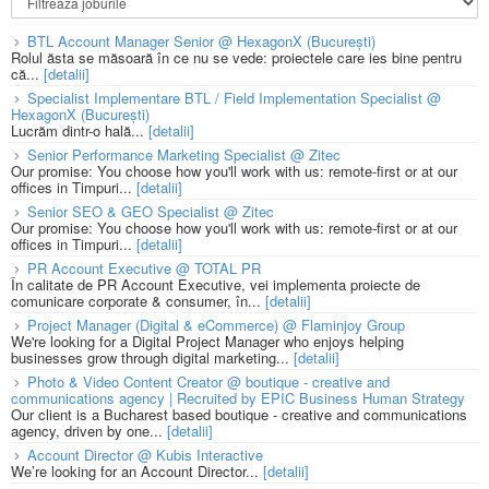
BTL Account Manager Senior @ HexagonX (București)
Rolul ăsta se măsoară în ce nu se vede: proiectele care ies bine pentru
că...
[detalii]
Specialist Implementare BTL / Field Implementation Specialist @
HexagonX (București)
Lucrăm dintr-o hală...
[detalii]
Senior Performance Marketing Specialist @ Zitec
Our promise: You choose how you'll work with us: remote-first or at our
offices in Timpuri...
[detalii]
Senior SEO & GEO Specialist @ Zitec
Our promise: You choose how you'll work with us: remote-first or at our
offices in Timpuri...
[detalii]
PR Account Executive @ TOTAL PR
În calitate de PR Account Executive, vei implementa proiecte de
comunicare corporate & consumer, în...
[detalii]
Project Manager (Digital & eCommerce) @ Flaminjoy Group
We're looking for a Digital Project Manager who enjoys helping
businesses grow through digital marketing...
[detalii]
Photo & Video Content Creator @ boutique - creative and
communications agency | Recruited by EPIC Business Human Strategy
Our client is a Bucharest based boutique - creative and communications
agency, driven by one...
[detalii]
Account Director @ Kubis Interactive
We’re looking for an Account Director...
[detalii]