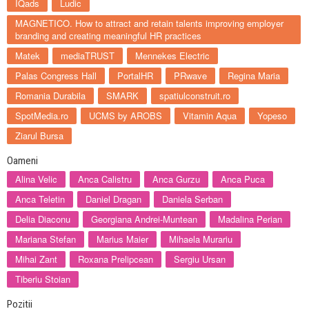
IQads
Ludic
MAGNETICO. How to attract and retain talents improving employer
branding and creating meaningful HR practices
Matek
mediaTRUST
Mennekes Electric
Palas Congress Hall
PortalHR
PRwave
Regina Maria
Romania Durabila
SMARK
spatiulconstruit.ro
SpotMedia.ro
UCMS by AROBS
Vitamin Aqua
Yopeso
Ziarul Bursa
Oameni
Alina Velic
Anca Calistru
Anca Gurzu
Anca Puca
Anca Teletin
Daniel Dragan
Daniela Serban
Delia Diaconu
Georgiana Andrei-Muntean
Madalina Perian
Mariana Stefan
Marius Maier
Mihaela Murariu
Mihai Zant
Roxana Prelipcean
Sergiu Ursan
Tiberiu Stoian
Pozitii