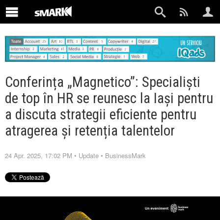
Conferința „Magnetico”: Specialiști
de top în HR se reunesc la Iași pentru
a discuta strategii eficiente pentru
atragerea și retenția talentelor
24 Apr. 2025, 17:02 PM
•
Update
•
BusinessMark