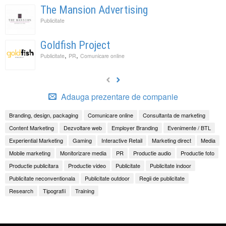
The Mansion Advertising
Publicitate
Goldfish Project
,
,
Publicitate
PR
Comunicare online
Adauga prezentare de companie
Branding, design, packaging
Comunicare online
Consultanta de marketing
Content Marketing
Dezvoltare web
Employer Branding
Evenimente / BTL
Experiential Marketing
Gaming
Interactive Retail
Marketing direct
Media
Mobile marketing
Monitorizare media
PR
Productie audio
Productie foto
Productie publicitara
Productie video
Publicitate
Publicitate indoor
Publicitate neconventionala
Publicitate outdoor
Regii de publicitate
Research
Tipografii
Training