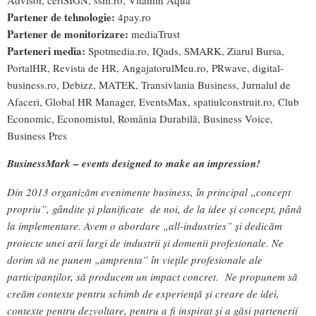
Advisor, certSIGN, ssm.ro, Vitamin Aqua
Partener de tehnologie:
4pay.ro
Partener de monitorizare:
mediaTrust
Parteneri media:
Spotmedia.ro, IQads, SMARK, Ziarul Bursa,
PortalHR, Revista de HR, AngajatorulMeu.ro, PRwave, digital-
business.ro, Debizz, MATEK, Transivlania Business, Jurnalul de
Afaceri, Global HR Manager, EventsMax, spatiulconstruit.ro, Club
Economic, Economistul, România Durabilă, Business Voice,
Business Pres
BusinessMark – events designed to make an impression!
Din 2013 organizăm evenimente business, în principal „concept
propriu”, gândite și planificate de noi, de la idee și concept, până
la implementare. Avem o abordare „all-industries” și dedicăm
proiecte unei arii largi de industrii și domenii profesionale. Ne
dorim să ne punem „amprenta” în viețile profesionale ale
participanților, să producem un impact concret. Ne propunem să
creăm contexte pentru schimb de experiență și creare de idei,
contexte pentru dezvoltare, pentru a fi inspirat și a găsi partenerii