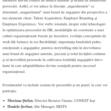
provocări. Astfel, ei vor aduce în discuție „ingredientele” ce
determină „magnetismul” unui brand de angajator din perspectiva a
trei elemente cheie: Talent Acquisition, Employer Branding și
Employee Experience. Vor vorbi, totodată, despre rolul tehnologiei
în optimizarea proceselor de HR, modalitățile de construire a unei
culturi organizaționale bazate pe încredere, evoluția conceptului de
work-life balance în era flexibilității, importanța bunăstării psiho-
emoționale a angajaților, puterea storytelling-ului în dezvoltarea
unui brand de angajator autentic, precum și rolul învățării continue
și al dezvoltării personale în cultivarea loialității angajaților într-o
lume în care adaptabilitatea devine esențială pentru succesul
organizațional.
Evenimentul va include sesiuni de prezentări și un panel, la care vor
participa:
Mariana Ștefan
, Director Resurse Umane, CONEST Iași
Daniela Șerban
, Site Manager, HEITS