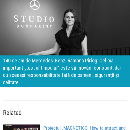
140 de ani de Mercedes-Benz. Ramona Pîrlog: Cel mai
important „test al timpului” este să inovăm constant, dar
cu aceeași responsabilitate față de oameni, siguranță și
calitate
Related
Proiectul „MAGNETICO. How to attract and