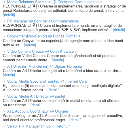
Media Relations Specialist @ Confident Communications
RESPONSABILITĂȚI Crearea și implementarea hands-on a strategiilor de
presă Redactarea de conținut editorial: comunicate de presă, interviuri,...
[detalii]
PR Manager @ Confident Communications
RESPONSABILITĂȚI Creare și implementare hands-on a strategiilor de
comunicare integrată pentru clienți B2B & B2C Implicare activă...
[detalii]
Copywriter (Mid–Senior) @ Digitas România
Căutăm un Copywriter cu experiență de agenție care știe că o idee bună
trebuie să...
[detalii]
Video Content Creator @ Cohn & Jansen
Căutăm un Video Content Creator care să gândească și să producă
content pentru unele dintre...
[detalii]
Art Director (Mid–Senior) @ Digitas România
Căutăm un Art Director care știe că e tare când o idee arată bine, dar...
[detalii]
Social Media Specialist wanted @ Internet Corp
Ești pasionat(ă) de social media, content creation și tendințele digitale?
Ai un ochi format pentru...
[detalii]
Social Media Art Director @ pastel
Căutăm un Art Director cu experiență în social media, care să știe cum
să transforme...
[detalii]
ATL Account Coordinator @ Oxygen
We’re looking for an ATL Account Coordinator – an organized, proactive,
and detail-oriented professional eager...
[detalii]
Senior PR Manager @ Golin Ketchum