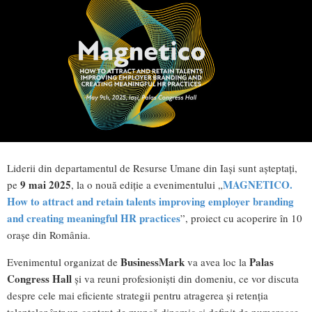
Liderii din departamentul de Resurse Umane din Iași sunt așteptați,
9 mai 2025
MAGNETICO.
pe
, la o nouă ediție a evenimentului „
How to attract and retain talents improving employer branding
and creating meaningful HR practices
”, proiect cu acoperire în 10
orașe din România.
BusinessMark
Palas
Evenimentul organizat de
va avea loc la
Congress Hall
și va reuni profesioniști din domeniu, ce vor discuta
despre cele mai eficiente strategii pentru atragerea și retenția
talentelor într-un context de muncă dinamic și definit de numeroase