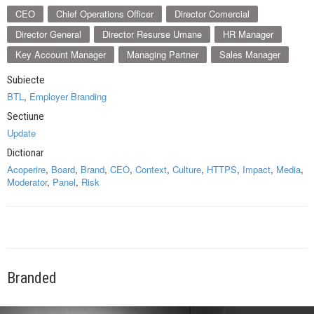
CEO
Chief Operations Officer
Director Comercial
Director General
Director Resurse Umane
HR Manager
Key Account Manager
Managing Partner
Sales Manager
Subiecte
BTL
,
Employer Branding
Sectiune
Update
Dictionar
Acoperire
,
Board
,
Brand
,
CEO
,
Context
,
Culture
,
HTTPS
,
Impact
,
Media
,
Moderator
,
Panel
,
Risk
Branded