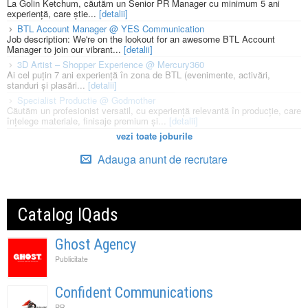
La Golin Ketchum, căutăm un Senior PR Manager cu minimum 5 ani
experiență, care știe...
[detalii]
BTL Account Manager @ YES Communication
Job description: We're on the lookout for an awesome BTL Account
Manager to join our vibrant...
[detalii]
3D Artist – Shopper Experience @ Mercury360
Ai cel puțin 7 ani experiență în zona de BTL (evenimente, activări,
standuri și plasări...
[detalii]
Specialist Productie @ Godmother
Căutăm un profesionist versatil, cu experiență relevantă în producție, care
înțelege materiale, finisaje premium și...
[detalii]
vezi toate joburile
Adauga anunt de recrutare
Catalog IQads
Ghost Agency
Publicitate
Confident Communications
PR