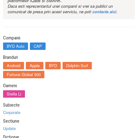
platformelor IQads si SMARK.
Daca esti reprezentantul unei companii si vrei sa publici un
comunicat de presa prin acest serviciu, ne poti
contacta aici
.
Companii
BYD Auto
CAP
Branduri
Android
Apple
BYD
Dolphin Surf
Fortune Global 500
Oameni
Stella Li
Subiecte
Corporate
Sectiune
Update
Dictionar