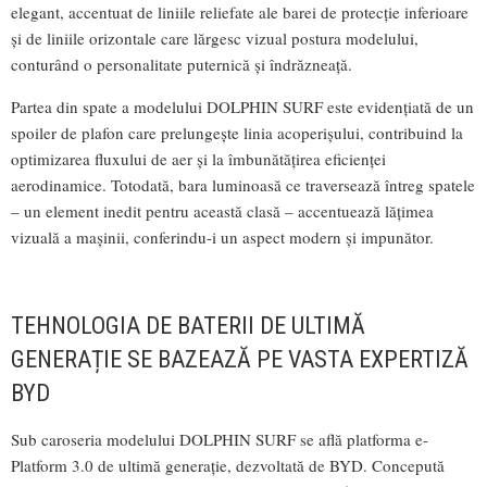
elegant, accentuat de liniile reliefate ale barei de protecție inferioare
și de liniile orizontale care lărgesc vizual postura modelului,
conturând o personalitate puternică și îndrăzneață.
Partea din spate a modelului DOLPHIN SURF este evidențiată de un
spoiler de plafon care prelungește linia acoperișului, contribuind la
optimizarea fluxului de aer și la îmbunătățirea eficienței
aerodinamice. Totodată, bara luminoasă ce traversează întreg spatele
– un element inedit pentru această clasă – accentuează lățimea
vizuală a mașinii, conferindu-i un aspect modern și impunător.
TEHNOLOGIA DE BATERII DE ULTIMĂ
GENERAȚIE SE BAZEAZĂ PE VASTA EXPERTIZĂ
BYD
Sub caroseria modelului DOLPHIN SURF se află platforma e-
Platform 3.0 de ultimă generație, dezvoltată de BYD. Concepută