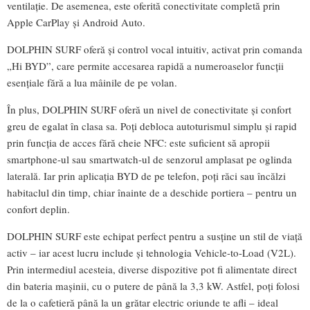
ventilație. De asemenea, este oferită conectivitate completă prin
Apple CarPlay și Android Auto.
DOLPHIN SURF oferă și control vocal intuitiv, activat prin comanda
„Hi BYD”, care permite accesarea rapidă a numeroaselor funcții
esențiale fără a lua mâinile de pe volan.
În plus, DOLPHIN SURF oferă un nivel de conectivitate și confort
greu de egalat în clasa sa. Poți debloca autoturismul simplu și rapid
prin funcția de acces fără cheie NFC: este suficient să apropii
smartphone-ul sau smartwatch-ul de senzorul amplasat pe oglinda
laterală. Iar prin aplicația BYD de pe telefon, poți răci sau încălzi
habitaclul din timp, chiar înainte de a deschide portiera – pentru un
confort deplin.
DOLPHIN SURF este echipat perfect pentru a susține un stil de viață
activ – iar acest lucru include și tehnologia Vehicle-to-Load (V2L).
Prin intermediul acesteia, diverse dispozitive pot fi alimentate direct
din bateria mașinii, cu o putere de până la 3,3 kW. Astfel, poți folosi
de la o cafetieră până la un grătar electric oriunde te afli – ideal