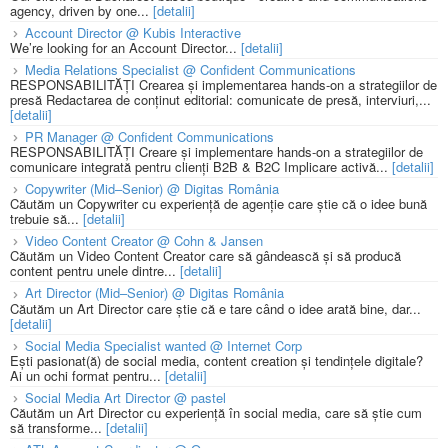
agency, driven by one...
[detalii]
Account Director @ Kubis Interactive
We’re looking for an Account Director...
[detalii]
Media Relations Specialist @ Confident Communications
RESPONSABILITĂȚI Crearea și implementarea hands-on a strategiilor de
presă Redactarea de conținut editorial: comunicate de presă, interviuri,...
[detalii]
PR Manager @ Confident Communications
RESPONSABILITĂȚI Creare și implementare hands-on a strategiilor de
comunicare integrată pentru clienți B2B & B2C Implicare activă...
[detalii]
Copywriter (Mid–Senior) @ Digitas România
Căutăm un Copywriter cu experiență de agenție care știe că o idee bună
trebuie să...
[detalii]
Video Content Creator @ Cohn & Jansen
Căutăm un Video Content Creator care să gândească și să producă
content pentru unele dintre...
[detalii]
Art Director (Mid–Senior) @ Digitas România
Căutăm un Art Director care știe că e tare când o idee arată bine, dar...
[detalii]
Social Media Specialist wanted @ Internet Corp
Ești pasionat(ă) de social media, content creation și tendințele digitale?
Ai un ochi format pentru...
[detalii]
Social Media Art Director @ pastel
Căutăm un Art Director cu experiență în social media, care să știe cum
să transforme...
[detalii]