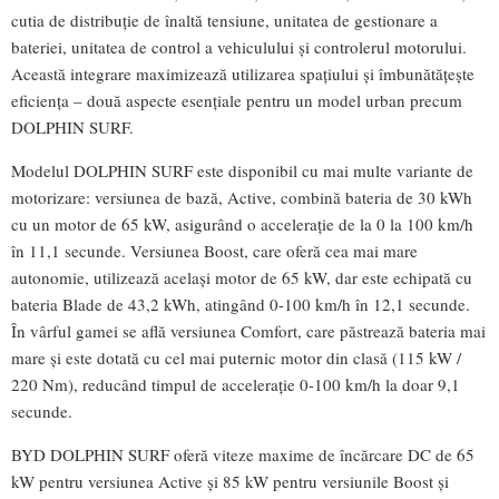
cutia de distribuție de înaltă tensiune, unitatea de gestionare a
bateriei, unitatea de control a vehiculului și controlerul motorului.
Această integrare maximizează utilizarea spațiului și îmbunătățește
eficiența – două aspecte esențiale pentru un model urban precum
DOLPHIN SURF.
Modelul DOLPHIN SURF este disponibil cu mai multe variante de
motorizare: versiunea de bază, Active, combină bateria de 30 kWh
cu un motor de 65 kW, asigurând o accelerație de la 0 la 100 km/h
în 11,1 secunde. Versiunea Boost, care oferă cea mai mare
autonomie, utilizează același motor de 65 kW, dar este echipată cu
bateria Blade de 43,2 kWh, atingând 0-100 km/h în 12,1 secunde.
În vârful gamei se află versiunea Comfort, care păstrează bateria mai
mare și este dotată cu cel mai puternic motor din clasă (115 kW /
220 Nm), reducând timpul de accelerație 0-100 km/h la doar 9,1
secunde.
BYD DOLPHIN SURF oferă viteze maxime de încărcare DC de 65
kW pentru versiunea Active și 85 kW pentru versiunile Boost și