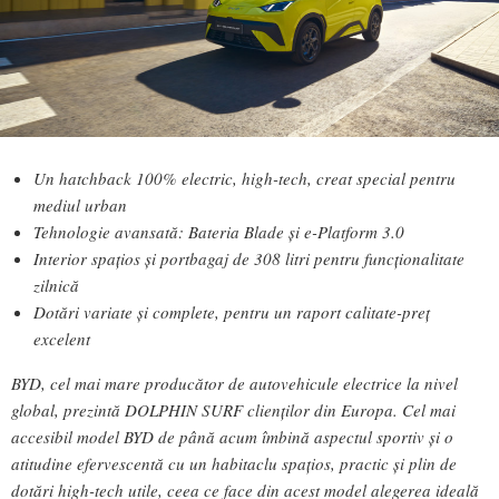
Un hatchback 100% electric, high-tech, creat special pentru
mediul urban
Tehnologie avansată: Bateria Blade și e-Platform 3.0
Interior spațios și portbagaj de 308 litri pentru funcționalitate
zilnică
Dotări variate și complete, pentru un raport calitate-preț
excelent
BYD, cel mai mare producător de autovehicule electrice la nivel
global, prezintă DOLPHIN SURF clienților din Europa. Cel mai
accesibil model BYD de până acum îmbină aspectul sportiv și o
atitudine efervescentă cu un habitaclu spațios, practic și plin de
dotări high-tech utile, ceea ce face din acest model alegerea ideală