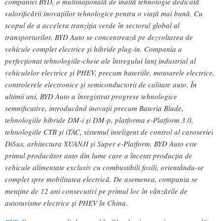
companiei BYD, o multinațională de înaltă tehnologie dedicată
valorificării inovațiilor tehnologice pentru o viață mai bună. Cu
scopul de a accelera tranziția verde în sectorul global al
transporturilor, BYD Auto se concentrează pe dezvoltarea de
vehicule complet electrice și hibride plug-in. Compania a
perfecționat tehnologiile-cheie ale întregului lanț industrial al
vehiculelor electrice și PHEV, precum bateriile, motoarele electrice,
controlerele electronice și semiconductorii de calitate auto. În
ultimii ani, BYD Auto a înregistrat progrese tehnologice
semnificative, introducând inovații precum Bateria Blade,
tehnologiile hibride DM-i și DM-p, platforma e-Platform 3.0,
tehnologiile CTB și iTAC, sistemul inteligent de control al caroseriei
DiSus, arhitectura XUANJI și Super e-Platform. BYD Auto este
primul producător auto din lume care a încetat producția de
vehicule alimentate exclusiv cu combustibili fosili, orientându-se
complet spre mobilitatea electrică. De asemenea, compania se
menține de 12 ani consecutivi pe primul loc în vânzările de
autoturisme electrice și PHEV în China.