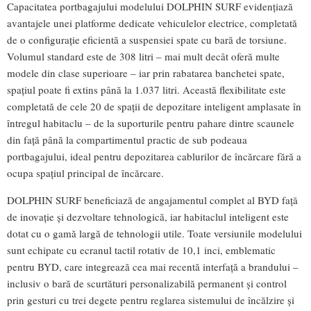
Capacitatea portbagajului modelului DOLPHIN SURF evidențiază
avantajele unei platforme dedicate vehiculelor electrice, completată
de o configurație eficientă a suspensiei spate cu bară de torsiune.
Volumul standard este de 308 litri – mai mult decât oferă multe
modele din clase superioare – iar prin rabatarea banchetei spate,
spațiul poate fi extins până la 1.037 litri. Această flexibilitate este
completată de cele 20 de spații de depozitare inteligent amplasate în
întregul habitaclu – de la suporturile pentru pahare dintre scaunele
din față până la compartimentul practic de sub podeaua
portbagajului, ideal pentru depozitarea cablurilor de încărcare fără a
ocupa spațiul principal de încărcare.
DOLPHIN SURF beneficiază de angajamentul complet al BYD față
de inovație și dezvoltare tehnologică, iar habitaclul inteligent este
dotat cu o gamă largă de tehnologii utile. Toate versiunile modelului
sunt echipate cu ecranul tactil rotativ de 10,1 inci, emblematic
pentru BYD, care integrează cea mai recentă interfață a brandului –
inclusiv o bară de scurtături personalizabilă permanent și control
prin gesturi cu trei degete pentru reglarea sistemului de încălzire și