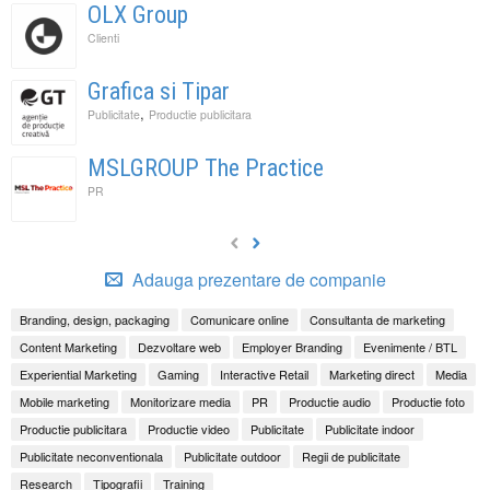
OLX Group
Clienti
Grafica si Tipar
,
Publicitate
Productie publicitara
MSLGROUP The Practice
PR
Adauga prezentare de companie
Branding, design, packaging
Comunicare online
Consultanta de marketing
Content Marketing
Dezvoltare web
Employer Branding
Evenimente / BTL
Experiential Marketing
Gaming
Interactive Retail
Marketing direct
Media
Mobile marketing
Monitorizare media
PR
Productie audio
Productie foto
Productie publicitara
Productie video
Publicitate
Publicitate indoor
Publicitate neconventionala
Publicitate outdoor
Regii de publicitate
Research
Tipografii
Training