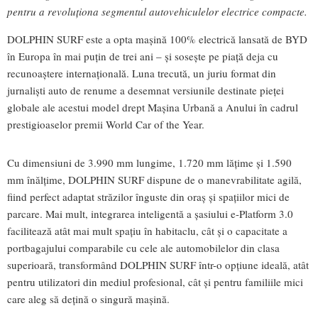
pentru a revoluționa segmentul autovehiculelor electrice compacte.
DOLPHIN SURF este a opta mașină 100% electrică lansată de BYD
în Europa în mai puțin de trei ani – și sosește pe piață deja cu
recunoaștere internațională. Luna trecută, un juriu format din
jurnaliști auto de renume a desemnat versiunile destinate pieței
globale ale acestui model drept Mașina Urbană a Anului în cadrul
prestigioaselor premii World Car of the Year.
Cu dimensiuni de 3.990 mm lungime, 1.720 mm lățime și 1.590
mm înălțime, DOLPHIN SURF dispune de o manevrabilitate agilă,
fiind perfect adaptat străzilor înguste din oraș și spațiilor mici de
parcare. Mai mult, integrarea inteligentă a șasiului e-Platform 3.0
facilitează atât mai mult spațiu în habitaclu, cât și o capacitate a
portbagajului comparabile cu cele ale automobilelor din clasa
superioară, transformând DOLPHIN SURF într-o opțiune ideală, atât
pentru utilizatori din mediul profesional, cât și pentru familiile mici
care aleg să dețină o singură mașină.