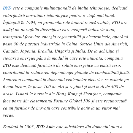
BYD
este o companie multinațională de înaltă tehnologie, dedicată
valorificării inovațiilor tehnologice pentru o viață mai bună.
Înființată în 1994, ca producător de baterii reîncărcabile, BYD are
astăzi un portofoliu diversificat care acoperă industria auto,
transportul feroviar, energia regenerabilă și electronicele, operând
peste 30 de parcuri industriale în China, Statele Unite ale Americii,
Canada, Japonia, Brazilia, Ungaria și India. De la achiziția și
stocarea energiei până la modul în care este utilizată, compania
BYD este dedicată furnizării de soluții energetice cu emisii zero,
contribuind la reducerea dependenței globale de combustibilii fosili.
Amprenta companiei în domeniul vehiculelor electrice se extinde pe
6 continente, în peste 100 de țări și regiuni și mai mult de 400 de
orașe. Listată la bursele din Hong Kong și Shenzhen, compania
face parte din clasamentul Fortune Global 500 și este recunoscută
ca un furnizor de inovații care contribuie activ la un viitor mai
verde.
Fondată în 2003,
BYD Auto
este subsidiara din domeniul auto a