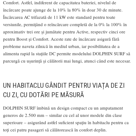
Comfort. Astfel, indiferent de capacitatea bateriei, nivelul de
încărcare poate ajunge de la 10% la 80% în doar 30 de minute.
Încărcarea AC trifazată de 11 kW este standard pentru toate
versiunile, permițând o reîncărcare completă de la 0% la 100% în
aproximativ trei ore și jumătate pentru Active, respectiv cinci ore
pentru Boost și Comfort. Aceste rate de încărcare asigură fără
probleme naveta zilnică în mediul urban, iar posibilitatea de a
alimenta rapid la stațiile DC permite modelului DOLPHIN SURF să
parcurgă cu ușurință și călătorii mai lungi, atunci când este necesar.
UN HABITACLU GÂNDIT PENTRU VIAȚA DE ZI
CU ZI, CU DOTĂRI PE MĂSURĂ
DOLPHIN SURF îmbină un design compact cu un ampatament
generos de 2.500 mm – similar cu cel al unor modele din clase
superioare – asigurând astfel suficient spațiu în habitaclu pentru ca
toți cei patru pasageri să călătorească în confort deplin.