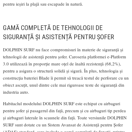
pentru ieșiri la plajă sau escapade în natură.
GAMĂ COMPLETĂ DE TEHNOLOGII DE
SIGURANȚĂ ȘI ASISTENȚĂ PENTRU ȘOFER
DOLPHIN SURF nu face compromisuri în materie de siguranță și
tehnologii de asistență pentru șofer. Caroseria platformei e-Platform
3.0 utilizează în proporție mare oțel de înaltă rezistență (68,2%),
pentru a asigura o structură solidă și sigură. În plus, tehnologia și
construcția bateriei Blade îi permit să treacă testul de perforare cu un
obiect ascuțit, unul dintre cele mai riguroase teste de siguranță din
industria auto.
Habitaclul modelului DOLPHIN SURF este echipat cu airbaguri
pentru șofer și pasagerul din față, precum și cu airbaguri tip perdea
și airbaguri laterale în scaunele din față. Toate versiunile DOLPHIN
SURF sunt dotate cu un Sistem Avansat de Asistență pentru Șofer
(ADAS) standard, care include o gamă completă de funcții, printre