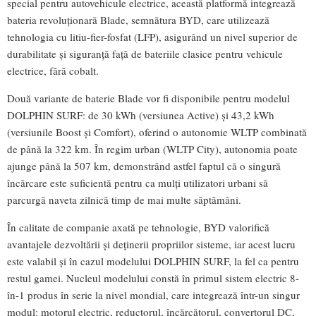
special pentru autovehicule electrice, această platformă integrează
bateria revoluționară Blade, semnătura BYD, care utilizează
tehnologia cu litiu-fier-fosfat (LFP), asigurând un nivel superior de
durabilitate și siguranță față de bateriile clasice pentru vehicule
electrice, fără cobalt.
Două variante de baterie Blade vor fi disponibile pentru modelul
DOLPHIN SURF: de 30 kWh (versiunea Active) și 43,2 kWh
(versiunile Boost și Comfort), oferind o autonomie WLTP combinată
de până la 322 km. În regim urban (WLTP City), autonomia poate
ajunge până la 507 km, demonstrând astfel faptul că o singură
încărcare este suficientă pentru ca mulți utilizatori urbani să
parcurgă naveta zilnică timp de mai multe săptămâni.
În calitate de companie axată pe tehnologie, BYD valorifică
avantajele dezvoltării și deținerii propriilor sisteme, iar acest lucru
este valabil și în cazul modelului DOLPHIN SURF, la fel ca pentru
restul gamei. Nucleul modelului constă în primul sistem electric 8-
în-1 produs în serie la nivel mondial, care integrează într-un singur
modul: motorul electric, reductorul, încărcătorul, convertorul DC,