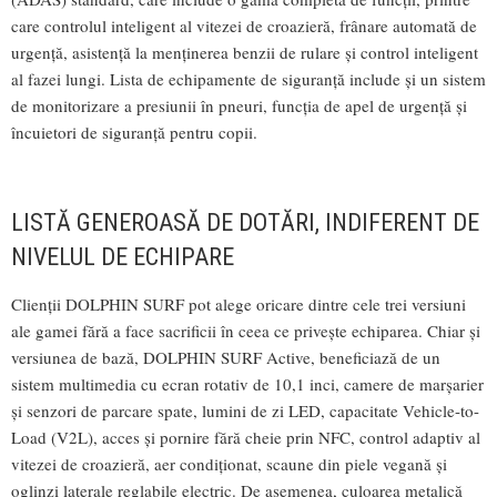
care controlul inteligent al vitezei de croazieră, frânare automată de
urgență, asistență la menținerea benzii de rulare și control inteligent
al fazei lungi. Lista de echipamente de siguranță include și un sistem
de monitorizare a presiunii în pneuri, funcția de apel de urgență și
încuietori de siguranță pentru copii.
LISTĂ GENEROASĂ DE DOTĂRI, INDIFERENT DE
NIVELUL DE ECHIPARE
Clienții DOLPHIN SURF pot alege oricare dintre cele trei versiuni
ale gamei fără a face sacrificii în ceea ce privește echiparea. Chiar și
versiunea de bază, DOLPHIN SURF Active, beneficiază de un
sistem multimedia cu ecran rotativ de 10,1 inci, camere de marșarier
și senzori de parcare spate, lumini de zi LED, capacitate Vehicle-to-
Load (V2L), acces și pornire fără cheie prin NFC, control adaptiv al
vitezei de croazieră, aer condiționat, scaune din piele vegană și
oglinzi laterale reglabile electric. De asemenea, culoarea metalică