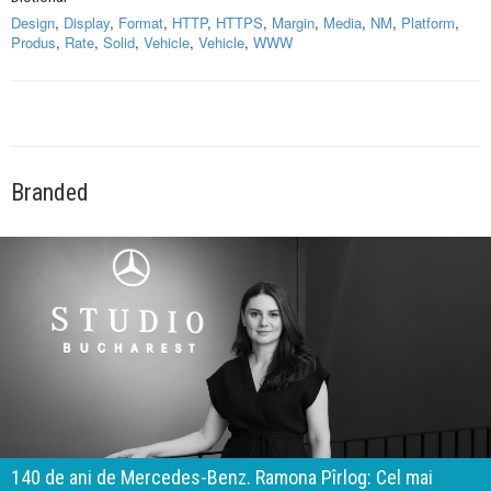
Design
,
Display
,
Format
,
HTTP
,
HTTPS
,
Margin
,
Media
,
NM
,
Platform
,
Produs
,
Rate
,
Solid
,
Vehicle
,
Vehicle
,
WWW
Branded
140 de ani de Mercedes-Benz. Ramona Pîrlog: Cel mai