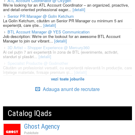
ATL Account Coordinator @ Oxygen
We’re looking for an ATL Account Coordinator – an organized, proactive,
and detail-oriented professional eager...
[detalii]
Senior PR Manager @ Golin Ketchum
La Golin Ketchum, căutăm un Senior PR Manager cu minimum 5 ani
experiență, care știe...
[detalii]
BTL Account Manager @ YES Communication
Job description: We're on the lookout for an awesome BTL Account
Manager to join our vibrant...
[detalii]
3D Artist – Shopper Experience @ Mercury360
Ai cel puțin 7 ani experiență în zona de BTL (evenimente, activări,
standuri și plasări...
[detalii]
Specialist Productie @ Godmother
Căutăm un profesionist versatil, cu experiență relevantă în producție, care
înțelege materiale, finisaje premium și...
[detalii]
vezi toate joburile
Adauga anunt de recrutare
Catalog IQads
Ghost Agency
Publicitate