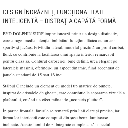
DESIGN ÎNDRĂZNEȚ, FUNCȚIONALITATE
INTELIGENTĂ – DISTRAȚIA CAPĂTĂ FORMĂ
BYD DOLPHIN SURF impresionează printr-un design distinctiv,
care atrage imediat atenția, îmbinând funcționalitatea cu un aer
sportiv și jucăuș. Privit din lateral, modelul prezintă un profil curbat,
fluid, ce contribuie la facilitarea unui spațiu interior remarcabil
pentru clasa sa. Conturul caroseriei, bine definit, urcă elegant pe
lateralele mașinii, oferindu-i un aspect dinamic, fiind accentuat de
jantele standard de 15 sau 16 inci.
Stâlpul C include un element cu model tip matrice de puncte,
inspirat de cristalele de gheață, care contribuie la separarea vizuală a
plafonului, creând un efect rafinat de „acoperiș plutitor”.
În partea frontală, farurile se remarcă prin linii clare și precise, iar
forma lor interioară este compusă din șase benzi luminoase
înclinate. Aceste lumini de zi integrate completează aspectul