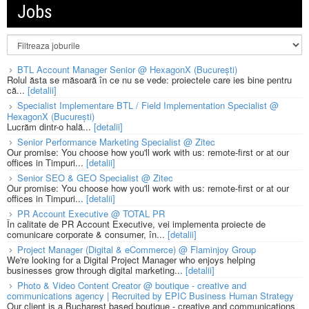
Jobs
BTL Account Manager Senior @ HexagonX (București)
Rolul ăsta se măsoară în ce nu se vede: proiectele care ies bine pentru
că...
[detalii]
Specialist Implementare BTL / Field Implementation Specialist @
HexagonX (București)
Lucrăm dintr-o hală...
[detalii]
Senior Performance Marketing Specialist @ Zitec
Our promise: You choose how you'll work with us: remote-first or at our
offices in Timpuri...
[detalii]
Senior SEO & GEO Specialist @ Zitec
Our promise: You choose how you'll work with us: remote-first or at our
offices in Timpuri...
[detalii]
PR Account Executive @ TOTAL PR
În calitate de PR Account Executive, vei implementa proiecte de
comunicare corporate & consumer, în...
[detalii]
Project Manager (Digital & eCommerce) @ Flaminjoy Group
We're looking for a Digital Project Manager who enjoys helping
businesses grow through digital marketing...
[detalii]
Photo & Video Content Creator @ boutique - creative and
communications agency | Recruited by EPIC Business Human Strategy
Our client is a Bucharest based boutique - creative and communications