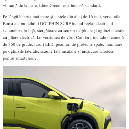
vibrantă de lansare, Lime Green, este inclusă standard.
Pe lângă bateria mai mare și jantele din aliaj de 16 inci, versiunile
Boost ale modelului DOLPHIN SURF includ reglaj electric al
scaunelor din față, ștergătoare cu senzor de ploaie și oglinzi laterale
cu pliere electrică. Iar versiunea de vârf, Comfort, include o cameră
de 360 de grade, faruri LED, geamuri de protecție spate, iluminare
pe oglinzile laterale, scaune față încălzite și încărcare wireless
pentru smartphone.