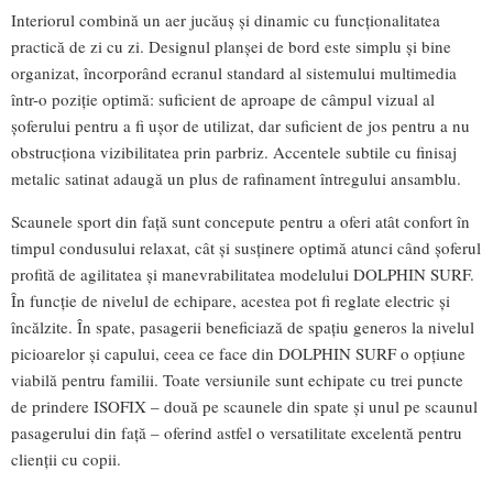
Interiorul combină un aer jucăuș și dinamic cu funcționalitatea
practică de zi cu zi. Designul planșei de bord este simplu și bine
organizat, încorporând ecranul standard al sistemului multimedia
într-o poziție optimă: suficient de aproape de câmpul vizual al
șoferului pentru a fi ușor de utilizat, dar suficient de jos pentru a nu
obstrucționa vizibilitatea prin parbriz. Accentele subtile cu finisaj
metalic satinat adaugă un plus de rafinament întregului ansamblu.
Scaunele sport din față sunt concepute pentru a oferi atât confort în
timpul condusului relaxat, cât și susținere optimă atunci când șoferul
profită de agilitatea și manevrabilitatea modelului DOLPHIN SURF.
În funcție de nivelul de echipare, acestea pot fi reglate electric și
încălzite. În spate, pasagerii beneficiază de spațiu generos la nivelul
picioarelor și capului, ceea ce face din DOLPHIN SURF o opțiune
viabilă pentru familii. Toate versiunile sunt echipate cu trei puncte
de prindere ISOFIX – două pe scaunele din spate și unul pe scaunul
pasagerului din față – oferind astfel o versatilitate excelentă pentru
clienții cu copii.