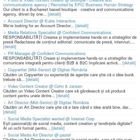
communications agency | Recruited by EPIC Business Human Strategy
Our client is a Bucharest based boutique - creative and communications
agency, driven by one...
[detalii]
Account Director @ Kubis Interactive
We’re looking for an Account Director...
[detalii]
Media Relations Specialist @ Confident Communications
RESPONSABILITĂȚI Crearea și implementarea hands-on a strategiilor de
presă Redactarea de conținut editorial: comunicate de presă, interviuri,...
[detalii]
PR Manager @ Confident Communications
RESPONSABILITĂȚI Creare și implementare hands-on a strategiilor de
comunicare integrată pentru clienți B2B & B2C Implicare activă...
[detalii]
Copywriter (Mid–Senior) @ Digitas România
Căutăm un Copywriter cu experiență de agenție care știe că o idee bună
trebuie să...
[detalii]
Video Content Creator @ Cohn & Jansen
Căutăm un Video Content Creator care să gândească și să producă
content pentru unele dintre...
[detalii]
Art Director (Mid–Senior) @ Digitas România
Căutăm un Art Director care știe că e tare când o idee arată bine, dar...
[detalii]
Social Media Specialist wanted @ Internet Corp
Ești pasionat(ă) de social media, content creation și tendințele digitale?
Ai un ochi format pentru...
[detalii]
Social Media Art Director @ pastel
Căutăm un Art Director cu experiență în social media, care să știe cum