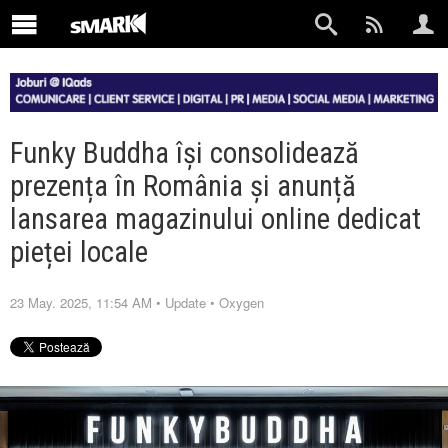
Funky Buddha își consolidează
prezența în România și anunță
lansarea magazinului online dedicat
pieței locale
23 May. 2025, 11:54 AM
•
Update
•
Oxygen