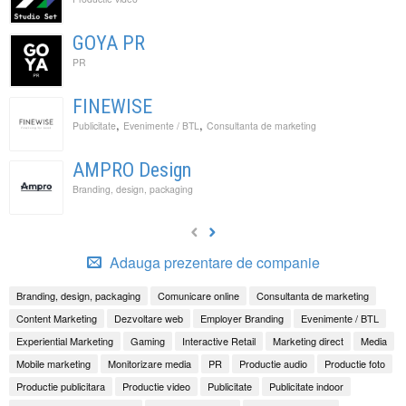
GOYA PR
PR
FINEWISE
,
,
Publicitate
Evenimente / BTL
Consultanta de marketing
AMPRO Design
Branding, design, packaging
Adauga prezentare de companie
Branding, design, packaging
Comunicare online
Consultanta de marketing
Content Marketing
Dezvoltare web
Employer Branding
Evenimente / BTL
Experiential Marketing
Gaming
Interactive Retail
Marketing direct
Media
Mobile marketing
Monitorizare media
PR
Productie audio
Productie foto
Productie publicitara
Productie video
Publicitate
Publicitate indoor