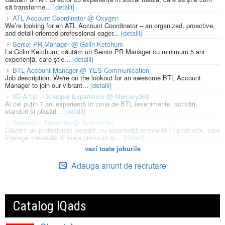
să transforme...
[detalii]
ATL Account Coordinator @ Oxygen
We’re looking for an ATL Account Coordinator – an organized, proactive,
and detail-oriented professional eager...
[detalii]
Senior PR Manager @ Golin Ketchum
La Golin Ketchum, căutăm un Senior PR Manager cu minimum 5 ani
experiență, care știe...
[detalii]
BTL Account Manager @ YES Communication
Job description: We're on the lookout for an awesome BTL Account
Manager to join our vibrant...
[detalii]
3D Artist – Shopper Experience @ Mercury360
Ai cel puțin 7 ani experiență în zona de BTL (evenimente, activări,
standuri și plasări...
[detalii]
Specialist Productie @ Godmother
Căutăm un profesionist versatil, cu experiență relevantă în producție, care
înțelege materiale, finisaje premium și...
[detalii]
vezi toate joburile
Adauga anunt de recrutare
Catalog IQads