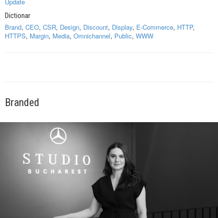
Update
Dictionar
Brand
,
CEO
,
CSR
,
Design
,
Discount
,
Display
,
E-Commerce
,
HTTP
,
HTTPS
,
Margin
,
Media
,
Omnichannel
,
Public
,
WWW
Branded