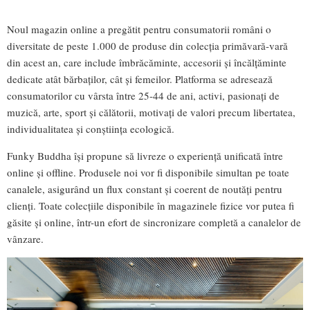
Noul magazin online a pregătit pentru consumatorii români o
diversitate de peste 1.000 de produse din colecția primăvară-vară
din acest an, care include îmbrăcăminte, accesorii și încălțăminte
dedicate atât bărbaților, cât și femeilor. Platforma se adresează
consumatorilor cu vârsta între 25-44 de ani, activi, pasionați de
muzică, arte, sport și călătorii, motivați de valori precum libertatea,
individualitatea și conștiința ecologică.
Funky Buddha își propune să livreze o experiență unificată între
online și offline. Produsele noi vor fi disponibile simultan pe toate
canalele, asigurând un flux constant și coerent de noutăți pentru
clienți. Toate colecțiile disponibile în magazinele fizice vor putea fi
găsite și online, într-un efort de sincronizare completă a canalelor de
vânzare.