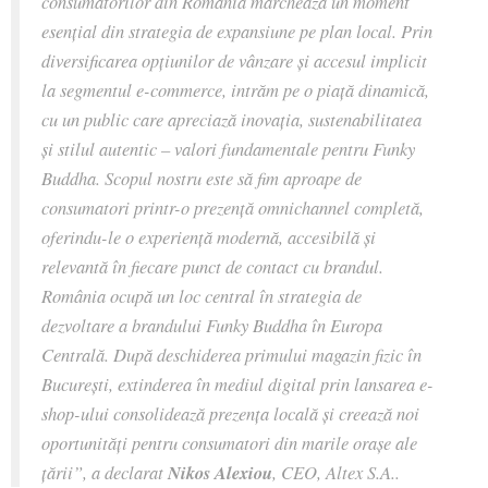
consumatorilor din România marchează un moment
esențial din strategia de expansiune pe plan local. Prin
diversificarea opțiunilor de vânzare și accesul implicit
la segmentul e-commerce, intrăm pe o piață dinamică,
cu un public care apreciază inovația, sustenabilitatea
și stilul autentic – valori fundamentale pentru Funky
Buddha. Scopul nostru este să fim aproape de
consumatori printr-o prezență omnichannel completă,
oferindu-le o experiență modernă, accesibilă și
relevantă în fiecare punct de contact cu brandul.
România ocupă un loc central în strategia de
dezvoltare a brandului Funky Buddha în Europa
Centrală. După deschiderea primului magazin fizic în
București, extinderea în mediul digital prin lansarea e-
shop-ului consolidează prezența locală și creează noi
oportunități pentru consumatori din marile orașe ale
țării”, a
declarat
Nikos Alexiou
, CEO, Altex S.A..