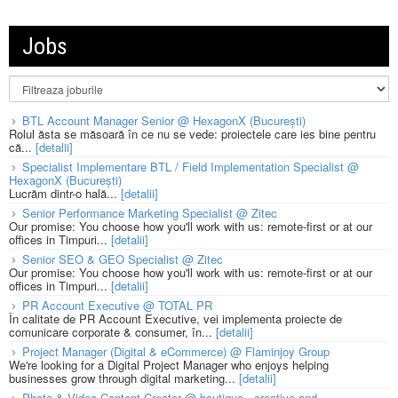
Jobs
BTL Account Manager Senior @ HexagonX (București)
Rolul ăsta se măsoară în ce nu se vede: proiectele care ies bine pentru
că...
[detalii]
Specialist Implementare BTL / Field Implementation Specialist @
HexagonX (București)
Lucrăm dintr-o hală...
[detalii]
Senior Performance Marketing Specialist @ Zitec
Our promise: You choose how you'll work with us: remote-first or at our
offices in Timpuri...
[detalii]
Senior SEO & GEO Specialist @ Zitec
Our promise: You choose how you'll work with us: remote-first or at our
offices in Timpuri...
[detalii]
PR Account Executive @ TOTAL PR
În calitate de PR Account Executive, vei implementa proiecte de
comunicare corporate & consumer, în...
[detalii]
Project Manager (Digital & eCommerce) @ Flaminjoy Group
We're looking for a Digital Project Manager who enjoys helping
businesses grow through digital marketing...
[detalii]
Photo & Video Content Creator @ boutique - creative and