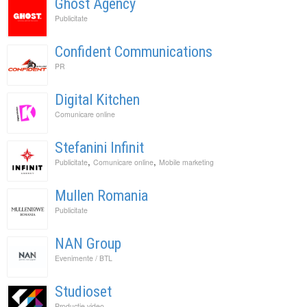
Ghost Agency
Publicitate
Confident Communications
PR
Digital Kitchen
Comunicare online
Stefanini Infinit
,
,
Publicitate
Comunicare online
Mobile marketing
Mullen Romania
Publicitate
NAN Group
Evenimente / BTL
Studioset
Productie video