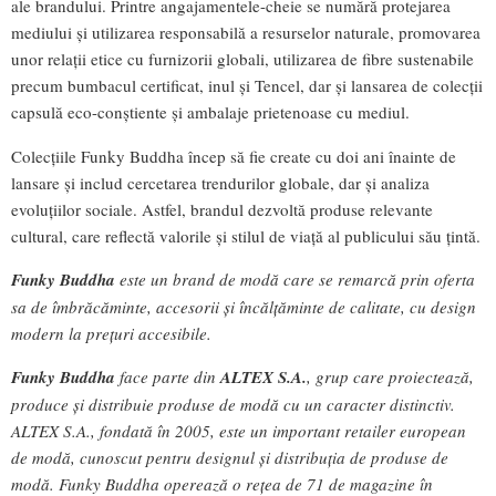
ale brandului. Printre angajamentele-cheie se numără protejarea
mediului și utilizarea responsabilă a resurselor naturale, promovarea
unor relații etice cu furnizorii globali, utilizarea de fibre sustenabile
precum bumbacul certificat, inul și Tencel, dar și lansarea de colecții
capsulă eco-conștiente și ambalaje prietenoase cu mediul.
Colecțiile Funky Buddha încep să fie create cu doi ani înainte de
lansare și includ cercetarea trendurilor globale, dar și analiza
evoluțiilor sociale. Astfel, brandul dezvoltă produse relevante
cultural, care reflectă valorile și stilul de viață al publicului său țintă.
Funky Buddha
este un brand de modă care se remarcă prin oferta
sa de îmbrăcăminte, accesorii și încălțăminte de calitate, cu design
modern la prețuri accesibile.
Funky Buddha
face parte din
ALTEX S.A.
, grup care proiectează,
produce și distribuie produse de modă cu un caracter distinctiv.
ALTEX S.A., fondată în 2005, este un important retailer european
de modă, cunoscut pentru designul și distribuția de produse de
modă. Funky Buddha operează o rețea de 71 de magazine în