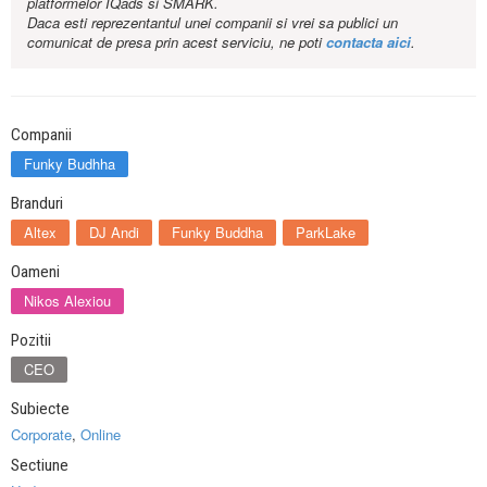
platformelor IQads si SMARK.
Daca esti reprezentantul unei companii si vrei sa publici un
comunicat de presa prin acest serviciu, ne poti
contacta aici
.
Companii
Funky Budhha
Branduri
Altex
DJ Andi
Funky Buddha
ParkLake
Oameni
Nikos Alexiou
Pozitii
CEO
Subiecte
Corporate
,
Online
Sectiune