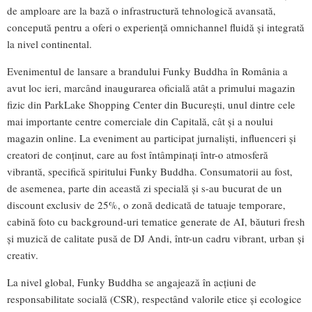
de amploare are la bază o infrastructură tehnologică avansată,
concepută pentru a oferi o experiență omnichannel fluidă și integrată
la nivel continental.
Evenimentul de lansare a brandului Funky Buddha în România a
avut loc ieri, marcând inaugurarea oficială atât a primului magazin
fizic din ParkLake Shopping Center din București, unul dintre cele
mai importante centre comerciale din Capitală, cât și a noului
magazin online. La eveniment au participat jurnaliști, influenceri și
creatori de conținut, care au fost întâmpinați într-o atmosferă
vibrantă, specifică spiritului Funky Buddha. Consumatorii au fost,
de asemenea, parte din această zi specială și s-au bucurat de un
discount exclusiv de 25%, o zonă dedicată de tatuaje temporare,
cabină foto cu background-uri tematice generate de AI, băuturi fresh
și muzică de calitate pusă de DJ Andi, într-un cadru vibrant, urban și
creativ.
La nivel global, Funky Buddha se angajează în acțiuni de
responsabilitate socială (CSR), respectând valorile etice și ecologice