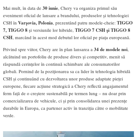
30 iunie
Mai mult, în data de
, Chery va organiza primul său
eveniment oficial de lansare a brandului, produselor și tehnologiei
Varșovia, Polonia
TIGGO
CSH în
, prezentând patru modele-cheie:
7, TIGGO 8
TIGGO 7 CSH și TIGGO 8
și versiunile lor hibride,
CSH
, marcând în acest mod debutul lor oficial pe piața europeană.
34 de modele noi
Privind spre viitor, Chery are în plan lansarea a
,
alcătuind un portofoliu de produse divers și competitiv, menit să
răspundă cerințelor în continuă schimbare ale consumatorilor
globali. Pornind de la poziționarea sa ca lider în tehnologia hibridă
CSH și continuând cu dezvoltarea unor produse adaptate pieței
europene, fiecare acțiune strategică a Chery reflectă angajamentul
ferm față de o creștere sustenabilă pe termen lung – nu doar prin
comercializarea de vehicule, ci și prin consolidarea unei prezențe
durabile în Europa, ca partener activ în tranziția către o mobilitate
verde.