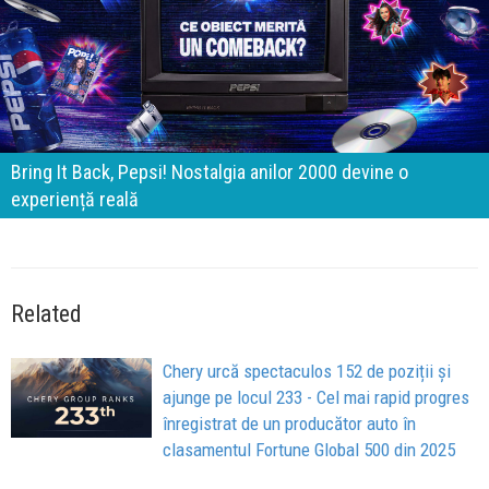
Bring It Back, Pepsi! Nostalgia anilor 2000 devine o
experiență reală
Related
Chery urcă spectaculos 152 de poziții și
ajunge pe locul 233 - Cel mai rapid progres
înregistrat de un producător auto în
clasamentul Fortune Global 500 din 2025