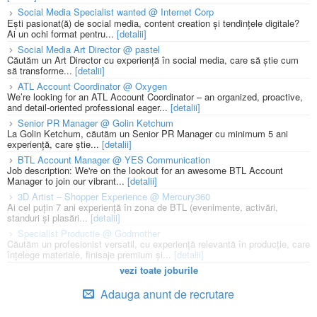
Social Media Specialist wanted @ Internet Corp
Ești pasionat(ă) de social media, content creation și tendințele digitale?
Ai un ochi format pentru...
[detalii]
Social Media Art Director @ pastel
Căutăm un Art Director cu experiență în social media, care să știe cum
să transforme...
[detalii]
ATL Account Coordinator @ Oxygen
We’re looking for an ATL Account Coordinator – an organized, proactive,
and detail-oriented professional eager...
[detalii]
Senior PR Manager @ Golin Ketchum
La Golin Ketchum, căutăm un Senior PR Manager cu minimum 5 ani
experiență, care știe...
[detalii]
BTL Account Manager @ YES Communication
Job description: We're on the lookout for an awesome BTL Account
Manager to join our vibrant...
[detalii]
3D Artist – Shopper Experience @ Mercury360
Ai cel puțin 7 ani experiență în zona de BTL (evenimente, activări,
standuri și plasări...
[detalii]
Specialist Productie @ Godmother
Căutăm un profesionist versatil, cu experiență relevantă în producție, care
înțelege materiale, finisaje premium și...
[detalii]
vezi toate joburile
Adauga anunt de recrutare