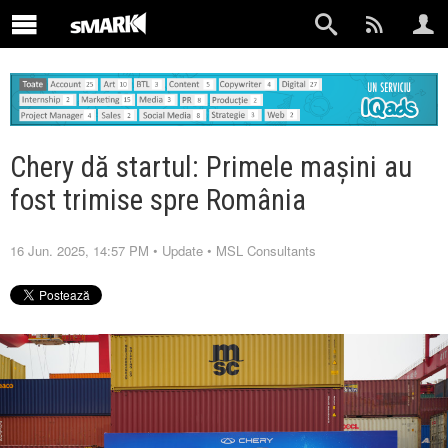
Chery dă startul: Primele mașini au
fost trimise spre România
16 Jun. 2025, 14:57 PM
•
Update
•
MSL Consultants