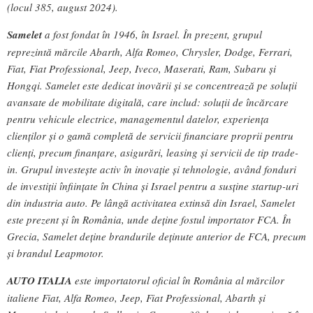
(locul 385, august 2024).
Samelet
a fost fondat în 1946, în Israel. În prezent, grupul
reprezintă mărcile Abarth, Alfa Romeo, Chrysler, Dodge, Ferrari,
Fiat, Fiat Professional, Jeep, Iveco, Maserati, Ram, Subaru și
Hongqi. Samelet este dedicat inovării și se concentrează pe soluții
avansate de mobilitate digitală, care includ: soluții de încărcare
pentru vehicule electrice, managementul datelor, experiența
clienților și o gamă completă de servicii financiare proprii pentru
clienți, precum finanțare, asigurări, leasing și servicii de tip trade-
in. Grupul investește activ în inovație și tehnologie, având fonduri
de investiții înființate în China și Israel pentru a susține startup-uri
din industria auto. Pe lângă activitatea extinsă din Israel, Samelet
este prezent și în România, unde deține fostul importator FCA. În
Grecia, Samelet deține brandurile deținute anterior de FCA, precum
și brandul Leapmotor.
AUTO ITALIA
este importatorul oficial în România al mărcilor
italiene Fiat, Alfa Romeo, Jeep, Fiat Professional, Abarth și