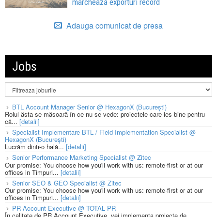
marchează exporturi record
Adauga comunicat de presa
Jobs
BTL Account Manager Senior @ HexagonX (București)
Rolul ăsta se măsoară în ce nu se vede: proiectele care ies bine pentru
că...
[detalii]
Specialist Implementare BTL / Field Implementation Specialist @
HexagonX (București)
Lucrăm dintr-o hală...
[detalii]
Senior Performance Marketing Specialist @ Zitec
Our promise: You choose how you'll work with us: remote-first or at our
offices in Timpuri...
[detalii]
Senior SEO & GEO Specialist @ Zitec
Our promise: You choose how you'll work with us: remote-first or at our
offices in Timpuri...
[detalii]
PR Account Executive @ TOTAL PR
În calitate de PR Account Executive, vei implementa proiecte de