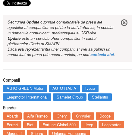
Sectiunea
Update
cuprinde comunicatele de presa ale
agentiilor si companiilor cu privire la activitatea lor, in special
in domeniile comunicarii, marketingului si CSR-ului.
Update
este un serviciu oferit companiilor in cadrul
platformelor IQads si SMARK.
Daca esti reprezentantul unei companii si vrei sa publici un
comunicat de presa prin acest serviciu, ne poti
contacta aici
.
Companii
AUTO GREEN Motor
AUTO ITALIA
Iveco
Leapmotor International
Samelet Group
Stellantis
Branduri
Abarth
Alfa Romeo
Chery
Chrysler
Dodge
Ferrari
Fiat
Fortune Global 500
Jeep
Leapmotor
Maserati
Subaru
Uniunea Europeana