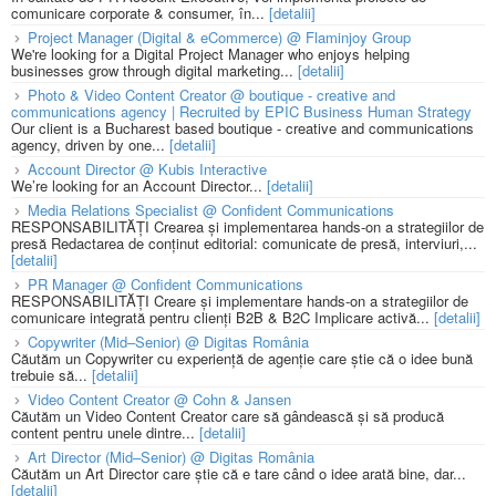
comunicare corporate & consumer, în...
[detalii]
Project Manager (Digital & eCommerce) @ Flaminjoy Group
We're looking for a Digital Project Manager who enjoys helping
businesses grow through digital marketing...
[detalii]
Photo & Video Content Creator @ boutique - creative and
communications agency | Recruited by EPIC Business Human Strategy
Our client is a Bucharest based boutique - creative and communications
agency, driven by one...
[detalii]
Account Director @ Kubis Interactive
We’re looking for an Account Director...
[detalii]
Media Relations Specialist @ Confident Communications
RESPONSABILITĂȚI Crearea și implementarea hands-on a strategiilor de
presă Redactarea de conținut editorial: comunicate de presă, interviuri,...
[detalii]
PR Manager @ Confident Communications
RESPONSABILITĂȚI Creare și implementare hands-on a strategiilor de
comunicare integrată pentru clienți B2B & B2C Implicare activă...
[detalii]
Copywriter (Mid–Senior) @ Digitas România
Căutăm un Copywriter cu experiență de agenție care știe că o idee bună
trebuie să...
[detalii]
Video Content Creator @ Cohn & Jansen
Căutăm un Video Content Creator care să gândească și să producă
content pentru unele dintre...
[detalii]
Art Director (Mid–Senior) @ Digitas România
Căutăm un Art Director care știe că e tare când o idee arată bine, dar...
[detalii]