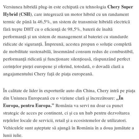
Chery Super
Versiunea hibridă plug-in este echipată cu tehnologia
Hybrid (CSH)
, care integrează un motor hibrid cu un randament
termic de până la 46,5%, un sistem de transmisie hibridă electrică
fără trepte DHT cu o eficiență de 98,5%, baterii de înaltă
performanță și un sistem de management al bateriei cu standarde
ridicate de siguranță. Împreună, acestea propun o soluție completă
de mobilitate sustenabilă, însemnând consum redus de combustibil,
performanță ridicată și funcționare silențioasă, răspunzând perfect
cerințelor pieței europene și oferind, totodată, o dovadă clară a
angajamentului Chery față de piața europeană.
În calitate de lider în exporturile auto din China, Chery intră pe piața
„În
din Uniunea Europeană cu o viziune clară și încrezătoare:
Europa, pentru Europa.”
România va servi nu doar ca punct
strategic de acces pe continent, ci și ca un hub pentru dezvoltarea
rețelelor locale de servicii, retail și a ecosistemelor de utilizatori.
Vehiculele sunt așteptate să ajungă în România în a doua jumătate a
lunii iulie.