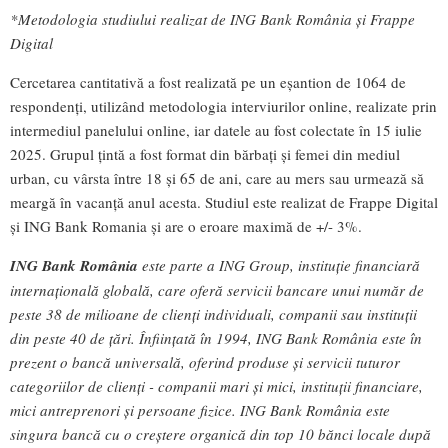
*Metodologia studiului realizat de ING Bank România și Frappe
Digital
Cercetarea cantitativă a fost realizată pe un eșantion de 1064 de
respondenți, utilizând metodologia interviurilor online, realizate prin
intermediul panelului online, iar datele au fost colectate în 15 iulie
2025. Grupul țintă a fost format din bărbați și femei din mediul
urban, cu vârsta între 18 și 65 de ani, care au mers sau urmează să
meargă în vacanță anul acesta. Studiul este realizat de Frappe Digital
și ING Bank Romania și are o eroare maximă de +/- 3%.
ING Bank România
este parte a ING Group, instituție financiară
internațională globală, care oferă servicii bancare unui număr de
peste 38 de milioane de clienți individuali, companii sau instituții
din peste 40 de țări. Înființată în 1994, ING Bank România este în
prezent o bancă universală, oferind produse și servicii tuturor
categoriilor de clienți - companii mari și mici, instituții financiare,
mici antreprenori și persoane fizice. ING Bank România este
singura bancă cu o creștere organică din top 10 bănci locale după