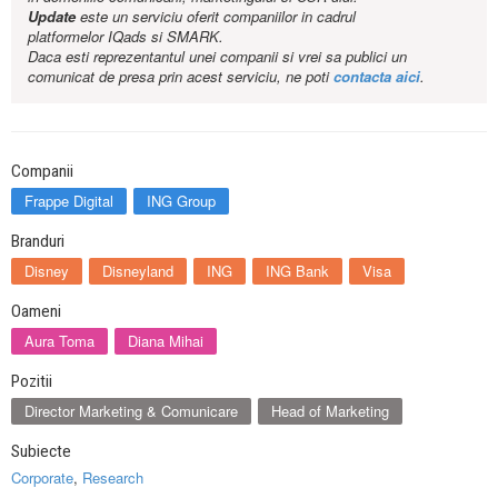
Update
este un serviciu oferit companiilor in cadrul
platformelor IQads si SMARK.
Daca esti reprezentantul unei companii si vrei sa publici un
comunicat de presa prin acest serviciu, ne poti
contacta aici
.
Companii
Frappe Digital
ING Group
Branduri
Disney
Disneyland
ING
ING Bank
Visa
Oameni
Aura Toma
Diana Mihai
Pozitii
Director Marketing & Comunicare
Head of Marketing
Subiecte
Corporate
,
Research