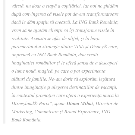
vârstă, nu doar o etapă a copilăriei, iar noi ne ghidăm
după convingerea că visele pot deveni transformatoare
dacă le dăm spațiu să crească. La ING Bank România,
vrem să ne ajutăm clienții să își transforme visele în
realitate. Aceasta se află, de altfel, și la baza
parteneriatului strategic dintre VISA și Disney® care,
împreună cu ING Bank România, dau credit
imaginației românilor și le oferă șansa de a descoperi
o lume nouă, magică, pe care o pot experimenta
alături de familie. Ne-am dorit să explorăm legătura
dintre imaginație și alegerea destinațiilor de vacanță,
în contextul promoției care oferă o experiență unică la
Disneyland® Paris”, spune
Diana Mihai
, Director de
Marketing, Comunicare și Brand Experience, ING
Bank România.