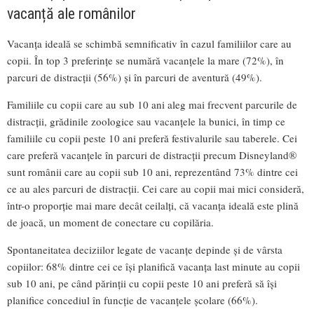
vacanță ale românilor
Vacanța ideală se schimbă semnificativ în cazul familiilor care au
copii. În top 3 preferințe se numără vacanțele la mare (72%), în
parcuri de distracții (56%) și în parcuri de aventură (49%).
Familiile cu copii care au sub 10 ani aleg mai frecvent parcurile de
distracții, grădinile zoologice sau vacanțele la bunici, în timp ce
familiile cu copii peste 10 ani preferă festivalurile sau taberele. Cei
care preferă vacanțele în parcuri de distracții precum Disneyland®
sunt românii care au copii sub 10 ani, reprezentând 73% dintre cei
ce au ales parcuri de distracții. Cei care au copii mai mici consideră,
într-o proporție mai mare decât ceilalți, că vacanța ideală este plină
de joacă, un moment de conectare cu copilăria.
Spontaneitatea deciziilor legate de vacanțe depinde și de vârsta
copiilor: 68% dintre cei ce își planifică vacanța last minute au copii
sub 10 ani, pe când părinții cu copii peste 10 ani preferă să își
planifice concediul în funcție de vacanțele școlare (66%).