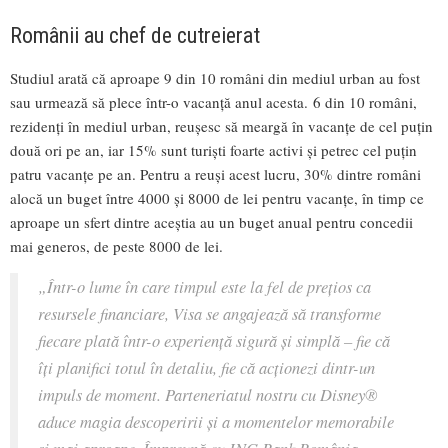
Românii au chef de cutreierat
Studiul arată că aproape 9 din 10 români din mediul urban au fost
sau urmează să plece într-o vacanță anul acesta. 6 din 10 români,
rezidenți în mediul urban, reușesc să meargă în vacanțe de cel puțin
două ori pe an, iar 15% sunt turiști foarte activi și petrec cel puțin
patru vacanțe pe an. Pentru a reuși acest lucru, 30% dintre români
alocă un buget între 4000 și 8000 de lei pentru vacanțe, în timp ce
aproape un sfert dintre aceștia au un buget anual pentru concedii
mai generos, de peste 8000 de lei.
„Într-o lume în care timpul este la fel de prețios ca
resursele financiare, Visa se angajează să transforme
fiecare plată într-o experiență sigură și simplă – fie că
îți planifici totul în detaliu, fie că acționezi dintr-un
impuls de moment. Parteneriatul nostru cu Disney®
aduce magia descoperirii și a momentelor memorabile