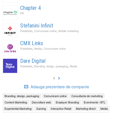
Chapter 4
PR
Stefanini Infinit
,
,
Publicitate
Comunicare online
Mobile marketing
CMX Links
,
,
Publicitate
Media
Comunicare online
Dare Digital
,
,
Publicitate
Branding, design, packaging
Media
Adauga prezentare de companie
Branding, design, packaging
Comunicare online
Consultanta de marketing
Content Marketing
Dezvoltare web
Employer Branding
Evenimente / BTL
Experiential Marketing
Gaming
Interactive Retail
Marketing direct
Media