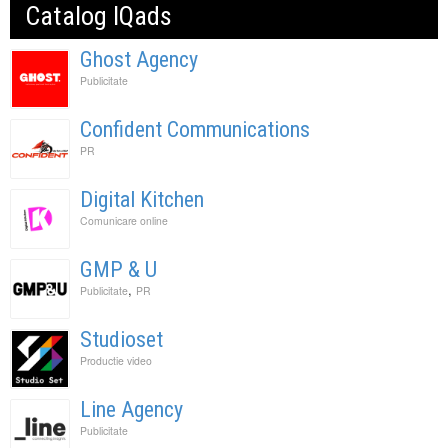
Catalog IQads
Ghost Agency
Publicitate
Confident Communications
PR
Digital Kitchen
Comunicare online
GMP & U
,
Publicitate
PR
Studioset
Productie video
Line Agency
Publicitate