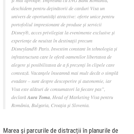
și mai aproape. Împreună cu ING Bank România,
deschidem pentru deținătorii de carduri Visa un
univers de oportunități atractive: oferte unice pentru
portofoliul impresionant de produse și servicii
Disney®, acces privilegiat la evenimente exclusive și
experiențe de neuitat în destinații precum
Disneyland® Paris. Investim constant în tehnologia și
infrastructura care le oferă oamenilor libertatea de
alegere și posibilitatea de a fi prezenți în clipele care
contează. Vacanțele înseamnă mai mult decât o simplă
evadare – sunt despre descoperire și autonomie, iar
Visa este alături de consumatori la fiecare pas”,
declară
Aura Toma
, Head of Marketing Visa pentru
România, Bulgaria, Croația și Slovenia.
Marea și parcurile de distracții în planurile de