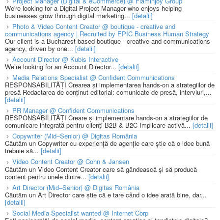
Project Manager (Digital & eCommerce) @ Flaminjoy Group
We're looking for a Digital Project Manager who enjoys helping
businesses grow through digital marketing...
[detalii]
Photo & Video Content Creator @ boutique - creative and
communications agency | Recruited by EPIC Business Human Strategy
Our client is a Bucharest based boutique - creative and communications
agency, driven by one...
[detalii]
Account Director @ Kubis Interactive
We’re looking for an Account Director...
[detalii]
Media Relations Specialist @ Confident Communications
RESPONSABILITĂȚI Crearea și implementarea hands-on a strategiilor de
presă Redactarea de conținut editorial: comunicate de presă, interviuri,...
[detalii]
PR Manager @ Confident Communications
RESPONSABILITĂȚI Creare și implementare hands-on a strategiilor de
comunicare integrată pentru clienți B2B & B2C Implicare activă...
[detalii]
Copywriter (Mid–Senior) @ Digitas România
Căutăm un Copywriter cu experiență de agenție care știe că o idee bună
trebuie să...
[detalii]
Video Content Creator @ Cohn & Jansen
Căutăm un Video Content Creator care să gândească și să producă
content pentru unele dintre...
[detalii]
Art Director (Mid–Senior) @ Digitas România
Căutăm un Art Director care știe că e tare când o idee arată bine, dar...
[detalii]
Social Media Specialist wanted @ Internet Corp