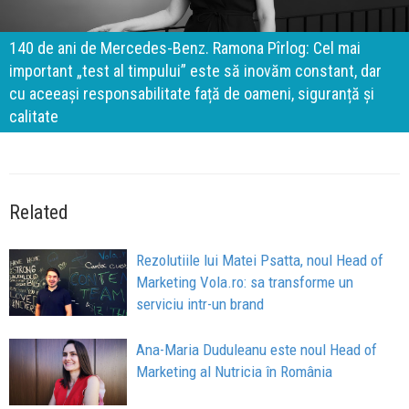
140 de ani de Mercedes-Benz. Ramona Pîrlog: Cel mai
important „test al timpului” este să inovăm constant, dar
cu aceeași responsabilitate față de oameni, siguranță și
calitate
Related
Rezolutiile lui Matei Psatta, noul Head of
Marketing Vola.ro: sa transforme un
serviciu intr-un brand
Ana-Maria Duduleanu este noul Head of
Marketing al Nutricia în România