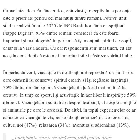
Capacitatea de a rămâne curios, entuziast și receptiv la experiențe
este o prioritate pentru cei mai mulți dintre români. Potrivit unui
studiu realizat în iulie 2025 de ING Bank România cu sprijinul
Frappe Digital*, 93% dintre români consideră că este foarte
important și mai degrabă important să își mențină spiritul de copil,
chiar și la vârsta adultă. Cu cât respondenții sunt mai tineri, cu atât
aceștia consideră că este mai important să-și păstreze spiritul ludic.
În perioada verii, vacanțele în destinații noi reprezintă un mod prin
care oamenii își conservă spiritul creativ și își regăsesc inspirația.
70% dintre români spun că vacanțele îi ajută cel mai mult să fie
creativi, în timp ce sportul și activitățile în aer liber îi inspiră pe 59%
dintre ei. Vacanțele nu sunt doar despre destinații, ci despre emoțiile
și amintirile pe care le creează. De altfel, în topul experiențelor ce ar
caracteriza vacanța de vis, respondenții enumeră descoperirea de
culturi noi (47%), relaxarea (34%), aventura și adrenalina (13%).
„Imaginația este o resursă esențială pentru orice