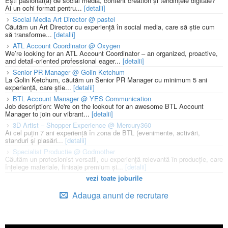
Ești pasionat(ă) de social media, content creation și tendințele digitale?
Ai un ochi format pentru...
[detalii]
Social Media Art Director @ pastel
Căutăm un Art Director cu experiență în social media, care să știe cum
să transforme...
[detalii]
ATL Account Coordinator @ Oxygen
We’re looking for an ATL Account Coordinator – an organized, proactive,
and detail-oriented professional eager...
[detalii]
Senior PR Manager @ Golin Ketchum
La Golin Ketchum, căutăm un Senior PR Manager cu minimum 5 ani
experiență, care știe...
[detalii]
BTL Account Manager @ YES Communication
Job description: We're on the lookout for an awesome BTL Account
Manager to join our vibrant...
[detalii]
3D Artist – Shopper Experience @ Mercury360
Ai cel puțin 7 ani experiență în zona de BTL (evenimente, activări,
standuri și plasări...
[detalii]
Specialist Productie @ Godmother
Căutăm un profesionist versatil, cu experiență relevantă în producție, care
înțelege materiale, finisaje premium și...
[detalii]
vezi toate joburile
Adauga anunt de recrutare