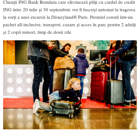
Clienții ING Bank România care efectuează plăți cu cardul de credit
ING între 20 iulie și 30 septembrie vor fi înscriși automat la tragerea
la sorți a unei excursii la Disneyland® Paris. Premiul constă într-un
pachet all-inclusive, transport, cazare și acces în parc pentru 2 adulți
și 2 copii minori, timp de două zile.