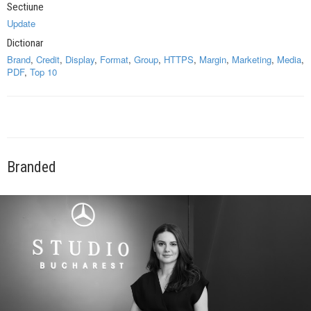
Sectiune
Update
Dictionar
Brand
,
Credit
,
Display
,
Format
,
Group
,
HTTPS
,
Margin
,
Marketing
,
Media
,
PDF
,
Top 10
Branded