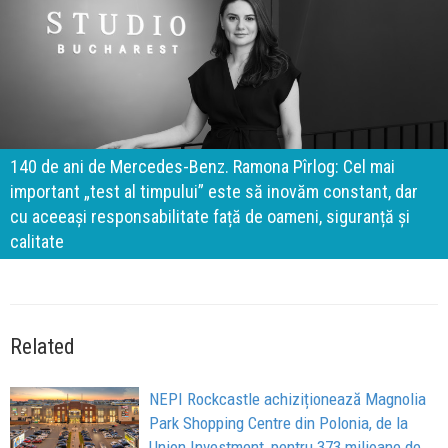
140 de ani de Mercedes-Benz. Ramona Pîrlog: Cel mai
important „test al timpului” este să inovăm constant, dar
cu aceeași responsabilitate față de oameni, siguranță și
calitate
Related
NEPI Rockcastle achiziționează Magnolia
Park Shopping Centre din Polonia, de la
Union Investment, pentru 373 milioane de