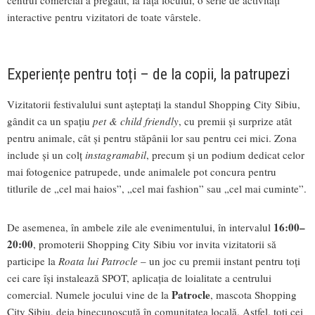
centrul comercial a pregătit, la fața locului, o serie de activități
interactive pentru vizitatori de toate vârstele.
Experiențe pentru toți – de la copii, la patrupezi
Vizitatorii festivalului sunt așteptați la standul Shopping City Sibiu,
gândit ca un spațiu
pet & child friendly
, cu premii și surprize atât
pentru animale, cât și pentru stăpânii lor sau pentru cei mici. Zona
include și un colț
instagramabil
, precum și un podium dedicat celor
mai fotogenice patrupede, unde animalele pot concura pentru
titlurile de „cel mai haios”, „cel mai fashion” sau „cel mai cuminte”.
16:00–
De asemenea, în ambele zile ale evenimentului, în intervalul
20:00
, promoterii Shopping City Sibiu vor invita vizitatorii să
participe la
Roata lui Patrocle
– un joc cu premii instant pentru toți
cei care își instalează SPOT, aplicația de loialitate a centrului
Patrocle
comercial. Numele jocului vine de la
, mascota Shopping
City Sibiu, deja binecunoscută în comunitatea locală. Astfel, toți cei