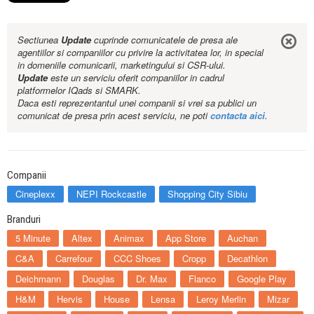
Sectiunea
Update
cuprinde comunicatele de presa ale
agentiilor si companiilor cu privire la activitatea lor, in special
in domeniile comunicarii, marketingului si CSR-ului.
Update
este un serviciu oferit companiilor in cadrul
platformelor IQads si SMARK.
Daca esti reprezentantul unei companii si vrei sa publici un
comunicat de presa prin acest serviciu, ne poti
contacta aici
.
Companii
Cineplexx
NEPI Rockcastle
Shopping City Sibiu
Branduri
5 Minute
Altex
Animax
App Store
Auchan
C&A
Carrefour
CCC Shoes
Cropp
Decathlon
Deichmann
Douglas
Dr. Max
Flanco
Google Play
H&M
Hervis
House
Lensa
Leroy Merlin
Mizar