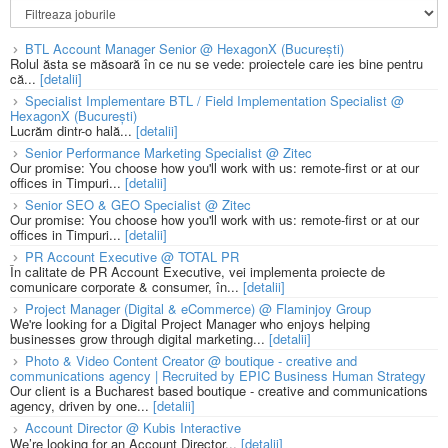
BTL Account Manager Senior @ HexagonX (București)
Rolul ăsta se măsoară în ce nu se vede: proiectele care ies bine pentru
că...
[detalii]
Specialist Implementare BTL / Field Implementation Specialist @
HexagonX (București)
Lucrăm dintr-o hală...
[detalii]
Senior Performance Marketing Specialist @ Zitec
Our promise: You choose how you'll work with us: remote-first or at our
offices in Timpuri...
[detalii]
Senior SEO & GEO Specialist @ Zitec
Our promise: You choose how you'll work with us: remote-first or at our
offices in Timpuri...
[detalii]
PR Account Executive @ TOTAL PR
În calitate de PR Account Executive, vei implementa proiecte de
comunicare corporate & consumer, în...
[detalii]
Project Manager (Digital & eCommerce) @ Flaminjoy Group
We're looking for a Digital Project Manager who enjoys helping
businesses grow through digital marketing...
[detalii]
Photo & Video Content Creator @ boutique - creative and
communications agency | Recruited by EPIC Business Human Strategy
Our client is a Bucharest based boutique - creative and communications
agency, driven by one...
[detalii]
Account Director @ Kubis Interactive
We’re looking for an Account Director...
[detalii]