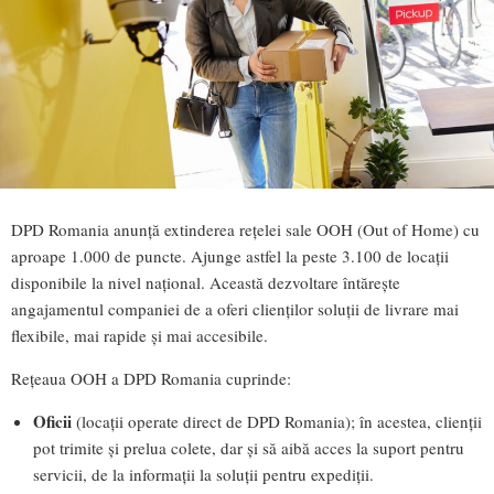
DPD Romania anunță extinderea rețelei sale OOH (Out of Home) cu
aproape 1.000 de puncte. Ajunge astfel la peste 3.100 de locații
disponibile la nivel național. Această dezvoltare întărește
angajamentul companiei de a oferi clienților soluții de livrare mai
flexibile, mai rapide și mai accesibile.
Rețeaua OOH a DPD Romania cuprinde:
Oficii
(locații operate direct de DPD Romania); în acestea, clienții
pot trimite și prelua colete, dar și să aibă acces la suport pentru
servicii, de la informații la soluții pentru expediții.