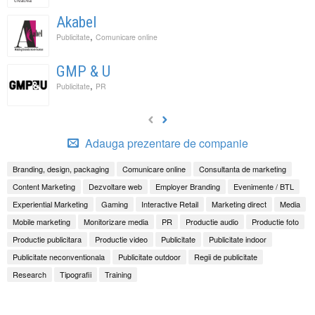
Akabel
,
Publicitate
Comunicare online
GMP & U
,
Publicitate
PR
Adauga prezentare de companie
Branding, design, packaging
Comunicare online
Consultanta de marketing
Content Marketing
Dezvoltare web
Employer Branding
Evenimente / BTL
Experiential Marketing
Gaming
Interactive Retail
Marketing direct
Media
Mobile marketing
Monitorizare media
PR
Productie audio
Productie foto
Productie publicitara
Productie video
Publicitate
Publicitate indoor
Publicitate neconventionala
Publicitate outdoor
Regii de publicitate
Research
Tipografii
Training