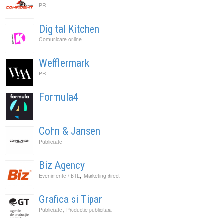
PR
Digital Kitchen
Comunicare online
Wefflermark
PR
Formula4
Cohn & Jansen
Publicitate
Biz Agency
,
Evenimente / BTL
Marketing direct
Grafica si Tipar
,
Publicitate
Productie publicitara