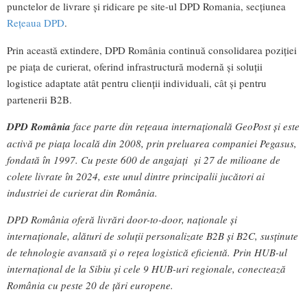
punctelor de livrare și ridicare pe site-ul DPD Romania, secțiunea
Rețeaua DPD
.
Prin această extindere, DPD România continuă consolidarea poziției
pe piața de curierat, oferind infrastructură modernă și soluții
logistice adaptate atât pentru clienții individuali, cât și pentru
partenerii B2B.
DPD România
face parte din rețeaua internațională GeoPost și este
activă pe piața locală din 2008, prin preluarea companiei Pegasus,
fondată în 1997. Cu peste 600 de angajați și 27 de milioane de
colete livrate în 2024, este unul dintre principalii jucători ai
industriei de curierat din România.
DPD România oferă livrări door-to-door, naționale și
internaționale, alături de soluții personalizate B2B și B2C, susținute
de tehnologie avansată și o rețea logistică eficientă. Prin HUB-ul
internațional de la Sibiu și cele 9 HUB-uri regionale, conectează
România cu peste 20 de țări europene.