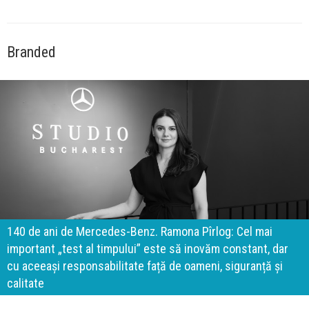
Branded
140 de ani de Mercedes-Benz. Ramona Pîrlog: Cel mai
important „test al timpului” este să inovăm constant, dar
cu aceeași responsabilitate față de oameni, siguranță și
calitate