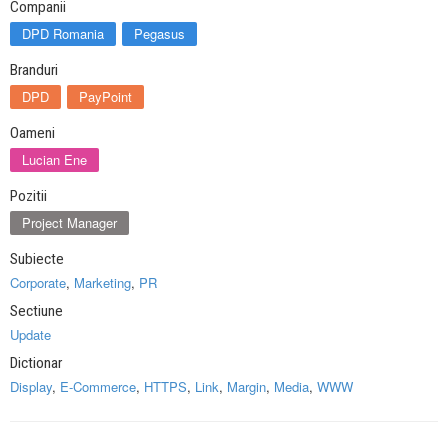
Companii
DPD Romania
Pegasus
Branduri
DPD
PayPoint
Oameni
Lucian Ene
Pozitii
Project Manager
Subiecte
Corporate
,
Marketing
,
PR
Sectiune
Update
Dictionar
Display
,
E-Commerce
,
HTTPS
,
Link
,
Margin
,
Media
,
WWW