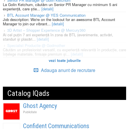
Senior PR Manager @ Golin Ketchum
La Golin Ketchum, căutăm un Senior PR Manager cu minimum 5 ani
experiență, care știe...
[detalii]
BTL Account Manager @ YES Communication
Job description: We're on the lookout for an awesome BTL Account
Manager to join our vibrant...
[detalii]
3D Artist – Shopper Experience @ Mercury360
Ai cel puțin 7 ani experiență în zona de BTL (evenimente, activări,
standuri și plasări...
[detalii]
Specialist Productie @ Godmother
Căutăm un profesionist versatil, cu experiență relevantă în producție, care
înțelege materiale, finisaje premium și...
[detalii]
vezi toate joburile
Adauga anunt de recrutare
Catalog IQads
Ghost Agency
Publicitate
Confident Communications