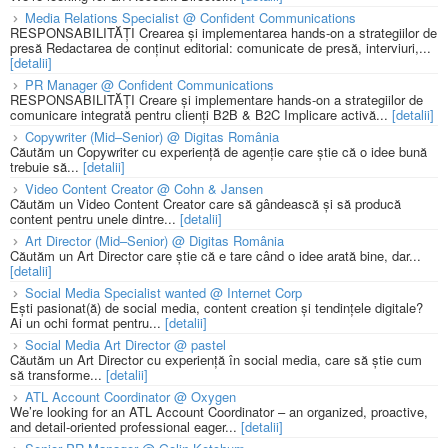
Media Relations Specialist @ Confident Communications
RESPONSABILITĂȚI Crearea și implementarea hands-on a strategiilor de
presă Redactarea de conținut editorial: comunicate de presă, interviuri,...
[detalii]
PR Manager @ Confident Communications
RESPONSABILITĂȚI Creare și implementare hands-on a strategiilor de
comunicare integrată pentru clienți B2B & B2C Implicare activă...
[detalii]
Copywriter (Mid–Senior) @ Digitas România
Căutăm un Copywriter cu experiență de agenție care știe că o idee bună
trebuie să...
[detalii]
Video Content Creator @ Cohn & Jansen
Căutăm un Video Content Creator care să gândească și să producă
content pentru unele dintre...
[detalii]
Art Director (Mid–Senior) @ Digitas România
Căutăm un Art Director care știe că e tare când o idee arată bine, dar...
[detalii]
Social Media Specialist wanted @ Internet Corp
Ești pasionat(ă) de social media, content creation și tendințele digitale?
Ai un ochi format pentru...
[detalii]
Social Media Art Director @ pastel
Căutăm un Art Director cu experiență în social media, care să știe cum
să transforme...
[detalii]
ATL Account Coordinator @ Oxygen
We’re looking for an ATL Account Coordinator – an organized, proactive,
and detail-oriented professional eager...
[detalii]