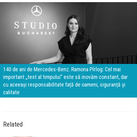
140 de ani de Mercedes-Benz. Ramona Pîrlog: Cel mai
important „test al timpului” este să inovăm constant, dar
cu aceeași responsabilitate față de oameni, siguranță și
calitate
Related