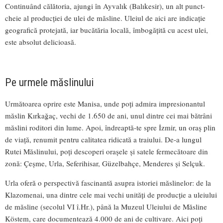
Continuând călătoria, ajungi în Ayvalık (Balıkesir), un alt punct-
cheie al producției de ulei de măsline. Uleiul de aici are indicație
geografică protejată, iar bucătăria locală, îmbogățită cu acest ulei,
este absolut delicioasă.
Pe urmele măslinului
Următoarea oprire este Manisa, unde poți admira impresionantul
măslin Kırkağaç, vechi de 1.650 de ani, unul dintre cei mai bătrâni
măslini roditori din lume. Apoi, îndreaptă-te spre İzmir, un oraș plin
de viață, renumit pentru calitatea ridicată a traiului. De-a lungul
Rutei Măslinului, poți descoperi orașele și satele fermecătoare din
zonă: Çeşme, Urla, Seferihisar, Güzelbahçe, Menderes și Selçuk.
Urla oferă o perspectivă fascinantă asupra istoriei măslinelor: de la
Klazomenai, una dintre cele mai vechi unități de producție a uleiului
de măsline (secolul VI î.Hr.), până la Muzeul Uleiului de Măsline
Köstem, care documentează 4.000 de ani de cultivare. Aici poți