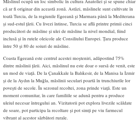
Măslinul ocupă un loc simbolic în cultura Anatoliei și se spune chiar
că ar fi originar din această zonă. Astăzi, măslinele sunt cultivate în
toată Turcia, de la regiunile Egeeană și Marmara până la Mediterana
și sud-estul țării. Cu livezi întinse, Turcia se află printre primii cinci
producători de măsline și ulei de măsline la nivel mondial, fiind
inclusă și în rutele oleicole ale Consiliului Europei. Țara produce
între 50 și 80 de soiuri de măsline.
Coasta Egeeană este centrul acestei moșteniri, adăpostind 75%
dintre măslinii țării. Aici, măslinul nu este doar o sursă de venit, este
un mod de viață. De la Çanakkale la Balıkesir, de la Manisa la İzmir
și de la Aydın la Muğla, măslinii seculari poartă în trunchiurile lor
povești de secole. În sezonul recoltei, zona prinde viață. Este un
moment comunitar, în care familiile se adună pentru a produce
uleiul necesar întregului an. Vizitatorii pot explora livezile scăldate
de soare, pot participa la recoltare și pot simți pe viu farmecul
vibrant al acestor sărbători rurale.