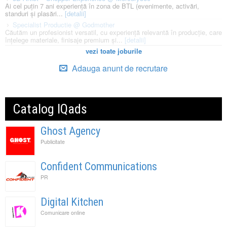
Ai cel puțin 7 ani experiență în zona de BTL (evenimente, activări,
standuri și plasări...
[detalii]
Specialist Productie @ Godmother
Căutăm un profesionist versatil, cu experiență relevantă în producție, care
înțelege materiale, finisaje premium și...
[detalii]
vezi toate joburile
Adauga anunt de recrutare
Catalog IQads
Ghost Agency
Publicitate
Confident Communications
PR
Digital Kitchen
Comunicare online