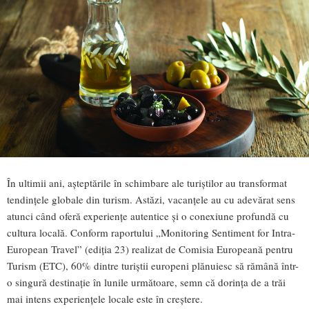
În ultimii ani, așteptările în schimbare ale turiștilor au transformat
tendințele globale din turism. Astăzi, vacanțele au cu adevărat sens
atunci când oferă experiențe autentice și o conexiune profundă cu
cultura locală. Conform raportului „Monitoring Sentiment for Intra-
European Travel” (ediția 23) realizat de Comisia Europeană pentru
Turism (ETC), 60% dintre turiștii europeni plănuiesc să rămână într-
o singură destinație în lunile următoare, semn că dorința de a trăi
mai intens experiențele locale este în creștere.