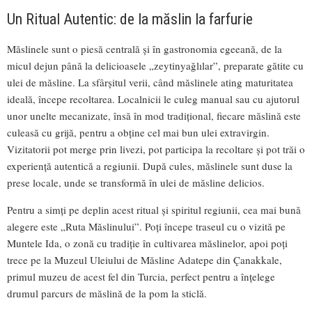
Un Ritual Autentic: de la măslin la farfurie
Măslinele sunt o piesă centrală și în gastronomia egeeană, de la
micul dejun până la delicioasele „zeytinyağlılar”, preparate gătite cu
ulei de măsline. La sfârșitul verii, când măslinele ating maturitatea
ideală, începe recoltarea. Localnicii le culeg manual sau cu ajutorul
unor unelte mecanizate, însă în mod tradițional, fiecare măslină este
culeasă cu grijă, pentru a obține cel mai bun ulei extravirgin.
Vizitatorii pot merge prin livezi, pot participa la recoltare și pot trăi o
experiență autentică a regiunii. După cules, măslinele sunt duse la
prese locale, unde se transformă în ulei de măsline delicios.
Pentru a simți pe deplin acest ritual și spiritul regiunii, cea mai bună
alegere este „Ruta Măslinului”. Poți începe traseul cu o vizită pe
Muntele Ida, o zonă cu tradiție în cultivarea măslinelor, apoi poți
trece pe la Muzeul Uleiului de Măsline Adatepe din Çanakkale,
primul muzeu de acest fel din Turcia, perfect pentru a înțelege
drumul parcurs de măslină de la pom la sticlă.