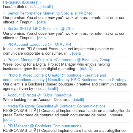
HexagonX (București)
Lucrăm dintr-o hală...
[detalii]
Senior Performance Marketing Specialist @ Zitec
Our promise: You choose how you'll work with us: remote-first or at our
offices in Timpuri...
[detalii]
Senior SEO & GEO Specialist @ Zitec
Our promise: You choose how you'll work with us: remote-first or at our
offices in Timpuri...
[detalii]
PR Account Executive @ TOTAL PR
În calitate de PR Account Executive, vei implementa proiecte de
comunicare corporate & consumer, în...
[detalii]
Project Manager (Digital & eCommerce) @ Flaminjoy Group
We're looking for a Digital Project Manager who enjoys helping
businesses grow through digital marketing...
[detalii]
Photo & Video Content Creator @ boutique - creative and
communications agency | Recruited by EPIC Business Human Strategy
Our client is a Bucharest based boutique - creative and communications
agency, driven by one...
[detalii]
Account Director @ Kubis Interactive
We’re looking for an Account Director...
[detalii]
Media Relations Specialist @ Confident Communications
RESPONSABILITĂȚI Crearea și implementarea hands-on a strategiilor de
presă Redactarea de conținut editorial: comunicate de presă, interviuri,...
[detalii]
PR Manager @ Confident Communications
RESPONSABILITĂȚI Creare și implementare hands-on a strategiilor de