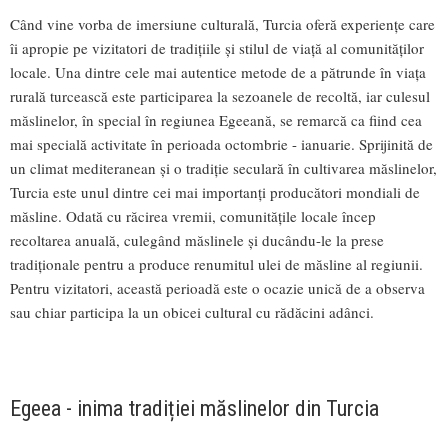
Când vine vorba de imersiune culturală, Turcia oferă experiențe care
îi apropie pe vizitatori de tradițiile și stilul de viață al comunităților
locale. Una dintre cele mai autentice metode de a pătrunde în viața
rurală turcească este participarea la sezoanele de recoltă, iar culesul
măslinelor, în special în regiunea Egeeană, se remarcă ca fiind cea
mai specială activitate în perioada octombrie - ianuarie. Sprijinită de
un climat mediteranean și o tradiție seculară în cultivarea măslinelor,
Turcia este unul dintre cei mai importanți producători mondiali de
măsline. Odată cu răcirea vremii, comunitățile locale încep
recoltarea anuală, culegând măslinele și ducându-le la prese
tradiționale pentru a produce renumitul ulei de măsline al regiunii.
Pentru vizitatori, această perioadă este o ocazie unică de a observa
sau chiar participa la un obicei cultural cu rădăcini adânci.
Egeea - inima tradiției măslinelor din Turcia