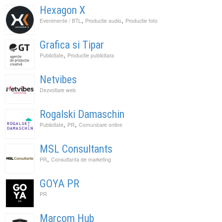
Hexagon X
,
,
Evenimente / BTL
Productie audio
Productie foto
Grafica si Tipar
,
Publicitate
Productie publicitara
Netvibes
Dezvoltare web
Rogalski Damaschin
,
,
Publicitate
PR
Comunicare online
MSL Consultants
,
PR
Consultanta de marketing
GOYA PR
PR
Marcom Hub