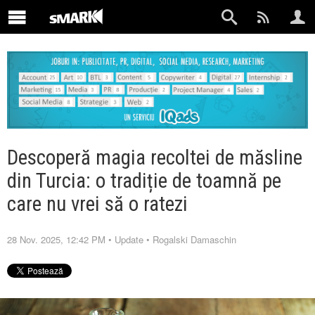
Descoperă magia recoltei de măsline
din Turcia: o tradiție de toamnă pe
care nu vrei să o ratezi
28 Nov. 2025, 12:42 PM
•
Update
•
Rogalski Damaschin