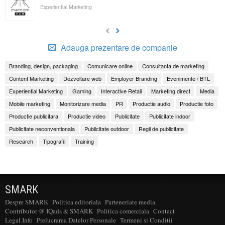
Experiential Marketing
Adauga prezentare de companie
Branding, design, packaging
Comunicare online
Consultanta de marketing
Content Marketing
Dezvoltare web
Employer Branding
Evenimente / BTL
Experiential Marketing
Gaming
Interactive Retail
Marketing direct
Media
Mobile marketing
Monitorizare media
PR
Productie audio
Productie foto
Productie publicitara
Productie video
Publicitate
Publicitate indoor
Publicitate neconventionala
Publicitate outdoor
Regii de publicitate
Research
Tipografii
Training
SMARK
Despre SMARK
Politica editoriala
Parteneriate media
Contributor @ IQads & SMARK
Politica comerciala
Contact
Legal Info
Prelucrarea Datelor Personale
Termeni si Conditii