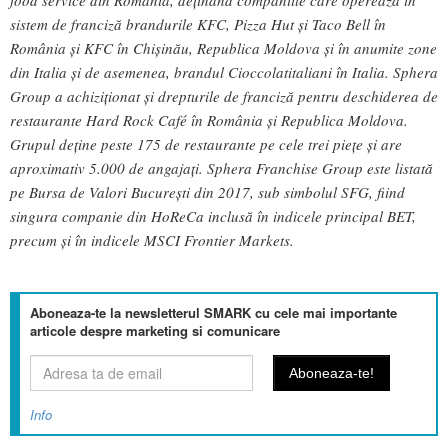
sistem de franciză brandurile KFC, Pizza Hut şi Taco Bell în
România și KFC în Chişinău, Republica Moldova și în anumite zone
din Italia și de asemenea, brandul Cioccolatitaliani în Italia. Sphera
Group a achiziționat și drepturile de franciză pentru deschiderea de
restaurante Hard Rock Café în România și Republica Moldova.
Grupul deține peste 175 de restaurante pe cele trei piețe și are
aproximativ 5.000 de angajați. Sphera Franchise Group este listată
pe Bursa de Valori București din 2017, sub simbolul SFG, fiind
singura companie din HoReCa inclusă în indicele principal BET,
precum și în indicele MSCI Frontier Markets.
Aboneaza-te la newsletterul SMARK cu cele mai importante
articole despre marketing si comunicare
Info