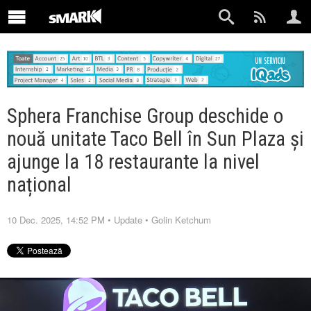
Sphera Franchise Group deschide o
nouă unitate Taco Bell în Sun Plaza și
ajunge la 18 restaurante la nivel
național
10 Dec. 2025, 14:52 PM
•
Update
•
Golin Ketchum