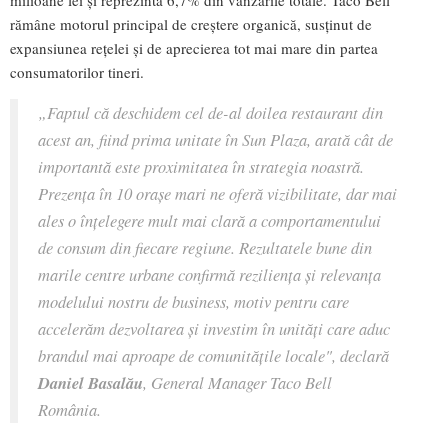
rămâne motorul principal de creștere organică, susținut de
expansiunea rețelei și de aprecierea tot mai mare din partea
consumatorilor tineri.
„Faptul că deschidem cel de-al doilea restaurant din
acest an, fiind prima unitate în Sun Plaza, arată cât de
importantă este proximitatea în strategia noastră.
Prezența în 10 orașe mari ne oferă vizibilitate, dar mai
ales o înțelegere mult mai clară a comportamentului
de consum din fiecare regiune. Rezultatele bune din
marile centre urbane confirmă reziliența și relevanța
modelului nostru de business, motiv pentru care
accelerăm dezvoltarea și investim în unități care aduc
brandul mai aproape de comunitățile locale"
, declară
Daniel Basalău
, General Manager Taco Bell
România.