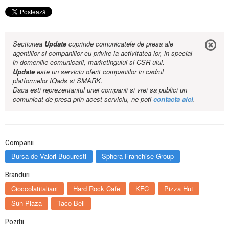
Sectiunea
Update
cuprinde comunicatele de presa ale
agentiilor si companiilor cu privire la activitatea lor, in special
in domeniile comunicarii, marketingului si CSR-ului.
Update
este un serviciu oferit companiilor in cadrul
platformelor IQads si SMARK.
Daca esti reprezentantul unei companii si vrei sa publici un
comunicat de presa prin acest serviciu, ne poti
contacta aici
.
Companii
Bursa de Valori Bucuresti
Sphera Franchise Group
Branduri
Cioccolatitaliani
Hard Rock Cafe
KFC
Pizza Hut
Sun Plaza
Taco Bell
Pozitii