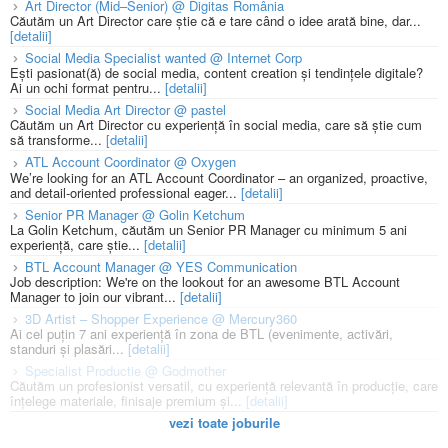
Art Director (Mid–Senior) @ Digitas România
Căutăm un Art Director care știe că e tare când o idee arată bine, dar...
[detalii]
Social Media Specialist wanted @ Internet Corp
Ești pasionat(ă) de social media, content creation și tendințele digitale?
Ai un ochi format pentru...
[detalii]
Social Media Art Director @ pastel
Căutăm un Art Director cu experiență în social media, care să știe cum
să transforme...
[detalii]
ATL Account Coordinator @ Oxygen
We’re looking for an ATL Account Coordinator – an organized, proactive,
and detail-oriented professional eager...
[detalii]
Senior PR Manager @ Golin Ketchum
La Golin Ketchum, căutăm un Senior PR Manager cu minimum 5 ani
experiență, care știe...
[detalii]
BTL Account Manager @ YES Communication
Job description: We're on the lookout for an awesome BTL Account
Manager to join our vibrant...
[detalii]
3D Artist – Shopper Experience @ Mercury360
Ai cel puțin 7 ani experiență în zona de BTL (evenimente, activări,
standuri și plasări...
[detalii]
Specialist Productie @ Godmother
Căutăm un profesionist versatil, cu experiență relevantă în producție, care
înțelege materiale, finisaje premium și...
[detalii]
vezi toate joburile