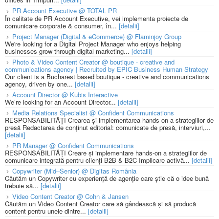
PR Account Executive @ TOTAL PR
În calitate de PR Account Executive, vei implementa proiecte de
comunicare corporate & consumer, în...
[detalii]
Project Manager (Digital & eCommerce) @ Flaminjoy Group
We're looking for a Digital Project Manager who enjoys helping
businesses grow through digital marketing...
[detalii]
Photo & Video Content Creator @ boutique - creative and
communications agency | Recruited by EPIC Business Human Strategy
Our client is a Bucharest based boutique - creative and communications
agency, driven by one...
[detalii]
Account Director @ Kubis Interactive
We’re looking for an Account Director...
[detalii]
Media Relations Specialist @ Confident Communications
RESPONSABILITĂȚI Crearea și implementarea hands-on a strategiilor de
presă Redactarea de conținut editorial: comunicate de presă, interviuri,...
[detalii]
PR Manager @ Confident Communications
RESPONSABILITĂȚI Creare și implementare hands-on a strategiilor de
comunicare integrată pentru clienți B2B & B2C Implicare activă...
[detalii]
Copywriter (Mid–Senior) @ Digitas România
Căutăm un Copywriter cu experiență de agenție care știe că o idee bună
trebuie să...
[detalii]
Video Content Creator @ Cohn & Jansen
Căutăm un Video Content Creator care să gândească și să producă
content pentru unele dintre...
[detalii]