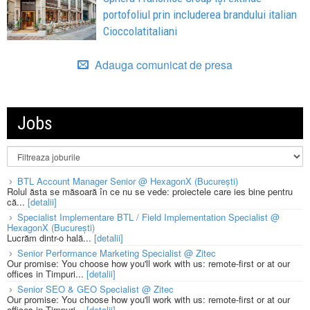
portofoliul prin includerea brandului italian
Cioccolatitaliani
Adauga comunicat de presa
Jobs
BTL Account Manager Senior @ HexagonX (București)
Rolul ăsta se măsoară în ce nu se vede: proiectele care ies bine pentru
că...
[detalii]
Specialist Implementare BTL / Field Implementation Specialist @
HexagonX (București)
Lucrăm dintr-o hală...
[detalii]
Senior Performance Marketing Specialist @ Zitec
Our promise: You choose how you'll work with us: remote-first or at our
offices in Timpuri...
[detalii]
Senior SEO & GEO Specialist @ Zitec
Our promise: You choose how you'll work with us: remote-first or at our
offices in Timpuri...
[detalii]