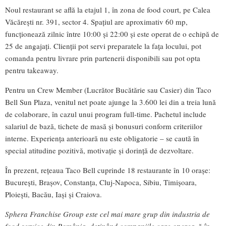
Noul restaurant se află la etajul 1, în zona de food court, pe Calea
Văcărești nr. 391, sector 4. Spațiul are aproximativ 60 mp,
funcționează zilnic între 10:00 și 22:00 și este operat de o echipă de
25 de angajați. Clienții pot servi preparatele la fața locului, pot
comanda pentru livrare prin partenerii disponibili sau pot opta
pentru takeaway.
Pentru un Crew Member (Lucrător Bucătărie sau Casier) din Taco
Bell Sun Plaza, venitul net poate ajunge la 3.600 lei din a treia lună
de colaborare, în cazul unui program full-time. Pachetul include
salariul de bază, tichete de masă și bonusuri conform criteriilor
interne. Experiența anterioară nu este obligatorie – se caută în
special atitudine pozitivă, motivație și dorință de dezvoltare.
În prezent, rețeaua Taco Bell cuprinde 18 restaurante în 10 orașe:
București, Brașov, Constanța, Cluj-Napoca, Sibiu, Timișoara,
Ploiești, Bacău, Iași și Craiova.
Sphera Franchise Group este cel mai mare grup din industria de
food service din România, deținând companiile care operează în