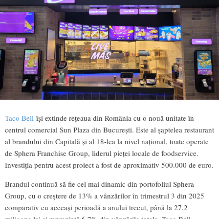
Taco Bell
își extinde rețeaua din România cu o nouă unitate în
centrul comercial Sun Plaza din București. Este al șaptelea restaurant
al brandului din Capitală și al 18-lea la nivel național, toate operate
de Sphera Franchise Group, liderul pieței locale de foodservice.
Investiția pentru acest proiect a fost de aproximativ 500.000 de euro.
Brandul continuă să fie cel mai dinamic din portofoliul Sphera
Group, cu o creștere de 13% a vânzărilor în trimestrul 3 din 2025
comparativ cu aceeași perioadă a anului trecut, până la 27,2
milioane lei și reprezintă 6,7% din vânzările totale. Taco Bell