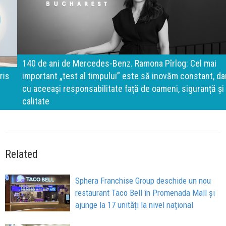
140 de ani de Mercedes-Benz. Ramona Pîrlog: Cel mai
important „test al timpului” este să inovăm constant, dar
cu aceeași responsabilitate față de oameni, siguranță și
calitate
Related
Sphera Franchise Group deschide un nou
restaurant Taco Bell în Promenada Mall și
ajunge la 17 unități la nivel național