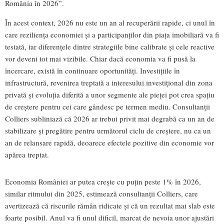
România în 2026”.
În acest context, 2026 nu este un an al recuperării rapide, ci unul în
care reziliența economiei și a participanților din piața imobiliară va fi
testată, iar diferențele dintre strategiile bine calibrate și cele reactive
vor deveni tot mai vizibile. Chiar dacă economia va fi pusă la
încercare, există în continuare oportunități. Investițiile în
infrastructură, revenirea treptată a interesului investițional din zona
privată și evoluția diferită a unor segmente ale pieței pot crea spațiu
de creștere pentru cei care gândesc pe termen mediu. Consultanții
Colliers subliniază că 2026 ar trebui privit mai degrabă ca un an de
stabilizare și pregătire pentru următorul ciclu de creștere, nu ca un
an de relansare rapidă, deoarece efectele pozitive din economie vor
apărea treptat.
Economia României ar putea crește cu puțin peste 1% în 2026,
similar ritmului din 2025, estimează consultanții Colliers, care
avertizează că riscurile rămân ridicate și că un rezultat mai slab este
foarte posibil. Anul va fi unul dificil, marcat de nevoia unor ajustări