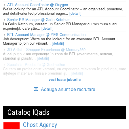
ATL Account Coordinator @ Oxygen
We’re looking for an ATL Account Coordinator – an organized, proactive,
and detail-oriented professional eager...
[detalii]
Senior PR Manager @ Golin Ketchum
La Golin Ketchum, căutăm un Senior PR Manager cu minimum 5 ani
experiență, care știe...
[detalii]
BTL Account Manager @ YES Communication
Job description: We're on the lookout for an awesome BTL Account
Manager to join our vibrant...
[detalii]
3D Artist – Shopper Experience @ Mercury360
Ai cel puțin 7 ani experiență în zona de BTL (evenimente, activări,
standuri și plasări...
[detalii]
Specialist Productie @ Godmother
Căutăm un profesionist versatil, cu experiență relevantă în producție, care
înțelege materiale, finisaje premium și...
[detalii]
vezi toate joburile
Adauga anunt de recrutare
Catalog IQads
Ghost Agency