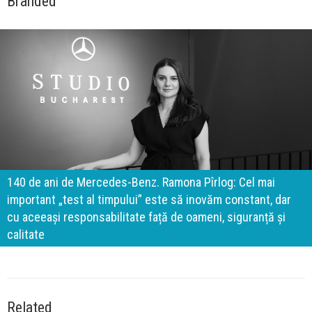
Branded
140 de ani de Mercedes-Benz. Ramona Pîrlog: Cel mai
important „test al timpului” este să inovăm constant, dar
cu aceeași responsabilitate față de oameni, siguranță și
calitate
Related