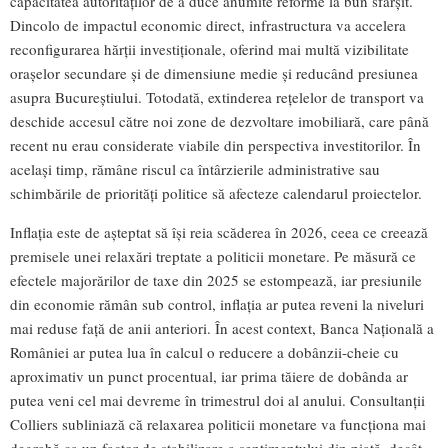
capacitatea autorităților de a duce anumite reforme la bun sfârșit.
Dincolo de impactul economic direct, infrastructura va accelera
reconfigurarea hărții investiționale, oferind mai multă vizibilitate
orașelor secundare și de dimensiune medie și reducând presiunea
asupra Bucureștiului. Totodată, extinderea rețelelor de transport va
deschide accesul către noi zone de dezvoltare imobiliară, care până
recent nu erau considerate viabile din perspectiva investitorilor. În
același timp, rămâne riscul ca întârzierile administrative sau
schimbările de priorități politice să afecteze calendarul proiectelor.
Inflația este de așteptat să își reia scăderea în 2026, ceea ce creează
premisele unei relaxări treptate a politicii monetare. Pe măsură ce
efectele majorărilor de taxe din 2025 se estompează, iar presiunile
din economie rămân sub control, inflația ar putea reveni la niveluri
mai reduse față de anii anteriori. În acest context, Banca Națională a
României ar putea lua în calcul o reducere a dobânzii-cheie cu
aproximativ un punct procentual, iar prima tăiere de dobânda ar
putea veni cel mai devreme în trimestrul doi al anului. Consultanții
Colliers subliniază că relaxarea politicii monetare va funcționa mai