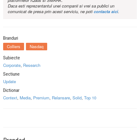
platformelor IQads si SMARK.
Daca esti reprezentantul unei companii si vrei sa publici un
comunicat de presa prin acest serviciu, ne poti
contacta aici
.
Branduri
Colliers
Nasdaq
Subiecte
Corporate
,
Research
Sectiune
Update
Dictionar
Context
,
Media
,
Premium
,
Relansare
,
Solid
,
Top 10