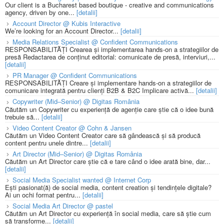
Our client is a Bucharest based boutique - creative and communications
agency, driven by one...
[detalii]
Account Director @ Kubis Interactive
We’re looking for an Account Director...
[detalii]
Media Relations Specialist @ Confident Communications
RESPONSABILITĂȚI Crearea și implementarea hands-on a strategiilor de
presă Redactarea de conținut editorial: comunicate de presă, interviuri,...
[detalii]
PR Manager @ Confident Communications
RESPONSABILITĂȚI Creare și implementare hands-on a strategiilor de
comunicare integrată pentru clienți B2B & B2C Implicare activă...
[detalii]
Copywriter (Mid–Senior) @ Digitas România
Căutăm un Copywriter cu experiență de agenție care știe că o idee bună
trebuie să...
[detalii]
Video Content Creator @ Cohn & Jansen
Căutăm un Video Content Creator care să gândească și să producă
content pentru unele dintre...
[detalii]
Art Director (Mid–Senior) @ Digitas România
Căutăm un Art Director care știe că e tare când o idee arată bine, dar...
[detalii]
Social Media Specialist wanted @ Internet Corp
Ești pasionat(ă) de social media, content creation și tendințele digitale?
Ai un ochi format pentru...
[detalii]
Social Media Art Director @ pastel
Căutăm un Art Director cu experiență în social media, care să știe cum
să transforme...
[detalii]