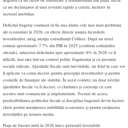
degrabă ca un factor de stabilizare a sentimentului din piață, decât
ca un declanșator al unei reveniri rapide a cererii, inclusiv în
sectorul imobiliar.
Deficitul bugetar continuă să fie una dintre cele mai mari probleme
ale economiei în 2026, cu efecte directe asupra încrederii
investitorilor, atrag atenția consultanții Colliers. După un nivel
estimat aproximativ 7.7% din PIB în 2025 (conform estimărilor
oficiale), aducerea deficitului spre aproximativ 6% în 2026 va fi
dificilă, mai ales într-un context politic fragmentat și cu presiuni
sociale ridicate. Ajustările fiscale sunt inevitabile, iar felul în care vor
fi aplicate va conta decisiv pentru percepția investitorilor și pentru
costurile de finanțare ale statului. În acest context, nu doar nivelul
ajustărilor fiscale va fi decisiv, ci claritatea și coerența cu care
acestea sunt comunicate și implementate. Tocmai de aceea,
predictibilitatea politicilor fiscale și disciplina bugetară devin factori-
cheie pentru menținerea stabilității economice și pentru susținerea
investițiilor pe termen mediu.
Piața de birouri intră în 2026 într-o perioadă favorabilă