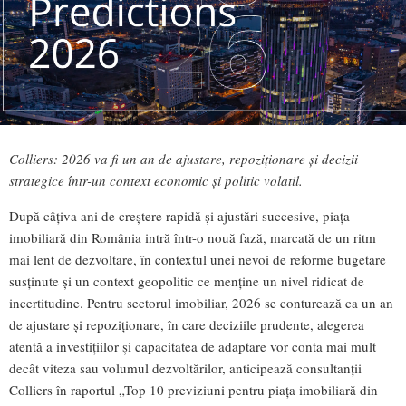
Colliers: 2026 va fi un an de ajustare, repoziționare și decizii
strategice într-un context economic și politic volatil.
După câțiva ani de creștere rapidă și ajustări succesive, piața
imobiliară din România intră într-o nouă fază, marcată de un ritm
mai lent de dezvoltare, în contextul unei nevoi de reforme bugetare
susținute și un context geopolitic ce menține un nivel ridicat de
incertitudine. Pentru sectorul imobiliar, 2026 se conturează ca un an
de ajustare și repoziționare, în care deciziile prudente, alegerea
atentă a investițiilor și capacitatea de adaptare vor conta mai mult
decât viteza sau volumul dezvoltărilor, anticipează consultanții
Colliers în raportul „Top 10 previziuni pentru piața imobiliară din