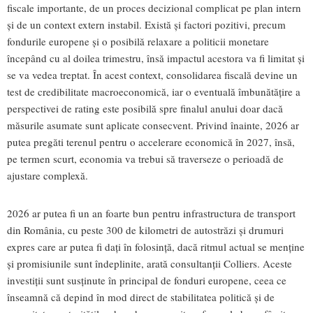
fiscale importante, de un proces decizional complicat pe plan intern
și de un context extern instabil. Există și factori pozitivi, precum
fondurile europene și o posibilă relaxare a politicii monetare
începând cu al doilea trimestru, însă impactul acestora va fi limitat și
se va vedea treptat. În acest context, consolidarea fiscală devine un
test de credibilitate macroeconomică, iar o eventuală îmbunătățire a
perspectivei de rating este posibilă spre finalul anului doar dacă
măsurile asumate sunt aplicate consecvent. Privind înainte, 2026 ar
putea pregăti terenul pentru o accelerare economică în 2027, însă,
pe termen scurt, economia va trebui să traverseze o perioadă de
ajustare complexă.
2026 ar putea fi un an foarte bun pentru infrastructura de transport
din România, cu peste 300 de kilometri de autostrăzi și drumuri
expres care ar putea fi dați în folosință, dacă ritmul actual se menține
și promisiunile sunt îndeplinite, arată consultanții Colliers. Aceste
investiții sunt susținute în principal de fonduri europene, ceea ce
înseamnă că depind în mod direct de stabilitatea politică și de