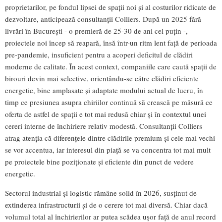
proprietarilor, pe fondul lipsei de spații noi și al costurilor ridicate de
dezvoltare, anticipează consultanții Colliers. După un 2025 fără
livrări în București - o premieră de 25-30 de ani cel puțin -,
proiectele noi încep să reapară, însă într-un ritm lent față de perioada
pre-pandemie, insuficient pentru a acoperi deficitul de clădiri
moderne de calitate. În acest context, companiile care caută spații de
birouri devin mai selective, orientându-se către clădiri eficiente
energetic, bine amplasate și adaptate modului actual de lucru, în
timp ce presiunea asupra chiriilor continuă să crească pe măsură ce
oferta de astfel de spații e tot mai redusă chiar și în contextul unei
cereri interne de închiriere relativ modestă. Consultanții Colliers
atrag atenția că diferențele dintre clădirile premium și cele mai vechi
se vor accentua, iar interesul din piață se va concentra tot mai mult
pe proiectele bine poziționate și eficiente din punct de vedere
energetic.
Sectorul industrial și logistic rămâne solid în 2026, susținut de
extinderea infrastructurii și de o cerere tot mai diversă. Chiar dacă
volumul total al închirierilor ar putea scădea ușor față de anul record