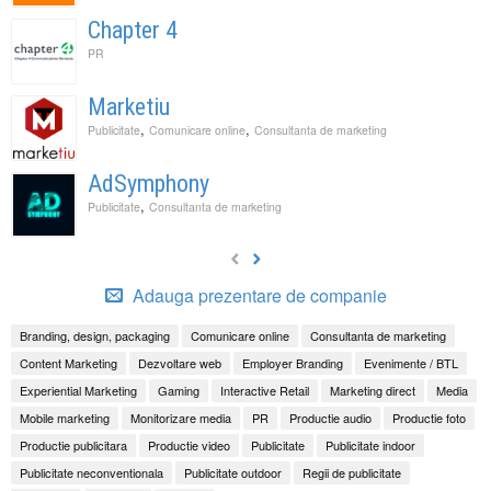
Chapter 4
PR
Marketiu
,
,
Publicitate
Comunicare online
Consultanta de marketing
AdSymphony
,
Publicitate
Consultanta de marketing
Adauga prezentare de companie
Branding, design, packaging
Comunicare online
Consultanta de marketing
Content Marketing
Dezvoltare web
Employer Branding
Evenimente / BTL
Experiential Marketing
Gaming
Interactive Retail
Marketing direct
Media
Mobile marketing
Monitorizare media
PR
Productie audio
Productie foto
Productie publicitara
Productie video
Publicitate
Publicitate indoor
Publicitate neconventionala
Publicitate outdoor
Regii de publicitate