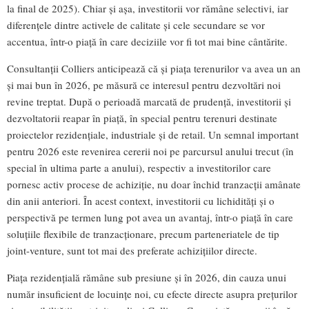
la final de 2025). Chiar și așa, investitorii vor rămâne selectivi, iar
diferențele dintre activele de calitate și cele secundare se vor
accentua, într-o piață în care deciziile vor fi tot mai bine cântărite.
Consultanții Colliers anticipează că și piața terenurilor va avea un an
și mai bun în 2026, pe măsură ce interesul pentru dezvoltări noi
revine treptat. După o perioadă marcată de prudență, investitorii și
dezvoltatorii reapar în piață, în special pentru terenuri destinate
proiectelor rezidențiale, industriale și de retail. Un semnal important
pentru 2026 este revenirea cererii noi pe parcursul anului trecut (în
special în ultima parte a anului), respectiv a investitorilor care
pornesc activ procese de achiziție, nu doar închid tranzacții amânate
din anii anteriori. În acest context, investitorii cu lichidități și o
perspectivă pe termen lung pot avea un avantaj, într-o piață în care
soluțiile flexibile de tranzacționare, precum parteneriatele de tip
joint-venture, sunt tot mai des preferate achizițiilor directe.
Piața rezidențială rămâne sub presiune și în 2026, din cauza unui
număr insuficient de locuințe noi, cu efecte directe asupra prețurilor