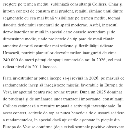
creștere pe termen mediu, subliniază consultanții Colliers. Chiar și
într-un context de consum mai prudent, retailul rămâne unul dintre
segmentele cu cea mai bună vizibilitate pe termen mediu, tocmai
datorită deficitului structural de spații moderne. Astfel, interesul
dezvoltatorilor se mută în special către orașele secundare și de
dimensiune medie, unde proiectele de tip parc de retail rămân
atractive datorită costurilor mai scăzute și flexibilității ridicate.
Urmează, potrivit planurilor dezvoltatorilor, inaugurări de circa
240.000 de metri pătrați de spații comerciale noi în 2026, cel mai
ridicat nivel din 2011 încoace.
Piața investițiilor ar putea începe să-și revină în 2026, pe măsură ce
randamentele încep să înregistreze mișcări favorabile în Europa de
Vest, iar apetitul pentru risc revine treptat. După un 2025 dominat
de prudență și de amânarea unor tranzacții importante, consultanții
Colliers estimează o revenire treptată a activității investiționale. În
acest context, activele de top ar putea beneficia de o ușoară scădere
a randamentelor, în special dacă ajustările așteptate în piețele din
Europa de Vest se confirmă (deja există semnale pozitive observate