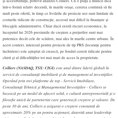
și accesibilității, potrivit analizei Colliers. Cu o piață a muncii încă
într-o formă relativ decentă, în marile orașe, cererea continuă să fie
mult peste ofertă, în timp ce livrările de proiecte noi sunt limitate de
costurile ridicate de construcție, accesul mai dificil la finanțare și
blocajele administrative. Chiar dacă există riscuri economice, la
începutul lui 2026 presiunile de creștere a prețurilor sunt mai
puternice decât cele de scădere, mai ales în marile centre urbane. În
acest context, interesul pentru proiecte de tip PRS (locuințe pentru
închiriere) este așteptat să crească, pe fondul cererii ridicate pentru
chirii și al dificultăților tot mai mari de acces la proprietate.
Colliers (NASDAQ, TSX: CIGI)
este unul dintre liderii globali în
servicii de consultanță imobiliară și de management al investițiilor.
Operând prin trei platforme de top - Servicii Imobiliare,
Consultanță Tehnică și Managementul Investițiilor - Colliers se
bazează pe un model de afaceri solid, o cultură antreprenorială și o
filosofie unică de parteneriat care generează creștere și valoare. De
peste 30 de ani, Colliers a asigurat o creștere constantă de
aproximativ 20% pe an pentru acționari, datorită unui leadership