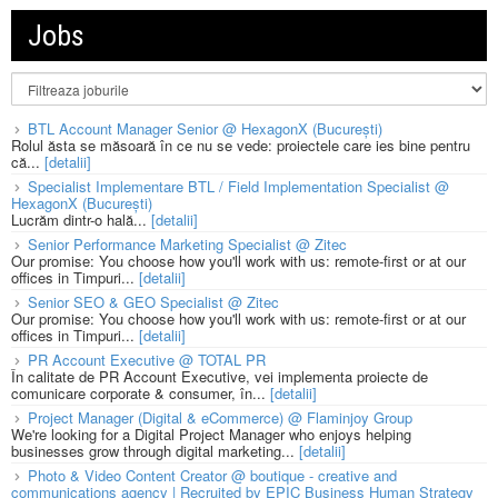
Jobs
BTL Account Manager Senior @ HexagonX (București)
Rolul ăsta se măsoară în ce nu se vede: proiectele care ies bine pentru
că...
[detalii]
Specialist Implementare BTL / Field Implementation Specialist @
HexagonX (București)
Lucrăm dintr-o hală...
[detalii]
Senior Performance Marketing Specialist @ Zitec
Our promise: You choose how you'll work with us: remote-first or at our
offices in Timpuri...
[detalii]
Senior SEO & GEO Specialist @ Zitec
Our promise: You choose how you'll work with us: remote-first or at our
offices in Timpuri...
[detalii]
PR Account Executive @ TOTAL PR
În calitate de PR Account Executive, vei implementa proiecte de
comunicare corporate & consumer, în...
[detalii]
Project Manager (Digital & eCommerce) @ Flaminjoy Group
We're looking for a Digital Project Manager who enjoys helping
businesses grow through digital marketing...
[detalii]
Photo & Video Content Creator @ boutique - creative and
communications agency | Recruited by EPIC Business Human Strategy