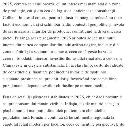
2025, cererea se echilibrează, cu un interes mai mare atât din zona
de producție, cât și din cea de logistică, anticipează consultanții
Colliers. Interesul crescut pentru industrii strategice reflectă nu doar
factori economici, ci și schimbările din contextul geopolitic și nevoia
de securizare a lanțurilor de producție, contribuind la diversificarea
pieței. Pe lângă aceste segmente, 2026 ar putea aduce mai mult
interes din partea companiilor din industrii strategice, inclusiv din
zona apărării și a sectoarelor conexe, ceea ce lărgește baza de
cerere. Totodată, interesul investitorilor asiatici (mai ales a celor din
China) este în creștere substanțială. În același timp, costurile ridicate
de construcție și finanțare pot încetini livrările de spații noi,
susținând presiunea asupra chiriilor și favorizând proiectele bine
poziționate, adaptate nevoilor chiriașilor pe termen mediu.
Piața de retail își păstrează stabilitatea în 2026, chiar dacă presiunile
asupra consumului rămân vizibile. Inflația, taxele mai ridicate și o
piață a muncii mai puțin dinamică pot tempera cheltuielile
populației, însă România continuă să fie sub media regională la
capitolul retail modern per locuitor, ceea ce menține perspectivele de