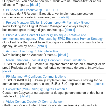
Our promise: You choose how you'll work with us: remote-first or at our
offices in Timpuri...
[detalii]
PR Account Executive @ TOTAL PR
În calitate de PR Account Executive, vei implementa proiecte de
comunicare corporate & consumer, în...
[detalii]
Project Manager (Digital & eCommerce) @ Flaminjoy Group
We're looking for a Digital Project Manager who enjoys helping
businesses grow through digital marketing...
[detalii]
Photo & Video Content Creator @ boutique - creative and
communications agency | Recruited by EPIC Business Human Strategy
Our client is a Bucharest based boutique - creative and communications
agency, driven by one...
[detalii]
Account Director @ Kubis Interactive
We’re looking for an Account Director...
[detalii]
Media Relations Specialist @ Confident Communications
RESPONSABILITĂȚI Crearea și implementarea hands-on a strategiilor de
presă Redactarea de conținut editorial: comunicate de presă, interviuri,...
[detalii]
PR Manager @ Confident Communications
RESPONSABILITĂȚI Creare și implementare hands-on a strategiilor de
comunicare integrată pentru clienți B2B & B2C Implicare activă...
[detalii]
Copywriter (Mid–Senior) @ Digitas România
Căutăm un Copywriter cu experiență de agenție care știe că o idee bună
trebuie să...
[detalii]
Video Content Creator @ Cohn & Jansen
Căutăm un Video Content Creator care să gândească și să producă