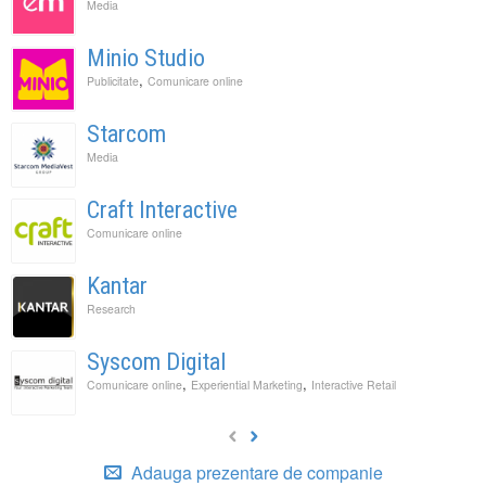
Media
Minio Studio
,
Publicitate
Comunicare online
Starcom
Media
Craft Interactive
Comunicare online
Kantar
Research
Syscom Digital
,
,
Comunicare online
Experiential Marketing
Interactive Retail
Adauga prezentare de companie