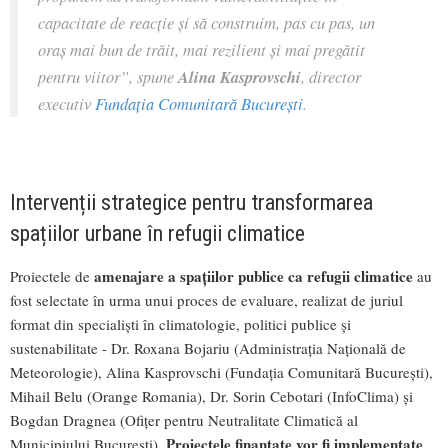
capacitate de reacție și să construim, pas cu pas, un
oraș mai bun de trăit, mai rezilient și mai pregătit
pentru viitor”, spune
Alina Kasprovschi
, director
executiv
Fundația Comunitară București
.
Intervenții strategice pentru transformarea
spațiilor urbane în refugii climatice
amenajare a spațiilor publice ca refugii climatice
Proiectele de
au
fost selectate în urma unui proces de evaluare, realizat de juriul
format din specialiști în climatologie, politici publice și
sustenabilitate - Dr. Roxana Bojariu (Administrația Națională de
Meteorologie), Alina Kasprovschi (Fundația Comunitară București),
Mihail Belu (Orange Romania), Dr. Sorin Cebotari (InfoClima) și
Bogdan Dragnea (Ofițer pentru Neutralitate Climatică al
Proiectele finanțate vor fi implementate
Municipiului București).