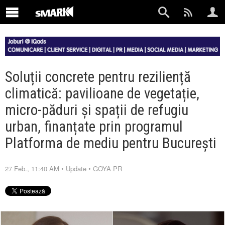
Soluții concrete pentru reziliență
climatică: pavilioane de vegetație,
micro-păduri și spații de refugiu
urban, finanțate prin programul
Platforma de mediu pentru București
27 Feb., 11:40 AM
•
Update
•
GOYA PR