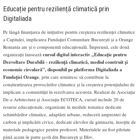
Educație pentru reziliență climatică prin
Digitaliada
Pe lângă finanțarea de inițiative pentru creșterea rezilienței climatice
a Capitalei, implicarea Fundației Comunitare București și a Orange
Romania are și o componentă educațională. Împreună, cele două
cursul digital interactiv „Educație pentru
organizații lansează
Dezvoltare Durabilă - reziliență climatică, mediul construit și
economie circulară”, disponibil pe platforma Digitaliada a
Fundației Orange
, prin care urmăresc să contribuie la
conștientizarea provocărilor climatice și la creșterea potențialului de
implicare a comunității în rezolvarea acestora. Realizat de Asociația
De-a Arhitectura și Asociația ECOTECA, cursul include 20 de
resurse educaționale, organizate în module tematice dedicate
schimbărilor climatice, adaptării urbane, reducerii amprentei de
carbon și implicării civice, dedicate elevilor de gimnaziu, însoțite de
materiale pedagogice pentru profesori. Materialele au fost pilotate
până acum în patru școli din București și Ilfov.