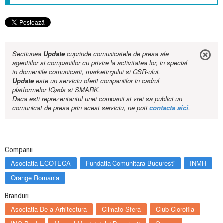
Sectiunea
Update
cuprinde comunicatele de presa ale
agentiilor si companiilor cu privire la activitatea lor, in special
in domeniile comunicarii, marketingului si CSR-ului.
Update
este un serviciu oferit companiilor in cadrul
platformelor IQads si SMARK.
Daca esti reprezentantul unei companii si vrei sa publici un
comunicat de presa prin acest serviciu, ne poti
contacta aici
.
Companii
Asociatia ECOTECA
Fundatia Comunitara Bucuresti
INMH
Orange Romania
Branduri
Asociatia De-a Arhitectura
Climato Sfera
Club Clorofila