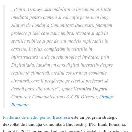
„Pentru Orange, sustenabilitatea înseamnă utilitate
imediată pentru oameni și educație pe termen lung.
Alături de Fundația Comunitară București, finanțăm
proiecte și idei care aduc umbră, răcoare și apă în
spațiile publice și pot deveni modele replicabile în
cartiere. In plus, completăm investițiile în
infrastructură verde cu tehnologie și învățare: prin
Digitaliada, lansăm un curs digital interactiv despre
reziliență climatică, mediul construit și economie
circulară, care îi pregătește pe elevi și profesori să
devină parte din soluție”, spune
Veronica Dogaru
,
Corporate Communications & CSR Director,
Orange
Romania
.
Platforma de mediu pentru București
este un program strategic
dezvoltat de Fundația Comunitară București și ING Bank România.
Lansat în 2021, programul aduce împreună specialiști din societatea