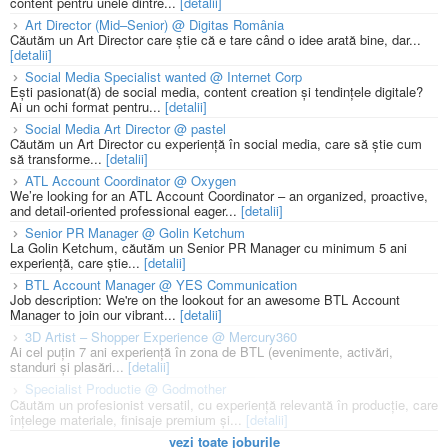
content pentru unele dintre...
[detalii]
Art Director (Mid–Senior) @ Digitas România
Căutăm un Art Director care știe că e tare când o idee arată bine, dar...
[detalii]
Social Media Specialist wanted @ Internet Corp
Ești pasionat(ă) de social media, content creation și tendințele digitale?
Ai un ochi format pentru...
[detalii]
Social Media Art Director @ pastel
Căutăm un Art Director cu experiență în social media, care să știe cum
să transforme...
[detalii]
ATL Account Coordinator @ Oxygen
We’re looking for an ATL Account Coordinator – an organized, proactive,
and detail-oriented professional eager...
[detalii]
Senior PR Manager @ Golin Ketchum
La Golin Ketchum, căutăm un Senior PR Manager cu minimum 5 ani
experiență, care știe...
[detalii]
BTL Account Manager @ YES Communication
Job description: We're on the lookout for an awesome BTL Account
Manager to join our vibrant...
[detalii]
3D Artist – Shopper Experience @ Mercury360
Ai cel puțin 7 ani experiență în zona de BTL (evenimente, activări,
standuri și plasări...
[detalii]
Specialist Productie @ Godmother
Căutăm un profesionist versatil, cu experiență relevantă în producție, care
înțelege materiale, finisaje premium și...
[detalii]
vezi toate joburile