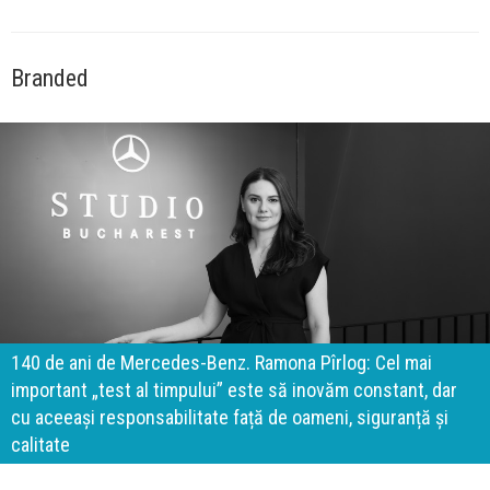
Branded
140 de ani de Mercedes-Benz. Ramona Pîrlog: Cel mai
important „test al timpului” este să inovăm constant, dar
cu aceeași responsabilitate față de oameni, siguranță și
calitate