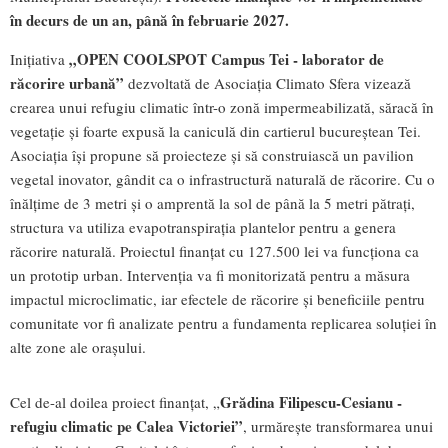
în decurs de un an, până în februarie 2027.
„OPEN COOLSPOT Campus Tei - laborator de
Inițiativa
răcorire urbană”
dezvoltată de Asociația Climato Sfera vizează
crearea unui refugiu climatic într-o zonă impermeabilizată, săracă în
vegetație și foarte expusă la caniculă din cartierul bucureștean Tei.
Asociația își propune să proiecteze și să construiască un pavilion
vegetal inovator, gândit ca o infrastructură naturală de răcorire. Cu o
înălțime de 3 metri și o amprentă la sol de până la 5 metri pătrați,
structura va utiliza evapotranspirația plantelor pentru a genera
răcorire naturală. Proiectul finanțat cu 127.500 lei va funcționa ca
un prototip urban. Intervenția va fi monitorizată pentru a măsura
impactul microclimatic, iar efectele de răcorire și beneficiile pentru
comunitate vor fi analizate pentru a fundamenta replicarea soluției în
alte zone ale orașului.
Grădina Filipescu-Cesianu -
Cel de-al doilea proiect finanțat, „
refugiu climatic pe Calea Victoriei”
, urmărește transformarea unui