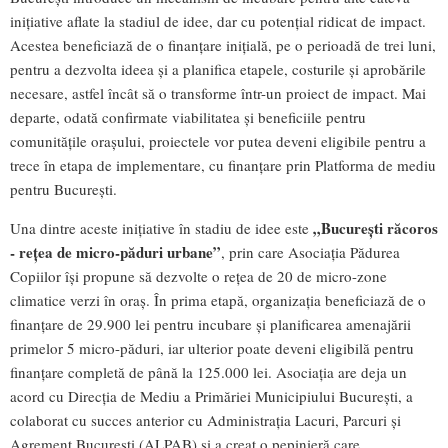
inițiative aflate la stadiul de idee, dar cu potențial ridicat de impact.
Acestea beneficiază de o finanțare inițială, pe o perioadă de trei luni,
pentru a dezvolta ideea și a planifica etapele, costurile și aprobările
necesare, astfel încât să o transforme într-un proiect de impact. Mai
departe, odată confirmate viabilitatea și beneficiile pentru
comunitățile orașului, proiectele vor putea deveni eligibile pentru a
trece în etapa de implementare, cu finanțare prin Platforma de mediu
pentru București.
„București răcoros
Una dintre aceste inițiative în stadiu de idee este
- rețea de micro-păduri urbane”
, prin care Asociația Pădurea
Copiilor își propune să dezvolte o rețea de 20 de micro-zone
climatice verzi în oraș. În prima etapă, organizația beneficiază de o
finanțare de 29.900 lei pentru incubare și planificarea amenajării
primelor 5 micro-păduri, iar ulterior poate deveni eligibilă pentru
finanțare completă de până la 125.000 lei. Asociația are deja un
acord cu Direcția de Mediu a Primăriei Municipiului București, a
colaborat cu succes anterior cu Administrația Lacuri, Parcuri și
Agrement București (ALPAB) și a creat o pepinieră care