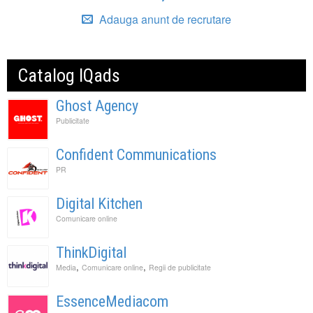
Adauga anunt de recrutare
Catalog IQads
Ghost Agency
Publicitate
Confident Communications
PR
Digital Kitchen
Comunicare online
ThinkDigital
,
,
Media
Comunicare online
Regii de publicitate
EssenceMediacom