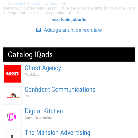
Specialist Productie @ Godmother
Căutăm un profesionist versatil, cu experiență relevantă în producție, care
înțelege materiale, finisaje premium și...
[detalii]
vezi toate joburile
Adauga anunt de recrutare
Catalog IQads
Ghost Agency
Publicitate
Confident Communications
PR
Digital Kitchen
Comunicare online
The Mansion Advertising