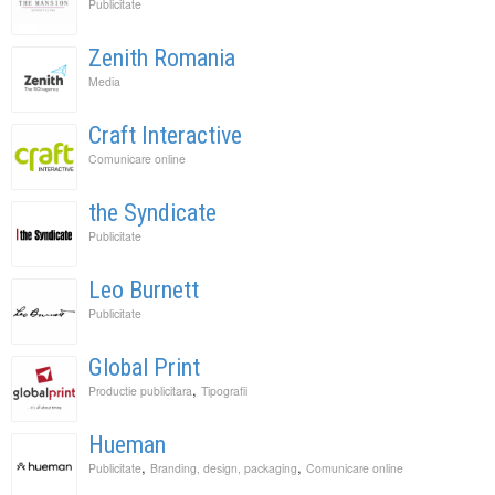
Publicitate
Zenith Romania
Media
Craft Interactive
Comunicare online
the Syndicate
Publicitate
Leo Burnett
Publicitate
Global Print
,
Productie publicitara
Tipografii
Hueman
,
,
Publicitate
Branding, design, packaging
Comunicare online