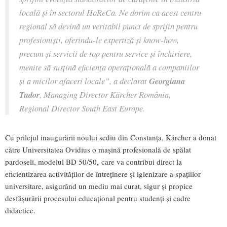
locală și în sectorul HoReCa. Ne dorim ca acest centru
regional să devină un veritabil punct de sprijin pentru
profesioniști, oferindu-le expertiză și know-how,
precum și servicii de top pentru service și închiriere,
menite să
susțină eficiența operațională a companiilor
și a micilor afaceri locale
”, a declarat
Georgiana
Tudor
, Managing Director Kärcher România,
Regional Director South East Europe.
Cu prilejul inaugurării noului sediu din Constanța, Kärcher a donat
către Universitatea Ovidius o mașină profesională de spălat
pardoseli, modelul BD 50/50, care va contribui direct la
eficientizarea activităților de întreținere și igienizare a spațiilor
universitare, asigurând un mediu mai curat, sigur și propice
desfășurării procesului educațional pentru studenți și cadre
didactice.