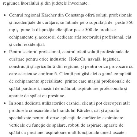
regiunea litoralului și din județele învecinate.
Centrul regional Kärcher din Constanța oferă soluții profesionale
și rezidențiale de curățare, se întinde pe o suprafață de peste 350
mp și pune la dispoziția clienților peste 500 de produse:
echipamente și accesorii dedicate atât sectorului profesional, cât
și celui rezidențial.
Pentru sectorul profesional, centrul oferă soluții profesionale de
curățare pentru orice industrie: HoReCa, navală, logistică,
construcții și agricultură din regiune, și pentru orice provocare cu
care acestea se confruntă. Clienții pot găsi aici o gamă completă
de echipamente specializate, printre care mașini profesionale de
spălat pardoseli, mașini de măturat, aspiratoare profesionale și
aparate de spălat cu presiune.
În zona dedicată utilizatorilor casnici, clienții pot descoperi atât
produsele consacrate ale brandului Kärcher, cât și aparate
specializate pentru diverse aplicații de curătenie: aspiratoare
verticale cu funcție de spălare, roboți de aspirare, aparate de
spălat cu presiune, aspiratoare multifuncționale umed-uscate,