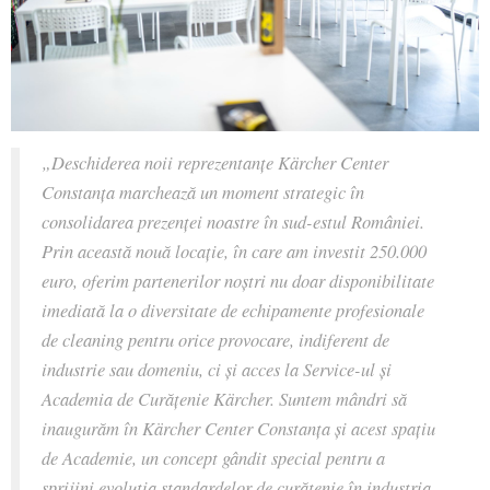
„Deschiderea noii reprezentanțe
Kärcher
Center
Constanța marchează un moment strategic în
consolidarea prezenței noastre în sud-estul României.
Prin această nouă locație, în care am investit 250.000
euro, oferim partenerilor noștri nu doar disponibilitate
imediată la o diversitate de echipamente profesionale
de cleaning pentru orice provocare, indiferent de
industrie sau domeniu, ci și acces la Service-ul și
Academia de Curățenie Kärcher. Suntem mândri să
inaugurăm în Kärcher Center Constanța și acest spațiu
de Academie, un concept gândit special pentru a
sprijini evoluția standardelor de curățenie în industria