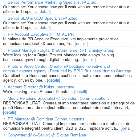
Senior Performance Marketing Specialist @ Zitec
Our promise: You choose how you'll work with us: remote-first or at our
offices in Timpuri...
[detalii]
Senior SEO & GEO Specialist @ Zitec
Our promise: You choose how you'll work with us: remote-first or at our
offices in Timpuri...
[detalii]
PR Account Executive @ TOTAL PR
În calitate de PR Account Executive, vei implementa proiecte de
comunicare corporate & consumer, în...
[detalii]
Project Manager (Digital & eCommerce) @ Flaminjoy Group
We're looking for a Digital Project Manager who enjoys helping
businesses grow through digital marketing...
[detalii]
Photo & Video Content Creator @ boutique - creative and
communications agency | Recruited by EPIC Business Human Strategy
Our client is a Bucharest based boutique - creative and communications
agency, driven by one...
[detalii]
Account Director @ Kubis Interactive
We’re looking for an Account Director...
[detalii]
Media Relations Specialist @ Confident Communications
RESPONSABILITĂȚI Crearea și implementarea hands-on a strategiilor de
presă Redactarea de conținut editorial: comunicate de presă, interviuri,...
[detalii]
PR Manager @ Confident Communications
RESPONSABILITĂȚI Creare și implementare hands-on a strategiilor de
comunicare integrată pentru clienți B2B & B2C Implicare activă...
[detalii]
Copywriter (Mid–Senior) @ Digitas România