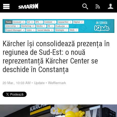
Kärcher își consolidează prezența în
regiunea de Sud-Est: o nouă
reprezentanță Kärcher Center se
deschide în Constanța
20 Mar., 10:03 AM
•
Update
•
Wefflermark