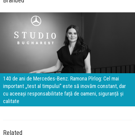
Branded
140 de ani de Mercedes-Benz. Ramona Pîrlog: Cel mai
important „test al timpului” este să inovăm constant, dar
cu aceeași responsabilitate față de oameni, siguranță și
calitate
Related