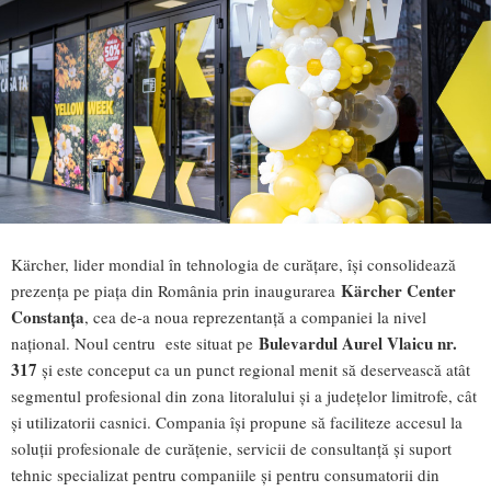
Kärcher, lider mondial în tehnologia de curățare, își consolidează
Kärcher Center
prezența pe piața din România prin inaugurarea
Constanța
, cea de-a noua reprezentanță a companiei la nivel
Bulevardul Aurel Vlaicu nr.
național. Noul centru este situat pe
317
și este conceput ca un punct regional menit să deservească atât
segmentul profesional din zona litoralului și a județelor limitrofe, cât
și utilizatorii casnici. Compania își propune să faciliteze accesul la
soluții profesionale de curățenie, servicii de consultanță și suport
tehnic specializat pentru companiile și pentru consumatorii din