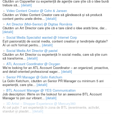
Căutăm un Copywriter cu experiență de agenție care știe că o idee bună
trebuie să...
[detalii]
Video Content Creator @ Cohn & Jansen
Căutăm un Video Content Creator care să gândească și să producă
content pentru unele dintre...
[detalii]
Art Director (Mid–Senior) @ Digitas România
Căutăm un Art Director care știe că e tare când o idee arată bine, dar...
[detalii]
Social Media Specialist wanted @ Internet Corp
Ești pasionat(ă) de social media, content creation și tendințele digitale?
Ai un ochi format pentru...
[detalii]
Social Media Art Director @ pastel
Căutăm un Art Director cu experiență în social media, care să știe cum
să transforme...
[detalii]
ATL Account Coordinator @ Oxygen
We’re looking for an ATL Account Coordinator – an organized, proactive,
and detail-oriented professional eager...
[detalii]
Senior PR Manager @ Golin Ketchum
La Golin Ketchum, căutăm un Senior PR Manager cu minimum 5 ani
experiență, care știe...
[detalii]
BTL Account Manager @ YES Communication
Job description: We're on the lookout for an awesome BTL Account
Manager to join our vibrant...
[detalii]
3D Artist – Shopper Experience @ Mercury360
Ai cel puțin 7 ani experiență în zona de BTL (evenimente, activări,
standuri și plasări...
[detalii]