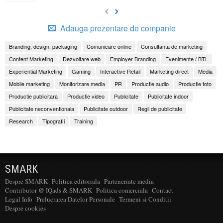
Adauga prezentare de companie
Branding, design, packaging
Comunicare online
Consultanta de marketing
Content Marketing
Dezvoltare web
Employer Branding
Evenimente / BTL
Experiential Marketing
Gaming
Interactive Retail
Marketing direct
Media
Mobile marketing
Monitorizare media
PR
Productie audio
Productie foto
Productie publicitara
Productie video
Publicitate
Publicitate indoor
Publicitate neconventionala
Publicitate outdoor
Regii de publicitate
Research
Tipografii
Training
SMARK
Despre SMARK
Politica editoriala
Parteneriate media
Contributor @ IQads & SMARK
Politica comerciala
Contact
Legal Info
Prelucrarea Datelor Personale
Termeni si Conditii
Despre cookies