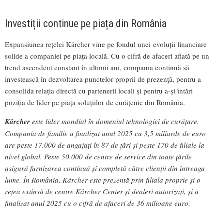
Investiții continue pe piața din România
Expansiunea rețelei Kärcher vine pe fondul unei evoluții financiare
solide a companiei pe piața locală. Cu o cifră de afaceri aflată pe un
trend ascendent constant în ultimii ani, compania continuă să
investească în dezvoltarea punctelor proprii de prezență, pentru a
consolida relația directă cu partenerii locali și pentru a-și întări
poziția de lider pe piața soluțiilor de curățenie din România.
Kärcher
este lider mondial în domeniul tehnologiei de curățare.
Compania de familie a finalizat anul 2025 cu 3,5 miliarde de euro
are peste 17.000 de angajați în 87 de țări și peste 170 de filiale la
nivel global. Peste 50.000 de centre de service din toate țările
asigură furnizarea continuă și completă către clienții din întreaga
lume. În România, Kärcher este prezentă prin filiala proprie și o
rețea extinsă de centre Kärcher Center și dealeri autorizați, și a
finalizat anul 2025 cu o cifră de afaceri de 36 milioane euro.