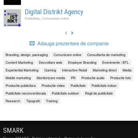
Digital Distrikt Agency
,
Publicitate
Comunicare online
Adauga prezentare de companie
Branding, design, packaging
Comunicare online
Consultanta de marketing
Content Marketing
Dezvoltare web
Employer Branding
Evenimente / BTL
Experiential Marketing
Gaming
Interactive Retail
Marketing direct
Media
Mobile marketing
Monitorizare media
PR
Productie audio
Productie foto
Productie publicitara
Productie video
Publicitate
Publicitate indoor
Publicitate neconventionala
Publicitate outdoor
Regii de publicitate
Research
Tipografii
Training
SMARK