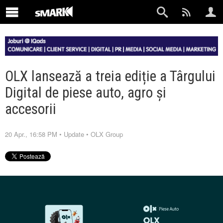
OLX lansează a treia ediție a Târgului
Digital de piese auto, agro și
accesorii
20 Apr., 16:58 PM
•
Update
•
OLX Group