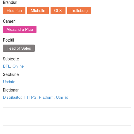
Branduri
Electrica
Michelin
OLX
Trelleborg
Oameni
Alexandru Picu
Pozitii
Head of Sales
Subiecte
BTL
,
Online
Sectiune
Update
Dictionar
Distribuitor
,
HTTPS
,
Platform
,
Utm_id