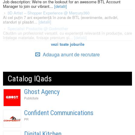
Job description: We're on the lookout for an awesome BTL Account
Manager to join our vibrant...
[detalii]
3D Artist – Shopper Experience @ Mercury360
Ai cel puțin 7 ani experiență în zona de BTL (evenimente, activări,
standuri și plasări...
[detalii]
Specialist Productie @ Godmother
Căutăm un profesionist versatil, cu experiență relevantă în producție, care
înțelege materiale, finisaje premium și...
[detalii]
vezi toate joburile
Adauga anunt de recrutare
Catalog IQads
Ghost Agency
Publicitate
Confident Communications
PR
Digital Kitchen