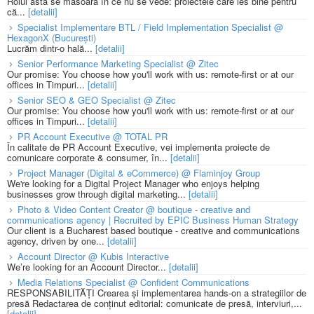
Rolul ăsta se măsoară în ce nu se vede: proiectele care ies bine pentru
că...
[detalii]
Specialist Implementare BTL / Field Implementation Specialist @
HexagonX (București)
Lucrăm dintr-o hală...
[detalii]
Senior Performance Marketing Specialist @ Zitec
Our promise: You choose how you'll work with us: remote-first or at our
offices in Timpuri...
[detalii]
Senior SEO & GEO Specialist @ Zitec
Our promise: You choose how you'll work with us: remote-first or at our
offices in Timpuri...
[detalii]
PR Account Executive @ TOTAL PR
În calitate de PR Account Executive, vei implementa proiecte de
comunicare corporate & consumer, în...
[detalii]
Project Manager (Digital & eCommerce) @ Flaminjoy Group
We're looking for a Digital Project Manager who enjoys helping
businesses grow through digital marketing...
[detalii]
Photo & Video Content Creator @ boutique - creative and
communications agency | Recruited by EPIC Business Human Strategy
Our client is a Bucharest based boutique - creative and communications
agency, driven by one...
[detalii]
Account Director @ Kubis Interactive
We’re looking for an Account Director...
[detalii]
Media Relations Specialist @ Confident Communications
RESPONSABILITĂȚI Crearea și implementarea hands-on a strategiilor de
presă Redactarea de conținut editorial: comunicate de presă, interviuri,...
[detalii]