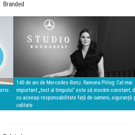
Branded
140 de ani de Mercedes-Benz. Ramona Pîrlog: Cel mai
important „test al timpului” este să inovăm constant, dar
cu aceeași responsabilitate față de oameni, siguranță și
calitate