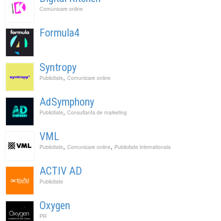
Comunicare online
Formula4
Syntropy
,
Publicitate
Comunicare online
AdSymphony
,
Publicitate
Consultanta de marketing
VML
,
,
Publicitate
Comunicare online
Publicitate internationala
ACTIV AD
Publicitate
Oxygen
PR