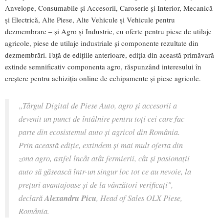
Anvelope, Consumabile și Accesorii, Caroserie și Interior, Mecanică
și Electrică, Alte Piese, Alte Vehicule și Vehicule pentru
dezmembrare – și Agro și Industrie, cu oferte pentru piese de utilaje
agricole, piese de utilaje industriale și componente rezultate din
dezmembrări. Față de edițiile anterioare, ediția din această primăvară
extinde semnificativ componenta agro, răspunzând interesului în
creștere pentru achiziția online de echipamente și piese agricole.
„
Târgul Digital de Piese Auto, agro și accesorii a
devenit un punct de întâlnire pentru toți cei care fac
parte din ecosistemul auto și agricol din România.
Prin această ediție, extindem și mai mult oferta din
zona agro, astfel încât atât fermierii, cât și pasionații
auto să găsească într-un singur loc tot ce au nevoie, la
prețuri avantajoase și de la vânzători verificați
",
declară
Alexandru Picu
, Head of Sales OLX Piese,
România.