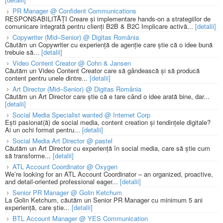
PR Manager @ Confident Communications
RESPONSABILITĂȚI Creare și implementare hands-on a strategiilor de
comunicare integrată pentru clienți B2B & B2C Implicare activă...
[detalii]
Copywriter (Mid–Senior) @ Digitas România
Căutăm un Copywriter cu experiență de agenție care știe că o idee bună
trebuie să...
[detalii]
Video Content Creator @ Cohn & Jansen
Căutăm un Video Content Creator care să gândească și să producă
content pentru unele dintre...
[detalii]
Art Director (Mid–Senior) @ Digitas România
Căutăm un Art Director care știe că e tare când o idee arată bine, dar...
[detalii]
Social Media Specialist wanted @ Internet Corp
Ești pasionat(ă) de social media, content creation și tendințele digitale?
Ai un ochi format pentru...
[detalii]
Social Media Art Director @ pastel
Căutăm un Art Director cu experiență în social media, care să știe cum
să transforme...
[detalii]
ATL Account Coordinator @ Oxygen
We’re looking for an ATL Account Coordinator – an organized, proactive,
and detail-oriented professional eager...
[detalii]
Senior PR Manager @ Golin Ketchum
La Golin Ketchum, căutăm un Senior PR Manager cu minimum 5 ani
experiență, care știe...
[detalii]
BTL Account Manager @ YES Communication