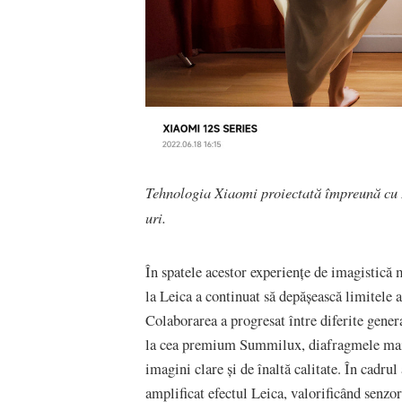
Tehnologia Xiaomi proiectată împreună cu 
uri.
În spatele acestor experiențe de imagistică 
la Leica a continuat să depășească limitele at
Colaborarea a progresat între diferite gener
la cea premium Summilux, diafragmele mai m
imagini clare și de înaltă calitate. În cadru
amplificat efectul Leica, valorificând senzo