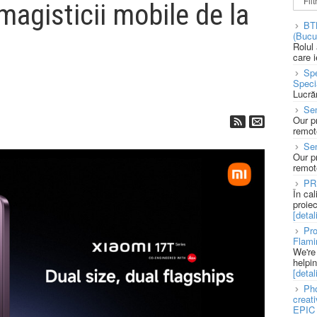
magisticii mobile de la
BT
(Bucu
Rolul
care 
Spe
Speci
Lucră
Sen
Our p
remote
Se
Our p
remote
PR
În ca
proie
[detali
Pro
Flami
We're
helpi
[detali
Pho
creat
EPIC 