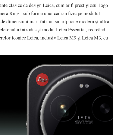
nte clasice de design Leica, cum ar fi prestigiosul logo
mera Ring - sub forma unui cadran fizic pe modulul
o de dimensiuni mari într-un smartphone modern și ultra-
elefonul a introdus și modul Leica Essential, recreând
amerelor iconice Leica, inclusiv Leica M9 și Leica M3, cu