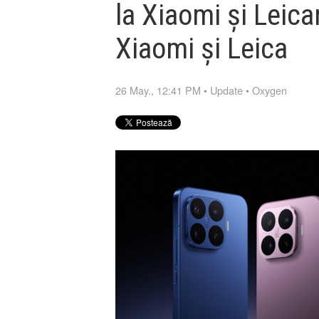
la Xiaomi și Leica
Xiaomi și Leica
26 May., 12:41 PM
•
Update
•
Oxygen