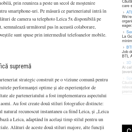
Căută
mobilă, prin reunirea a peste un secol de moștenire
care 
ntru smartphone-uri. Pe măsură ce parteneriatul intră în
AT
We’re
alături de camera sa telephoto Leica 5x disponibilă pe
organi
eager
, semnalează următorul pas în această colaborare,
Se
oveștile sunt spuse prin intermediul telefoanelor mobile.
La Go
minim
BT
Job d
BTL A
3D 
afică supremă
Ai ce
(eveni
Spe
arteneriat strategic construit pe o viziune comună pentru
Căută
releva
mitele performanței optime și ale experiențelor de
premi
tate ale parteneriatului a fost implementarea aspectului
aomi. Au fost create două stiluri fotografice distincte:
ul natural recunoscut instantaneu ca fiind Leica, și „Leica
 bază a Leica, adaptând în același timp stilul pentru un
iale. Alături de aceste două stiluri majore, alte funcții
C