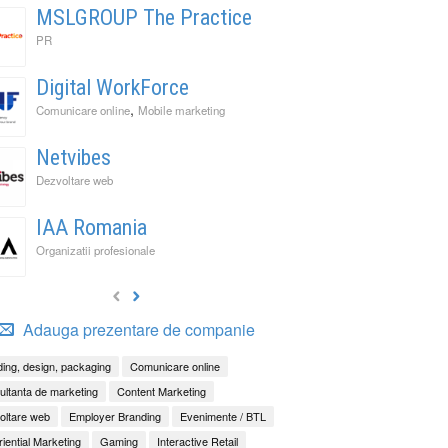
MSLGROUP The Practice
PR
Digital WorkForce
,
Comunicare online
Mobile marketing
Netvibes
Dezvoltare web
IAA Romania
Organizatii profesionale
Adauga prezentare de companie
ing, design, packaging
Comunicare online
ltanta de marketing
Content Marketing
oltare web
Employer Branding
Evenimente / BTL
iential Marketing
Gaming
Interactive Retail