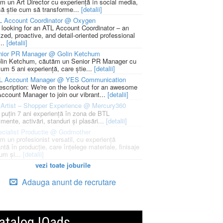
m un Art Director cu experiență în social media,
să știe cum să transforme...
[detalii]
L Account Coordinator @ Oxygen
 looking for an ATL Account Coordinator – an
zed, proactive, and detail-oriented professional
...
[detalii]
nior PR Manager @ Golin Ketchum
lin Ketchum, căutăm un Senior PR Manager cu
um 5 ani experiență, care știe...
[detalii]
L Account Manager @ YES Communication
escription: We're on the lookout for an awesome
ccount Manager to join our vibrant...
[detalii]
Artist – Shopper Experience @ Mercury360
l puțin 7 ani experiență în zona de BTL
mente, activări, standuri și plasări...
[detalii]
cialist Productie @ Godmother
m un profesionist versatil, cu experiență
ntă în producție, care înțelege materiale, finisaje
um și...
[detalii]
vezi toate joburile
Adauga anunt de recrutare
atalog IQads