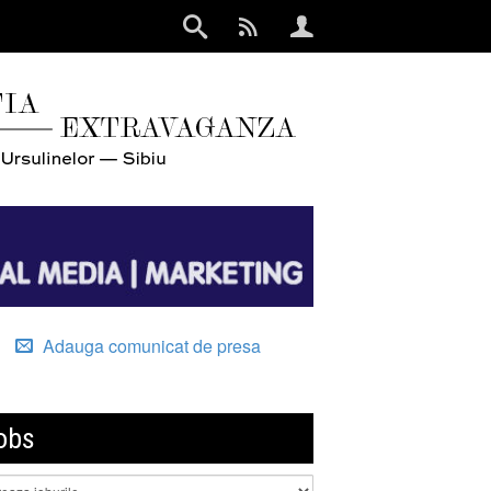
Adauga comunicat de presa
obs