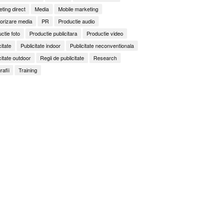
ting direct
Media
Mobile marketing
orizare media
PR
Productie audio
ctie foto
Productie publicitara
Productie video
citate
Publicitate indoor
Publicitate neconventionala
citate outdoor
Regii de publicitate
Research
rafii
Training