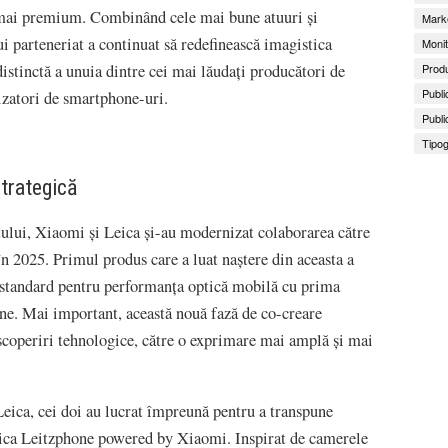
 mai premium. Combinând cele mai bune atuuri și
Marke
ui parteneriat a continuat să redefinească imagistica
Monit
istinctă a unuia dintre cei mai lăudați producători de
Produ
Publi
izatori de smartphone-uri.
Publi
Tipog
strategică
tului, Xiaomi și Leica și-au modernizat colaborarea către
n 2025. Primul produs care a luat naștere din aceasta a
u standard pentru performanța optică mobilă cu prima
e. Mai important, această nouă fază de co-creare
escoperiri tehnologice, către o exprimare mai amplă și mai
Leica, cei doi au lucrat împreună pentru a transpune
Leica Leitzphone powered by Xiaomi. Inspirat de camerele