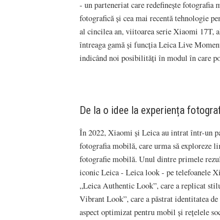
- un parteneriat care redefinește fotografia 
fotografică și cea mai recentă tehnologie pe
al cincilea an, viitoarea serie Xiaomi 17T, 
întreaga gamă și funcția Leica Live Moment
indicând noi posibilități în modul în care p
De la o idee la experiența fotogr
În 2022, Xiaomi și Leica au intrat într-un p
fotografia mobilă, care urma să exploreze li
fotografie mobilă. Unul dintre primele rezul
iconic Leica - Leica look - pe telefoanele Xi
„Leica Authentic Look”, care a replicat stil
Vibrant Look”, care a păstrat identitatea de
aspect optimizat pentru mobil și rețelele soc