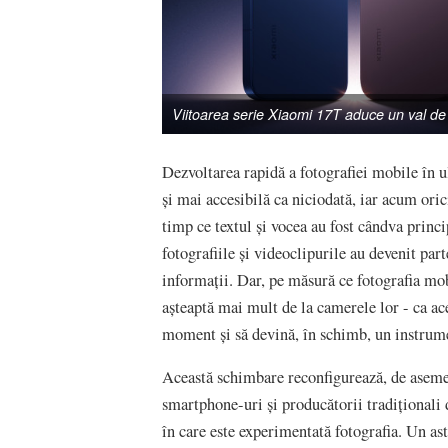
Viitoarea serie Xiaomi 17T aduce un val de
Dezvoltarea rapidă a fotografiei mobile în u
și mai accesibilă ca niciodată, iar acum ori
timp ce textul și vocea au fost cândva princ
fotografiile și videoclipurile au devenit pa
informații. Dar, pe măsură ce fotografia mobi
așteaptă mai mult de la camerele lor - ca a
moment și să devină, în schimb, un instrumen
Această schimbare reconfigurează, de asemen
smartphone-uri și producătorii tradiționali
în care este experimentată fotografia. Un as