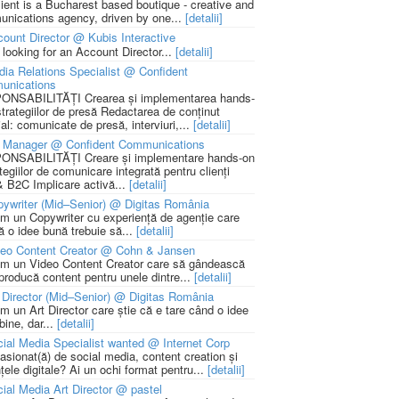
lient is a Bucharest based boutique - creative and
nications agency, driven by one...
[detalii]
ount Director @ Kubis Interactive
 looking for an Account Director...
[detalii]
ia Relations Specialist @ Confident
unications
NSABILITĂȚI Crearea și implementarea hands-
strategiilor de presă Redactarea de conținut
ial: comunicate de presă, interviuri,...
[detalii]
 Manager @ Confident Communications
NSABILITĂȚI Creare și implementare hands-on
tegiilor de comunicare integrată pentru clienți
 B2C Implicare activă...
[detalii]
ywriter (Mid–Senior) @ Digitas România
m un Copywriter cu experiență de agenție care
ă o idee bună trebuie să...
[detalii]
deo Content Creator @ Cohn & Jansen
m un Video Content Creator care să gândească
 producă content pentru unele dintre...
[detalii]
 Director (Mid–Senior) @ Digitas România
m un Art Director care știe că e tare când o idee
bine, dar...
[detalii]
ial Media Specialist wanted @ Internet Corp
pasionat(ă) de social media, content creation și
țele digitale? Ai un ochi format pentru...
[detalii]
ial Media Art Director @ pastel