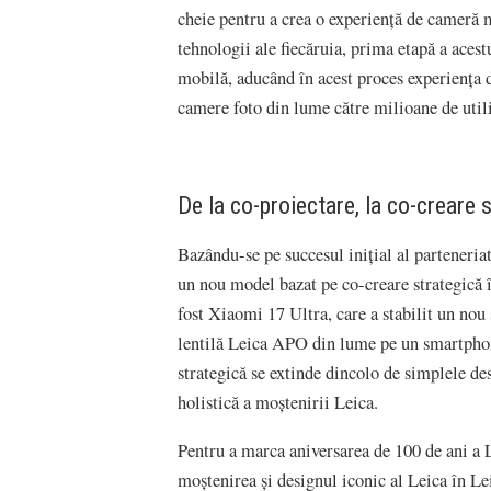
cheie pentru a crea o experiență de cameră
tehnologii ale fiecăruia, prima etapă a acest
mobilă, aducând în acest proces experiența d
camere foto din lume către milioane de util
De la co-proiectare, la co-creare 
Bazându-se pe succesul inițial al parteneria
un nou model bazat pe co-creare strategică î
fost Xiaomi 17 Ultra, care a stabilit un no
lentilă Leica APO din lume pe un smartphon
strategică se extinde dincolo de simplele d
holistică a moștenirii Leica.
Pentru a marca aniversarea de 100 de ani a 
moștenirea și designul iconic al Leica în 