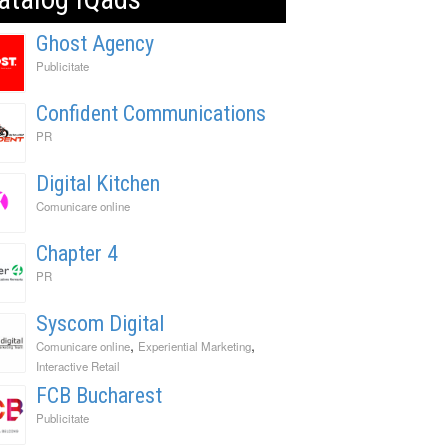
Ghost Agency
Publicitate
Confident Communications
PR
Digital Kitchen
Comunicare online
Chapter 4
PR
Syscom Digital
,
,
Comunicare online
Experiential Marketing
Interactive Retail
FCB Bucharest
Publicitate