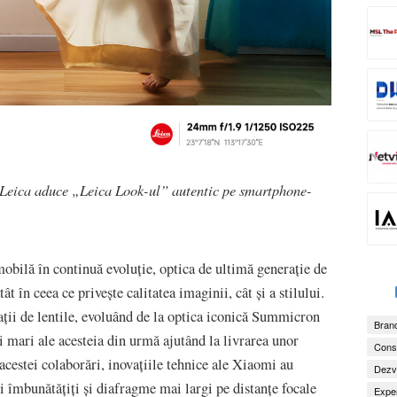
Leica aduce „Leica Look-ul” autentic pe smartphone-
mobilă în continuă evoluție, optica de ultimă generație de
ât în ceea ce privește calitatea imaginii, cât și a stilului.
ații de lentile, evoluând de la optica iconică Summicron
Brand
ari ale acesteia din urmă ajutând la livrarea unor
Consu
l acestei colaborări, inovațiile tehnice ale Xiaomi au
Dezv
ri îmbunătățiți și diafragme mai largi pe distanțe focale
Exper