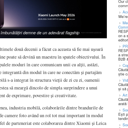
Our c
commu
Acc
We’re
Med
Comm
RESPO
 îmbunătățiri demne de un adevărat flagship
on a 
editor
PR
ltimele două decenii a făcut ca aceasta să fie mai ușoară
RESPO
a stra
cine poate să devină un maestru în spatele obiectivului. În
B2B &
ipalele moduri în care comunicam unii cu alții, astăzi,
Cop
Căută
rte integrantă din modul în care ne conectăm și partajăm
știe c
lă s-a integrat în structura vieții de zi cu zi, oamenii
Vi
Căută
cestea să meargă dincolo de simpla surprindere a unui
și să
Art
t de exprimare, povestire și creativitate.
Căută
arată 
ea, industria mobilă, colaborările dintre brandurile de
Soc
Ești 
 de camere foto având un rol tot mai important în modul
tendin
tfel de parteneriat este colaborarea dintre Xiaomi și Leica
Soc