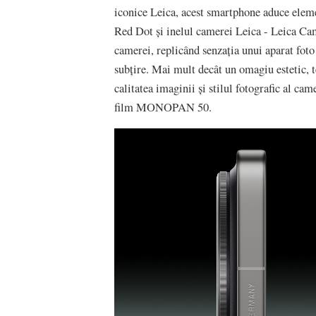
iconice Leica, acest smartphone aduce eleme
Red Dot și inelul camerei Leica - Leica Ca
camerei, replicând senzația unui aparat fot
subțire. Mai mult decât un omagiu estetic, t
calitatea imaginii și stilul fotografic al c
film MONOPAN 50.