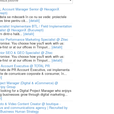
L Account Manager Senior @ HexagonX
rești)
 ăsta se măsoară în ce nu se vede: proiectele
ies bine pentru că...
[detalii]
cialist Implementare BTL / Field Implementation
alist @ HexagonX (București)
m dintr-o hală...
[detalii]
ior Performance Marketing Specialist @ Zitec
romise: You choose how you'll work with us:
-first or at our offices in Timpuri...
[detalii]
nior SEO & GEO Specialist @ Zitec
romise: You choose how you'll work with us:
-first or at our offices in Timpuri...
[detalii]
 Account Executive @ TOTAL PR
litate de PR Account Executive, vei implementa
cte de comunicare corporate & consumer, în...
i]
ject Manager (Digital & eCommerce) @
njoy Group
 looking for a Digital Project Manager who enjoys
ng businesses grow through digital marketing...
i]
to & Video Content Creator @ boutique -
ive and communications agency | Recruited by
Business Human Strategy