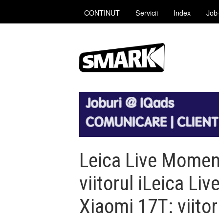
CONTINUT
Servicii
Index
Job-
Leica Live Moment
viitorul iLeica Li
Xiaomi 17T: viitor