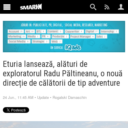
Eturia lansează, alături de
exploratorul Radu Păltineanu, o nouă
direcție de călătorii de tip adventure
24 Jun., 11:45 AM
•
Update
•
Rogalski Damaschin