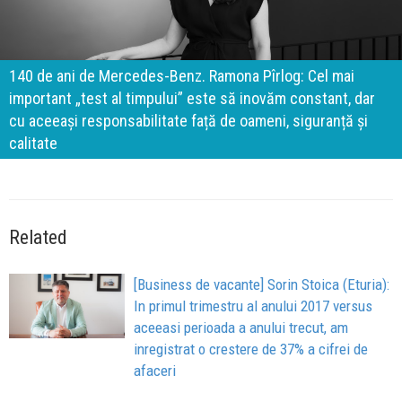
140 de ani de Mercedes-Benz. Ramona Pîrlog: Cel mai
important „test al timpului” este să inovăm constant, dar
cu aceeași responsabilitate față de oameni, siguranță și
calitate
Related
[Business de vacante] Sorin Stoica (Eturia):
In primul trimestru al anului 2017 versus
aceeasi perioada a anului trecut, am
inregistrat o crestere de 37% a cifrei de
afaceri