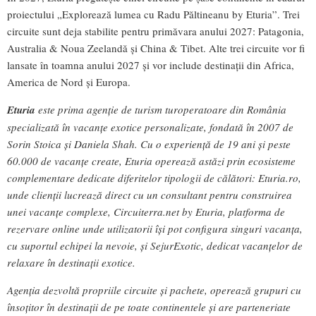
proiectului „Explorează lumea cu Radu Păltineanu by Eturia”. Trei
circuite sunt deja stabilite pentru primăvara anului 2027: Patagonia,
Australia & Noua Zeelandă și China & Tibet. Alte trei circuite vor fi
lansate în toamna anului 2027 și vor include destinații din Africa,
America de Nord și Europa.
Eturia
este prima agenție de turism turoperatoare din România
specializată în vacanțe exotice personalizate, fondată în 2007 de
Sorin Stoica și Daniela Shah. Cu o experiență de 19 ani și peste
60.000 de vacanțe create, Eturia operează astăzi prin ecosisteme
complementare dedicate diferitelor tipologii de călători: Eturia.ro,
unde clienții lucrează direct cu un consultant pentru construirea
unei vacanțe complexe, Circuiterra.net by Eturia, platforma de
rezervare online unde utilizatorii își pot configura singuri vacanța,
cu suportul echipei la nevoie, și SejurExotic, dedicat vacanțelor de
relaxare în destinații exotice.
Agenția dezvoltă propriile circuite și pachete, operează grupuri cu
însoțitor în destinații de pe toate continentele și are parteneriate