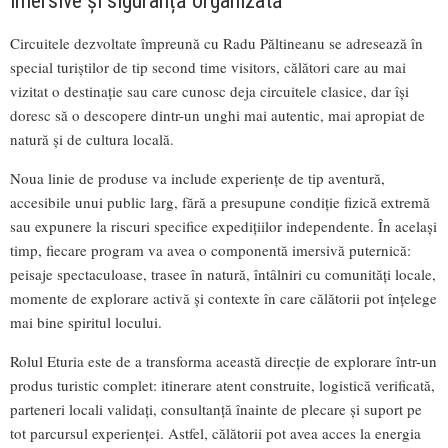
imersive și siguranță organizată
Circuitele dezvoltate împreună cu Radu Păltineanu se adresează în
special turiștilor de tip second time visitors, călători care au mai
vizitat o destinație sau care cunosc deja circuitele clasice, dar își
doresc să o descopere dintr-un unghi mai autentic, mai apropiat de
natură și de cultura locală.
Noua linie de produse va include experiențe de tip aventură,
accesibile unui public larg, fără a presupune condiție fizică extremă
sau expunere la riscuri specifice expedițiilor independente. În același
timp, fiecare program va avea o componentă imersivă puternică:
peisaje spectaculoase, trasee în natură, întâlniri cu comunități locale,
momente de explorare activă și contexte în care călătorii pot înțelege
mai bine spiritul locului.
Rolul Eturia este de a transforma această direcție de explorare într-un
produs turistic complet: itinerare atent construite, logistică verificată,
parteneri locali validați, consultanță înainte de plecare și suport pe
tot parcursul experienței. Astfel, călătorii pot avea acces la energia