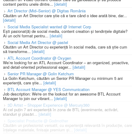
content pentru unele dintre...
[detalii]
Art Director (Mid–Senior) @ Digitas România
Căutăm un Art Director care știe că e tare când o idee arată bine, dar...
[detalii]
Social Media Specialist wanted @ Internet Corp
Ești pasionat(ă) de social media, content creation și tendințele digitale?
Ai un ochi format pentru...
[detalii]
Social Media Art Director @ pastel
Căutăm un Art Director cu experiență în social media, care să știe cum
să transforme...
[detalii]
ATL Account Coordinator @ Oxygen
We’re looking for an ATL Account Coordinator – an organized, proactive,
and detail-oriented professional eager...
[detalii]
Senior PR Manager @ Golin Ketchum
La Golin Ketchum, căutăm un Senior PR Manager cu minimum 5 ani
experiență, care știe...
[detalii]
BTL Account Manager @ YES Communication
Job description: We're on the lookout for an awesome BTL Account
Manager to join our vibrant...
[detalii]
3D Artist – Shopper Experience @ Mercury360
Ai cel puțin 7 ani experiență în zona de BTL (evenimente, activări,
standuri și plasări...
[detalii]
Specialist Productie @ Godmother
Căutăm un profesionist versatil, cu experiență relevantă în producție, care
înțelege materiale, finisaje premium și...
[detalii]