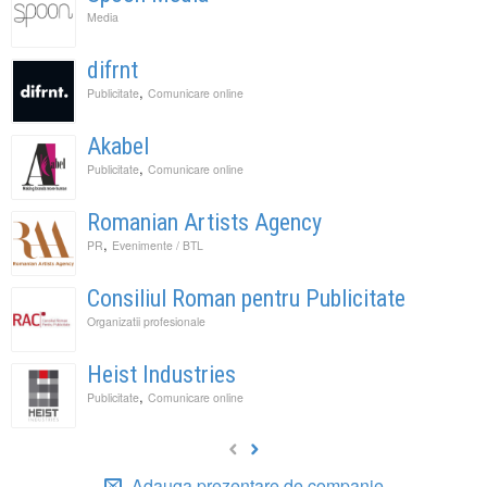
Media
difrnt
,
Publicitate
Comunicare online
Akabel
,
Publicitate
Comunicare online
Romanian Artists Agency
,
PR
Evenimente / BTL
Consiliul Roman pentru Publicitate
Organizatii profesionale
Heist Industries
,
Publicitate
Comunicare online
Adauga prezentare de companie