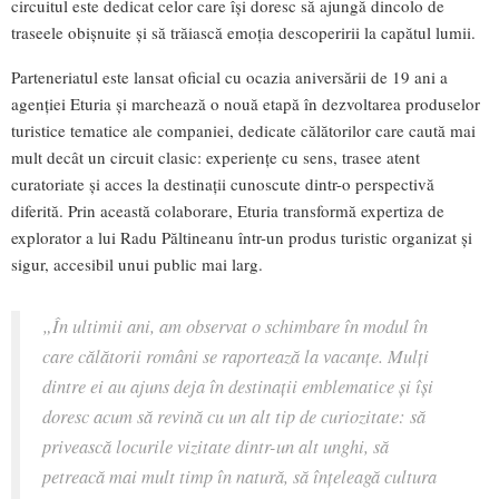
circuitul este dedicat celor care își doresc să ajungă dincolo de
traseele obișnuite și să trăiască emoția descoperirii la capătul lumii.
Parteneriatul este lansat oficial cu ocazia aniversării de 19 ani a
agenției Eturia și marchează o nouă etapă în dezvoltarea produselor
turistice tematice ale companiei, dedicate călătorilor care caută mai
mult decât un circuit clasic: experiențe cu sens, trasee atent
curatoriate și acces la destinații cunoscute dintr-o perspectivă
diferită. Prin această colaborare, Eturia transformă expertiza de
explorator a lui Radu Păltineanu într-un produs turistic organizat și
sigur, accesibil unui public mai larg.
„În ultimii ani, am observat o schimbare în modul în
care călătorii români se raportează la vacanțe. Mulți
dintre ei au ajuns deja în destinații emblematice și își
doresc acum să revină cu un alt tip de curiozitate: să
privească locurile vizitate dintr-un alt unghi, să
petreacă mai mult timp în natură, să înțeleagă cultura