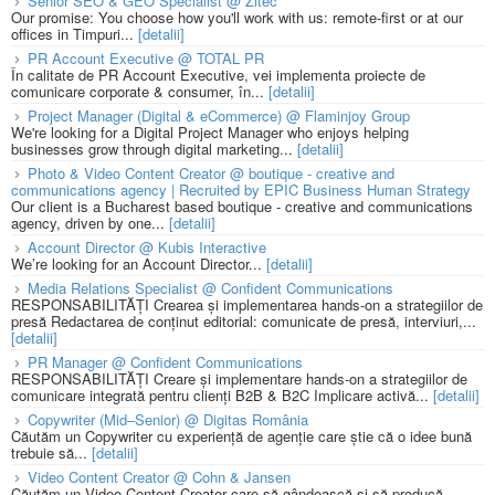
Senior SEO & GEO Specialist @ Zitec
Our promise: You choose how you'll work with us: remote-first or at our
offices in Timpuri...
[detalii]
PR Account Executive @ TOTAL PR
În calitate de PR Account Executive, vei implementa proiecte de
comunicare corporate & consumer, în...
[detalii]
Project Manager (Digital & eCommerce) @ Flaminjoy Group
We're looking for a Digital Project Manager who enjoys helping
businesses grow through digital marketing...
[detalii]
Photo & Video Content Creator @ boutique - creative and
communications agency | Recruited by EPIC Business Human Strategy
Our client is a Bucharest based boutique - creative and communications
agency, driven by one...
[detalii]
Account Director @ Kubis Interactive
We’re looking for an Account Director...
[detalii]
Media Relations Specialist @ Confident Communications
RESPONSABILITĂȚI Crearea și implementarea hands-on a strategiilor de
presă Redactarea de conținut editorial: comunicate de presă, interviuri,...
[detalii]
PR Manager @ Confident Communications
RESPONSABILITĂȚI Creare și implementare hands-on a strategiilor de
comunicare integrată pentru clienți B2B & B2C Implicare activă...
[detalii]
Copywriter (Mid–Senior) @ Digitas România
Căutăm un Copywriter cu experiență de agenție care știe că o idee bună
trebuie să...
[detalii]
Video Content Creator @ Cohn & Jansen
Căutăm un Video Content Creator care să gândească și să producă