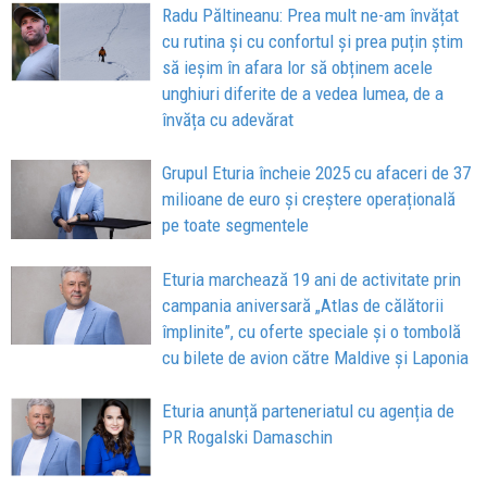
Radu Păltineanu: Prea mult ne-am învățat
cu rutina și cu confortul și prea puțin știm
să ieșim în afara lor să obținem acele
unghiuri diferite de a vedea lumea, de a
învăța cu adevărat
Grupul Eturia încheie 2025 cu afaceri de 37
milioane de euro și creștere operațională
pe toate segmentele
Eturia marchează 19 ani de activitate prin
campania aniversară „Atlas de călătorii
împlinite”, cu oferte speciale și o tombolă
cu bilete de avion către Maldive şi Laponia
Eturia anunță parteneriatul cu agenția de
PR Rogalski Damaschin