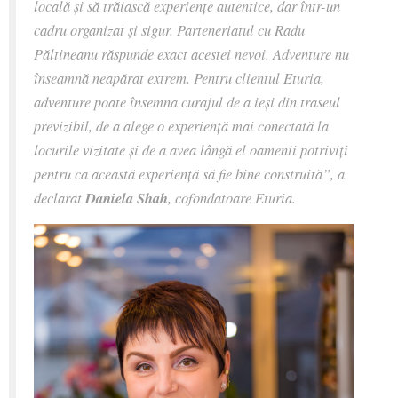
locală și să trăiască experiențe autentice, dar într-un
cadru organizat și sigur. Parteneriatul cu Radu
Păltineanu răspunde exact acestei nevoi. Adventure nu
înseamnă neapărat extrem. Pentru clientul Eturia,
adventure poate însemna curajul de a ieși din traseul
previzibil, de a alege o experiență mai conectată la
locurile vizitate și de a avea lângă el oamenii potriviți
pentru ca această experiență să fie bine construită”, a
declarat
Daniela Shah
, cofondatoare Eturia.