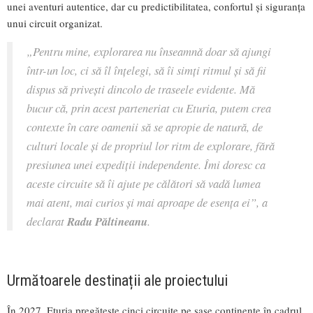
unei aventuri autentice, dar cu predictibilitatea, confortul și siguranța
unui circuit organizat.
„Pentru mine, explorarea nu înseamnă doar să ajungi
într-un loc, ci să îl înțelegi, să îi simți ritmul și să fii
dispus să privești dincolo de traseele evidente. Mă
bucur că, prin acest parteneriat cu Eturia, putem crea
contexte în care oamenii să se apropie de natură, de
culturi locale și de propriul lor ritm de explorare, fără
presiunea unei expediții independente. Îmi doresc ca
aceste circuite să îi ajute pe călători să vadă lumea
mai atent, mai curios și mai aproape de esența ei”, a
declarat
Radu Păltineanu
.
Următoarele destinații ale proiectului
În 2027, Eturia pregătește cinci circuite pe şase continente în cadrul