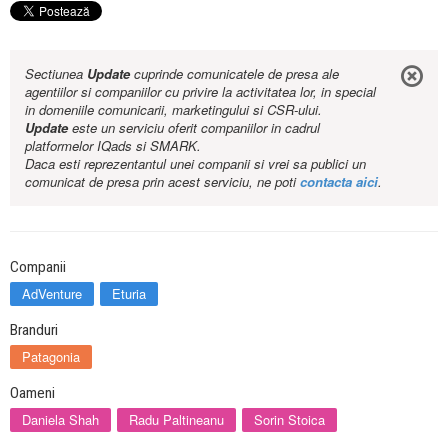
Sectiunea
Update
cuprinde comunicatele de presa ale
agentiilor si companiilor cu privire la activitatea lor, in special
in domeniile comunicarii, marketingului si CSR-ului.
Update
este un serviciu oferit companiilor in cadrul
platformelor IQads si SMARK.
Daca esti reprezentantul unei companii si vrei sa publici un
comunicat de presa prin acest serviciu, ne poti
contacta aici
.
Companii
AdVenture
Eturia
Branduri
Patagonia
Oameni
Daniela Shah
Radu Paltineanu
Sorin Stoica