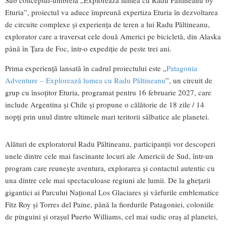
Sub conceptul-umbrelă „Explorează lumea cu Radu Păltineanu by
Eturia”, proiectul va aduce împreună expertiza Eturia în dezvoltarea
de circuite complexe și experiența de teren a lui Radu Păltineanu,
explorator care a traversat cele două Americi pe bicicletă, din Alaska
până în Țara de Foc, într-o expediție de peste trei ani.
Prima experiență lansată în cadrul proiectului este „
Patagonia
Adventure – Explorează lumea cu Radu Păltineanu
”, un circuit de
grup cu însoțitor Eturia, programat pentru 16 februarie 2027, care
include Argentina și Chile și propune o călătorie de 18 zile / 14
nopți prin unul dintre ultimele mari teritorii sălbatice ale planetei.
Alături de exploratorul Radu Păltineanu, participanții vor descoperi
unele dintre cele mai fascinante locuri ale Americii de Sud, într-un
program care reuneşte aventura, explorarea și contactul autentic cu
una dintre cele mai spectaculoase regiuni ale lumii. De la ghețarii
gigantici ai Parcului Național Los Glaciares și vârfurile emblematice
Fitz Roy și Torres del Paine, până la fiordurile Patagoniei, coloniile
de pinguini și orașul Puerto Williams, cel mai sudic oraș al planetei,