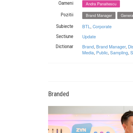
Oameni
Andra Panaitescu
Pozitii
Brand Manager
Genera
Subiecte
BTL
,
Corporate
Sectiune
Update
Dictionar
Brand
,
Brand Manager
,
Di
Media
,
Public
,
Sampling
,
S
Branded