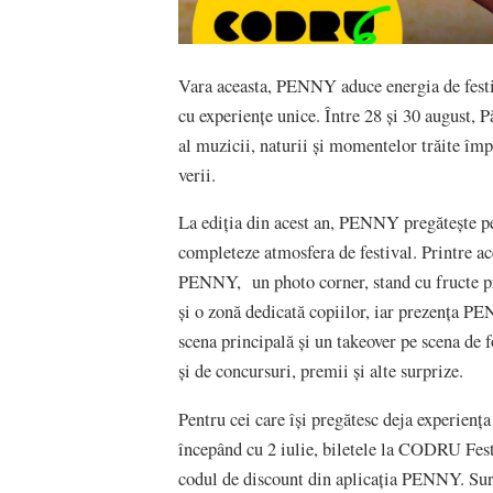
Vara aceasta, PENNY aduce energia de festi
cu experiențe unice. Între 28 și 30 august, 
al muzicii, naturii și momentelor trăite împ
verii.
La ediția din acest an, PENNY pregătește pen
completeze atmosfera de festival. Printre a
PENNY, un photo corner, stand cu fructe pro
și o zonă dedicată copiilor, iar prezența P
scena principală și un takeover pe scena de fo
și de concursuri, premii și alte surprize.
Pentru cei care își pregătesc deja experien
începând cu 2 iulie, biletele la CODRU Fest
codul de discount din aplicația PENNY. Surp