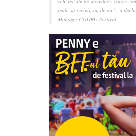
cele bazate pe încredere, valori co
reale să revină, an de an.”,
a decl
Manager CODRU Festival.