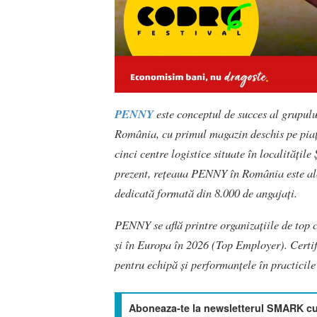
PENNY
este conceptul de succes al grupulu
România, cu primul magazin deschis pe piața
cinci centre logistice situate în localitățile
prezent, rețeaua PENNY în România este alc
dedicată formată din 8.000 de angajați.
PENNY se află printre organizațiile de top 
și în Europa în 2026 (Top Employer). Certif
pentru echipă și performanțele în practicil
Aboneaza-te la newsletterul SMARK cu 