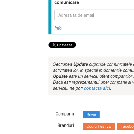
comunicare
Info
Sectiunea
Update
cuprinde comunicatele de
activitatea lor, in special in domeniile comu
Update
este un serviciu oferit companiilo
Daca esti reprezentantul unei companii si v
serviciu, ne poti
contacta aici
.
Companii
Rewe
Branduri
Codru Festival
Facebo