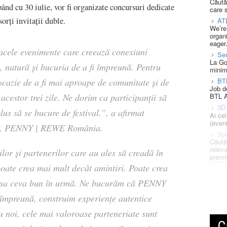
Căută
d cu 30 iulie, vor fi organizate concursuri dedicate
care 
sorți invitații duble.
AT
We’re
organi
eager
acele evenimente care creează conexiuni
Se
La Go
, natură și bucuria de a fi împreună. Pentru
minim
BT
ocazie de a fi mai aproape de comunitate și de
Job d
acestor trei zile. Ne dorim ca participanții să
BTL A
3D 
lus să se bucure de festival.”
, a afirmat
Ai ce
(eveni
r, PENNY | REWE România.
Spe
Căută
releva
r și partenerilor care au ales să creadă în
premi
 poate crea mai mult decât amintiri. Poate crea
 lăsa ceva bun în urmă. Ne bucurăm că PENNY
 împreună, construim experiențe autentice
noi, cele mai valoroase parteneriate sunt
C