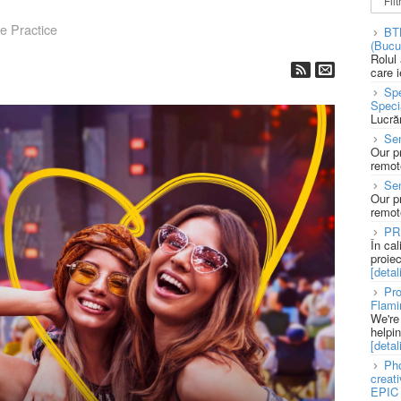
 Practice
BT
(Bucu
Rolul
care 
Spe
Speci
Lucră
Sen
Our p
remote
Se
Our p
remote
PR
În ca
proie
[detali
Pro
Flami
We're
helpi
[detali
Pho
creat
EPIC 