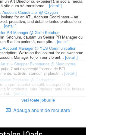
m un Art Director cu experiență în social media,
să știe cum să transforme...
[detalii]
L Account Coordinator @ Oxygen
 looking for an ATL Account Coordinator – an
zed, proactive, and detail-oriented professional
...
[detalii]
nior PR Manager @ Golin Ketchum
lin Ketchum, căutăm un Senior PR Manager cu
um 5 ani experiență, care știe...
[detalii]
L Account Manager @ YES Communication
escription: We're on the lookout for an awesome
ccount Manager to join our vibrant...
[detalii]
Artist – Shopper Experience @ Mercury360
l puțin 7 ani experiență în zona de BTL
mente, activări, standuri și plasări...
[detalii]
cialist Productie @ Godmother
m un profesionist versatil, cu experiență
ntă în producție, care înțelege materiale, finisaje
um și...
[detalii]
vezi toate joburile
Adauga anunt de recrutare
atalog IQads