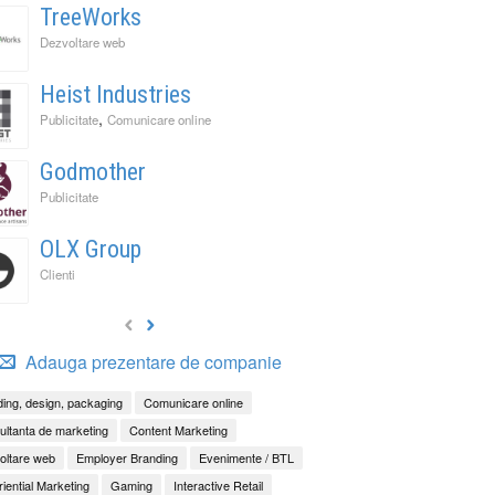
TreeWorks
Dezvoltare web
Heist Industries
,
Publicitate
Comunicare online
Godmother
Publicitate
OLX Group
Clienti
Adauga prezentare de companie
ing, design, packaging
Comunicare online
ltanta de marketing
Content Marketing
oltare web
Employer Branding
Evenimente / BTL
iential Marketing
Gaming
Interactive Retail