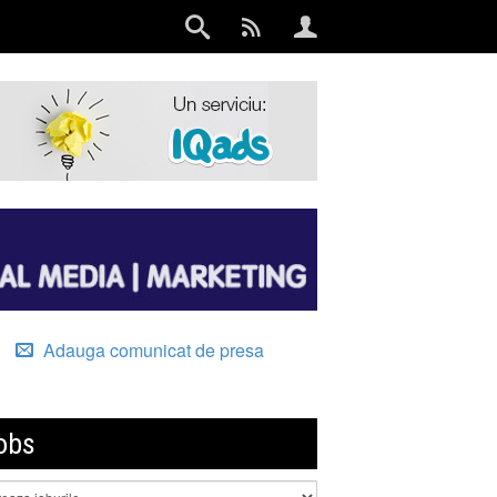
Adauga comunicat de presa
obs