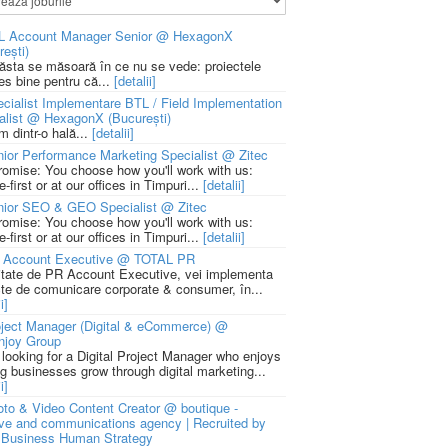
L Account Manager Senior @ HexagonX
rești)
 ăsta se măsoară în ce nu se vede: proiectele
ies bine pentru că...
[detalii]
cialist Implementare BTL / Field Implementation
alist @ HexagonX (București)
m dintr-o hală...
[detalii]
ior Performance Marketing Specialist @ Zitec
romise: You choose how you'll work with us:
-first or at our offices in Timpuri...
[detalii]
nior SEO & GEO Specialist @ Zitec
romise: You choose how you'll work with us:
-first or at our offices in Timpuri...
[detalii]
 Account Executive @ TOTAL PR
litate de PR Account Executive, vei implementa
cte de comunicare corporate & consumer, în...
i]
ject Manager (Digital & eCommerce) @
njoy Group
 looking for a Digital Project Manager who enjoys
ng businesses grow through digital marketing...
i]
to & Video Content Creator @ boutique -
ive and communications agency | Recruited by
Business Human Strategy