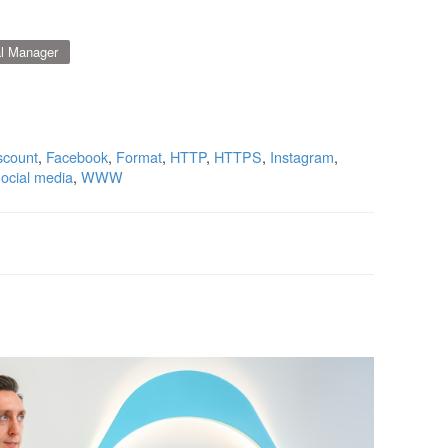
l Manager
scount
,
Facebook
,
Format
,
HTTP
,
HTTPS
,
Instagram
,
ocial media
,
WWW