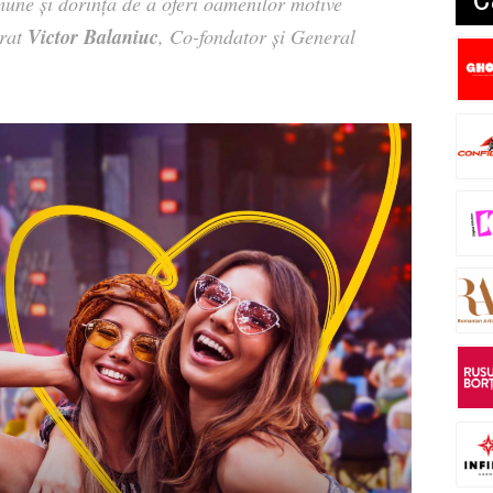
mune și dorința de a oferi oamenilor motive
Victor Balaniuc
arat
, Co-fondator și General