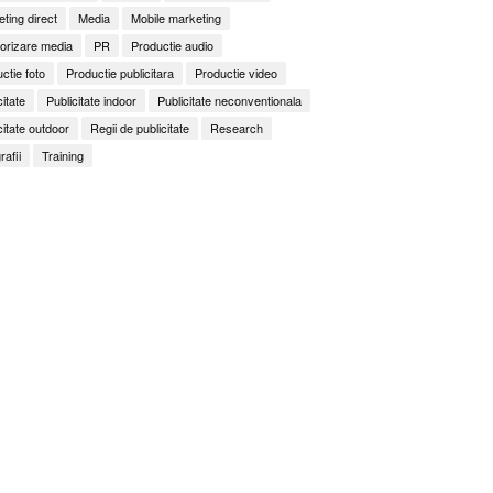
ting direct
Media
Mobile marketing
orizare media
PR
Productie audio
ctie foto
Productie publicitara
Productie video
citate
Publicitate indoor
Publicitate neconventionala
citate outdoor
Regii de publicitate
Research
rafii
Training