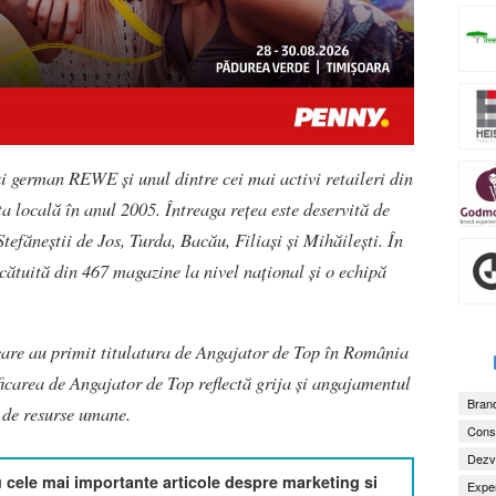
i german REWE și unul dintre cei mai activi retaileri din
 locală în anul 2005. Întreaga rețea este deservită de
 Ștefăneștii de Jos, Turda, Bacău, Filiași și Mihăilești. În
ătuită din 467 magazine la nivel național și o echipă
care au primit titulatura de Angajator de Top în România
icarea de Angajator de Top reflectă grija și angajamentul
Brand
e de resurse umane.
Consu
Dezv
cele mai importante articole despre marketing si
Exper