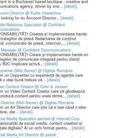
lient is a Bucharest based boutique - creative and
nications agency, driven by one...
[detalii]
ount Director @ Kubis Interactive
 looking for an Account Director...
[detalii]
ia Relations Specialist @ Confident
unications
NSABILITĂȚI Crearea și implementarea hands-
strategiilor de presă Redactarea de conținut
ial: comunicate de presă, interviuri,...
[detalii]
 Manager @ Confident Communications
NSABILITĂȚI Creare și implementare hands-on
tegiilor de comunicare integrată pentru clienți
 B2C Implicare activă...
[detalii]
ywriter (Mid–Senior) @ Digitas România
m un Copywriter cu experiență de agenție care
ă o idee bună trebuie să...
[detalii]
deo Content Creator @ Cohn & Jansen
m un Video Content Creator care să gândească
 producă content pentru unele dintre...
[detalii]
 Director (Mid–Senior) @ Digitas România
m un Art Director care știe că e tare când o idee
bine, dar...
[detalii]
ial Media Specialist wanted @ Internet Corp
pasionat(ă) de social media, content creation și
țele digitale? Ai un ochi format pentru...
[detalii]
ial Media Art Director @ pastel