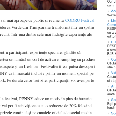
Our c
commu
Acc
We’re
val mai aproape de public și revine la
CODRU Festival
Med
Comm
Pădurea Verde din Timișoara se transformă într-un spațiu
RESPO
on a 
reună, într-una dintre cele mai îndrăgite experiențe ale
editor
PR
RESPO
a stra
tru participanți experiențe speciale, gândite să
B2B &
cestea se numără un cort de activare, sampling cu produse
Cop
Căută
aspete și un fresh bar. Festivalierii vor putea descoperi
știe c
Vi
ENNY va fi marcată inclusiv printr-un moment special pe
Căută
lk. Pe durata celor trei zile, participanții vor avea parte
și să
Art
Căută
arată 
ța la festival, PENNY aduce un motiv în plus de bucurie:
Soc
Ești 
ival pot fi achiziționate cu o reducere de 20% folosind
tendin
rizele continuă și pe canalele oficiale de social media
Soc