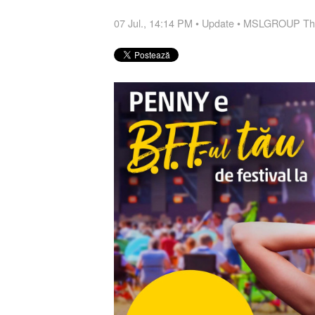
07 Jul., 14:14 PM
•
Update
•
MSLGROUP The