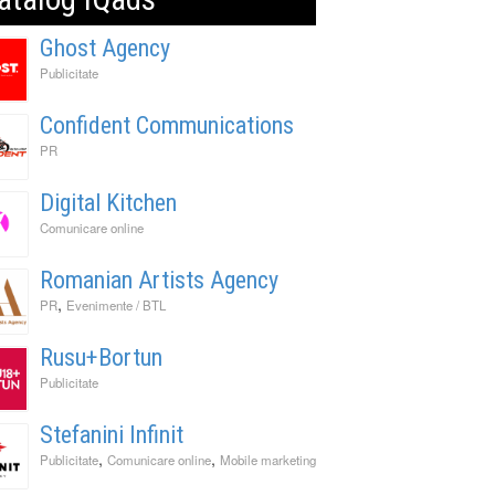
Ghost Agency
Publicitate
Confident Communications
PR
Digital Kitchen
Comunicare online
Romanian Artists Agency
,
PR
Evenimente / BTL
Rusu+Bortun
Publicitate
Stefanini Infinit
,
,
Publicitate
Comunicare online
Mobile marketing