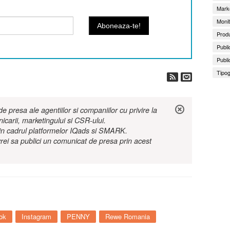
Marke
Monit
Produ
Publi
Publi
Tipog
 presa ale agentiilor si companiilor cu privire la
nicarii, marketingului si CSR-ului.
r in cadrul platformelor IQads si SMARK.
rei sa publici un comunicat de presa prin acest
ok
Instagram
PENNY
Rewe Romania