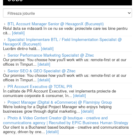
BTL Account Manager Senior @ HexagonX (București)
Rolul ăsta se măsoară în ce nu se vede: proiectele care ies bine pentru
că...
[detalii]
Specialist Implementare BTL / Field Implementation Specialist @
HexagonX (București)
Lucrăm dintr-o hală...
[detalii]
Senior Performance Marketing Specialist @ Zitec
Our promise: You choose how you'll work with us: remote-first or at our
offices in Timpuri...
[detalii]
Senior SEO & GEO Specialist @ Zitec
Our promise: You choose how you'll work with us: remote-first or at our
offices in Timpuri...
[detalii]
PR Account Executive @ TOTAL PR
În calitate de PR Account Executive, vei implementa proiecte de
comunicare corporate & consumer, în...
[detalii]
Project Manager (Digital & eCommerce) @ Flaminjoy Group
We're looking for a Digital Project Manager who enjoys helping
businesses grow through digital marketing...
[detalii]
Photo & Video Content Creator @ boutique - creative and
communications agency | Recruited by EPIC Business Human Strategy
Our client is a Bucharest based boutique - creative and communications
agency, driven by one...
[detalii]