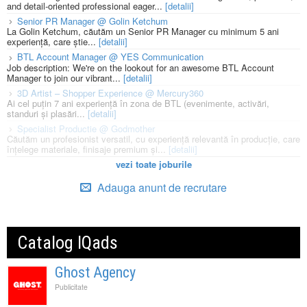
and detail-oriented professional eager...
[detalii]
Senior PR Manager @ Golin Ketchum
La Golin Ketchum, căutăm un Senior PR Manager cu minimum 5 ani
experiență, care știe...
[detalii]
BTL Account Manager @ YES Communication
Job description: We're on the lookout for an awesome BTL Account
Manager to join our vibrant...
[detalii]
3D Artist – Shopper Experience @ Mercury360
Ai cel puțin 7 ani experiență în zona de BTL (evenimente, activări,
standuri și plasări...
[detalii]
Specialist Productie @ Godmother
Căutăm un profesionist versatil, cu experiență relevantă în producție, care
înțelege materiale, finisaje premium și...
[detalii]
vezi toate joburile
Adauga anunt de recrutare
Catalog IQads
Ghost Agency
Publicitate