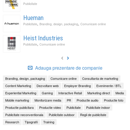
Publicitate
Hueman
,
,
Publicitate
Branding, design, packaging
Comunicare online
Heist Industries
,
Publicitate
Comunicare online
Adauga prezentare de companie
Branding, design, packaging
Comunicare online
Consultanta de marketing
Content Marketing
Dezvoltare web
Employer Branding
Evenimente / BTL
Experiential Marketing
Gaming
Interactive Retail
Marketing direct
Media
Mobile marketing
Monitorizare media
PR
Productie audio
Productie foto
Productie publicitara
Productie video
Publicitate
Publicitate indoor
Publicitate neconventionala
Publicitate outdoor
Regii de publicitate
Research
Tipografii
Training