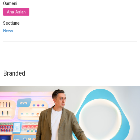
Oameni
Ana Aslan
Sectiune
News
Branded