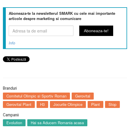
Aboneaza-te la newsletterul SMARK cu cele mai importante
articole despre marketing si comunicare
Info
Branduri
Comitetul Olimpic si Sportiv Roman
Gerovital
Gerovital Plant
H3
Jocurile Olimpice
Plant
Stop
Campanii
Evolution
Hai sa Aducem Romania acasa