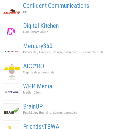
Confident Communications
PR
Digital Kitchen
Comunicare online
Mercury360
,
,
Publicitate
Branding, design, packaging
Evenimente / BTL
ADC*RO
Organizatii profesionale
WPP Media
,
Media
Clienti
BrainUP
,
Publicitate
Branding, design, packaging
Friends\TBWA