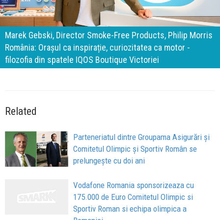
140 de ani de Mercedes-Benz. Ramona Pîrlog: Cel mai
important „test al timpului” este să inovăm constant, dar
cu aceeași responsabilitate față de oameni, siguranță și
calitate
Related
Parteneriatul dintre Groupama Asigurări și
Comitetul Olimpic și Sportiv Român se
prelungește cu doi ani
Vodafone Romania sponsorizeaza cu
175.000 de Euro Comitetul Olimpic si
Sportiv Roman si echipa olimpica a