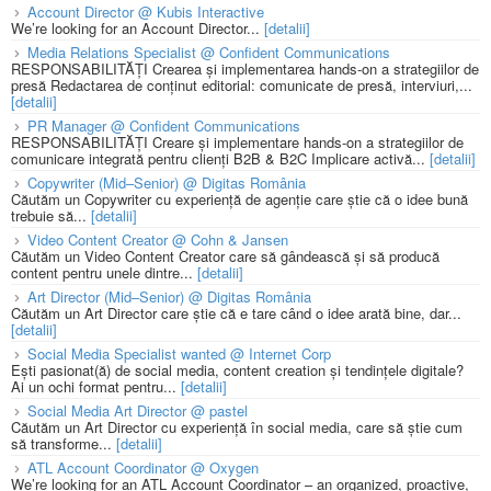
Account Director @ Kubis Interactive
We’re looking for an Account Director...
[detalii]
Media Relations Specialist @ Confident Communications
RESPONSABILITĂȚI Crearea și implementarea hands-on a strategiilor de
presă Redactarea de conținut editorial: comunicate de presă, interviuri,...
[detalii]
PR Manager @ Confident Communications
RESPONSABILITĂȚI Creare și implementare hands-on a strategiilor de
comunicare integrată pentru clienți B2B & B2C Implicare activă...
[detalii]
Copywriter (Mid–Senior) @ Digitas România
Căutăm un Copywriter cu experiență de agenție care știe că o idee bună
trebuie să...
[detalii]
Video Content Creator @ Cohn & Jansen
Căutăm un Video Content Creator care să gândească și să producă
content pentru unele dintre...
[detalii]
Art Director (Mid–Senior) @ Digitas România
Căutăm un Art Director care știe că e tare când o idee arată bine, dar...
[detalii]
Social Media Specialist wanted @ Internet Corp
Ești pasionat(ă) de social media, content creation și tendințele digitale?
Ai un ochi format pentru...
[detalii]
Social Media Art Director @ pastel
Căutăm un Art Director cu experiență în social media, care să știe cum
să transforme...
[detalii]
ATL Account Coordinator @ Oxygen
We’re looking for an ATL Account Coordinator – an organized, proactive,