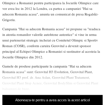
Olimpice a Romaniei pentru participarea la Jocurile Olimpice care
vor avea loc in 2012 la Londra, ca partea a campaniei "Hai sa
aducem Romania acasa", anunta un comunicat de presa Rogalski-
Grigoriu.
Campania "Hai sa aducem Romania acasa" isi propune sa "readuca
in atentia romanilor valorile autohtone autentice" si vine in urma
unui parteneriat strategic incheiat cu Comitetul Olimpic si Sportiv
Roman (COSR), conform caruira Gerovital a devenit sponsor
principal al Echipei Olimpice a Romaniei si sustinator al acesteia la
Jocurile Olimpice din 2012.
Gamele de produse participante la campania “Hai sa aducem
Romania acasa” sunt: Gerovital H3 Evolution, Gerovital Plant,
Gerovital H3 prof. dr. Ana Aslan, Gerovital Plant Tratament,
Gerovital Plant Stop Acnee, Gerovital BodySlim si Gerovital Plant
balsamuri de buze.
Aboneaza-te pentru a avea acces la acest articol