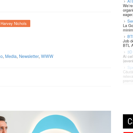
AT
We’re
organi
eager
Se
Harvey Nichols
La Go
minim
BT
Job d
BTL A
3D 
go
,
Media
,
Newsletter
,
WWW
Ai ce
(eveni
Spe
Căută
releva
premi
C