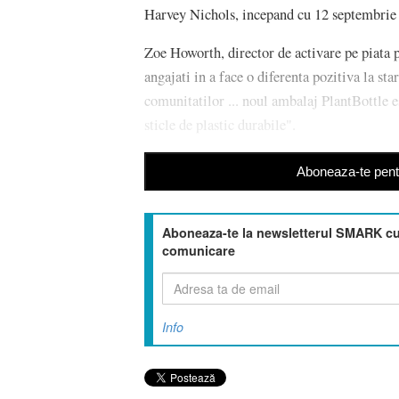
Harvey Nichols, incepand cu 12 septembrie la
Zoe Howorth, director de activare pe piata
angajati in a face o diferenta pozitiva la sta
comunitatilor ... noul ambalaj PlantBottle 
sticle de plastic durabile".
Aboneaza-te pentr
Aboneaza-te la newsletterul SMARK cu 
comunicare
Info