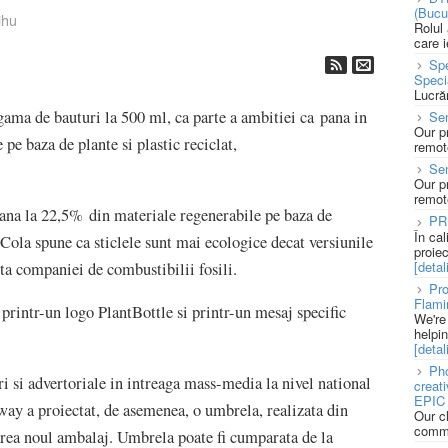
(Bucu
ihu
Rolul
care 
Spe
Speci
Lucră
ama de bauturi la 500 ml, ca parte a ambitiei ca pana in
Sen
Our p
 pe baza de plante si plastic reciclat,
remote
Se
Our p
remote
ana la 22,5% din materiale regenerabile pe baza de
PR
În ca
-Cola spune ca sticlele sunt mai ecologice decat versiunile
proie
[detali
ta companiei de combustibilii fosili.
Pro
Flami
 printr-un logo PlantBottle si printr-un mesaj specific
We're
helpi
[detali
Pho
ri si advertoriale in intreaga mass-media la nivel national
creat
EPIC 
y a proiectat, de asemenea, o umbrela, realizata din
Our c
commu
nsarea noul ambalaj. Umbrela poate fi cumparata de la