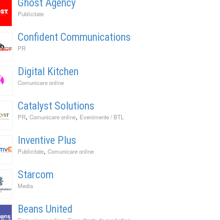
Ghost Agency
Publicitate
Confident Communications
PR
Digital Kitchen
Comunicare online
Catalyst Solutions
,
,
PR
Comunicare online
Evenimente / BTL
Inventive Plus
,
Publicitate
Comunicare online
It Back, Pepsi! Nostalgia anilor 2000 devine o experi
rile nu mai concurează prin experiențe. Concurează 
ess to Human. Cum construiește George Brand Love 
enență
ități
Starcom
Media
Beans United
,
Comunicare online
Consultanta de marketing