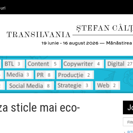
uri
a sticle mai eco-
J
BT