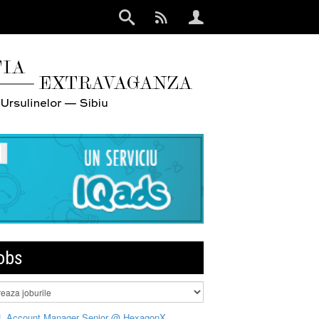
obs
L Account Manager Senior @ HexagonX