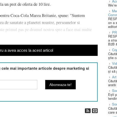
Acc
 un pret de oferta de 10 lire.
We’re
Med
Comm
 pentru Coca-Cola Marea Britanie, spune: "Suntem
RESPO
rea de sanatate a planetei noastre, persoanelor si
on a 
editor
este primul pas pe drumul nostru spre a face mai multe
PR
RESPO
a stra
B2B &
Cop
u a avea acces la acest articol
Căută
știe c
Vi
Căută
cele mai importante articole despre marketing si
și să
Art
Căută
arată 
Soc
Ești 
tendin
Soc
Căută
care 