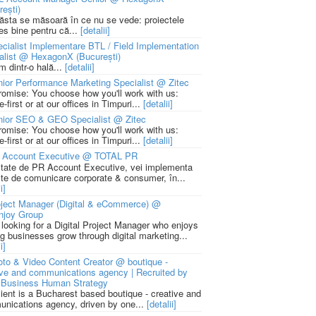
rești)
 ăsta se măsoară în ce nu se vede: proiectele
ies bine pentru că...
[detalii]
cialist Implementare BTL / Field Implementation
alist @ HexagonX (București)
m dintr-o hală...
[detalii]
ior Performance Marketing Specialist @ Zitec
romise: You choose how you'll work with us:
-first or at our offices in Timpuri...
[detalii]
nior SEO & GEO Specialist @ Zitec
romise: You choose how you'll work with us:
-first or at our offices in Timpuri...
[detalii]
 Account Executive @ TOTAL PR
litate de PR Account Executive, vei implementa
cte de comunicare corporate & consumer, în...
i]
ject Manager (Digital & eCommerce) @
njoy Group
 looking for a Digital Project Manager who enjoys
ng businesses grow through digital marketing...
i]
to & Video Content Creator @ boutique -
ive and communications agency | Recruited by
Business Human Strategy
lient is a Bucharest based boutique - creative and
nications agency, driven by one...
[detalii]