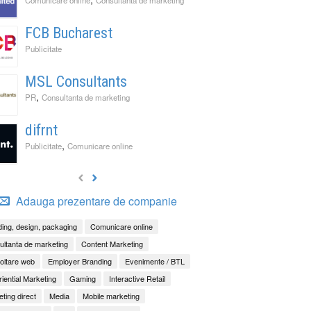
FCB Bucharest
Publicitate
MSL Consultants
,
PR
Consultanta de marketing
difrnt
,
Publicitate
Comunicare online
Adauga prezentare de companie
ing, design, packaging
Comunicare online
ltanta de marketing
Content Marketing
oltare web
Employer Branding
Evenimente / BTL
iential Marketing
Gaming
Interactive Retail
ting direct
Media
Mobile marketing