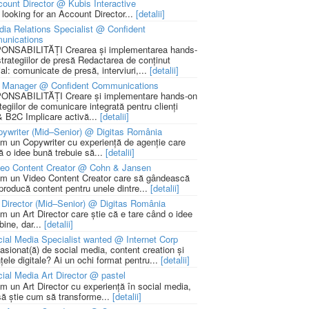
ount Director @ Kubis Interactive
 looking for an Account Director...
[detalii]
ia Relations Specialist @ Confident
unications
NSABILITĂȚI Crearea și implementarea hands-
strategiilor de presă Redactarea de conținut
ial: comunicate de presă, interviuri,...
[detalii]
 Manager @ Confident Communications
NSABILITĂȚI Creare și implementare hands-on
tegiilor de comunicare integrată pentru clienți
 B2C Implicare activă...
[detalii]
ywriter (Mid–Senior) @ Digitas România
m un Copywriter cu experiență de agenție care
ă o idee bună trebuie să...
[detalii]
deo Content Creator @ Cohn & Jansen
m un Video Content Creator care să gândească
 producă content pentru unele dintre...
[detalii]
 Director (Mid–Senior) @ Digitas România
m un Art Director care știe că e tare când o idee
bine, dar...
[detalii]
ial Media Specialist wanted @ Internet Corp
pasionat(ă) de social media, content creation și
țele digitale? Ai un ochi format pentru...
[detalii]
ial Media Art Director @ pastel
m un Art Director cu experiență în social media,
să știe cum să transforme...
[detalii]