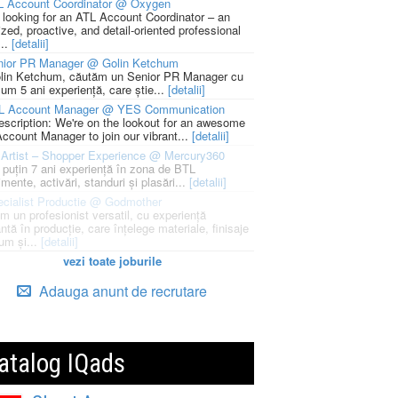
L Account Coordinator @ Oxygen
 looking for an ATL Account Coordinator – an
zed, proactive, and detail-oriented professional
...
[detalii]
nior PR Manager @ Golin Ketchum
lin Ketchum, căutăm un Senior PR Manager cu
um 5 ani experiență, care știe...
[detalii]
L Account Manager @ YES Communication
escription: We're on the lookout for an awesome
ccount Manager to join our vibrant...
[detalii]
Artist – Shopper Experience @ Mercury360
l puțin 7 ani experiență în zona de BTL
mente, activări, standuri și plasări...
[detalii]
cialist Productie @ Godmother
m un profesionist versatil, cu experiență
ntă în producție, care înțelege materiale, finisaje
um și...
[detalii]
vezi toate joburile
Adauga anunt de recrutare
atalog IQads