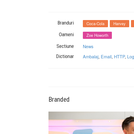
Branduri
Coca-Cola
Harvey
Oameni
Zoe Howorth
Sectiune
News
Dictionar
Ambalaj
,
Email
,
HTTP
,
Lo
Branded