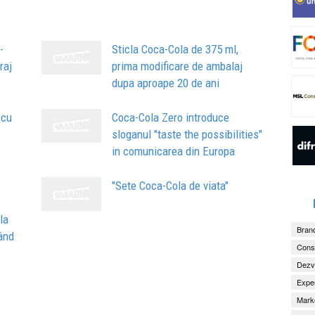
-
Sticla Coca-Cola de 375 ml,
raj
prima modificare de ambalaj
dupa aproape 20 de ani
 cu
Coca-Cola Zero introduce
sloganul "taste the possibilities"
in comunicarea din Europa
"Sete Coca-Cola de viata"
la
Brand
când
Consu
Dezv
Exper
Marke