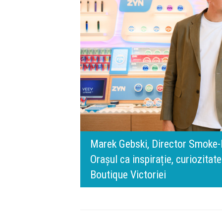
digital.
Philip Morris România:
140 de ani de Merced
l BT Visa: A NEW
lozofia din spatele IQOS
timpului” este să ino
de oameni, siguranță 