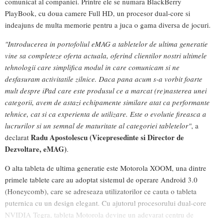
comunicat al companiei. Printre ele se numara BlackBerry
PlayBook, cu doua camere Full HD, un procesor dual-core si
indeajuns de multa memorie pentru a juca o gama diversa de jocuri.
"Introducerea in portofoliul eMAG a tabletelor de ultima generatie
vine sa completeze oferta actuala, oferind clientilor nostri ultimele
tehnologii care simplifica modul in care comunicam si ne
desfasuram activitatile zilnice. Daca pana acum s-a vorbit foarte
mult despre iPad care este produsul ce a marcat (re)nasterea unei
categorii, avem de astazi echipamente similare atat ca performante
tehnice, cat si ca experienta de utilizare. Este o evolutie fireasca a
lucrurilor si un semnal de maturitate al categoriei tabletelor"
, a
Radu Apostolescu (Vicepresedinte si Director de
declarat
Dezvoltare, eMAG)
.
O alta tableta de ultima generatie este Motorola XOOM, una dintre
primele tablete care au adoptat sistemul de operare Android 3.0
(Honeycomb), care se adreseaza utilizatorilor ce cauta o tableta
puternica cu un design elegant. Cu ajutorul procesorului dual-core
NVIDIA Tegra, tableta Motorola devine un adevarat centru de