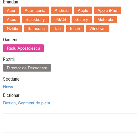
Branduri
Acer
Acer Iconia
Android
Apple
Apple iPad
Asus
Blackberry
eMAG
Galaxy
Motorola
Nvidia
Samsung
Tab
touch
Windows
Oameni
Radu Apostolescu
Pozitii
Director de Dezvoltare
Sectiune
News
Dictionar
Design
,
Segment de piata