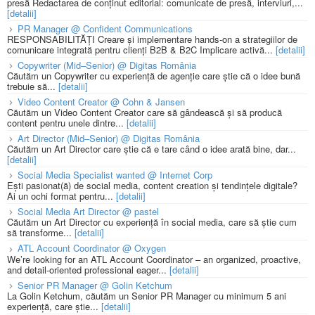
presă Redactarea de conținut editorial: comunicate de presă, interviuri,...
[detalii]
PR Manager @ Confident Communications
RESPONSABILITĂȚI Creare și implementare hands-on a strategiilor de
comunicare integrată pentru clienți B2B & B2C Implicare activă...
[detalii]
Copywriter (Mid–Senior) @ Digitas România
Căutăm un Copywriter cu experiență de agenție care știe că o idee bună
trebuie să...
[detalii]
Video Content Creator @ Cohn & Jansen
Căutăm un Video Content Creator care să gândească și să producă
content pentru unele dintre...
[detalii]
Art Director (Mid–Senior) @ Digitas România
Căutăm un Art Director care știe că e tare când o idee arată bine, dar...
[detalii]
Social Media Specialist wanted @ Internet Corp
Ești pasionat(ă) de social media, content creation și tendințele digitale?
Ai un ochi format pentru...
[detalii]
Social Media Art Director @ pastel
Căutăm un Art Director cu experiență în social media, care să știe cum
să transforme...
[detalii]
ATL Account Coordinator @ Oxygen
We’re looking for an ATL Account Coordinator – an organized, proactive,
and detail-oriented professional eager...
[detalii]
Senior PR Manager @ Golin Ketchum
La Golin Ketchum, căutăm un Senior PR Manager cu minimum 5 ani
experiență, care știe...
[detalii]