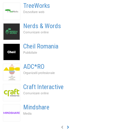
TreeWorks
Dezvoltare web
Nerds & Words
Comunicare online
Cheil Romania
Publicitate
ADC*RO
Organizatii profesionale
Craft Interactive
Comunicare online
Mindshare
Media