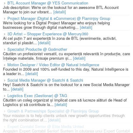
BTL Account Manager @ YES Communication
Job description: We're on the lookout for an awesome BTL Account
Manager to join our vibrant...
[detalii]
Project Manager (Digital & eCommerce) @ Flaminjoy Group
We're looking for a Digital Project Manager who enjoys helping
businesses grow through digital marketing...
[detalii]
3D Artist – Shopper Experience @ Mercury360
Ai cel puțin 7 ani experiență în zona de BTL (evenimente, activări,
standuri și plasări...
[detalii]
Specialist Productie @ Godmother
Căutăm un profesionist versatil, cu experiență relevantă în producție, care
înțelege materiale, finisaje premium și...
[detalii]
Motion Designer / Video Editor @ Natural Intelligence
Founded in 2009 and 100% self-funded to this day, Natural Intelligence is
a leader in...
[detalii]
Social Media Manager @ Saatchi & Saatchi
Hey! Saatchi & Saatchi is on the lookout for a new Social Media Manager
to...
[detalii]
Logistics Exec (Gestionar) @ TAG
Căutăm un coleg organizat și implicat care să lucreze alături de Head of
Logistics și să contribuie la...
[detalii]
Growth & Partnerships Specialist @ Flaminjoy Group
Your mission is to help clients unlock new growth opportunities through
the right combination of...
[detalii]
Expert Contabil Senior @ Elite Media United
Angajăm Expert Contabil Senior! Suntem în căutarea unui Expert Contabil