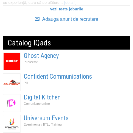
cu experiență, care să se alăture...
[detalii]
vezi toate joburile
Adauga anunt de recrutare
Catalog IQads
Ghost Agency
Publicitate
Confident Communications
PR
Digital Kitchen
Comunicare online
Universum Events
,
Evenimente / BTL
Training