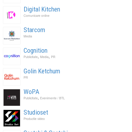
Digital Kitchen
Comunicare online
Starcom
Media
Cognition
,
,
Publicitate
Media
PR
Golin Ketchum
PR
WoPA
,
Publicitate
Evenimente / BTL
Studioset
Productie video