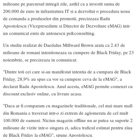
milioane pe parcursul intregii zile, astfel ca a investit suma de
200.000 de euro in infrastratura IT si a dezvoltat o procedura noua
de comanda a produselor din promotii, precizeaza Radu
Apostolescu (Vicepresedinte si Director de Dezvoltare eMAG) intr-
un comunicat emis de antonescu pr&consulting.
Un studiu realizat de Daedalus Millward Brown arata ca 2.43 de
milioane de romani intentioneaza sa cumpere de Black Friday, pe 23
noiembrie, se precizeaza in comunicat.
"Dintre toti cei care si-au manifestat intentia de a cumpara de Black
Friday, 28,9% au spus ca vor sa cumpere ceva de la eMAG", a
declarat Radu Apostolescu. Anul acesta, eMAG permite comenzi cu
discount exclusiv online, cu livrare acasa.
"Daca ar fi comparam cu magazinele traditionale, cel mai mare mall
din Romania e traversat intr-o zi extrem de aglomerata de cel mult
100.000 de oameni. Niciun magazin offline nu ar putea sa suporte 2
milioane de vizite intr-o singura zi, adica traficul estimat pentru ziua
de Black Friday la eMAG", spune Apostolescu.