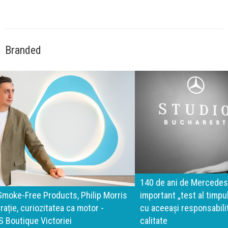
Branded
140 de ani de Mercedes-Benz. Ramona Pîrlog: Cel mai
important „test al timpului” este să inovăm constant, dar
cu aceeași responsabilitate față de oameni, siguranță și
calitate