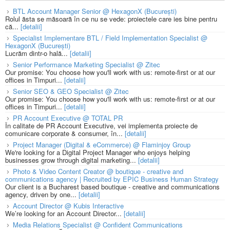
BTL Account Manager Senior @ HexagonX (București)
Rolul ăsta se măsoară în ce nu se vede: proiectele care ies bine pentru
că...
[detalii]
Specialist Implementare BTL / Field Implementation Specialist @
HexagonX (București)
Lucrăm dintr-o hală...
[detalii]
Senior Performance Marketing Specialist @ Zitec
Our promise: You choose how you'll work with us: remote-first or at our
offices in Timpuri...
[detalii]
Senior SEO & GEO Specialist @ Zitec
Our promise: You choose how you'll work with us: remote-first or at our
offices in Timpuri...
[detalii]
PR Account Executive @ TOTAL PR
În calitate de PR Account Executive, vei implementa proiecte de
comunicare corporate & consumer, în...
[detalii]
Project Manager (Digital & eCommerce) @ Flaminjoy Group
We're looking for a Digital Project Manager who enjoys helping
businesses grow through digital marketing...
[detalii]
Photo & Video Content Creator @ boutique - creative and
communications agency | Recruited by EPIC Business Human Strategy
Our client is a Bucharest based boutique - creative and communications
agency, driven by one...
[detalii]
Account Director @ Kubis Interactive
We’re looking for an Account Director...
[detalii]
Media Relations Specialist @ Confident Communications