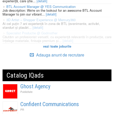
experiență, care știe...
[detalii]
BTL Account Manager @ YES Communication
Job description: We're on the lookout for an awesome BTL Account
Manager to join our vibrant...
[detalii]
3D Artist – Shopper Experience @ Mercury360
Ai cel puțin 7 ani experiență în zona de BTL (evenimente, activări,
standuri și plasări...
[detalii]
Specialist Productie @ Godmother
Căutăm un profesionist versatil, cu experiență relevantă în producție, care
înțelege materiale, finisaje premium și...
[detalii]
vezi toate joburile
Adauga anunt de recrutare
Catalog IQads
Ghost Agency
Publicitate
Confident Communications
PR