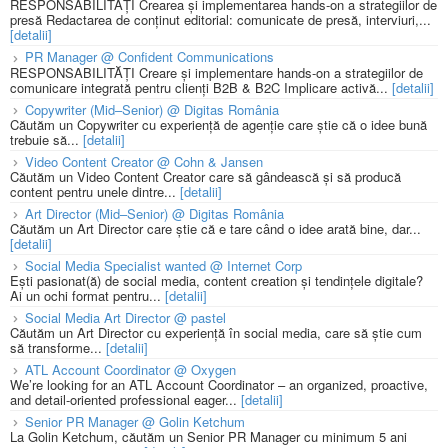
RESPONSABILITĂȚI Crearea și implementarea hands-on a strategiilor de
presă Redactarea de conținut editorial: comunicate de presă, interviuri,...
[detalii]
PR Manager @ Confident Communications
RESPONSABILITĂȚI Creare și implementare hands-on a strategiilor de
comunicare integrată pentru clienți B2B & B2C Implicare activă...
[detalii]
Copywriter (Mid–Senior) @ Digitas România
Căutăm un Copywriter cu experiență de agenție care știe că o idee bună
trebuie să...
[detalii]
Video Content Creator @ Cohn & Jansen
Căutăm un Video Content Creator care să gândească și să producă
content pentru unele dintre...
[detalii]
Art Director (Mid–Senior) @ Digitas România
Căutăm un Art Director care știe că e tare când o idee arată bine, dar...
[detalii]
Social Media Specialist wanted @ Internet Corp
Ești pasionat(ă) de social media, content creation și tendințele digitale?
Ai un ochi format pentru...
[detalii]
Social Media Art Director @ pastel
Căutăm un Art Director cu experiență în social media, care să știe cum
să transforme...
[detalii]
ATL Account Coordinator @ Oxygen
We’re looking for an ATL Account Coordinator – an organized, proactive,
and detail-oriented professional eager...
[detalii]
Senior PR Manager @ Golin Ketchum
La Golin Ketchum, căutăm un Senior PR Manager cu minimum 5 ani