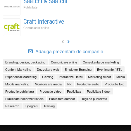
Saatchi & Saatchi
Publicitate
Craft Interactive
Comunicare online
Adauga prezentare de companie
Branding, design, packaging
Comunicare online
Consultanta de marketing
Content Marketing
Dezvoltare web
Employer Branding
Evenimente / BTL
Experiential Marketing
Gaming
Interactive Retail
Marketing direct
Media
Mobile marketing
Monitorizare media
PR
Productie audio
Productie foto
Productie publicitara
Productie video
Publicitate
Publicitate indoor
Publicitate neconventionala
Publicitate outdoor
Regii de publicitate
Research
Tipografii
Training