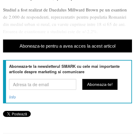
Studiul a fost realizat de Daedalus Millward Brown pe un esantion
de 2.000 de respondenti, reprezentativ pentru populatia Romaniei
din mediul urban si rural, cu varste cuprinse intre 18 si 65 de ani.
Eroarea de esantionare a studiului este de +/-2,2%.
Aboneaza-te pentru a avea acces la acest articol
Aboneaza-te la newsletterul SMARK cu cele mai importante
articole despre marketing si comunicare
Info