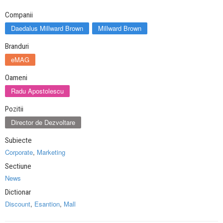
Companii
Daedalus Millward Brown
Millward Brown
Branduri
eMAG
Oameni
Radu Apostolescu
Pozitii
Director de Dezvoltare
Subiecte
Corporate
,
Marketing
Sectiune
News
Dictionar
Discount
,
Esantion
,
Mall