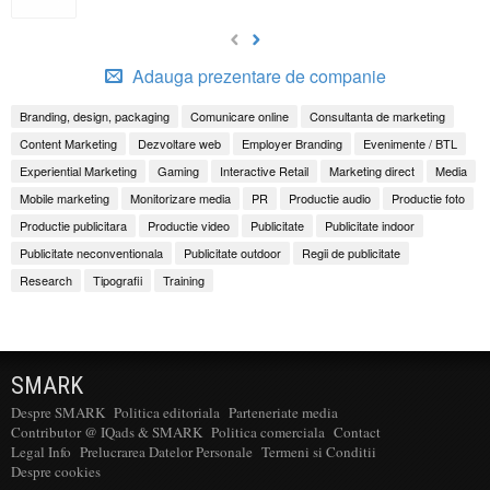
Adauga prezentare de companie
Branding, design, packaging
Comunicare online
Consultanta de marketing
Content Marketing
Dezvoltare web
Employer Branding
Evenimente / BTL
Experiential Marketing
Gaming
Interactive Retail
Marketing direct
Media
Mobile marketing
Monitorizare media
PR
Productie audio
Productie foto
Productie publicitara
Productie video
Publicitate
Publicitate indoor
Publicitate neconventionala
Publicitate outdoor
Regii de publicitate
Research
Tipografii
Training
SMARK
Despre SMARK
Politica editoriala
Parteneriate media
Contributor @ IQads & SMARK
Politica comerciala
Contact
Legal Info
Prelucrarea Datelor Personale
Termeni si Conditii
Despre cookies