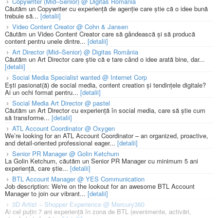
Copywriter (Mid–Senior) @ Digitas România
Căutăm un Copywriter cu experiență de agenție care știe că o idee bună
trebuie să...
[detalii]
Video Content Creator @ Cohn & Jansen
Căutăm un Video Content Creator care să gândească și să producă
content pentru unele dintre...
[detalii]
Art Director (Mid–Senior) @ Digitas România
Căutăm un Art Director care știe că e tare când o idee arată bine, dar...
[detalii]
Social Media Specialist wanted @ Internet Corp
Ești pasionat(ă) de social media, content creation și tendințele digitale?
Ai un ochi format pentru...
[detalii]
Social Media Art Director @ pastel
Căutăm un Art Director cu experiență în social media, care să știe cum
să transforme...
[detalii]
ATL Account Coordinator @ Oxygen
We’re looking for an ATL Account Coordinator – an organized, proactive,
and detail-oriented professional eager...
[detalii]
Senior PR Manager @ Golin Ketchum
La Golin Ketchum, căutăm un Senior PR Manager cu minimum 5 ani
experiență, care știe...
[detalii]
BTL Account Manager @ YES Communication
Job description: We're on the lookout for an awesome BTL Account
Manager to join our vibrant...
[detalii]
3D Artist – Shopper Experience @ Mercury360
Ai cel puțin 7 ani experiență în zona de BTL (evenimente, activări,