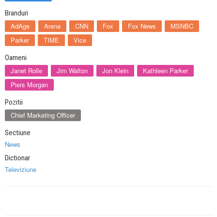
Branduri
AdAge
Arena
CNN
Fox
Fox News
MSNBC
Parker
TIME
Vice
Oameni
Janet Rolle
Jim Walton
Jon Klein
Kathleen Parker
Piers Morgan
Pozitii
Chief Marketing Officer
Sectiune
News
Dictionar
Televiziune