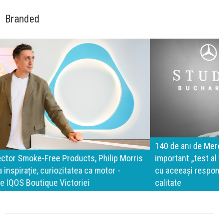
Branded
140 de ani de Mercedes-Benz. Ramona Pîrlog: Cel mai
important „test al timpului” este să inovăm constant, dar
cu aceeași responsabilitate față de oameni, siguranță și
calitate