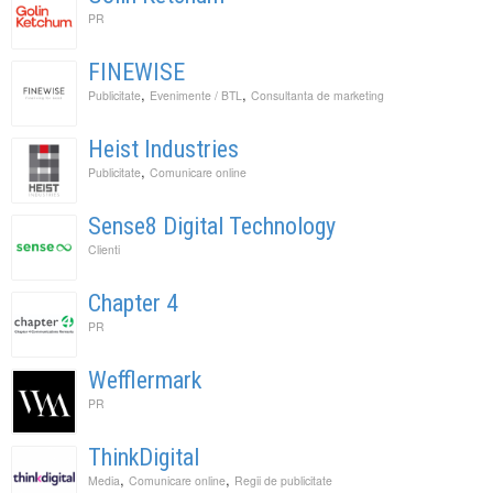
PR
FINEWISE
,
,
Publicitate
Evenimente / BTL
Consultanta de marketing
Heist Industries
,
Publicitate
Comunicare online
Sense8 Digital Technology
Clienti
Chapter 4
PR
Wefflermark
PR
ThinkDigital
,
,
Media
Comunicare online
Regii de publicitate