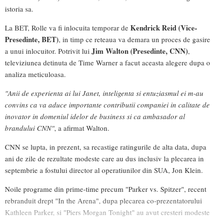
istoria sa.
Kendrick Reid (Vice-
La BET, Rolle va fi inlocuita temporar de
Presedinte, BET)
, in timp ce reteaua va demara un proces de gasire
Jim Walton (Presedinte, CNN)
a unui inlocuitor. Potrivit lui
,
televiziunea detinuta de Time Warner a facut aceasta alegere dupa o
analiza meticuloasa.
"Anii de experienta ai lui Janet, inteligenta si entuziasmul ei m-au
convins ca va aduce importante contributii companiei in calitate de
inovator in domeniul idelor de business si ca ambasador al
brandului CNN"
, a afirmat Walton.
CNN se lupta, in prezent, sa recastige ratingurile de alta data, dupa
ani de zile de rezultate modeste care au dus inclusiv la plecarea in
septembrie a fostului director al operatiunilor din SUA, Jon Klein.
Noile programe din prime-time precum "Parker vs. Spitzer", recent
rebranduit drept "In the Arena", dupa plecarea co-prezentatorului
Kathleen Parker, si "Piers Morgan Tonight" au avut cresteri modeste