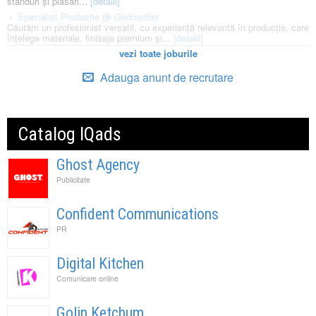
standuri și plasări...
[detalii]
Specialist Productie @ Godmother
Căutăm un profesionist versatil, cu experiență relevantă în producție, care
înțelege materiale, finisaje premium și...
[detalii]
vezi toate joburile
Adauga anunt de recrutare
Catalog IQads
Ghost Agency
Publicitate
Confident Communications
PR
Digital Kitchen
Comunicare online
Golin Ketchum