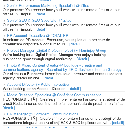
Senior Performance Marketing Specialist @ Zitec
Our promise: You choose how you'll work with us: remote-first or at our
offices in Timpuri...
[detalii]
Senior SEO & GEO Specialist @ Zitec
Our promise: You choose how you'll work with us: remote-first or at our
offices in Timpuri...
[detalii]
PR Account Executive @ TOTAL PR
În calitate de PR Account Executive, vei implementa proiecte de
comunicare corporate & consumer, în...
[detalii]
Project Manager (Digital & eCommerce) @ Flaminjoy Group
We're looking for a Digital Project Manager who enjoys helping
businesses grow through digital marketing...
[detalii]
Photo & Video Content Creator @ boutique - creative and
communications agency | Recruited by EPIC Business Human Strategy
Our client is a Bucharest based boutique - creative and communications
agency, driven by one...
[detalii]
Account Director @ Kubis Interactive
We’re looking for an Account Director...
[detalii]
Media Relations Specialist @ Confident Communications
RESPONSABILITĂȚI Crearea și implementarea hands-on a strategiilor de
presă Redactarea de conținut editorial: comunicate de presă, interviuri,...
[detalii]
PR Manager @ Confident Communications
RESPONSABILITĂȚI Creare și implementare hands-on a strategiilor de
comunicare integrată pentru clienți B2B & B2C Implicare activă...
[detalii]