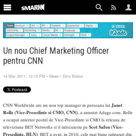
Un nou Chief Marketing Officer
pentru CNN
14 Mar. 2011, 12:15 PM
•
News
•
Dinu Boboc
Janet
CNN Worldwide are un nou top manager in persoana lui
Rolle (Vice-Presedinte si CMO, CNN)
, a anuntat Adage.com. Rolle
a ocupat anterior postul de Vice-Presedinte si CMO la reteaua de
Scot Safon (Vice-
televiziune BET Networks si il inlocuieste pe
Presedinte, HLN)
. BET a avut, in 2010, cele mai bune ratinguri din