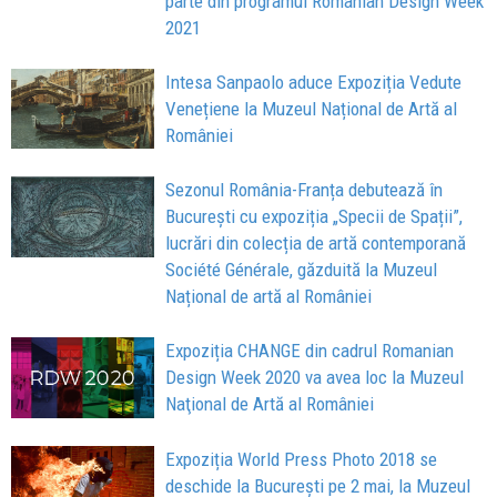
parte din programul Romanian Design Week
2021
Intesa Sanpaolo aduce Expoziția Vedute
Venețiene la Muzeul Național de Artă al
României
Sezonul România-Franța debutează în
București cu expoziția „Specii de Spații”,
lucrări din colecția de artă contemporană
Société Générale, găzduită la Muzeul
Național de artă al României
Expoziția CHANGE din cadrul Romanian
Design Week 2020 va avea loc la Muzeul
Naţional de Artă al României
Expoziția World Press Photo 2018 se
deschide la București pe 2 mai, la Muzeul