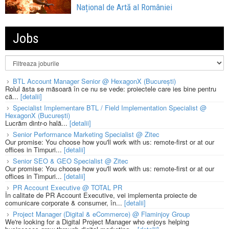
Național de Artă al României
Jobs
BTL Account Manager Senior @ HexagonX (București)
Rolul ăsta se măsoară în ce nu se vede: proiectele care ies bine pentru
că...
[detalii]
Specialist Implementare BTL / Field Implementation Specialist @
HexagonX (București)
Lucrăm dintr-o hală...
[detalii]
Senior Performance Marketing Specialist @ Zitec
Our promise: You choose how you'll work with us: remote-first or at our
offices in Timpuri...
[detalii]
Senior SEO & GEO Specialist @ Zitec
Our promise: You choose how you'll work with us: remote-first or at our
offices in Timpuri...
[detalii]
PR Account Executive @ TOTAL PR
În calitate de PR Account Executive, vei implementa proiecte de
comunicare corporate & consumer, în...
[detalii]
Project Manager (Digital & eCommerce) @ Flaminjoy Group
We're looking for a Digital Project Manager who enjoys helping