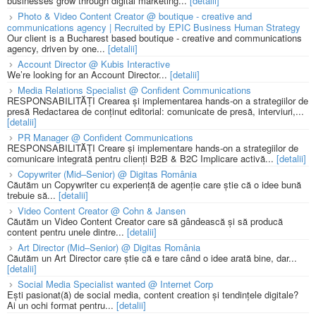
businesses grow through digital marketing...
[detalii]
Photo & Video Content Creator @ boutique - creative and
communications agency | Recruited by EPIC Business Human Strategy
Our client is a Bucharest based boutique - creative and communications
agency, driven by one...
[detalii]
Account Director @ Kubis Interactive
We’re looking for an Account Director...
[detalii]
Media Relations Specialist @ Confident Communications
RESPONSABILITĂȚI Crearea și implementarea hands-on a strategiilor de
presă Redactarea de conținut editorial: comunicate de presă, interviuri,...
[detalii]
PR Manager @ Confident Communications
RESPONSABILITĂȚI Creare și implementare hands-on a strategiilor de
comunicare integrată pentru clienți B2B & B2C Implicare activă...
[detalii]
Copywriter (Mid–Senior) @ Digitas România
Căutăm un Copywriter cu experiență de agenție care știe că o idee bună
trebuie să...
[detalii]
Video Content Creator @ Cohn & Jansen
Căutăm un Video Content Creator care să gândească și să producă
content pentru unele dintre...
[detalii]
Art Director (Mid–Senior) @ Digitas România
Căutăm un Art Director care știe că e tare când o idee arată bine, dar...
[detalii]
Social Media Specialist wanted @ Internet Corp
Ești pasionat(ă) de social media, content creation și tendințele digitale?
Ai un ochi format pentru...
[detalii]