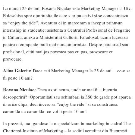
La numai 25 de ani, Roxana Niculae este Marketing Manager la Utv.
E deschisa spre oportunitatile care s-ar putea ivi si se concentreaza
sa “enjoy the ride”. Aventura ei in marcomm a inceput printr-un
internship in studentie: asistenta a Centrului Profesional de Pregatire
in Cultura, anexa a Ministerului Culturii. Paradoxal, acum lucreaza
pentru o companie mult mai nonconformista. Despre parcursul sau
profesional, cititi mai jos povestea pas cu pas, provocare cu
provocare.
Alina Galeriu:
Daca esti Marketing Manager la 25 de ani… ce-o sa
fii peste 10 ani?
Roxana Niculae:
Daca as sti acum, unde ar mai fi …bucuria
descoperirii? Oportunitati sau schimbari la 360 de grade pot aparea
in orice clipa, deci incerc sa “enjoy the ride” si sa construiesc
caramida cu caramida ce voi fi peste 10 ani.
In prezent, ma gandesc la o specializare in marketing in cadrul The
Chartered Institute of Marketing – la sediul acreditat din Bucuresti.