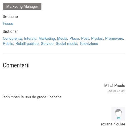
Marketing Manager
Sectiune
Focus
Dictionar
Concurenta
,
Interviu
,
Marketing
,
Media
,
Place
,
Post
,
Produs
,
Promovare
,
Public
,
Relatii publice
,
Service
,
Social media
,
Televiziune
Comentarii
Mihai Preotu
acum 15 ani
'schimbari la 360 de grade ' hahaha
roxana niculae