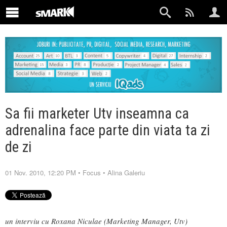
Sa fii marketer Utv inseamna ca
adrenalina face parte din viata ta zi
de zi
01 Nov. 2010, 12:20 PM
•
Focus
•
Alina Galeriu
un interviu cu Roxana Niculae (Marketing Manager, Utv)