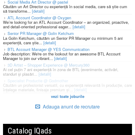
Social Media Art Director @ pastel
Căutăm un Art Director cu experiență în social media, care să știe cum
să transforme...
[detalii]
ATL Account Coordinator @ Oxygen
We’re looking for an ATL Account Coordinator – an organized, proactive,
and detail-oriented professional eager...
[detalii]
Senior PR Manager @ Golin Ketchum
La Golin Ketchum, căutăm un Senior PR Manager cu minimum 5 ani
experiență, care știe...
[detalii]
BTL Account Manager @ YES Communication
Job description: We're on the lookout for an awesome BTL Account
Manager to join our vibrant...
[detalii]
3D Artist – Shopper Experience @ Mercury360
Ai cel puțin 7 ani experiență în zona de BTL (evenimente, activări,
standuri și plasări...
[detalii]
Specialist Productie @ Godmother
Căutăm un profesionist versatil, cu experiență relevantă în producție, care
înțelege materiale, finisaje premium și...
[detalii]
vezi toate joburile
Adauga anunt de recrutare
Catalog IQads