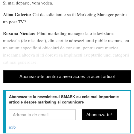
Si mai departe, vom vedea.
Alina Galeriu:
Cat de solicitant e sa fii Marketing Manager pentru
un post TV?
Roxana Niculae:
Fiind marketing manager la o televiziune
muzicala (de nisa deci), din start te adresezi unui public restrans, cu
un anumit specific si obiceiuri de consum, pentru care muzica
inseamna altceva si iti doresti sa implinesti asteptarile unei categorii
cat mai generoase.
Aboneaza-te pentru a avea acces la acest articol
Aboneaza-te la newsletterul SMARK cu cele mai importante
articole despre marketing si comunicare
Info