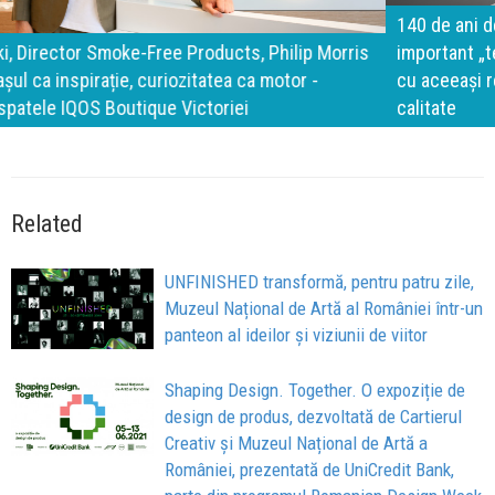
140 de ani de Mercedes-Benz. Ramona Pîrlog: Cel mai
important „test al timpului” este să inovăm constant, dar
cu aceeași responsabilitate față de oameni, siguranță și
calitate
Related
UNFINISHED transformă, pentru patru zile,
Muzeul Național de Artă al României într-un
panteon al ideilor și viziunii de viitor
Shaping Design. Together. O expoziție de
design de produs, dezvoltată de Cartierul
Creativ și Muzeul Național de Artă a
României, prezentată de UniCredit Bank,