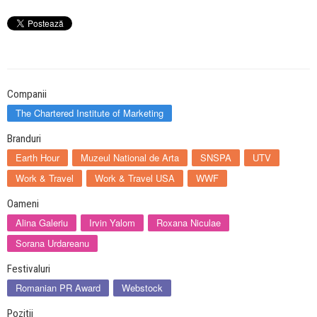
Companii
The Chartered Institute of Marketing
Branduri
Earth Hour
Muzeul National de Arta
SNSPA
UTV
Work & Travel
Work & Travel USA
WWF
Oameni
Alina Galeriu
Irvin Yalom
Roxana Niculae
Sorana Urdareanu
Festivaluri
Romanian PR Award
Webstock
Pozitii