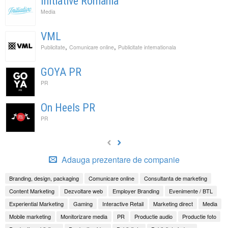
Initiative Romania
Media
VML
,
,
Publicitate
Comunicare online
Publicitate internationala
GOYA PR
PR
On Heels PR
PR
Adauga prezentare de companie
Branding, design, packaging
Comunicare online
Consultanta de marketing
Content Marketing
Dezvoltare web
Employer Branding
Evenimente / BTL
Experiential Marketing
Gaming
Interactive Retail
Marketing direct
Media
Mobile marketing
Monitorizare media
PR
Productie audio
Productie foto