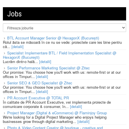
Jobs
BTL Account Manager Senior @ HexagonX (București)
Rolul ăsta se măsoară în ce nu se vede: proiectele care ies bine pentru
că...
[detalii]
Specialist Implementare BTL / Field Implementation Specialist @
HexagonX (București)
Lucrăm dintr-o hală...
[detalii]
Senior Performance Marketing Specialist @ Zitec
Our promise: You choose how you'll work with us: remote-first or at our
offices in Timpuri...
[detalii]
Senior SEO & GEO Specialist @ Zitec
Our promise: You choose how you'll work with us: remote-first or at our
offices in Timpuri...
[detalii]
PR Account Executive @ TOTAL PR
În calitate de PR Account Executive, vei implementa proiecte de
comunicare corporate & consumer, în...
[detalii]
Project Manager (Digital & eCommerce) @ Flaminjoy Group
We're looking for a Digital Project Manager who enjoys helping
businesses grow through digital marketing...
[detalii]
Photo & Video Content Creator @ boutique - creative and