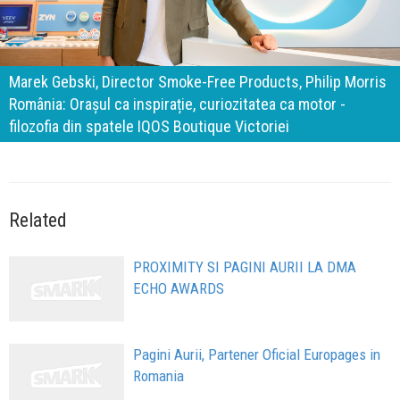
140 de ani de Mercedes-Benz. Ramona Pîrlog: Cel mai
important „test al timpului” este să inovăm constant, dar
cu aceeași responsabilitate față de oameni, siguranță și
calitate
Related
PROXIMITY SI PAGINI AURII LA DMA
ECHO AWARDS
Pagini Aurii, Partener Oficial Europages in
Romania