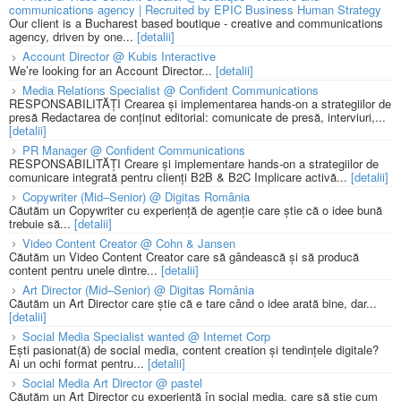
communications agency | Recruited by EPIC Business Human Strategy
Our client is a Bucharest based boutique - creative and communications
agency, driven by one...
[detalii]
Account Director @ Kubis Interactive
We’re looking for an Account Director...
[detalii]
Media Relations Specialist @ Confident Communications
RESPONSABILITĂȚI Crearea și implementarea hands-on a strategiilor de
presă Redactarea de conținut editorial: comunicate de presă, interviuri,...
[detalii]
PR Manager @ Confident Communications
RESPONSABILITĂȚI Creare și implementare hands-on a strategiilor de
comunicare integrată pentru clienți B2B & B2C Implicare activă...
[detalii]
Copywriter (Mid–Senior) @ Digitas România
Căutăm un Copywriter cu experiență de agenție care știe că o idee bună
trebuie să...
[detalii]
Video Content Creator @ Cohn & Jansen
Căutăm un Video Content Creator care să gândească și să producă
content pentru unele dintre...
[detalii]
Art Director (Mid–Senior) @ Digitas România
Căutăm un Art Director care știe că e tare când o idee arată bine, dar...
[detalii]
Social Media Specialist wanted @ Internet Corp
Ești pasionat(ă) de social media, content creation și tendințele digitale?
Ai un ochi format pentru...
[detalii]
Social Media Art Director @ pastel
Căutăm un Art Director cu experiență în social media, care să știe cum