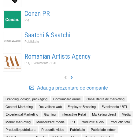
Conan PR
PR
Saatchi & Saatchi
Publicitate
Romanian Artists Agency
,
PR
Evenimente / BTL
Adauga prezentare de companie
Branding, design, packaging
Comunicare online
Consultanta de marketing
Content Marketing
Dezvoltare web
Employer Branding
Evenimente / BTL
Experiential Marketing
Gaming
Interactive Retail
Marketing direct
Media
Mobile marketing
Monitorizare media
PR
Productie audio
Productie foto
Productie publicitara
Productie video
Publicitate
Publicitate indoor
Publicitate neconventionala
Publicitate outdoor
Regii de publicitate