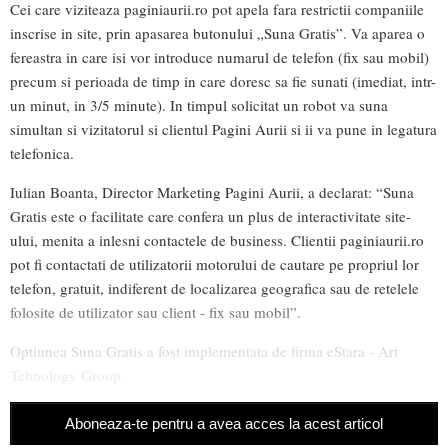
Cei care viziteaza paginiaurii.ro pot apela fara restrictii companiile
inscrise in site, prin apasarea butonului „Suna Gratis”. Va aparea o
fereastra in care isi vor introduce numarul de telefon (fix sau mobil)
precum si perioada de timp in care doresc sa fie sunati (imediat, intr-
un minut, in 3/5 minute). In timpul solicitat un robot va suna
simultan si vizitatorul si clientul Pagini Aurii si ii va pune in legatura
telefonica.
Iulian Boanta, Director Marketing Pagini Aurii, a declarat: “Suna
Gratis este o facilitate care confera un plus de interactivitate site-
ului, menita a inlesni contactele de business. Clientii paginiaurii.ro
pot fi contactati de utilizatorii motorului de cautare pe propriul lor
telefon, gratuit, indiferent de localizarea geografica sau de retelele
folosite de utilizator sau client - fix sau mobil”.
Optiunea Suna Gratis a fost implementata de firma eStara - Art
Tehnology Group.
Aboneaza-te pentru a avea acces la acest articol