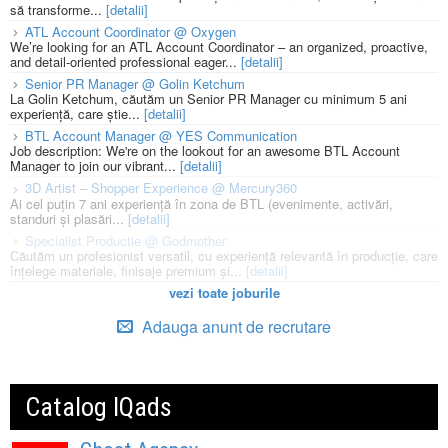
să transforme...
[detalii]
ATL Account Coordinator @ Oxygen
We’re looking for an ATL Account Coordinator – an organized, proactive,
and detail-oriented professional eager...
[detalii]
Senior PR Manager @ Golin Ketchum
La Golin Ketchum, căutăm un Senior PR Manager cu minimum 5 ani
experiență, care știe...
[detalii]
BTL Account Manager @ YES Communication
Job description: We're on the lookout for an awesome BTL Account
Manager to join our vibrant...
[detalii]
3D Artist – Shopper Experience @ Mercury360
Ai cel puțin 7 ani experiență în zona de BTL (evenimente, activări,
standuri și plasări...
[detalii]
Specialist Productie @ Godmother
Căutăm un profesionist versatil, cu experiență relevantă în producție, care
înțelege materiale, finisaje premium și...
[detalii]
vezi toate joburile
Adauga anunt de recrutare
Catalog IQads