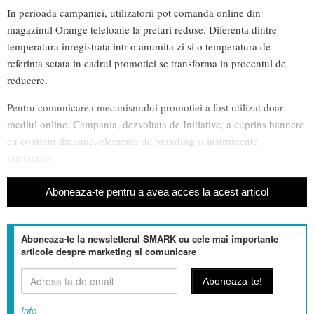
In perioada campaniei, utilizatorii pot comanda online din
magazinul Orange telefoane la preturi reduse. Diferenta dintre
temperatura inregistrata intr-o anumita zi si o temperatura de
referinta setata in cadrul promotiei se transforma in procentul de
reducere.
Pentru comunicarea mecanismului promotiei a fost utilizat doar
mediul online. Campania, dezvoltata de Initiative, a cuprins bannere
cu continut dinamic, elemente de branding si instrumente
interactive.
Aboneaza-te pentru a avea acces la acest articol
Aboneaza-te la newsletterul SMARK cu cele mai importante
articole despre marketing si comunicare
Info