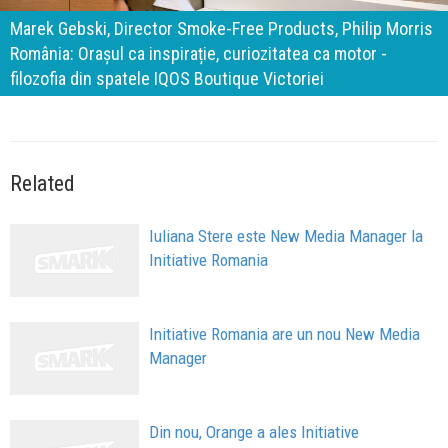
140 de ani de Mercedes-Benz. Ramona Pîrlog: Cel mai
important „test al timpului” este să inovăm constant, dar
cu aceeași responsabilitate față de oameni, siguranță și
calitate
Related
Iuliana Stere este New Media Manager la
Initiative Romania
Initiative Romania are un nou New Media
Manager
Din nou, Orange a ales Initiative