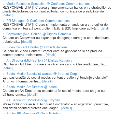
Media Relations Specialist @ Confident Communications
RESPONSABILITĂȚI Crearea și implementarea hands-on a strategiilor de
presă Redactarea de conținut editorial: comunicate de presă, interviuri,...
[detalii]
PR Manager @ Confident Communications
RESPONSABILITĂȚI Creare și implementare hands-on a strategiilor de
comunicare integrată pentru clienți B2B & B2C Implicare activă...
[detalii]
Copywriter (Mid–Senior) @ Digitas România
Căutăm un Copywriter cu experiență de agenție care știe că o idee bună
trebuie să...
[detalii]
Video Content Creator @ Cohn & Jansen
Căutăm un Video Content Creator care să gândească și să producă
content pentru unele dintre...
[detalii]
Art Director (Mid–Senior) @ Digitas România
Căutăm un Art Director care știe că e tare când o idee arată bine, dar...
[detalii]
Social Media Specialist wanted @ Internet Corp
Ești pasionat(ă) de social media, content creation și tendințele digitale?
Ai un ochi format pentru...
[detalii]
Social Media Art Director @ pastel
Căutăm un Art Director cu experiență în social media, care să știe cum
să transforme...
[detalii]
ATL Account Coordinator @ Oxygen
We’re looking for an ATL Account Coordinator – an organized, proactive,
and detail-oriented professional eager...
[detalii]
Senior PR Manager @ Golin Ketchum