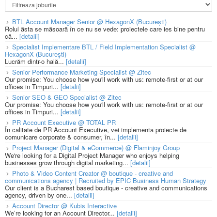
BTL Account Manager Senior @ HexagonX (București)
Rolul ăsta se măsoară în ce nu se vede: proiectele care ies bine pentru
că...
[detalii]
Specialist Implementare BTL / Field Implementation Specialist @
HexagonX (București)
Lucrăm dintr-o hală...
[detalii]
Senior Performance Marketing Specialist @ Zitec
Our promise: You choose how you'll work with us: remote-first or at our
offices in Timpuri...
[detalii]
Senior SEO & GEO Specialist @ Zitec
Our promise: You choose how you'll work with us: remote-first or at our
offices in Timpuri...
[detalii]
PR Account Executive @ TOTAL PR
În calitate de PR Account Executive, vei implementa proiecte de
comunicare corporate & consumer, în...
[detalii]
Project Manager (Digital & eCommerce) @ Flaminjoy Group
We're looking for a Digital Project Manager who enjoys helping
businesses grow through digital marketing...
[detalii]
Photo & Video Content Creator @ boutique - creative and
communications agency | Recruited by EPIC Business Human Strategy
Our client is a Bucharest based boutique - creative and communications
agency, driven by one...
[detalii]
Account Director @ Kubis Interactive
We’re looking for an Account Director...
[detalii]