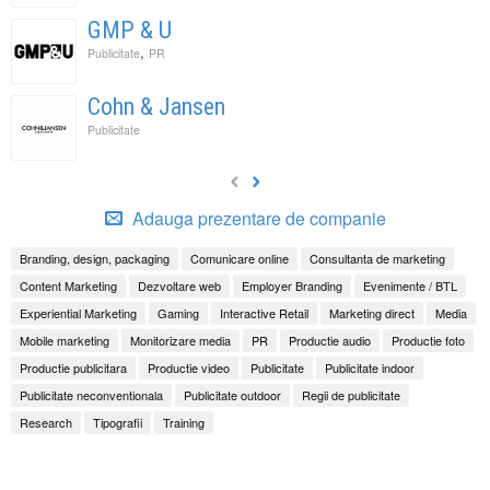
GMP & U
,
Publicitate
PR
Cohn & Jansen
Publicitate
Adauga prezentare de companie
Branding, design, packaging
Comunicare online
Consultanta de marketing
Content Marketing
Dezvoltare web
Employer Branding
Evenimente / BTL
Experiential Marketing
Gaming
Interactive Retail
Marketing direct
Media
Mobile marketing
Monitorizare media
PR
Productie audio
Productie foto
Productie publicitara
Productie video
Publicitate
Publicitate indoor
Publicitate neconventionala
Publicitate outdoor
Regii de publicitate
Research
Tipografii
Training