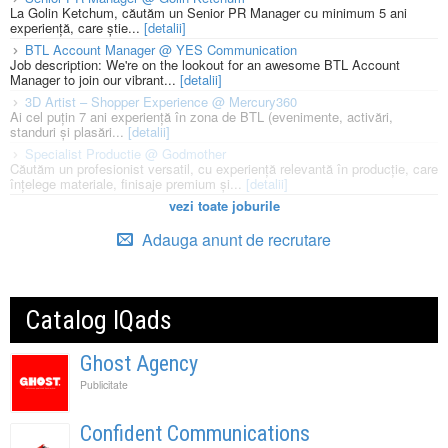
La Golin Ketchum, căutăm un Senior PR Manager cu minimum 5 ani
experiență, care știe...
[detalii]
BTL Account Manager @ YES Communication
Job description: We're on the lookout for an awesome BTL Account
Manager to join our vibrant...
[detalii]
3D Artist – Shopper Experience @ Mercury360
Ai cel puțin 7 ani experiență în zona de BTL (evenimente, activări,
standuri și plasări...
[detalii]
Specialist Productie @ Godmother
Căutăm un profesionist versatil, cu experiență relevantă în producție, care
înțelege materiale, finisaje premium și...
[detalii]
vezi toate joburile
Adauga anunt de recrutare
Catalog IQads
Ghost Agency
Publicitate
Confident Communications