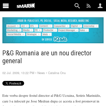
P&G Romania are un nou director
general
02 Jul. 2009, 13:22 PM
•
News
•
Catalina Onu
Este vorba despre fostul director al P&G Ucraina, Sotiris Marinidis,
care l-a inlocuit pe Jose Medran dupa ce acesta a fost promovat in