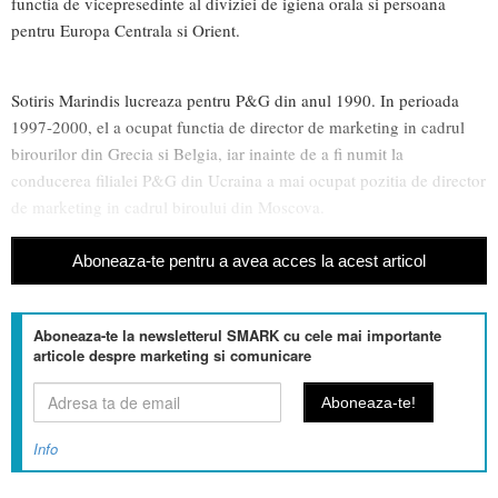
functia de vicepresedinte al diviziei de igiena orala si persoana
pentru Europa Centrala si Orient.
Sotiris Marindis lucreaza pentru P&G din anul 1990. In perioada
1997-2000, el a ocupat functia de director de marketing in cadrul
birourilor din Grecia si Belgia, iar inainte de a fi numit la
conducerea filialei P&G din Ucraina a mai ocupat pozitia de director
de marketing in cadrul biroului din Moscova.
Aboneaza-te pentru a avea acces la acest articol
Aboneaza-te la newsletterul SMARK cu cele mai importante
articole despre marketing si comunicare
Info