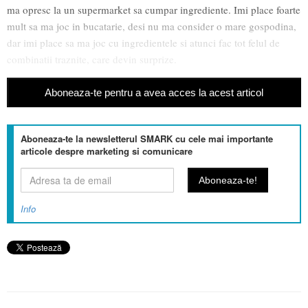
ma opresc la un supermarket sa cumpar ingrediente. Imi place foarte
mult sa ma joc in bucatarie, desi nu ma consider o mare gospodina,
dar imi place sa ma joc cu ingredientele si atunci fac tot felul de
combinatii traznite, care devin surprize.
Aboneaza-te pentru a avea acces la acest articol
Aboneaza-te la newsletterul SMARK cu cele mai importante
articole despre marketing si comunicare
Info