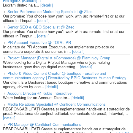
HexagonX (București)
Lucrăm dintr-o hală...
[detalii]
Senior Performance Marketing Specialist @ Zitec
Our promise: You choose how you'll work with us: remote-first or at our
offices in Timpuri...
[detalii]
Senior SEO & GEO Specialist @ Zitec
Our promise: You choose how you'll work with us: remote-first or at our
offices in Timpuri...
[detalii]
PR Account Executive @ TOTAL PR
În calitate de PR Account Executive, vei implementa proiecte de
comunicare corporate & consumer, în...
[detalii]
Project Manager (Digital & eCommerce) @ Flaminjoy Group
We're looking for a Digital Project Manager who enjoys helping
businesses grow through digital marketing...
[detalii]
Photo & Video Content Creator @ boutique - creative and
communications agency | Recruited by EPIC Business Human Strategy
Our client is a Bucharest based boutique - creative and communications
agency, driven by one...
[detalii]
Account Director @ Kubis Interactive
We’re looking for an Account Director...
[detalii]
Media Relations Specialist @ Confident Communications
RESPONSABILITĂȚI Crearea și implementarea hands-on a strategiilor de
presă Redactarea de conținut editorial: comunicate de presă, interviuri,...
[detalii]
PR Manager @ Confident Communications
RESPONSABILITĂȚI Creare și implementare hands-on a strategiilor de