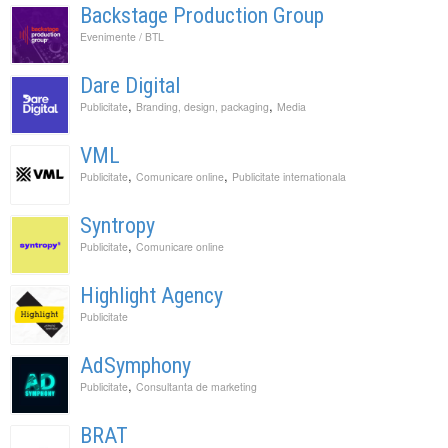
Backstage Production Group
Evenimente / BTL
Dare Digital
,
,
Publicitate
Branding, design, packaging
Media
VML
,
,
Publicitate
Comunicare online
Publicitate internationala
Syntropy
,
Publicitate
Comunicare online
Highlight Agency
Publicitate
AdSymphony
,
Publicitate
Consultanta de marketing
BRAT