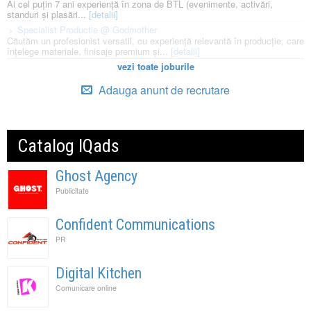
Ai cel puțin 7 ani experiență în zona de BTL (evenimente, activări,
standuri și plasări...
[detalii]
Specialist Productie @ Godmother
Căutăm un profesionist versatil, cu experiență relevantă în producție, care
înțelege materiale, finisaje premium și...
[detalii]
vezi toate joburile
Adauga anunt de recrutare
Catalog IQads
Ghost Agency
Publicitate
Confident Communications
PR
Digital Kitchen
Comunicare online