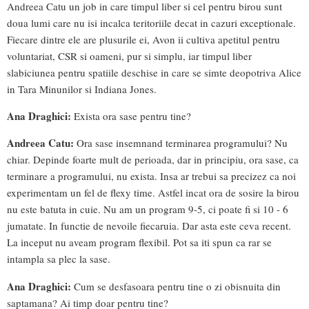
Andreea Catu un job in care timpul liber si cel pentru birou sunt
doua lumi care nu isi incalca teritoriile decat in cazuri exceptionale.
Fiecare dintre ele are plusurile ei, Avon ii cultiva apetitul pentru
voluntariat, CSR si oameni, pur si simplu, iar timpul liber
slabiciunea pentru spatiile deschise in care se simte deopotriva Alice
in Tara Minunilor si Indiana Jones.
Ana Draghici:
Exista ora sase pentru tine?
Andreea Catu:
Ora sase insemnand terminarea programului? Nu
chiar. Depinde foarte mult de perioada, dar in principiu, ora sase, ca
terminare a programului, nu exista. Insa ar trebui sa precizez ca noi
experimentam un fel de flexy time. Astfel incat ora de sosire la birou
nu este batuta in cuie. Nu am un program 9-5, ci poate fi si 10 - 6
jumatate. In functie de nevoile fiecaruia. Dar asta este ceva recent.
La inceput nu aveam program flexibil. Pot sa iti spun ca rar se
intampla sa plec la sase.
Ana Draghici:
Cum se desfasoara pentru tine o zi obisnuita din
saptamana? Ai timp doar pentru tine?