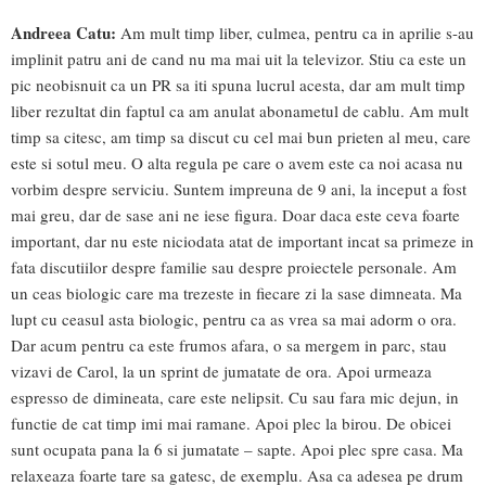
Andreea Catu:
Am mult timp liber, culmea, pentru ca in aprilie s-au
implinit patru ani de cand nu ma mai uit la televizor. Stiu ca este un
pic neobisnuit ca un PR sa iti spuna lucrul acesta, dar am mult timp
liber rezultat din faptul ca am anulat abonametul de cablu. Am mult
timp sa citesc, am timp sa discut cu cel mai bun prieten al meu, care
este si sotul meu. O alta regula pe care o avem este ca noi acasa nu
vorbim despre serviciu. Suntem impreuna de 9 ani, la inceput a fost
mai greu, dar de sase ani ne iese figura. Doar daca este ceva foarte
important, dar nu este niciodata atat de important incat sa primeze in
fata discutiilor despre familie sau despre proiectele personale. Am
un ceas biologic care ma trezeste in fiecare zi la sase dimneata. Ma
lupt cu ceasul asta biologic, pentru ca as vrea sa mai adorm o ora.
Dar acum pentru ca este frumos afara, o sa mergem in parc, stau
vizavi de Carol, la un sprint de jumatate de ora. Apoi urmeaza
espresso de dimineata, care este nelipsit. Cu sau fara mic dejun, in
functie de cat timp imi mai ramane. Apoi plec la birou. De obicei
sunt ocupata pana la 6 si jumatate – sapte. Apoi plec spre casa. Ma
relaxeaza foarte tare sa gatesc, de exemplu. Asa ca adesea pe drum