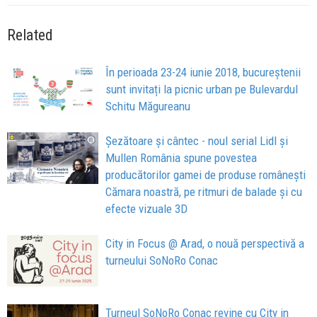
Related
În perioada 23-24 iunie 2018, bucureștenii
sunt invitați la picnic urban pe Bulevardul
Schitu Măgureanu
Șezătoare și cântec - noul serial Lidl și
Mullen România spune povestea
producătorilor gamei de produse românești
Cămara noastră, pe ritmuri de balade și cu
efecte vizuale 3D
City in Focus @ Arad, o nouă perspectivă a
turneului SoNoRo Conac
Turneul SoNoRo Conac revine cu City in