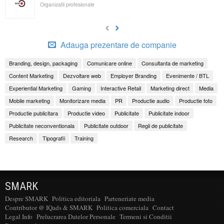
Organizatii profesionale
Adauga prezentare de companie
Branding, design, packaging
Comunicare online
Consultanta de marketing
Content Marketing
Dezvoltare web
Employer Branding
Evenimente / BTL
Experiential Marketing
Gaming
Interactive Retail
Marketing direct
Media
Mobile marketing
Monitorizare media
PR
Productie audio
Productie foto
Productie publicitara
Productie video
Publicitate
Publicitate indoor
Publicitate neconventionala
Publicitate outdoor
Regii de publicitate
Research
Tipografii
Training
SMARK
Despre SMARK
Politica editoriala
Parteneriate media
Contributor @ IQads & SMARK
Politica comerciala
Contact
Legal Info
Prelucrarea Datelor Personale
Termeni si Conditii