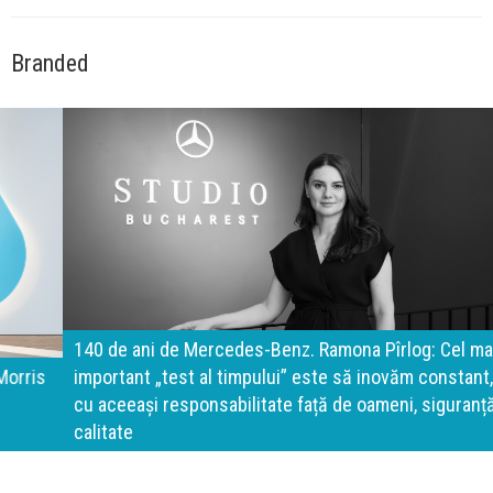
Branded
140 de ani de Mercedes-Benz. Ramona Pîrlog: Cel mai
important „test al timpului” este să inovăm constant, dar
cu aceeași responsabilitate față de oameni, siguranță și
calitate