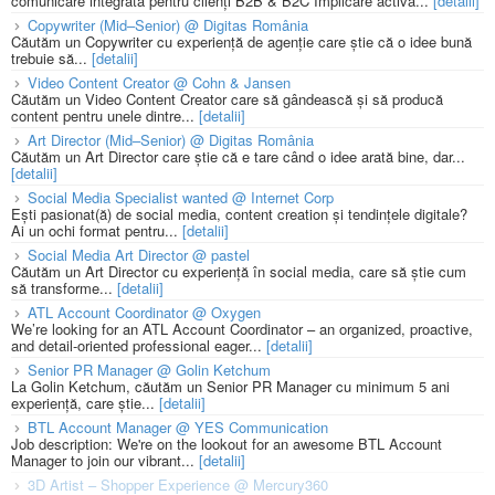
comunicare integrată pentru clienți B2B & B2C Implicare activă...
[detalii]
Copywriter (Mid–Senior) @ Digitas România
Căutăm un Copywriter cu experiență de agenție care știe că o idee bună
trebuie să...
[detalii]
Video Content Creator @ Cohn & Jansen
Căutăm un Video Content Creator care să gândească și să producă
content pentru unele dintre...
[detalii]
Art Director (Mid–Senior) @ Digitas România
Căutăm un Art Director care știe că e tare când o idee arată bine, dar...
[detalii]
Social Media Specialist wanted @ Internet Corp
Ești pasionat(ă) de social media, content creation și tendințele digitale?
Ai un ochi format pentru...
[detalii]
Social Media Art Director @ pastel
Căutăm un Art Director cu experiență în social media, care să știe cum
să transforme...
[detalii]
ATL Account Coordinator @ Oxygen
We’re looking for an ATL Account Coordinator – an organized, proactive,
and detail-oriented professional eager...
[detalii]
Senior PR Manager @ Golin Ketchum
La Golin Ketchum, căutăm un Senior PR Manager cu minimum 5 ani
experiență, care știe...
[detalii]
BTL Account Manager @ YES Communication
Job description: We're on the lookout for an awesome BTL Account
Manager to join our vibrant...
[detalii]
3D Artist – Shopper Experience @ Mercury360