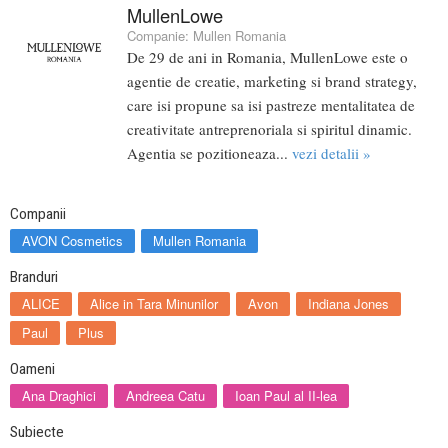
MullenLowe
Companie:
Mullen Romania
De 29 de ani in Romania, MullenLowe este o
agentie de creatie, marketing si brand strategy,
care isi propune sa isi pastreze mentalitatea de
creativitate antreprenoriala si spiritul dinamic.
Agentia se pozitioneaza...
vezi detalii »
Companii
AVON Cosmetics
Mullen Romania
Branduri
ALICE
Alice in Tara Minunilor
Avon
Indiana Jones
Paul
Plus
Oameni
Ana Draghici
Andreea Catu
Ioan Paul al II-lea
Subiecte