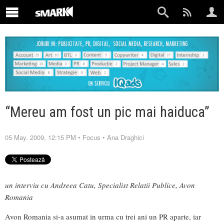
“Mereu am fost un pic mai haiduca”
05 May. 2009, 12:15 PM
•
Focus
•
Ana Draghici
un interviu cu Andreea Catu, Specialist Relatii Publice, Avon
Romania
Avon Romania si-a asumat in urma cu trei ani un PR aparte, iar