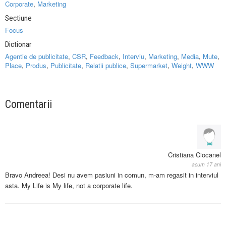
Corporate
,
Marketing
Sectiune
Focus
Dictionar
Agentie de publicitate
,
CSR
,
Feedback
,
Interviu
,
Marketing
,
Media
,
Mute
,
Place
,
Produs
,
Publicitate
,
Relatii publice
,
Supermarket
,
Weight
,
WWW
Comentarii
Cristiana Ciocanel
acum 17 ani
Bravo Andreea! Desi nu avem pasiuni in comun, m-am regasit in interviul
asta. My Life is My life, not a corporate life.