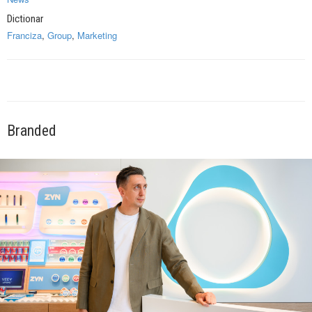
Dictionar
Franciza
,
Group
,
Marketing
Branded
140 de ani de Mercedes-Benz. Ramona Pîrlog: Cel mai