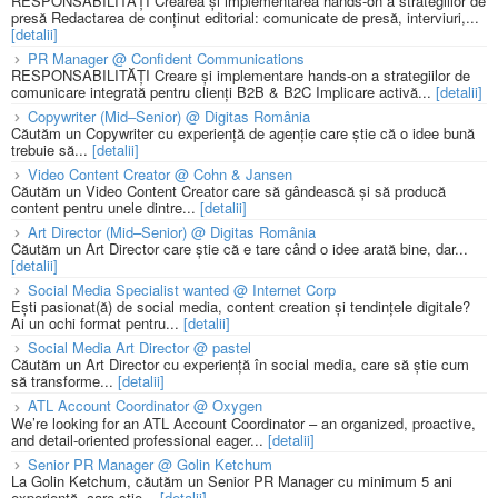
RESPONSABILITĂȚI Crearea și implementarea hands-on a strategiilor de
presă Redactarea de conținut editorial: comunicate de presă, interviuri,...
[detalii]
PR Manager @ Confident Communications
RESPONSABILITĂȚI Creare și implementare hands-on a strategiilor de
comunicare integrată pentru clienți B2B & B2C Implicare activă...
[detalii]
Copywriter (Mid–Senior) @ Digitas România
Căutăm un Copywriter cu experiență de agenție care știe că o idee bună
trebuie să...
[detalii]
Video Content Creator @ Cohn & Jansen
Căutăm un Video Content Creator care să gândească și să producă
content pentru unele dintre...
[detalii]
Art Director (Mid–Senior) @ Digitas România
Căutăm un Art Director care știe că e tare când o idee arată bine, dar...
[detalii]
Social Media Specialist wanted @ Internet Corp
Ești pasionat(ă) de social media, content creation și tendințele digitale?
Ai un ochi format pentru...
[detalii]
Social Media Art Director @ pastel
Căutăm un Art Director cu experiență în social media, care să știe cum
să transforme...
[detalii]
ATL Account Coordinator @ Oxygen
We’re looking for an ATL Account Coordinator – an organized, proactive,
and detail-oriented professional eager...
[detalii]
Senior PR Manager @ Golin Ketchum
La Golin Ketchum, căutăm un Senior PR Manager cu minimum 5 ani
experiență, care știe...
[detalii]