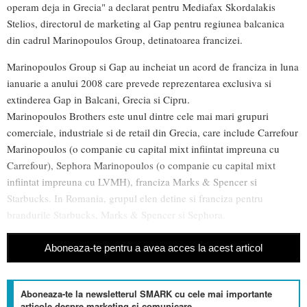
operam deja in Grecia" a declarat pentru Mediafax Skordalakis
Stelios, directorul de marketing al Gap pentru regiunea balcanica
din cadrul Marinopoulos Group, detinatoarea francizei.
Marinopoulos Group si Gap au incheiat un acord de franciza in luna
ianuarie a anului 2008 care prevede reprezentarea exclusiva si
extinderea Gap in Balcani, Grecia si Cipru.
Marinopoulos Brothers este unul dintre cele mai mari grupuri
comerciale, industriale si de retail din Grecia, care include Carrefour
Marinopoulos (o companie cu capital mixt infiintat impreuna cu
Carrefour), Sephora Marinopoulos (o companie cu capital mixt
infiintat impreuna cu LVMH), franciza Marks & Spencer si
Starbucks. In Romania, grupul elen detine si franciza pentru
brandurile Starbucks, Marks & Spencer si Sephora.
Aboneaza-te pentru a avea acces la acest articol
Aboneaza-te la newsletterul SMARK cu cele mai importante
articole despre marketing si comunicare