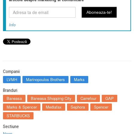
Info
Companii
LVMH
Marinopoulos Brothers
Marks
Branduri
Baneasa
Baneasa Shopping City
Carrefour
GAP
Marks & Spencer
Mediafax
Sephora
Spencer
STARBUCKS
Sectiune
News