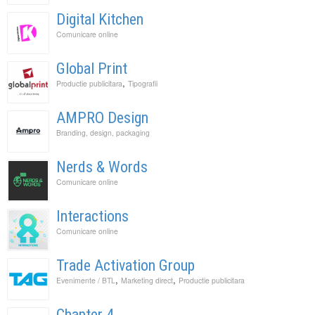
Digital Kitchen
Comunicare online
Global Print
,
Productie publicitara
Tipografii
AMPRO Design
Branding, design, packaging
Nerds & Words
Comunicare online
Interactions
Comunicare online
Trade Activation Group
,
,
Evenimente / BTL
Marketing direct
Productie publicitara
Chapter 4