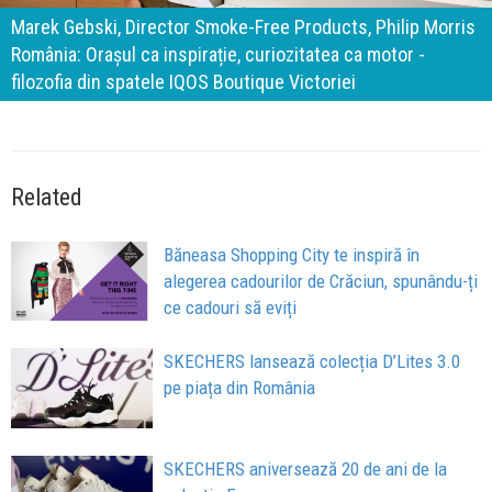
important „test al timpului” este să inovăm constant, dar
cu aceeași responsabilitate față de oameni, siguranță și
calitate
Related
Băneasa Shopping City te inspiră în
alegerea cadourilor de Crăciun, spunându-ți
ce cadouri să eviți
SKECHERS lansează colecția D’Lites 3.0
pe piața din România
SKECHERS aniversează 20 de ani de la