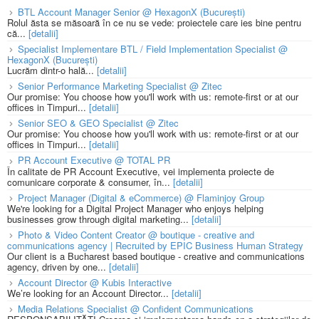
BTL Account Manager Senior @ HexagonX (București)
Rolul ăsta se măsoară în ce nu se vede: proiectele care ies bine pentru
că...
[detalii]
Specialist Implementare BTL / Field Implementation Specialist @
HexagonX (București)
Lucrăm dintr-o hală...
[detalii]
Senior Performance Marketing Specialist @ Zitec
Our promise: You choose how you'll work with us: remote-first or at our
offices in Timpuri...
[detalii]
Senior SEO & GEO Specialist @ Zitec
Our promise: You choose how you'll work with us: remote-first or at our
offices in Timpuri...
[detalii]
PR Account Executive @ TOTAL PR
În calitate de PR Account Executive, vei implementa proiecte de
comunicare corporate & consumer, în...
[detalii]
Project Manager (Digital & eCommerce) @ Flaminjoy Group
We're looking for a Digital Project Manager who enjoys helping
businesses grow through digital marketing...
[detalii]
Photo & Video Content Creator @ boutique - creative and
communications agency | Recruited by EPIC Business Human Strategy
Our client is a Bucharest based boutique - creative and communications
agency, driven by one...
[detalii]
Account Director @ Kubis Interactive
We’re looking for an Account Director...
[detalii]
Media Relations Specialist @ Confident Communications