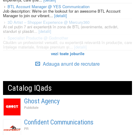
BTL Account Manager @ YES Communication
Job description: We're on the lookout for an awesome BTL Account
Manager to join our vibrant...
[detalii]
3D Artist – Shopper Experience @ Mercury360
Ai cel puțin 7 ani experiență în zona de BTL (evenimente, activări,
standuri și plasări...
[detalii]
Specialist Productie @ Godmother
Căutăm un profesionist versatil, cu experiență relevantă în producție, care
înțelege materiale, finisaje premium și...
[detalii]
vezi toate joburile
Adauga anunt de recrutare
Catalog IQads
Ghost Agency
Publicitate
Confident Communications
PR