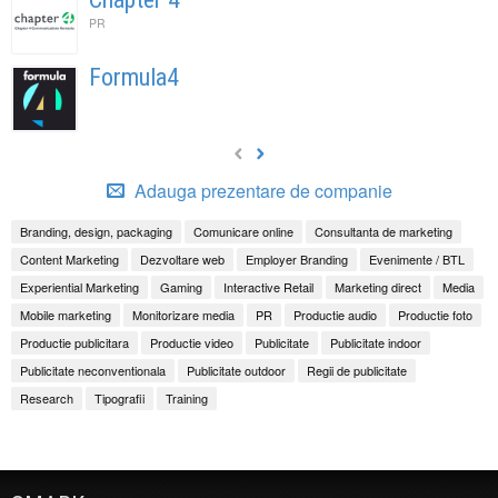
PR
Formula4
Adauga prezentare de companie
Branding, design, packaging
Comunicare online
Consultanta de marketing
Content Marketing
Dezvoltare web
Employer Branding
Evenimente / BTL
Experiential Marketing
Gaming
Interactive Retail
Marketing direct
Media
Mobile marketing
Monitorizare media
PR
Productie audio
Productie foto
Productie publicitara
Productie video
Publicitate
Publicitate indoor
Publicitate neconventionala
Publicitate outdoor
Regii de publicitate
Research
Tipografii
Training