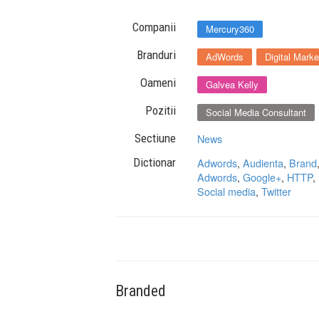
Companii
Mercury360
Branduri
AdWords
Digital Mark
Oameni
Galvea Kelly
Pozitii
Social Media Consultant
Sectiune
News
Dictionar
Adwords
,
Audienta
,
Brand
Adwords
,
Google+
,
HTTP
,
Social media
,
Twitter
Branded