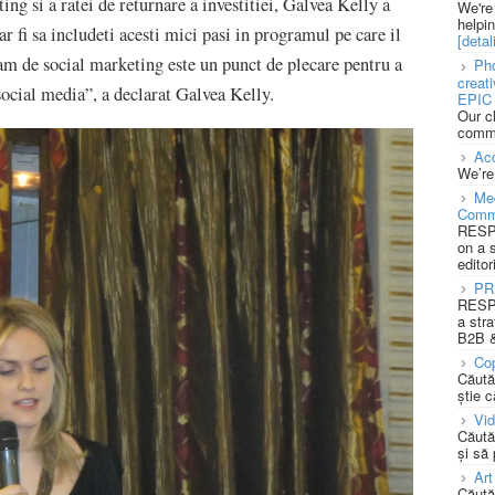
ng si a ratei de returnare a investitiei, Galvea Kelly a
We're
helpi
ar fi sa includeti acesti mici pasi in programul pe care il
[detali
ram de social marketing este un punct de plecare pentru a
Pho
creat
 social media”, a declarat Galvea Kelly.
EPIC 
Our c
commu
Acc
We’re
Med
Comm
RESPO
on a 
editor
PR
RESPO
a stra
B2B &
Cop
Căută
știe c
Vi
Căută
și să
Art
Căută