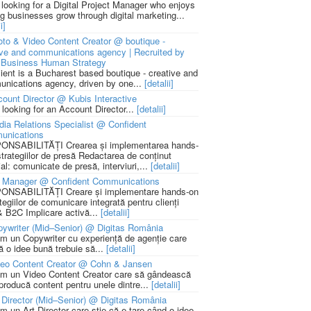
 looking for a Digital Project Manager who enjoys
ng businesses grow through digital marketing...
i]
to & Video Content Creator @ boutique -
ive and communications agency | Recruited by
Business Human Strategy
lient is a Bucharest based boutique - creative and
nications agency, driven by one...
[detalii]
ount Director @ Kubis Interactive
 looking for an Account Director...
[detalii]
ia Relations Specialist @ Confident
unications
NSABILITĂȚI Crearea și implementarea hands-
strategiilor de presă Redactarea de conținut
ial: comunicate de presă, interviuri,...
[detalii]
 Manager @ Confident Communications
NSABILITĂȚI Creare și implementare hands-on
tegiilor de comunicare integrată pentru clienți
 B2C Implicare activă...
[detalii]
ywriter (Mid–Senior) @ Digitas România
m un Copywriter cu experiență de agenție care
ă o idee bună trebuie să...
[detalii]
deo Content Creator @ Cohn & Jansen
m un Video Content Creator care să gândească
 producă content pentru unele dintre...
[detalii]
 Director (Mid–Senior) @ Digitas România
m un Art Director care știe că e tare când o idee