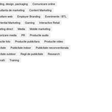
ing, design, packaging
Comunicare online
ltanta de marketing
Content Marketing
oltare web
Employer Branding
Evenimente / BTL
iential Marketing
Gaming
Interactive Retail
ting direct
Media
Mobile marketing
orizare media
PR
Productie audio
ctie foto
Productie publicitara
Productie video
citate
Publicitate indoor
Publicitate neconventionala
citate outdoor
Regii de publicitate
Research
rafii
Training
It Back, Pepsi! Nostalgia anilor 2000 devine o experi
rile nu mai concurează prin experiențe. Concurează 
ess to Human. Cum construiește George Brand Love 
enență
ități