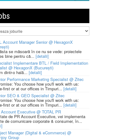
obs
L Account Manager Senior @ HexagonX
rești)
 ăsta se măsoară în ce nu se vede: proiectele
ies bine pentru că...
[detalii]
cialist Implementare BTL / Field Implementation
alist @ HexagonX (București)
m dintr-o hală...
[detalii]
ior Performance Marketing Specialist @ Zitec
romise: You choose how you'll work with us:
-first or at our offices in Timpuri...
[detalii]
nior SEO & GEO Specialist @ Zitec
romise: You choose how you'll work with us:
-first or at our offices in Timpuri...
[detalii]
 Account Executive @ TOTAL PR
litate de PR Account Executive, vei implementa
cte de comunicare corporate & consumer, în...
i]
ject Manager (Digital & eCommerce) @
njoy Group