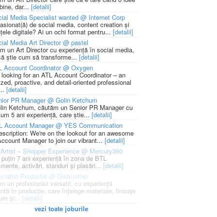
bine, dar...
[detalii]
ial Media Specialist wanted @ Internet Corp
pasionat(ă) de social media, content creation și
țele digitale? Ai un ochi format pentru...
[detalii]
ial Media Art Director @ pastel
m un Art Director cu experiență în social media,
să știe cum să transforme...
[detalii]
L Account Coordinator @ Oxygen
 looking for an ATL Account Coordinator – an
zed, proactive, and detail-oriented professional
...
[detalii]
nior PR Manager @ Golin Ketchum
lin Ketchum, căutăm un Senior PR Manager cu
um 5 ani experiență, care știe...
[detalii]
L Account Manager @ YES Communication
escription: We're on the lookout for an awesome
ccount Manager to join our vibrant...
[detalii]
Artist – Shopper Experience @ Mercury360
l puțin 7 ani experiență în zona de BTL
mente, activări, standuri și plasări...
[detalii]
cialist Productie @ Godmother
m un profesionist versatil, cu experiență
ntă în producție, care înțelege materiale, finisaje
um și...
[detalii]
vezi toate joburile