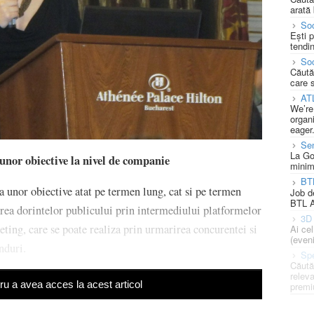
arată 
Soc
Ești 
tendin
Soc
Căută
care 
AT
We’re
organi
eager
Se
La Go
a unor obiective la nivel de companie
minim
BT
 a unor obiective atat pe termen lung, cat si pe termen
Job d
BTL A
rea dorintelor publicului prin intermediului platformelor
3D 
eting, care se poate realiza prin urmarirea concurentei si
Ai ce
(eveni
nduri.
Spe
Căută
releva
u a avea acces la acest articol
premi