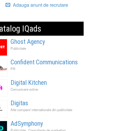
Adauga anunt de recrutare
atalog IQads
Ghost Agency
Publicitate
Confident Communications
PR
Digital Kitchen
Comunicare online
Digitas
Alte companii internationale din publicitate
AdSymphony
,
Publicitate
Consultanta de marketing