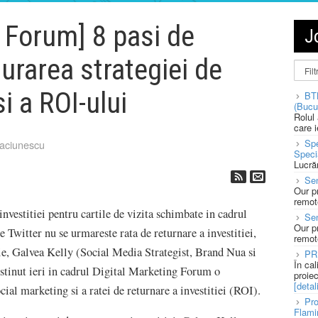
g Forum] 8 pasi de
J
rarea strategiei de
i a ROI-ului
BT
(Bucu
Rolul
care 
Spe
aciunescu
Speci
Lucră
Sen
Our p
remote
nvestitiei pentru cartile de vizita schimbate in cadrul
Se
Our p
pe Twitter nu se urmareste rata de returnare a investitiei,
remote
tie, Galvea Kelly (Social Media Strategist, Brand Nua si
PR
În ca
tinut ieri in cadrul Digital Marketing Forum o
proie
[detali
ial marketing si a ratei de returnare a investitiei (ROI).
Pro
Flami