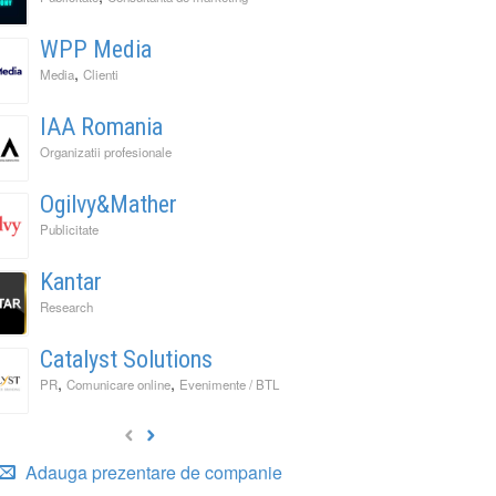
WPP Media
,
Media
Clienti
IAA Romania
Organizatii profesionale
Ogilvy&Mather
Publicitate
Kantar
Research
Catalyst Solutions
,
,
PR
Comunicare online
Evenimente / BTL
Adauga prezentare de companie