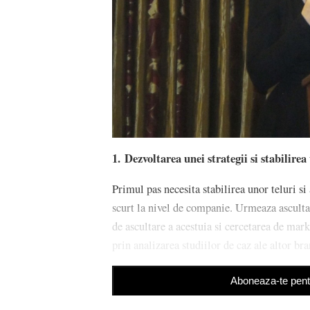
1. Dezvoltarea unei strategii si stabilire
Primul pas necesita stabilirea unor teluri si
scurt la nivel de companie. Urmeaza asculta
de ascultare a acestuia si cercetarea de mark
prin analizarea studiilor de caz ale altor bra
Aboneaza-te pentr