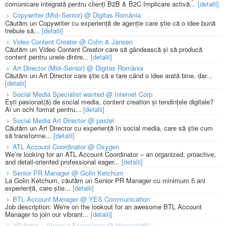
comunicare integrată pentru clienți B2B & B2C Implicare activă...
[detalii]
Copywriter (Mid–Senior) @ Digitas România
Căutăm un Copywriter cu experiență de agenție care știe că o idee bună
trebuie să...
[detalii]
Video Content Creator @ Cohn & Jansen
Căutăm un Video Content Creator care să gândească și să producă
content pentru unele dintre...
[detalii]
Art Director (Mid–Senior) @ Digitas România
Căutăm un Art Director care știe că e tare când o idee arată bine, dar...
[detalii]
Social Media Specialist wanted @ Internet Corp
Ești pasionat(ă) de social media, content creation și tendințele digitale?
Ai un ochi format pentru...
[detalii]
Social Media Art Director @ pastel
Căutăm un Art Director cu experiență în social media, care să știe cum
să transforme...
[detalii]
ATL Account Coordinator @ Oxygen
We’re looking for an ATL Account Coordinator – an organized, proactive,
and detail-oriented professional eager...
[detalii]
Senior PR Manager @ Golin Ketchum
La Golin Ketchum, căutăm un Senior PR Manager cu minimum 5 ani
experiență, care știe...
[detalii]
BTL Account Manager @ YES Communication
Job description: We're on the lookout for an awesome BTL Account
Manager to join our vibrant...
[detalii]
3D Artist – Shopper Experience @ Mercury360