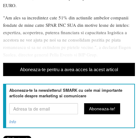
EURO.
"Am ales sa incredintez cate 51% din actiunile ambelor companii
fondate de mine catre SPAR INC SUA din motive lesne de inteles:
expertiza, acoperirea, puterea financiara si capacitatea logistica a
acestora ne vor ajuta pe noi sa ne consolidam pozitia pe piata
romaneasca si sa ne extindem pe pietele vecine.", a declarat Eugen
Saulea, director general Pella Events si BIP Grup.
Aboneaza-te pentru a avea acces la acest articol
Aboneaza-te la newsletterul SMARK cu cele mai importante
articole despre marketing si comunicare
Info