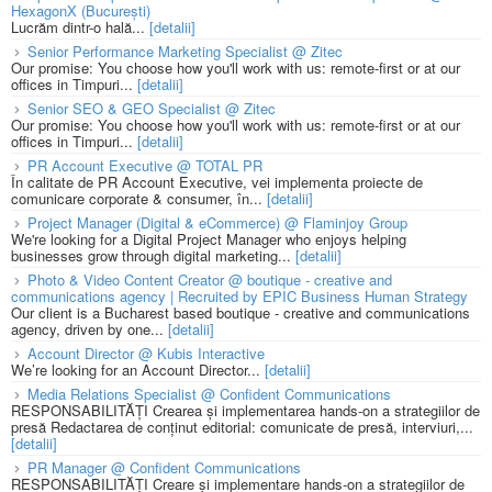
HexagonX (București)
Lucrăm dintr-o hală...
[detalii]
Senior Performance Marketing Specialist @ Zitec
Our promise: You choose how you'll work with us: remote-first or at our
offices in Timpuri...
[detalii]
Senior SEO & GEO Specialist @ Zitec
Our promise: You choose how you'll work with us: remote-first or at our
offices in Timpuri...
[detalii]
PR Account Executive @ TOTAL PR
În calitate de PR Account Executive, vei implementa proiecte de
comunicare corporate & consumer, în...
[detalii]
Project Manager (Digital & eCommerce) @ Flaminjoy Group
We're looking for a Digital Project Manager who enjoys helping
businesses grow through digital marketing...
[detalii]
Photo & Video Content Creator @ boutique - creative and
communications agency | Recruited by EPIC Business Human Strategy
Our client is a Bucharest based boutique - creative and communications
agency, driven by one...
[detalii]
Account Director @ Kubis Interactive
We’re looking for an Account Director...
[detalii]
Media Relations Specialist @ Confident Communications
RESPONSABILITĂȚI Crearea și implementarea hands-on a strategiilor de
presă Redactarea de conținut editorial: comunicate de presă, interviuri,...
[detalii]
PR Manager @ Confident Communications
RESPONSABILITĂȚI Creare și implementare hands-on a strategiilor de