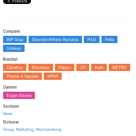
Companii
BIP Grup
GlaxoSmithKline Romania
P&G
Pella
Unilever
Branduri
Carrefour
Electrolux
Fabryo
JTI
Kraft
METRO
Procter & Gamble
SPAR
Oameni
Eugen Saulea
Sectiune
News
Dictionar
Group
,
Marketing
,
Merchandising