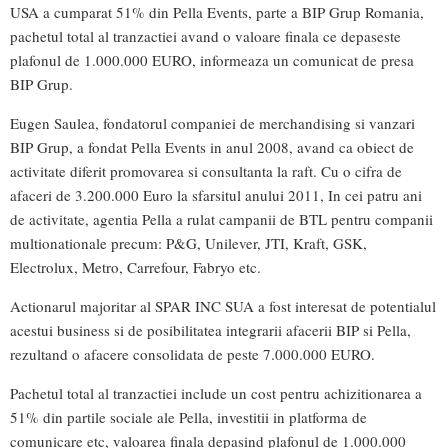
USA a cumparat 51% din Pella Events, parte a BIP Grup Romania,
pachetul total al tranzactiei avand o valoare finala ce depaseste
plafonul de 1.000.000 EURO, informeaza un comunicat de presa
BIP Grup.
Eugen Saulea, fondatorul companiei de merchandising si vanzari
BIP Grup, a fondat Pella Events in anul 2008, avand ca obiect de
activitate diferit promovarea si consultanta la raft. Cu o cifra de
afaceri de 3.200.000 Euro la sfarsitul anului 2011, In cei patru ani
de activitate, agentia Pella a rulat campanii de BTL pentru companii
multionationale precum: P&G, Unilever, JTI, Kraft, GSK,
Electrolux, Metro, Carrefour, Fabryo etc.
Actionarul majoritar al SPAR INC SUA a fost interesat de potentialul
acestui business si de posibilitatea integrarii afacerii BIP si Pella,
rezultand o afacere consolidata de peste 7.000.000 EURO.
Pachetul total al tranzactiei include un cost pentru achizitionarea a
51% din partile sociale ale Pella, investitii in platforma de
comunicare etc, valoarea finala depasind plafonul de 1.000.000