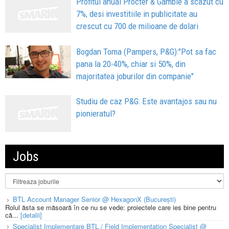
Profitul anual Procter & Gamble a scazut cu
7%, desi investitiile in publicitate au
crescut cu 700 de milioane de dolari
Bogdan Toma (Pampers, P&G):"Pot sa fac
pana la 20-40%, chiar si 50%, din
majoritatea joburilor din companie"
Studiu de caz P&G: Este avantajos sau nu
pionieratul?
Jobs
BTL Account Manager Senior @ HexagonX (București)
Rolul ăsta se măsoară în ce nu se vede: proiectele care ies bine pentru
că...
[detalii]
Specialist Implementare BTL / Field Implementation Specialist @