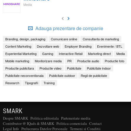
Media
Adauga prezentare de companie
Branding, design, packaging
Comunicare online
Consultanta de marketing
Content Marketing
Dezvoltare web
Employer Branding
Evenimente / BTL
Experiential Marketing
Gaming
Interactive Retail
Marketing direct
Media
Mobile marketing
Monitorizare media
PR
Productie audio
Productie foto
Productie publicitara
Productie video
Publicitate
Publicitate indoor
Publicitate neconventionala
Publicitate outdoor
Regii de publicitate
Research
Tipografii
Training
SMARK
Despre SMARK
Politica editoriala
Parteneriate media
Contributor @ IQads & SMARK
Politica comerciala
Contact
Legal Info
Prelucrarea Datelor Personale
Termeni si Conditii