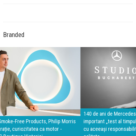
Branded
140 de ani de Mercedes-Benz. Ramona Pîrlog: Cel mai
important „test al timpului” este să inovăm constant, dar
cu aceeași responsabilitate față de oameni, siguranță și