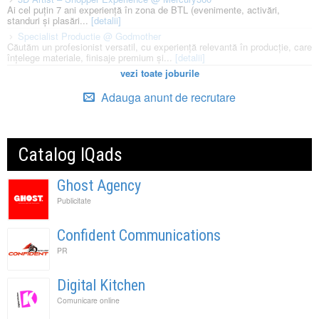
Ai cel puțin 7 ani experiență în zona de BTL (evenimente, activări,
standuri și plasări...
[detalii]
Specialist Productie @ Godmother
Căutăm un profesionist versatil, cu experiență relevantă în producție, care
înțelege materiale, finisaje premium și...
[detalii]
vezi toate joburile
Adauga anunt de recrutare
Catalog IQads
Ghost Agency
Publicitate
Confident Communications
PR
Digital Kitchen
Comunicare online