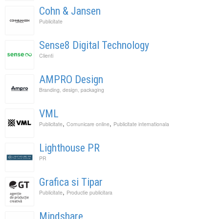
Cohn & Jansen
Publicitate
Sense8 Digital Technology
Clienti
AMPRO Design
Branding, design, packaging
VML
,
,
Publicitate
Comunicare online
Publicitate internationala
Lighthouse PR
PR
Grafica si Tipar
,
Publicitate
Productie publicitara
Mindshare