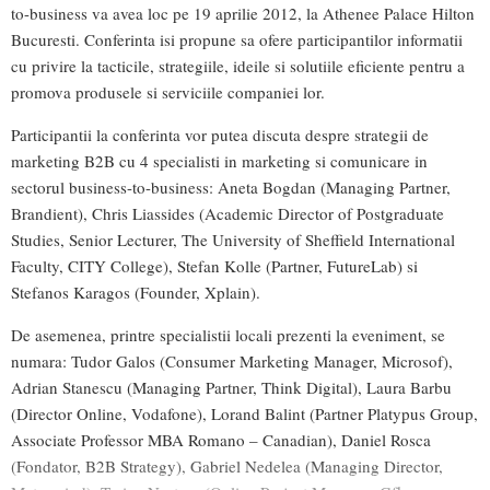
to-business va avea loc pe 19 aprilie 2012, la Athenee Palace Hilton
Bucuresti. Conferinta isi propune sa ofere participantilor informatii
cu privire la tacticile, strategiile, ideile si solutiile eficiente pentru a
promova produsele si serviciile companiei lor.
Participantii la conferinta vor putea discuta despre strategii de
marketing B2B cu 4 specialisti in marketing si comunicare in
sectorul business-to-business: Aneta Bogdan (Managing Partner,
Brandient), Chris Liassides (Academic Director of Postgraduate
Studies, Senior Lecturer, The University of Sheffield International
Faculty, CITY College), Stefan Kolle (Partner, FutureLab) si
Stefanos Karagos (Founder, Xplain).
De asemenea, printre specialistii locali prezenti la eveniment, se
numara: Tudor Galos (Consumer Marketing Manager, Microsof),
Adrian Stanescu (Managing Partner, Think Digital), Laura Barbu
(Director Online, Vodafone), Lorand Balint (Partner Platypus Group,
Associate Professor MBA Romano – Canadian), Daniel Rosca
(Fondator, B2B Strategy), Gabriel Nedelea (Managing Director,