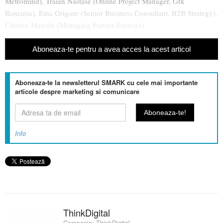
Metromind), Traian Nastase (Online Project Manager, Gfk
Romania), Ema Grigore (Senior Business Consultant, B2B Strategy),
Cristian Manafu (Managing Partner Evensys).
Aboneaza-te pentru a avea acces la acest articol
Aboneaza-te la newsletterul SMARK cu cele mai importante
articole despre marketing si comunicare
Info
ThinkDigital
Companie:
ThinkDigital