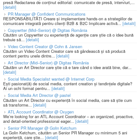
presă Redactarea de conținut editorial: comunicate de presă, interviuri,...
[detalii]
PR Manager @ Confident Communications
RESPONSABILITĂȚI Creare și implementare hands-on a strategiilor de
comunicare integrată pentru clienți B2B & B2C Implicare activă...
[detalii]
Copywriter (Mid–Senior) @ Digitas România
Căutăm un Copywriter cu experiență de agenție care știe că o idee bună
trebuie să...
[detalii]
Video Content Creator @ Cohn & Jansen
Căutăm un Video Content Creator care să gândească și să producă
content pentru unele dintre...
[detalii]
Art Director (Mid–Senior) @ Digitas România
Căutăm un Art Director care știe că e tare când o idee arată bine, dar...
[detalii]
Social Media Specialist wanted @ Internet Corp
Ești pasionat(ă) de social media, content creation și tendințele digitale?
Ai un ochi format pentru...
[detalii]
Social Media Art Director @ pastel
Căutăm un Art Director cu experiență în social media, care să știe cum
să transforme...
[detalii]
ATL Account Coordinator @ Oxygen
We’re looking for an ATL Account Coordinator – an organized, proactive,
and detail-oriented professional eager...
[detalii]
Senior PR Manager @ Golin Ketchum
La Golin Ketchum, căutăm un Senior PR Manager cu minimum 5 ani
experiență, care știe...
[detalii]