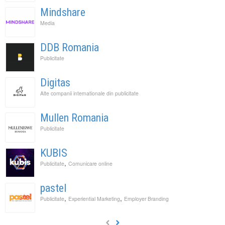
Mindshare
Media
DDB Romania
Publicitate
Digitas
Alte companii internationale din publicitate
Mullen Romania
Publicitate
KUBIS
,
Publicitate
Comunicare online
pastel
,
,
Publicitate
Experiential Marketing
Employer Branding