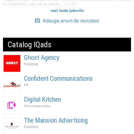
cu experiență, care să se alăture...
[detalii]
vezi toate joburile
Adauga anunt de recrutare
Catalog IQads
Ghost Agency
Publicitate
Confident Communications
PR
Digital Kitchen
Comunicare online
The Mansion Advertising
Publicitate