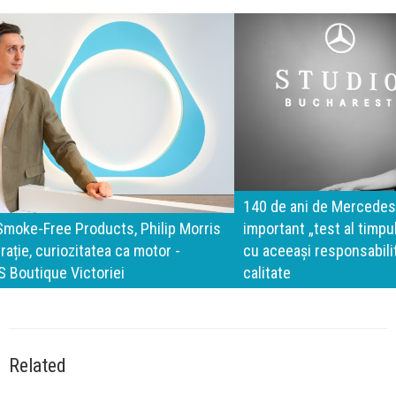
140 de ani de Mercedes-Benz. Ramona Pîrlog: Cel mai
important „test al timpului” este să inovăm constant, dar
cu aceeași responsabilitate față de oameni, siguranță și
calitate
Related