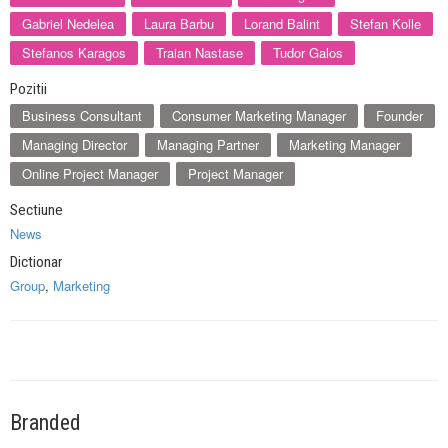
Gabriel Nedelea
Laura Barbu
Lorand Balint
Stefan Kolle
Stefanos Karagos
Traian Nastase
Tudor Galos
Pozitii
Business Consultant
Consumer Marketing Manager
Founder
Managing Director
Managing Partner
Marketing Manager
Online Project Manager
Project Manager
Sectiune
News
Dictionar
Group
,
Marketing
Branded