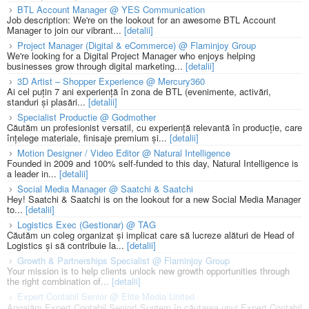
BTL Account Manager @ YES Communication
Job description: We're on the lookout for an awesome BTL Account
Manager to join our vibrant...
[detalii]
Project Manager (Digital & eCommerce) @ Flaminjoy Group
We're looking for a Digital Project Manager who enjoys helping
businesses grow through digital marketing...
[detalii]
3D Artist – Shopper Experience @ Mercury360
Ai cel puțin 7 ani experiență în zona de BTL (evenimente, activări,
standuri și plasări...
[detalii]
Specialist Productie @ Godmother
Căutăm un profesionist versatil, cu experiență relevantă în producție, care
înțelege materiale, finisaje premium și...
[detalii]
Motion Designer / Video Editor @ Natural Intelligence
Founded in 2009 and 100% self-funded to this day, Natural Intelligence is
a leader in...
[detalii]
Social Media Manager @ Saatchi & Saatchi
Hey! Saatchi & Saatchi is on the lookout for a new Social Media Manager
to...
[detalii]
Logistics Exec (Gestionar) @ TAG
Căutăm un coleg organizat și implicat care să lucreze alături de Head of
Logistics și să contribuie la...
[detalii]
Growth & Partnerships Specialist @ Flaminjoy Group
Your mission is to help clients unlock new growth opportunities through
the right combination of...
[detalii]
Expert Contabil Senior @ Elite Media United
Angajăm Expert Contabil Senior! Suntem în căutarea unui Expert Contabil