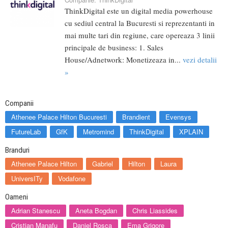
ThinkDigital este un digital media powerhouse
cu sediul central la Bucuresti si reprezentanti in
mai multe tari din regiune, care opereaza 3 linii
principale de business: 1. Sales
House/Adnetwork: Monetizeaza in...
vezi detalii
»
Companii
Athenee Palace Hilton Bucuresti
Brandient
Evensys
FutureLab
GfK
Metromind
ThinkDigital
XPLAIN
Branduri
Athenee Palace Hilton
Gabriel
Hilton
Laura
UniversITy
Vodafone
Oameni
Adrian Stanescu
Aneta Bogdan
Chris Liassides
Cristian Manafu
Daniel Rosca
Ema Grigore