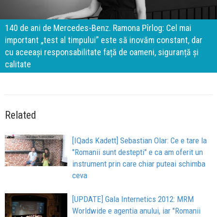
140 de ani de Mercedes-Benz. Ramona Pîrlog: Cel mai
important „test al timpului” este să inovăm constant, dar
cu aceeași responsabilitate față de oameni, siguranță și
calitate
Related
[IQads Kadett] Sebastian Olar: Ce e tare la
"Romanii sunt destepti" e ca am oferit un
instrument prin care chiar puteai schimba
ceva
[UPDATE] Gala Internetics 2012: MRM
Worldwide e agentia anului, iar "Romanii