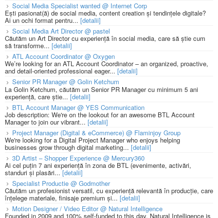
Social Media Specialist wanted @ Internet Corp
Ești pasionat(ă) de social media, content creation și tendințele digitale?
Ai un ochi format pentru...
[detalii]
Social Media Art Director @ pastel
Căutăm un Art Director cu experiență în social media, care să știe cum
să transforme...
[detalii]
ATL Account Coordinator @ Oxygen
We’re looking for an ATL Account Coordinator – an organized, proactive,
and detail-oriented professional eager...
[detalii]
Senior PR Manager @ Golin Ketchum
La Golin Ketchum, căutăm un Senior PR Manager cu minimum 5 ani
experiență, care știe...
[detalii]
BTL Account Manager @ YES Communication
Job description: We're on the lookout for an awesome BTL Account
Manager to join our vibrant...
[detalii]
Project Manager (Digital & eCommerce) @ Flaminjoy Group
We're looking for a Digital Project Manager who enjoys helping
businesses grow through digital marketing...
[detalii]
3D Artist – Shopper Experience @ Mercury360
Ai cel puțin 7 ani experiență în zona de BTL (evenimente, activări,
standuri și plasări...
[detalii]
Specialist Productie @ Godmother
Căutăm un profesionist versatil, cu experiență relevantă în producție, care
înțelege materiale, finisaje premium și...
[detalii]
Motion Designer / Video Editor @ Natural Intelligence
Founded in 2009 and 100% self-funded to this day, Natural Intelligence is