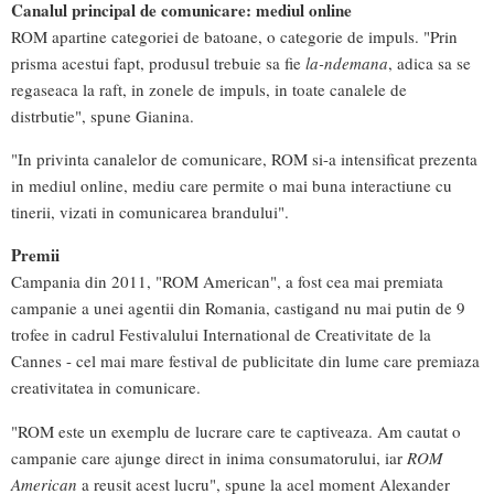
Canalul principal de comunicare: mediul online
ROM apartine categoriei de batoane, o categorie de impuls. "Prin
prisma acestui fapt, produsul trebuie sa fie
la-ndemana
, adica sa se
regaseaca la raft, in zonele de impuls, in toate canalele de
distrbutie", spune Gianina.
"In privinta canalelor de comunicare, ROM si-a intensificat prezenta
in mediul online, mediu care permite o mai buna interactiune cu
tinerii, vizati in comunicarea brandului".
Premii
Campania din 2011, "ROM American", a fost cea mai premiata
campanie a unei agentii din Romania, castigand nu mai putin de 9
trofee in cadrul Festivalului International de Creativitate de la
Cannes - cel mai mare festival de publicitate din lume care premiaza
creativitatea in comunicare.
"ROM este un exemplu de lucrare care te captiveaza. Am cautat o
campanie care ajunge direct in inima consumatorului, iar
ROM
American
a reusit acest lucru", spune la acel moment Alexander