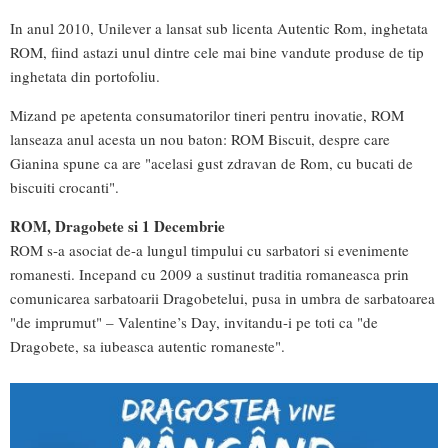
In anul 2010, Unilever a lansat sub licenta Autentic Rom, inghetata
ROM, fiind astazi unul dintre cele mai bine vandute produse de tip
inghetata din portofoliu.
Mizand pe apetenta consumatorilor tineri pentru inovatie, ROM
lanseaza anul acesta un nou baton: ROM Biscuit, despre care
Gianina spune ca are "acelasi gust zdravan de Rom, cu bucati de
biscuiti crocanti".
ROM, Dragobete si 1 Decembrie
ROM s-a asociat de-a lungul timpului cu sarbatori si evenimente
romanesti. Incepand cu 2009 a sustinut traditia romaneasca prin
comunicarea sarbatoarii Dragobetelui, pusa in umbra de sarbatoarea
"de imprumut" – Valentine’s Day, invitandu-i pe toti ca "de
Dragobete, sa iubeasca autentic romaneste".