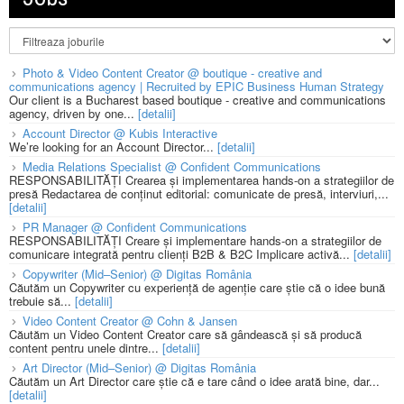
Photo & Video Content Creator @ boutique - creative and
communications agency | Recruited by EPIC Business Human Strategy
Our client is a Bucharest based boutique - creative and communications
agency, driven by one...
[detalii]
Account Director @ Kubis Interactive
We’re looking for an Account Director...
[detalii]
Media Relations Specialist @ Confident Communications
RESPONSABILITĂȚI Crearea și implementarea hands-on a strategiilor de
presă Redactarea de conținut editorial: comunicate de presă, interviuri,...
[detalii]
PR Manager @ Confident Communications
RESPONSABILITĂȚI Creare și implementare hands-on a strategiilor de
comunicare integrată pentru clienți B2B & B2C Implicare activă...
[detalii]
Copywriter (Mid–Senior) @ Digitas România
Căutăm un Copywriter cu experiență de agenție care știe că o idee bună
trebuie să...
[detalii]
Video Content Creator @ Cohn & Jansen
Căutăm un Video Content Creator care să gândească și să producă
content pentru unele dintre...
[detalii]
Art Director (Mid–Senior) @ Digitas România
Căutăm un Art Director care știe că e tare când o idee arată bine, dar...
[detalii]