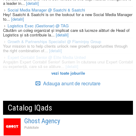
a leader in...
[detalii]
Social Media Manager @ Saatchi & Saatchi
Hey! Saatchi & Saatchi is on the lookout for a new Social Media Manager
to...
[detalii]
Logistics Exec (Gestionar) @ TAG
Căutăm un coleg organizat și implicat care să lucreze alături de Head of
Logistics și să contribuie la...
[detalii]
Growth & Partnerships Specialist @ Flaminjoy Group
Your mission is to help clients unlock new growth opportunities through
the right combination of...
[detalii]
Expert Contabil Senior @ Elite Media United
Angajăm Expert Contabil Senior! Suntem în căutarea unui Expert Contabil
cu experiență, care să se alăture...
[detalii]
vezi toate joburile
Adauga anunt de recrutare
Catalog IQads
Ghost Agency
Publicitate