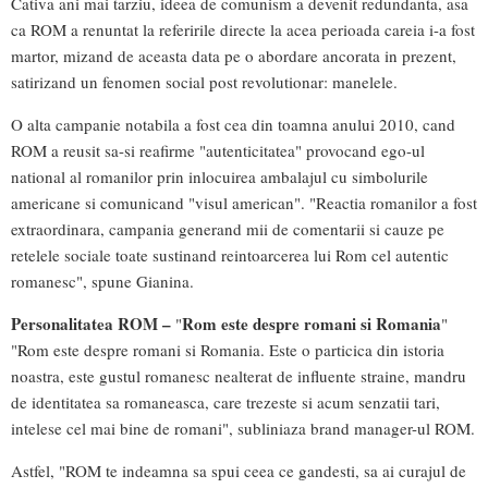
Cativa ani mai tarziu, ideea de comunism a devenit redundanta, asa
ca ROM a renuntat la referirile directe la acea perioada careia i-a fost
martor, mizand de aceasta data pe o abordare ancorata in prezent,
satirizand un fenomen social post revolutionar: manelele.
O alta campanie notabila a fost cea din toamna anului 2010, cand
ROM a reusit sa-si reafirme "autenticitatea" provocand ego-ul
national al romanilor prin inlocuirea ambalajul cu simbolurile
americane si comunicand "visul american". "Reactia romanilor a fost
extraordinara, campania generand mii de comentarii si cauze pe
retelele sociale toate sustinand reintoarcerea lui Rom cel autentic
romanesc", spune Gianina.
Personalitatea ROM –
Rom este despre romani si Romania
"
"
"Rom este despre romani si Romania. Este o particica din istoria
noastra, este gustul romanesc nealterat de influente straine, mandru
de identitatea sa romaneasca, care trezeste si acum senzatii tari,
intelese cel mai bine de romani", subliniaza brand manager-ul ROM.
Astfel, "ROM te indeamna sa spui ceea ce gandesti, sa ai curajul de