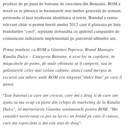
produse de pe piata de batoane de ciocolata din Romania. ROM a
reusit sa se piteasca in buzunarele mai multor generatii de romani,
pastrandu-si insa nealterata identitatea si reteta. Brandul a ramas
relevant chiar si pentru tinerii anului 2012 care il plaseaza pe lista
brandurilor "cool", reputatie dobandita cu ajutorul campanilor de
comunicare indraznete implementate pe parcursul ultimilor ani.
Prima intalnire cu ROM a Gianinei Popescu, Brand Manager
Kandia Dulce – Categoria Batoane, a avut loc in copilarie, in
magazinele de paine, de unde obisnuia sa il cumpere, sau in
galantarele celor mai izolate cabane, atunci cand mergea in
excursii sau tabere unde ROM era singurul
"
dulce bun
"
pe care il
gasea.
"
Este batonul cu care am crescut, care imi e drag si de care am
ajuns sa ma ocup ca parte din echipa de marketing de la Kandia
Dulce
"
, isi marturiseste Gianina sentimentele pentru ROM.
"
Ma
consider norocoasa ca pot sa lucrez un brand pe care il cunosc,
care ma reprezinta si imi este atat de drag
"
.