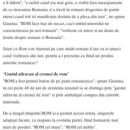
a fi diferit", "a razbit cand era mai greu, a vorbit fara menajamente
de ce inseamna Romania si a trezit in romani dragostea de patrie
atunci cand toti isi manifestau dorinta de a pleca din tara", ne spune
Gianina. "ROM face haz de necaz, caci simtul umorului ne
caracterizeaza pe noi romanii", "vorbeste cu umor si un dram de
ironie despre romani si Romania".
Stiati ca Rom este
batonul pe care multi romani il iau cu ei atunci
cand viziteaza alte tari, pentru a-l prezenta ca fiind un produs
autentic romanesc?
Gustul zdravan al cremei de rom
"
"
"ROM a fost primul baton de pe piata romaneasca", spune Gianina,
in cei peste 48 de ani de existenta reusind sa se distinga prin "gustul
zdravan al cremei de rom" si prin ambalajul compus din culorile
nationale.
De-a lungul timpului ROM si-a pastrat aceasi reteta, singurele
adaptari facute, ca raspuns la evolutia pietei, fiind formatele mai
mari de produs: "ROM cel mare", "ROM cel dublu".