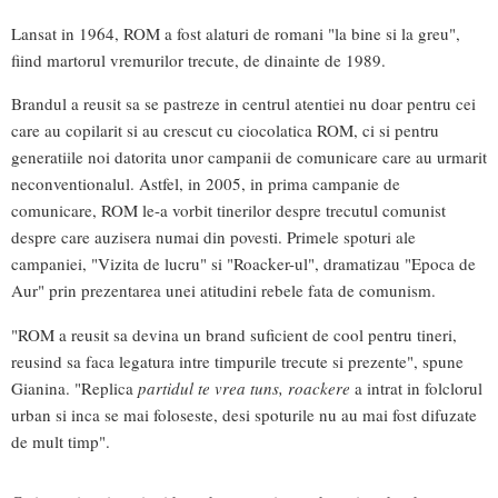
Lansat in 1964, ROM a fost alaturi de romani "la bine si la greu",
fiind martorul vremurilor trecute, de dinainte de 1989.
Brandul a reusit sa se pastreze in centrul atentiei nu doar pentru cei
care au copilarit si au crescut cu ciocolatica ROM, ci si pentru
generatiile noi datorita unor campanii de comunicare care au urmarit
neconventionalul. Astfel, in 2005, in prima campanie de
comunicare, ROM le-a vorbit tinerilor despre trecutul comunist
despre care auzisera numai din povesti. Primele spoturi ale
campaniei, "Vizita de lucru" si "Roacker-ul", dramatizau "Epoca de
Aur" prin prezentarea unei atitudini rebele fata de comunism.
"ROM a reusit sa devina un brand suficient de cool pentru tineri,
reusind sa faca legatura intre timpurile trecute si prezente", spune
Gianina. "Replica
partidul te vrea tuns, roackere
a intrat in folclorul
urban si inca se mai foloseste, desi spoturile nu au mai fost difuzate
de mult timp".