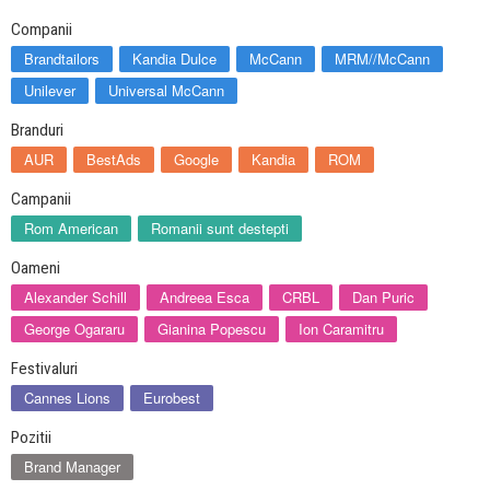
Companii
Brandtailors
Kandia Dulce
McCann
MRM//McCann
Unilever
Universal McCann
Branduri
AUR
BestAds
Google
Kandia
ROM
Campanii
Rom American
Romanii sunt destepti
Oameni
Alexander Schill
Andreea Esca
CRBL
Dan Puric
George Ogararu
Gianina Popescu
Ion Caramitru
Festivaluri
Cannes Lions
Eurobest
Pozitii
Brand Manager