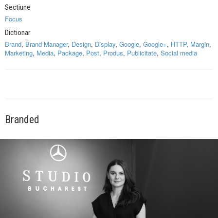
Sectiune
Focus
Dictionar
Brand
,
Brand Manager
,
Design
,
Display
,
Google
,
Google+
,
HTTP
,
Margin
,
Marketing
,
Media
,
Package
,
Post
,
Produs
,
Publicitate
,
Social media
Branded