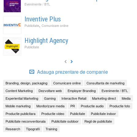
Evenimente / BTL
Inventive Plus
,
Publicitate
Comunicare online
Highlight Agency
Publicitate
Adauga prezentare de companie
Branding, design, packaging
Comunicare online
Consultanta de marketing
Content Marketing
Dezvoltare web
Employer Branding
Evenimente / BTL
Experiential Marketing
Gaming
Interactive Retail
Marketing direct
Media
Mobile marketing
Monitorizare media
PR
Productie audio
Productie foto
Productie publicitara
Productie video
Publicitate
Publicitate indoor
Publicitate neconventionala
Publicitate outdoor
Regii de publicitate
Research
Tipografii
Training