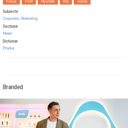
Focus
Ford
Hyundai
Kia
Turcia
Subiecte
Corporate
,
Marketing
Sectiune
News
Dictionar
Produs
Branded