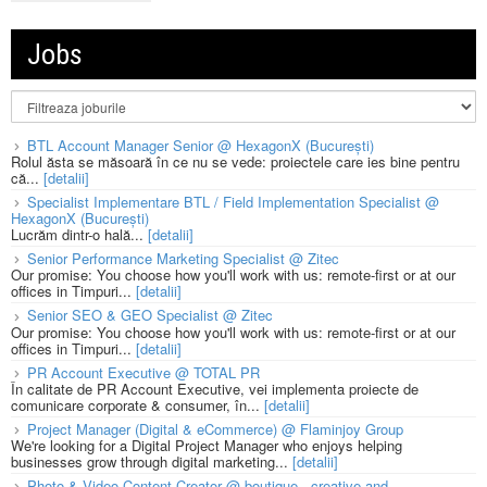
Jobs
BTL Account Manager Senior @ HexagonX (București)
Rolul ăsta se măsoară în ce nu se vede: proiectele care ies bine pentru
că...
[detalii]
Specialist Implementare BTL / Field Implementation Specialist @
HexagonX (București)
Lucrăm dintr-o hală...
[detalii]
Senior Performance Marketing Specialist @ Zitec
Our promise: You choose how you'll work with us: remote-first or at our
offices in Timpuri...
[detalii]
Senior SEO & GEO Specialist @ Zitec
Our promise: You choose how you'll work with us: remote-first or at our
offices in Timpuri...
[detalii]
PR Account Executive @ TOTAL PR
În calitate de PR Account Executive, vei implementa proiecte de
comunicare corporate & consumer, în...
[detalii]
Project Manager (Digital & eCommerce) @ Flaminjoy Group
We're looking for a Digital Project Manager who enjoys helping
businesses grow through digital marketing...
[detalii]
Photo & Video Content Creator @ boutique - creative and