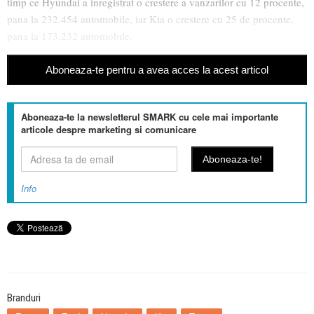
timp ce Hyundai a inregistrat o crestere a vanzarilor cu 12 procente,
pana la 232.454 automobile, iar Kia o crestere cu 25 de procente,
pana la 173.232 automobile.
Aboneaza-te pentru a avea acces la acest articol
Aboneaza-te la newsletterul SMARK cu cele mai importante
articole despre marketing si comunicare
Info
Branduri