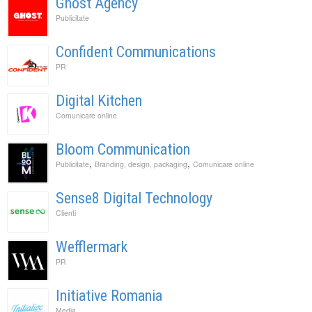
Ghost Agency
Publicitate
Confident Communications
PR
Digital Kitchen
Comunicare online
Bloom Communication
,
,
Publicitate
Branding, design, packaging
Comunicare online
Sense8 Digital Technology
Clienti
Wefflermark
PR
Initiative Romania
Media