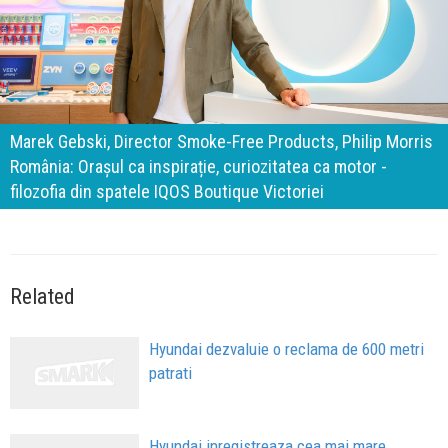
140 de ani de Mercedes-Benz. Ramona Pîrlog: Cel mai
important „test al timpului” este să inovăm constant, dar
cu aceeași responsabilitate față de oameni, siguranță și
calitate
Related
Hyundai dezvaluie o reclama de 600 metri
patrati
Hyundai inregistreaza cea mai mare