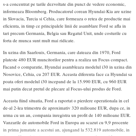
s-a concentrat pe tarile dezvoltate din punct de vedere economic,
informeaza Bloomberg. Producatorul corean Hyundai-Kia are uzine
in Slovacia, Turcia si Cehia, care formeaza o retea de productie mai
eficienta, in timp ce principalele linii de asamblare Ford se afla in
tari precum Germania, Belgia sau Regatul Unit, unde costurile cu
forta de munca sunt mult mai ridicate.
In uzina din Saarlouis, Germania, care dateaza din 1970, Ford
plateste 480 EUR muncitorilor pentru a realiza un Focus compact.
Facand o comparatie, Hyundai asambleaza modelul i30 in uzina din
Nosovice, Cehia, cu 207 EUR. Aceasta diferenta face ca Hyundai sa
poata oferi modelul i30 incepand de la 15.990 EUR, cu 960 EUR
mai putin decat pretul de plecare al Focus-ului produs de Ford.
Aceasta fiind situatia, Ford a raportat o pierdere operationala in cel
de-al 2-lea trimestru de aproximativ 320 milioane EUR, dupa ce, in
urma cu un an, compania inregistra un profit de 140 milioane EUR.
Vanzarile de automobile Ford in Europa au scazut cu 9,9 procente
in prima jumatate a acestui an, ajungand la 532.819 automobile, in