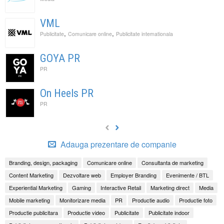
VML
,
,
Publicitate
Comunicare online
Publicitate internationala
GOYA PR
PR
On Heels PR
PR
Adauga prezentare de companie
Branding, design, packaging
Comunicare online
Consultanta de marketing
Content Marketing
Dezvoltare web
Employer Branding
Evenimente / BTL
Experiential Marketing
Gaming
Interactive Retail
Marketing direct
Media
Mobile marketing
Monitorizare media
PR
Productie audio
Productie foto
Productie publicitara
Productie video
Publicitate
Publicitate indoor