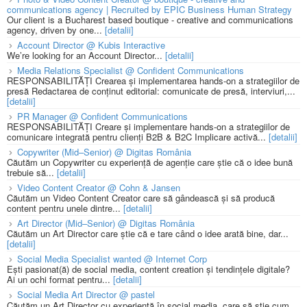
communications agency | Recruited by EPIC Business Human Strategy
Our client is a Bucharest based boutique - creative and communications
agency, driven by one...
[detalii]
Account Director @ Kubis Interactive
We’re looking for an Account Director...
[detalii]
Media Relations Specialist @ Confident Communications
RESPONSABILITĂȚI Crearea și implementarea hands-on a strategiilor de
presă Redactarea de conținut editorial: comunicate de presă, interviuri,...
[detalii]
PR Manager @ Confident Communications
RESPONSABILITĂȚI Creare și implementare hands-on a strategiilor de
comunicare integrată pentru clienți B2B & B2C Implicare activă...
[detalii]
Copywriter (Mid–Senior) @ Digitas România
Căutăm un Copywriter cu experiență de agenție care știe că o idee bună
trebuie să...
[detalii]
Video Content Creator @ Cohn & Jansen
Căutăm un Video Content Creator care să gândească și să producă
content pentru unele dintre...
[detalii]
Art Director (Mid–Senior) @ Digitas România
Căutăm un Art Director care știe că e tare când o idee arată bine, dar...
[detalii]
Social Media Specialist wanted @ Internet Corp
Ești pasionat(ă) de social media, content creation și tendințele digitale?
Ai un ochi format pentru...
[detalii]
Social Media Art Director @ pastel
Căutăm un Art Director cu experiență în social media, care să știe cum