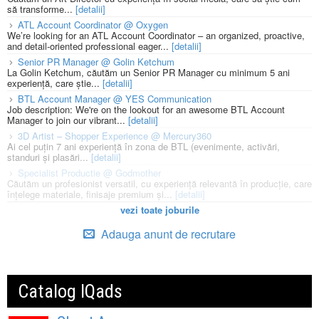
să transforme...
[detalii]
ATL Account Coordinator @ Oxygen
We’re looking for an ATL Account Coordinator – an organized, proactive,
and detail-oriented professional eager...
[detalii]
Senior PR Manager @ Golin Ketchum
La Golin Ketchum, căutăm un Senior PR Manager cu minimum 5 ani
experiență, care știe...
[detalii]
BTL Account Manager @ YES Communication
Job description: We're on the lookout for an awesome BTL Account
Manager to join our vibrant...
[detalii]
3D Artist – Shopper Experience @ Mercury360
Ai cel puțin 7 ani experiență în zona de BTL (evenimente, activări,
standuri și plasări...
[detalii]
Specialist Productie @ Godmother
Căutăm un profesionist versatil, cu experiență relevantă în producție, care
înțelege materiale, finisaje premium și...
[detalii]
vezi toate joburile
Adauga anunt de recrutare
Catalog IQads